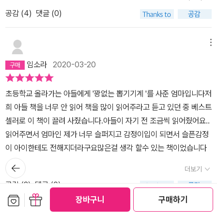
평범한 현실에 감사하는 마음이 다시 들었다. 그림처럼 따뜻한 마음
공감 (
4
)
댓글 (0)
을 갖게 해준 꽝 없는 뽑기기계..
메뉴
임소라
2020-03-20
초등학교 올라가는 아들에게 '꽝없는 뽑기기계 '를 사준 엄마입니다저
희 아들 책을 너무 안 읽어 책을 많이 읽어주라고 듣고 있던 중 베스트
셀러로 이 책이 끌려 사줬습니다.아들이 자기 전 조금씩 읽어줬어요..
읽어주면서 엄마인 제가 너무 슬퍼지고 감정이입이 되면서 슬픈감정
이 아이한테도 전해지더라구요많은걸 생각 할수 있는 책이었습니다
뒤로가
더보기
기
공감 (
2
)
댓글 (0)
보관함담기
선물하기
장바구니
구매하기
메뉴