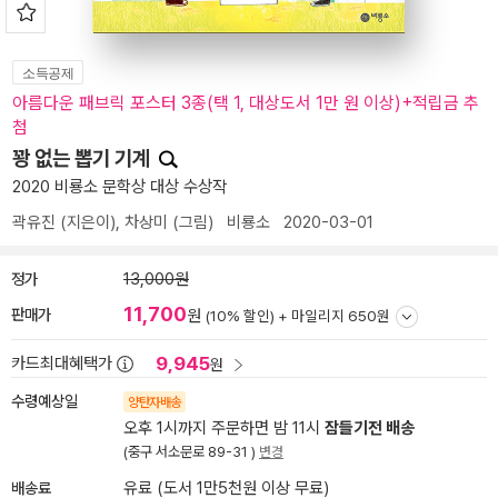
소득공제
아름다운 패브릭 포스터 3종(택 1, 대상도서 1만 원 이상)+적립금 추
첨
꽝 없는 뽑기 기계
2020 비룡소 문학상 대상 수상작
곽유진
(지은이),
차상미
(그림)
비룡소
2020-03-01
정가
13,000원
11,700
판매가
원
(10% 할인) +
마일리지 650원
9,945
카드최대혜택가
원
수령예상일
양탄자배송
오후 1시까지 주문하면 밤 11시
잠들기전 배송
(중구 서소문로 89-31 )
변경
배송료
유료 (도서 1만5천원 이상 무료)