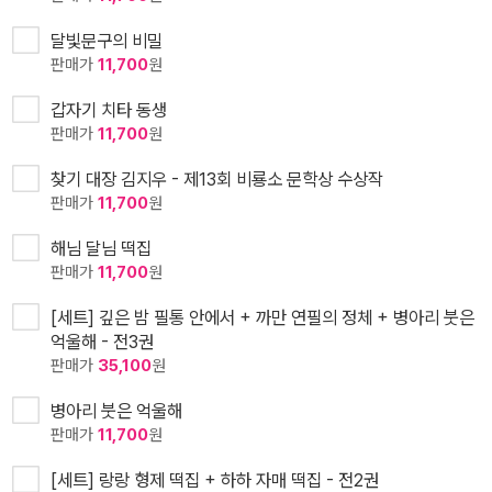
달빛문구의 비밀
판매가
11,700
원
갑자기 치타 동생
판매가
11,700
원
찾기 대장 김지우 - 제13회 비룡소 문학상 수상작
판매가
11,700
원
해님 달님 떡집
판매가
11,700
원
[세트] 깊은 밤 필통 안에서 + 까만 연필의 정체 + 병아리 붓은
억울해 - 전3권
판매가
35,100
원
병아리 붓은 억울해
판매가
11,700
원
[세트] 랑랑 형제 떡집 + 하하 자매 떡집 - 전2권