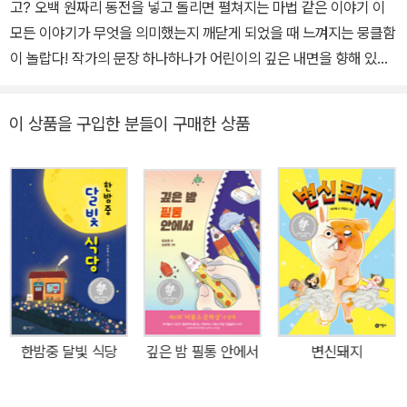
고? 오백 원짜리 동전을 넣고 돌리면 펼쳐지는 마법 같은 이야기 이
모든 이야기가 무엇을 의미했는지 깨닫게 되었을 때 느껴지는 뭉클함
이 놀랍다! 작가의 문장 하나하나가 어린이의 깊은 내면을 향해 있는
경이로운 작품! - 김진경, 김리리, 김지은 심사평 중에서 매년 신선하
고 색다른 작품으로 저학년 문학에 새로운 활기를 일으켜 온 비룡소
이 상품을 구입한 분들이 구매한 상품
문학상이 9회를 맞아 곽유진의 『꽝 없는 뽑기 기계』를 수상작으로 발
표했다. 『꽝 없는 뽑기 기계』는 어느 문구점 앞에 놓인 ‘꽝’ 없는 뽑기
기계를 매개로 일어나는 마법 같은 이야기를 담은 판타지 동화다. 슬
픔과 상실감에 빠져 있는 한 아이가 꽝 없는 뽑기 기계를 통해 한 발
한 발 자신이 맺고 있는 관계를 재구성해 건강하게 일상으로 복귀하
는 이야기를 담담하고도 가슴 뭉클하게 그려 낸 작품이다. 오백 원짜
리 동전을 넣고 돌렸을 때 꽝 없이 무엇이든 나오는 뽑기 기계가 있다
는 독특한 설정은 호기심을 불러일으키며 이야기의 몰입도를 높인다.
주인공 희수가 왜 뽑기를 싫어하게 됐는지, 희수가 처한 상황은 지금
한밤중 달빛 식당
깊은 밤 필통 안에서
변신돼지
어떤 것인지 의문으로 둔 채 흘러가는 서사는 뽑기 기계에서 꽝 없이
나오는 환상적인 물건과 만나 예상치 못한 반전을 거듭하며 이야기를