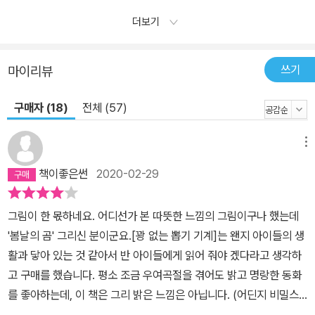
더보기
쓰기
마이리뷰
구매자 (18)
전체 (57)
메뉴
책이좋은썬
2020-02-29
그림이 한 몫하네요. 어디선가 본 따뜻한 느낌의 그림이구나 했는데
'봄날의 곰' 그리신 분이군요.[꽝 없는 뽑기 기계]는 왠지 아이들의 생
활과 닿아 있는 것 같아서 반 아이들에게 읽어 줘야 겠다라고 생각하
고 구매를 했습니다. 평소 조금 우여곡절을 겪어도 밝고 명랑한 동화
를 좋아하는데, 이 책은 그리 밝은 느낌은 아닙니다. (어딘지 비밀스
러운??)이런 문장들에서 '대답을 하고 싶었지만 말이 나오지 않아