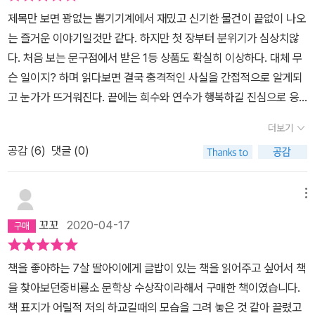
않아도 기다려주고 이해하며, 약속하지 못해고 이해합니다. 기다림이
할머니, 할아버지와 외할머니, 외할아버지. 그리고 함께 아픔을 겪은
제목만 보면 꽝없는 뽑기기계에서 재밌고 신기한 물건이 끝없이 나오
갖는 힘이 얼마나 큰지 새삼 깨닫게 됩니다.누구에게나 아픔을 이겨
언니. 이들과 함께 시간이 흐르며 희수는 조금씩 조금씩 나아간다. 그
는 즐거운 이야기일것만 같다. 하지만 첫 장부터 분위기가 심상치않
낼 힘이 있고, 누구에게나 자기가 알지 못하는 잠재력이 있습니다. 그
리고 드디어 등교하게 된 날, 열어젖힌 교실 문 안쪽에 환하게 웃으며
다. 처음 보는 문구점에서 받은 1등 상품도 확실히 이상하다. 대체 무
것을 알고 있다고 해도, 그 힘을 바로 발휘할 수는 없는 법입니다. 거
다가오는 친구들의 모습이 눈부시다. “와아~ 희수 학교 왔다!영준이
슨 일이지? 하며 읽다보면 결국 충격적인 사실을 간접적으로 알게되
기에는 '기다림'이라는 오랜 시간이 필요하지요. 상처든, 아픔이든, 그
와 아이들이 내게로 몰려왔어.” (66쪽) 66쪽짜리 짧은 저학년 동화
고 눈가가 뜨거워진다. 끝에는 희수와 연수가 행복하길 진심으로 응
리고 이겨내기 힘든 그 어떤 일이라고 하더라도 말입니다.우리 아이
에 어쩜 이렇게 무거운 인생의 아픔을 담았을까 생각할 수도 있다. 하
원한다.부모 없는 아이가 주인공인 동화는 많다. 어쩌면 이 동화도 더
들이 살아가는 세상은, 예전보다 상처받을 일이 더 많고, 아픔은 더 커
더보기
지만 아픔과 슬픔이 어른들의 전유물이던가? 그렇지 않다. 감당하기
큰 자극을 위해, 확실한 해피엔딩을 위해 아이를 최악의 상황으로 몰
졌습니다. 아프지 않고 자랄 수 없고, 상처 없이 성장은 없습니다. 나
어려운 슬픔이 언제 닥쳐올지 모르는 것이 인생이다. 과제는 치유다.
공감 (
6
)
댓글 (0)
아넣고 비극적으로 만들 수 있었겠지만 이 동화는 그러지 않았다. 오
무에 생긴 옹이가 상처를 이겨낸 훈장이듯, 우리가 아픔을 딛고 일어
그건 본인의 몫이기도 하고 주변 사람들의 몫이기도 하다. 그래서 이
히려 현실보다 훨씬 조심스럽고 다정한 인물만 있다. 양가 할아버지,
설 때, 한뼘 더 자란다는 것을 알게 됩니다.그리고 그 아픔을 이겨내려
책은 여러 사람들에게 참 소중한 책이 될 것 같다. 아주 흔한 활동이
할머니들은 평범한 일상을 돕고 연수는 희수에게 잘못이 없다고 알려
메뉴
오래 기다릴 때, 잊지 않길 바랍니다.여러분은 꽝 없는 뽑기 기계에서
지만, 우리반 아이들에게 편지를 써 보라고 하고 싶다. 발신자와 수신
주고, 영준이와 영준이네 엄마는 희수에게 어설픈 위로나 충고를 하
뽑힌 1등 상품임을.'뒤돌아 보니 여자아이가 손을 흔들고 있었어. 그
꼬꼬
2020-04-17
자는 마음이 가는대로 정해서. 독자가 희수에게, 희수가 판타지 속 남
지 않고 평소처럼 대하며 기다려준다.환상으로 나타난 부모는 희수가
래서 나도 손을 흔들었어. 바람이 오늘도 시원하게 불어왔어.'
자아이에게, 판타지 속 여자아이가 희수에게 등 여러 방향으로 쓸 수
회복하는데 도움되는 물건들을 내주었고 희수에게 마지막으로 사랑
책을 좋아하는 7살 딸아이에게 글밥이 있는 책을 읽어주고 싶어서 책
있겠다. 문학작품을 읽는 가장 큰 목적이 공감과 이해라면, 그것으로
한다는 말이 아닌, 치료받고 앞으로 잘 살아야한다는 말을 한다. 부모
을 찾아보던중비룡소 문학상 수상작이라해서 구매한 책이였습니다.
우리 사는 세상이 조금 더 행복해지길 바라는 거라면, 이 책은 그 몫을
의 사랑을 알리는 것보다 아이가 건강한 삶을 살아가는 것이 훨씬 더
책 표지가 어릴적 저의 하교길때의 모습을 그려 놓은 것 같아 끌렸고
훌륭히 한다. 엄혹한 추위가 아닌 따뜻한 봄날의 슬픔. 안 슬플 수는
중요하기 때문일것이다.상처의 깊이보다 중요한 것은 상처를 회복하