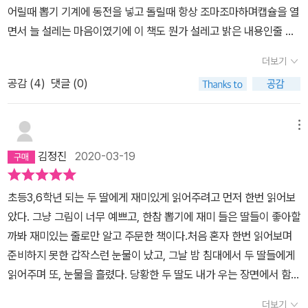
어릴때 뽑기 기계에 동전을 넣고 돌릴때 항상 조마조마하며캡슐을 열
없지만 함께 해서 견딜 만하게.
는 일이다. 정신적인 상처는 충분한 시간과 주변의 도움, 그리고 본인
면서 늘 설레는 마음이였기에 이 책도 뭔가 설레고 밝은 내용인줄 알
이 낫고싶어하는 의지가 있다면 분명히 회복된다. 이 동화는 부모 잃
고 읽어나가다가 중간부터 점점 가슴이 뭉클해졌습니다. 읽어주면서
은 아이가 얼마나 불쌍하고 슬픈지 호소하기 위한 이야기가 아니
더보기
자꾸 눈물이 나와서 몇 번을 꾹꾹 참았는지 모르겠습니다.책을 읽으
다. 아이가 큰 상처를 받았을때 그건 너의 잘못이 아니니 괜찮다고, 언
공감 (
4
)
댓글 (0)
면서 몇달전 돌아가신 엄마 생각에 더 그랬던것 같습니다.사랑하는
제든 괜찮으니 용기가 나면 일상으로 돌아가서 건강하게 살아가라고
가족이 옆에 있음에 감사하게 된 책!그리고 슬픔이 있는 친구를 위로
응원하는 이야기다.초등학교 저학년 어린이가 혼자 이해하기에는 조
하는 방법에 대해서도 딸 아이랑 생각해 볼 수 있는 뜻깊은 시간이였
메뉴
금 어려울 수 있다. 가장 중요한 사건을 직설적으로 설명하지 않고 독
습니다. 끝으로 7살 딸아이가 희수는 초등학교 다녀서 자기보다 언니
자가 추측할 수 있도록 보여줄 뿐이다. 보호자가 함께 읽고 아이와 이
김정진
2020-03-19
인것 같다며희수언니에게 편지(?)를 썼습니다.1등으로 엄마 아빠를
야기를 나누는게 좋을 것 같다.
뽑아서 선물로 엄마 아빠를 꼭 선물 받았으면 좋겠다네요.
초등3,6학년 되는 두 딸에게 재미있게 읽어주려고 먼저 한번 읽어보
았다. 그냥 그림이 너무 예쁘고, 한참 뽑기에 재미 들은 딸들이 좋아할
까봐 재미있는 줄로만 알고 주문한 책이다.처음 혼자 한번 읽어보며
준비하지 못한 갑작스런 눈물이 났고, 그날 밤 침대에서 두 딸들에게
읽어주며 또, 눈물을 흘렸다. 당황한 두 딸도 내가 우는 장면에서 함께
울었다. 차마 준비하지 못한 감정이 딸들과 같이 통했다. 다 읽고 나니
더보기