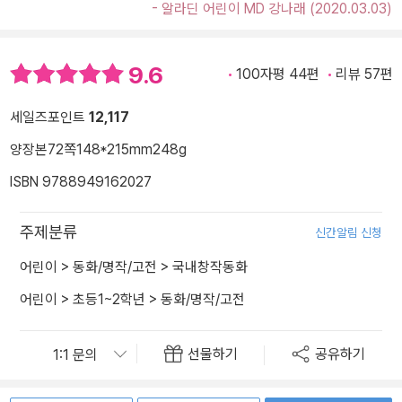
- 알라딘 어린이 MD 강나래 (2020.03.03)
9.6
100자평 44편
리뷰 57편
세일즈포인트
12,117
양장본
72쪽
148*215mm
248g
ISBN 9788949162027
주제분류
신간알림 신청
어린이
>
동화/명작/고전
>
국내창작동화
어린이
>
초등1~2학년
>
동화/명작/고전
선물하기
공유하기