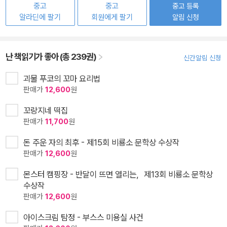
중고
중고
중고 등록
알라딘에 팔기
회원에게 팔기
알림 신청
난 책읽기가 좋아 (총 239권)
신간알림 신청
괴물 푸코의 꼬마 요리법
판매가
12,600
원
꼬랑지네 떡집
판매가
11,700
원
돈 주운 자의 최후 - 제15회 비룡소 문학상 수상작
판매가
12,600
원
몬스터 캠핑장 - 반달이 뜨면 열리는，제13회 비룡소 문학상
수상작
판매가
12,600
원
아이스크림 탐정 - 부스스 미용실 사건