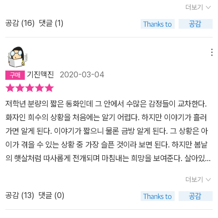
더보기
고개만 끄덕였다''운동화에서 자꾸만 냄새가 나는것 같아서' '미술 치
공감 (
16
)
댓글 (1)
료 갈 시간 '등이 이 아이에게 뭔가 고민이 있는가보구나.라고 생각을
하게 한다. 뽑기기계에서 나온 물건들은 우리가 생각하는 1등과는 거
리가 있지만 이 아이에겐 1등보다 더 중요한 물건들이 아닌가 싶다.
메뉴
반 아이들이 아이가 등교한 날 밝은 모습으로 맞아준 것, 스스로 치과
기진맥진
2020-03-04
에 가겠다고 말 한것...아이가 한 걸음 더 걸어나왔음이 느껴진다. 직
접 가서 말해 줄 수 없지만..토닥토닥..해주고 싶다. 네 잘못이 아니란
저학년 분량의 짧은 동화인데 그 안에서 수많은 감정들이 교차한다.
다. 오랜 시간이 지나도 남을 그리움이지만, 조금씩 빈자리를 채워가
화자인 희수의 상황을 처음에는 알기 어렵다. 하지만 이야기가 흘러
길 바랍니다. 아이곁에 좋은 어른들이 더 많이 함께 하길 기대해 봅니
가면 알게 된다. 이야기가 짧으니 물론 금방 알게 된다. 그 상황은 아
다.아이들에게 뽑고 싶은 물건에 대한 이야기를 나눠보고 싶네요. 게
이가 겪을 수 있는 상황 중 가장 슬픈 것이라 보면 된다. 하지만 봄날
임기, 스마트폰을 뺀 추억의 물건들에 대해서요.다 읽고 나서, 은근히
의 햇살처럼 따사롭게 전개되며 마침내는 희망을 보여준다. 살아있고
여운이 남는 책이네요.
살아가야 하니 어찌하든 희망을 붙잡아야 한다. 그 희망은 내면에서
더보기
도 나오고, 주변에서 보내주는 마음으로 함께 완성된다. 희수가 아빠
공감 (
13
)
댓글 (0)
바지를 헌 옷 수거함에 넣는 장면이 첫 장면이다. 평범한 일상일 수 있
는 이 행위가 희수에게는 마음이 무너지는 일이었던 것이다. “난 이상