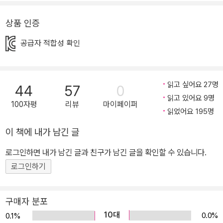
이끈다. 심사위원 김진경(동화작가), 김리리(동화작가), 김지은(아동
청소년평론가)은 “이 모든 이야기가 무엇을 의미했는지 뒤늦게 깨닫
상품 인증
게 되었을 때 느껴지는 뭉클함이 놀랍다.”며 “반복해서 읽으면 다양
공급자 적합성 확인
한 수준의 의미를 되새길 수 있는 작가의 문학적 역량이 뛰어난 작
품”으로, 비룡소 문학상 대상 선정의 이유를 밝혔다. 이야기를 다 읽
고 난 뒤, 이야기에서 상징하는 바를 깨달았을 때의 울컥함은 따뜻하
읽고 싶어요 27명
44
57
0
고 서정적인 차상미 화가의 그림과 만나 여운을 더한다. 저학년 독자
읽고 있어요 9명
들이 만날 수 있는, 최고의 문학적 성취가 돋보이는 작품이다. ■ 꽝
100자평
리뷰
마이페이퍼
읽었어요 195명
없는 뽑기 기계가 전하는 따뜻한 위로와 치유, 그 마술적 환상성 “나
는…… 난 뽑기를 하면 안 돼.” “으하핫! 뽑기가 뭐라고 그렇게 겁을 먹
이 책에 내가 남긴 글
니. 해도 괜찮아.” 등하굣길에 늘 뽑기를 하던 희수는 어느 날부터 뽑
로그인하면 내가 남긴 글과 친구가 남긴 글을 확인할 수 있습니다.
기를 멀리 한다. 어떤 이유 때문인지 자세히 밝혀지지 않는 가운데 희
로그인하기
수가 다시 뽑기를 하게 되면서 얼어붙었던 마음과 목소리를 차츰차츰
되찾는 과정을 섬세하게 그린 작품이다. 사실 희수는 부모를 잃은 충
격으로 실어증을 앓고 있었던 것. 이야기는 처음부터 자세한 설명을
구매자 분포
하지 않지만 희수가 어느 문구점 앞에서 꽝 없는 뽑기 기계를 발견하
10대
0.0%
0.1%