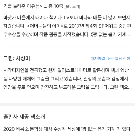
기를 들려준 이유는>
… 총 10종
(모두보기)
바닷가 마을에서 태어나 책이나 TV보다 바다와 배를 더 많이 보면서
자랐습니다. <어머니들의 아이>로 2017년 제4회 SF어워드 중단편
우수상을 수상하며 작품 활동을 시작했습니다. 《꽝 없는 뽑기 기계》
로 2019년 제9회 비룡소문학상 대상을 수상했습니다. 이상한 일과
신비한 무언가가 등장하는 이야기를 좋아합니다. 그래서 그런 이야기
그림:
차상미
저자파일
신간알림 신청
를 씁니다.
시각디자인을 전공했고 현재 일러스트레이터로 활동하며 책과 영상
등 다양한 매체에 그림을 그리고 있습니다. 일상의 모습과 감정에서
영감을 주로 얻으며 잔잔하고 부드러운 그림을 그립니다. 그린 책으
로는 《한석준의 어린이를 위한 말하기 교실》 《다가오는 거대 편지》
《내 친구의 집》 《꽝 없는 뽑기 기계》 등이 있습니다.
출판사 제공 책소개
2020 비룡소 문학상 대상 수상작 세상에 ‘꽝 없는 뽑기 기계’가 있다