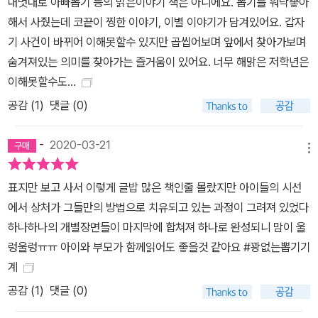
내멋대로 아빠뽑기 등의 밝은이야기 책은 아니에요. 뽑기를 워낙좋아
해서 사줬는데 코끝이 찡한 이야기, 이별 이야기가 담겨있어요. 갑자
기 사건이 바뀌어 이해못할수 있지만 곱씹어보며 앞에서 찾아가보며
숨겨져있는 의미를 찾아가는 즐거움이 있어요. 너무 해맑은 저학년은
이해못할수도...
공감 (
1
)
댓글 (0)
-
2020-03-21
메뉴
표지만 보고 사서 이렇게 글밥 많은 책인줄 몰랐지만 아이들의 시선
에서 상처가 그들만의 방법으로 치유되고 있는 과정이 그려져 있었다
하나하나의 개별장면들이 마지막에 합쳐져 하나로 완성되니 맘이 울
렁울렁ㅠㅠ 아이와 부모가 함께읽어도 좋을것 같아요 #꽝없는뽑기기
계
공감 (
1
)
댓글 (0)