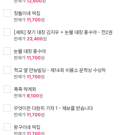
판매가
12,600
원
장돌이네 떡집
판매가
11,700
원
[세트] 찾기 대장 김지우 + 눈물 대장 홍수아 - 전2권
판매가
23,400
원
눈물 대장 홍수아
판매가
11,700
원
학교 옆 만능빌딩 - 제14회 비룡소 문학상 수상작
판매가
11,700
원
폭죽 하계회
판매가
8,100
원
무엇이든 다람쥐 기자 1 - 제보를 받습니다
판매가
11,700
원
왕구리네 떡집
판매가
11,700
원