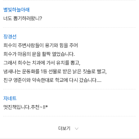
을 때 느껴지는 뭉클함이 놀랍다.”며 “반복해서 읽으면 다양한 수준
별빛하늘아래
의 의미를 되새길 수 있는 작가의 문학적 역량이 뛰어난 작품”으로,
너도 뽑기하러왔니?
비룡소 문학상 대상 선정의 이유를 밝혔다.
장경선
이야기를 다 읽고 난 뒤, 이야기에서 상징하는 바를 깨달았을 때의 울
희수의 주변사람들이 용기와 힘을 주어
컥함은 따뜻하고 서정적인 차상미 화가의 그림과 만나 여운을 더한
희수가 마음의 문을 활짝 열었습니다.
다. 저학년 독자들이 만날 수 있는, 최고의 문학적 성취가 돋보이는 작
그래서 희수는 치과에 가서 유치를 뽑고,
품이다.
냄새나는 운동화를 1등 선물로 받은 낡은 칫솔로 빨고,
친구 영준이와 약속한대로 학교에 다시 갔습니다.
또, 연수언니도 좋아하던 태권도장에 다시 나가게 되었습니다.
자네트
멋진책입니다.추천~!!*
더보기