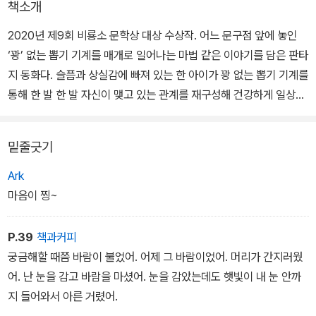
책소개
2020년 제9회 비룡소 문학상 대상 수상작. 어느 문구점 앞에 놓인
‘꽝’ 없는 뽑기 기계를 매개로 일어나는 마법 같은 이야기를 담은 판타
지 동화다. 슬픔과 상실감에 빠져 있는 한 아이가 꽝 없는 뽑기 기계를
통해 한 발 한 발 자신이 맺고 있는 관계를 재구성해 건강하게 일상으
로 복귀하는 이야기를 담담하고도 가슴 뭉클하게 그려 낸 작품이다.
밑줄긋기
오백 원짜리 동전을 넣고 돌렸을 때 꽝 없이 무엇이든 나오는 뽑기 기
계가 있다는 독특한 설정은 호기심을 불러일으키며 이야기의 몰입도
Ark
를 높인다. 주인공 희수가 왜 뽑기를 싫어하게 됐는지, 희수가 처한 상
마음이 찡~
황은 지금 어떤 것인지 의문으로 둔 채 흘러가는 서사는 뽑기 기계에
서 꽝 없이 나오는 환상적인 물건과 만나 예상치 못한 반전을 거듭하
P.39
책과커피
며 이야기를 이끈다.
궁금해할 때쯤 바람이 불었어. 어제 그 바람이었어. 머리가 간지러웠
어. 난 눈을 감고 바람을 마셨어. 눈을 감았는데도 햇빛이 내 눈 안까
심사위원 김진경(동화작가), 김리리(동화작가), 김지은(아동청소년
지 들어와서 아른 거렸어.
평론가)은 “이 모든 이야기가 무엇을 의미했는지 뒤늦게 깨닫게 되었