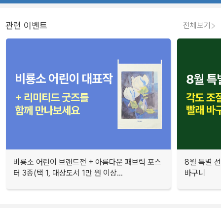
관련 이벤트
전체보기
비룡소 어린이 브랜드전 + 아름다운 패브릭 포스
8월 특별 선
터 3종(택 1, 대상도서 1만 원 이상...
바구니