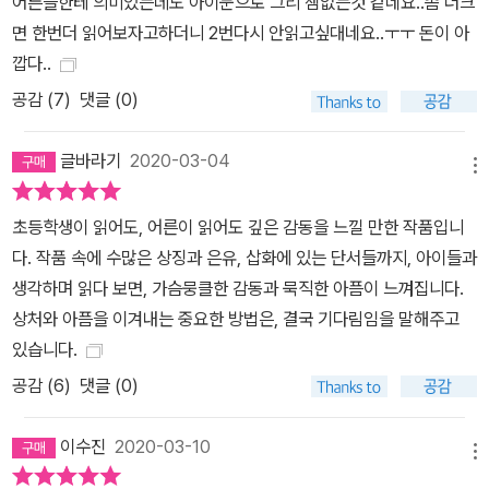
어른들한테 의미있는데도 아이눈으로 그리 잼없는것 같네요..좀 더크
면 한번더 읽어보자고하더니 2번다시 안읽고싶대네요..ㅜㅜ 돈이 아
깝다..
공감 (
7
)
댓글 (0)
글바라기
2020-03-04
메뉴
초등학생이 읽어도, 어른이 읽어도 깊은 감동을 느낄 만한 작품입니
다. 작품 속에 수많은 상징과 은유, 삽화에 있는 단서들까지, 아이들과
생각하며 읽다 보면, 가슴뭉클한 감동과 묵직한 아픔이 느껴집니다.
상처와 아픔을 이겨내는 중요한 방법은, 결국 기다림임을 말해주고
있습니다.
공감 (
6
)
댓글 (0)
이수진
2020-03-10
메뉴