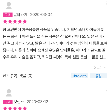
한 마음이 들었어. 바지가 내 배 속에서 쿵 하고 떨어지는 것 같았거
메뉴
든.”(5쪽) 분명히 확인했던 주머니에서 이상하게도 500원짜리가
글바라기
2020-03-04
떨어지고, 희수는 고개를 갸웃하지만 그걸 가지고 문구점 앞으로 간
다. 거기에는 ‘뽑기 기계’가 있었다. 이 책의 제목인 ‘꽝 없는 뽑기 기
참 오랜만에 가슴뭉클한 작품을 읽습니다. 저학년 또래 아이들이 읽
계’는 아니다. 그건.... 판타지의 공간에서 나온다. 희수 앞에 나타난
는 동화책에 이런 느낌을 주는 작품은 참 오랜만이네요. 얇은 책이지
남자아이는 희수 손을 잡고 문구점 앞으로 데려간다. 그 앞에 있었다.
만 결코 가볍지 않고, 밝은 책이지만, 아이가 겪는 심연의 아픔을 보여
꽝 없는 뽑기 기계! 희수는 1등을 뽑았고, 상품은 문구점 안 상자에
줍니다. 내용과 삽화에 숨겨진 수많은 단서들은, 이야기의 끝으로 갈
담겨 있었다. 상자 안에서 나온 것은 다이노폴리스 로봇 같은 값나가
수록 우리 가슴을 옭죄고, 커다란 씨앗이 목에 걸린 듯한 느낌을 선사
는 물건이 아니었다. 아주 후줄근한 헌 물건.... 희수는 그걸 가져와 서
합니다.작가마다 아픔을 다루는 방식은 다르지만, 아이들이 겪는 아
랍에 넣는다. 그 물건이 무엇인지 알게 되는 순간... 희수의 상황이 파
더보기
픔과 상처를 다루기는 특히나 어렵습니다. 많은 동화에서, 아이들의
악되고 독자는 소름이 돋게 되지.....ㅠㅠ 두 번째 ‘꽝 없는 뽑기 기
공감 (
12
)
댓글 (0)
아픔을 이겨내도록 하는 것은 주변의 '도움'이거나, '우연'한 계기가 많
계’로 간 날에는 처음의 남자아이는 없고 여자아이가 있었다. 여자아
지요. 그런 점에서 이 작품이 갖는 의미는 작지 않다고 생각합니다.꽝
이는 유쾌했고, 크게 웃어 주었고 용기를 주었다. 아, 그때 알아버렸
없는 뽑기 기계에서 만난 남자아이에서부터, 영준이에 이르기까지,
메뉴
다. 판타지 공간에서 만난 두 아이는 누구인지. 가슴이 먹먹하다. 선
희수가 만나는 모든 사람들은 희수를 기다려줍니다. 왜 빨리 이겨내
택적 함구증에 걸린 희수에게 전처럼 따뜻하게 다가와 말을 걸어주는
엣센스
2020-03-12
지 않냐고, 왜 벗어나지 못하냐고 다그치는 사람은 없습니다. 말하지
이웃집 영준이와 영준이 엄마. 교대로 희수 자매와 함께 지내 주시는