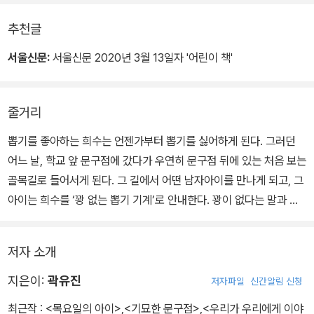
추천글
서울신문:
서울신문 2020년 3월 13일자 '어린이 책'
줄거리
뽑기를 좋아하는 희수는 언젠가부터 뽑기를 싫어하게 된다. 그러던
어느 날, 학교 앞 문구점에 갔다가 우연히 문구점 뒤에 있는 처음 보는
골목길로 들어서게 된다. 그 길에서 어떤 남자아이를 만나게 되고, 그
아이는 희수를 ‘꽝 없는 뽑기 기계’로 안내한다. 꽝이 없다는 말과 뽑
기가 뭐라고 안 하느냐는 남자아이의 다독임에 희수는 망설임 끝에
뽑기 기계에 오백 원을 넣는다. ‘꽝 없는 뽑기 기계’에서는 정말 1등이
저자 소개
라고 적힌 캡슐이 나오고, 1등 상품으로 희수는 낡은 칫솔 두 개를 받
는다. 이 낡은 칫솔 두 개로 희수는 무엇을 할 수 있을까?
지은이:
곽유진
저자파일
신간알림 신청
최근작 :
<목요일의 아이>
,
<기묘한 문구점>
,
<우리가 우리에게 이야