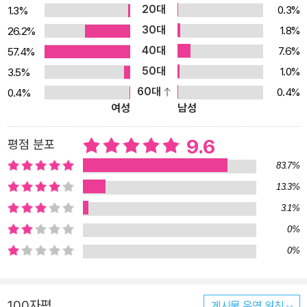
고 뽑기를 다시 시도하고, 그 뽑기에서 나온 상품들을 통해서 마음의
20대
0.3%
1.3%
건강을 되찾는 마술적인 치유의 과정을 보여 준다. 희수를 ‘꽝 없는 뽑
30대
1.8%
26.2%
기 기계’로 안내하고 도와주는 남자아이와 여자아이는 어린 시절 모
40대
7.6%
57.4%
습의 엄마 아빠를 떠올리게 한다. 어린 시절의 모습으로 등장한 엄마,
50대
1.0%
3.5%
아빠가 아이의 뽑기 행위를 완성시켜 줌으로써 아이의 죄의식을 소멸
60대
0.4%
0.4%
하게끔 도와주는 것. 아이는 환상적인 시공간 속에서 엄마 아빠와 함
여성
남성
께한 뽑기를 통해 슬픔을 딛고 극복해 간다. 이 작품을 처음 읽을 때는
주인공 희수의 감정을 따라가면서 읽게 되고, 그다음에는 뽑기 기계
9.6
평점 분포
로 희수를 안내하는 남자아이, 여아자이 시선으로 희수를 바라보며,
83.7%
희수의 삶을 응원하게 된다. 아이들이 건강하게 자신의 삶을 살 수 있
13.3%
기를 바라는 엄마 아빠의 간절한 마음을 작가는 환상성이 가득한 이
3.1%
야기를 통해 따뜻하게 그리고 있다.
0%
0%
100자평
게시물 운영 원칙