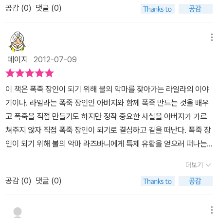
구들까지 함께해서라일라는 폭죽장인이 되는 것을 이루기 위해 모험
마니 동굴을 찾았던 라일라는 정말 대단하다.동굴을 찾아가는 길이
공감 (
0
)
댓글 (0)
한 아쉬움이 남는다. 이라와디강이 나오는 걸로 봐선 미얀마를 배경
을 떠납니다. 무엇인가를 새롭게 한다는 것이 결코 쉽지 않은 것인데
너무 고되고 힘이 들어 포기할만도 하지만, 끝까지 도전하는 정신을
으로 하는 듯한데얼마전 읽은 '칠기공주'와 배경이 같아서 미얀마의
요아이들의 용감함에 또 책을 읽으면서 단계별로 나오는 위험에서 생
본받을 만하다.아빠의 목숨을 살리기 위해 밥까지 굶어가며 최선을
풍속을 다시 한 번느끼며 읽을 수 있었다는 점은 좋았다.
메뉴
기는 지혜로움에박수를 보냅니다. 아이들이 이런 책을 읽고 나와 다
다하는 모습과 자신이 봤던 라즈마니 동굴을 그대로 재현한 아이디어
르지만 왠지 나도 저렇게 되고 싶다는생각을 하고 꿈을 꾼다면 그 보
데이지
2012-07-09
에서 진정한 장인의 모습을 보여주는 것이 아닐까 싶다. 진정한 폭죽
다 더 좋은 일은 없다고 생각합니다. 불의 악마를 찾아간 용감한 라일
장인이 되고 싶어도 붉은 악마를 찾아간다는 것이 쉽지 않았을텐데
라..그런 라일라처럼 우리 아이들도 세상을 헤쳐 나가는 지혜와 용기
이 책은 폭죽 장인이 되기 위해 불의 악마를 찾아가는 라일라의 이야
말이다.
를 얻게 되는 기회가 되었길 바래봅니다.
기이다. 라일라는 폭죽 장인인 아버지와 함께 폭죽 만드는 것을 배우
고 폭죽을 직접 만들기도 하지만 정작 중요한 사실을 아버지가 가르
쳐주지 않자 직접 폭죽 장인이 되기로 결심하고 길을 떠난다. 폭죽 장
인이 되기 위해 불의 악마 라즈바니에게 특제 유황을 얻으러 떠나는
것이다.
라일라는 참 용기가 많은 소녀이고, 좋은 친구 출랙과 햄릿이
더보기
있어 든든하다. 햄릿은 흰 코끼리로 왕이 신하에게 벌을 내리고 싶을
공감 (
0
)
댓글 (0)
때 흰 코끼리인 햄릿을 보내 코끼리를 돌보는데 드는 엄청난 비용으
로 신하가 망하게 만든다. 신하가 망하면 코끼리를 다시 데리고 와서
다음 희생자가 나올 때가지 기다리게 하는 것이다. 출랙은 바로 이 코
메뉴