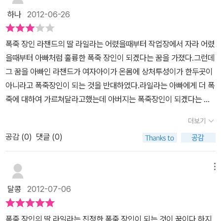
끼리 햄릿을 돌보는 사람이다.
이 책은 읽게 시작하면 끝까지 계속 읽
하나
2012-06-26
고 싶게 만드는 책이다. 라일라를 만났던 사람들이 출랙과 만나니 이
야기가 현실감이 느껴지고, 이어진 것 같게 만든다. 길을 떠난 라일라
폭죽 장인 라챈드의 딸 라일라는 어렸을때부터 작업장에서 자라 어렸
는 여러 사람들을 만나게 되는데 그 사람들이 다시 출랙과 햄릿을 만
을때부터 아빠처럼 훌륭한 폭죽 장인이 되겠다는 꿈을 가졌다.그런데
나게 된다. 특히 계속 직업을 바꾸는 램바시과 그 동료들 이야기는 엉
그 꿈을 아빠인 라챈드가 여자아이가 온몸에 상처투성이가 한두곳이
뚱하면서도 기발해서 읽는 재미를 더해주었다.
그리고 폭죽 경연 대
아니라고 폭죽장인이 되는 것을 반대하였다.라일라는 아빠에게 더 폭
회에서 표현된 그림은 생동감이 넘치는 멋진 그림이라서 짜릿함을 느
죽에 대하여 가르쳐달라고했는데 아버지는 폭죽장인이 되겠다는 딸
낄 수 있었다. 이 책을 모험 이야기를 좋아하는 친구들에게 추천한다.
을 막기위해 알려주지 않았다.그래서 그녀의 친구 출랙에게 부탁하여
더보기
아빠께 나머지를 가르쳐 달라고 하라고 했다.그래서 출랙이 그녀의
공감 (
0
)
댓글 (0)
아버지를 찾아가고 나머지를 출랙에게 말해주고난후 출랙은 그 말을
라일라에게 전했다.그말은 '메라피 산 깊은 곳에 있는 불의 악마 라즈
바니의 동굴에 가서 특제 유황을 가져와야 한다. 최고의 불꽃을 만다
메뉴
는 데 쓰이는 재료이기 때문이다. 그것 없이는 아무도 진정한 폭죽 장
달콩
2012-07-06
인이 될수 없다.'였다.라일라는 그것을 듣고 견습시간이 다 마친것 같
아서 불의 악마 라즈바니에게 특제 유황을 얻으러 메라피 산으로 떠
폭죽 장인의 딸 라일라는 진정한 폭죽 장인이 되는 것이 꿈이다.하지