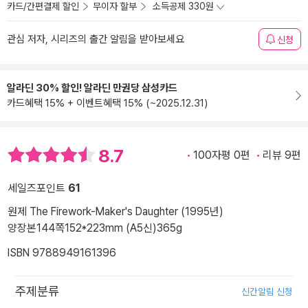
카드/간편결제 할인
무이자 할부
소득공제 330원
관심 저자, 시리즈의 출간 알림을 받아보세요
신청
알라딘 30% 할인! 알라딘 만권당 삼성카드
카드혜택 15% + 이벤트혜택 15% (~2025.12.31)
8.7
100자평 0편
리뷰 9편
세일즈포인트
61
원제 The Firework-Maker's Daughter (1995년)
양장본
144쪽
152*223mm (A5신)
365g
ISBN 9788949161396
주제분류
신간알림 신청