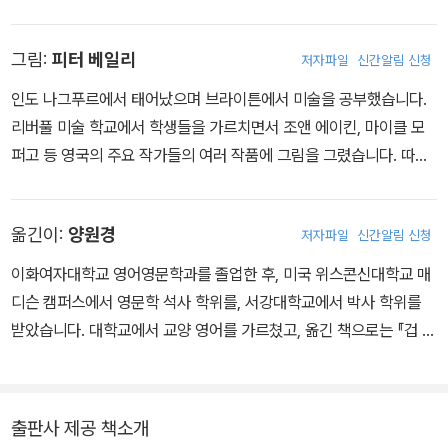
소설과 민담, 창작 과정을 가르쳤습니다. 어린 독자들도 복잡하고 미
묘한 줄거리를 이해할 수 있으며, 암울하고 현실 비판적인 이야기 또
그림:
피터 베일리
저자파일
신간알림 신청
한 충분히 따라올 수 있다고 생각한 풀먼은 어린이와 어른 모두에게
사랑받는 다양한 작품을 발표했는데, 작품마다 독자와 평단의 찬사를
인도 나그푸르에서 태어났으며 브라이튼에서 미술을 공부했습니다.
고루 받으며 여러 상을 수상했습니다. 《화약 만드는 사람의 딸》로 스
리버풀 미술 학교에서 학생들을 가르치면서 조앤 에이킨, 마이클 모
마티즈상 금메달, 《시계 태엽》으로 스마티즈상 은메달, 《황금 나침
퍼고 등 영국의 주요 작가들의 여러 작품에 그림을 그렸습니다. 따뜻
반》 3부작으로 카네기상과 가디언 어린이책 픽션 부문 상, 휘트브레
하고 섬세한 펜화로 영국 일러스트레이션의 전통을 잘 살린다는 평가
드상을 받았습니다. 《황금 나침반》은 카네기상 70주년 기념 최고의
를 듣습니다. 풀먼의 다른 작품 《스프링힐드 잭》, 《허수아비 공》도 함
수상작 10편에 뽑혔으며 영화로도 제작되었습니다. 2005년에는 아
옮긴이:
양원경
저자파일
신간알림 신청
께 작업했습니다.
스트리드 린드그렌 상을 수상했는데, 선과 악이 불분명한 다양한 대
이화여자대학교 영어영문학과를 졸업한 후, 미국 위스콘신대학교 매
안적 세계를 소개하며 판타지 장르에 새로움을 가져오고, 스토리텔링
디슨 캠퍼스에서 영문학 석사 학위를, 서강대학교에서 박사 학위를
과 가장 고고한 정신적 통찰력을 결합한 새로운 장르를 만들었다는
받았습니다. 대학교에서 교양 영어를 가르쳤고, 옮긴 책으로는 『겁 없
평가를 받았습니다. 이 외에도 《카를슈타인 백작》, 《안개 속의 루비》
는 허수아비의 모험』 『폭풍의 비밀』 『꼬마 작가 폼비의 악당 이야기』
등 여러 작품이 전 세계 독자들의 열광적인 지지와 사랑을 받고 있습
『캐리의 전쟁』 『불의 악마를 찾아간 라일라』 등이 있습니다.
니다.
출판사 제공 책소개