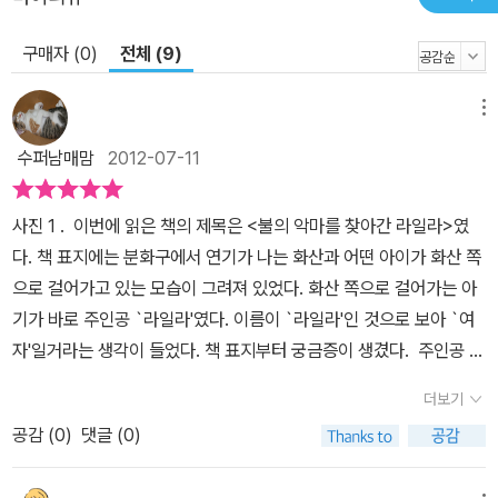
세계가 펼쳐진다. 개성 넘치는 등장인물은 이야기를 읽는 또 다른 재
구매자 (0)
전체 (9)
미다. 필립 풀먼은 꿈을 좇는 한 소녀가 진정한 예술가로 거듭나는 과
정을 모험에 빗대어 그려 낸다. 라일라는 험한 길을 마다하지 않고 호
기심과 열정, 용기로 목표를 향해 한 걸음씩 나아간다. 그리고 마침내
메뉴
불의 악마 라즈바니와 마주하며 ‘장인이 된다는 것’의 의미에 대해 다
수퍼남매맘
2012-07-11
시 한 번 생각하게 된다. 하지만 라일라의 꿈은 ‘혼자 이루어 내는
것’이 아니라, 사랑하는 가족과 친구의 격려와 도움으로 이루어지고,
사진 1 .
이번에 읽은 책의 제목은 <불의 악마를 찾아간 라일라>였
동료와 교류하며 꽃을 피운다. 라일라가 같은 꿈을 가지고 있는 폭죽
다. 책 표지에는 분화구에서 연기가 나는 화산과 어떤 아이가 화산 쪽
장인들을 만나서 이들과 동등하게 아이디어를 내고, 새로운 불꽃을
으로 걸어가고 있는 모습이 그려져 있었다. 화산 쪽으로 걸어가는 아
만들어가는 모습은 하고 싶은 일에 몰두하는 즐거움을 일깨워 줄 것
기가 바로 주인공 `라일라'였다. 이름이 `라일라'인 것으로 보아 `여
이다. 모든 것이 끝난 후 선보이는 폭죽 장인들의 작품의 향연은 마음
자'일거라는 생각이 들었다. 책 표지부터 궁금증이 생겼다. 주인공 `
을 즐겁게 한다. ■ 아버지와 딸이 서로 이해하는 과정을 통해 전하는
라일라'는 폭죽 장인 `라챈드'의 딸이다. 어려서부터 불꽃이 춤추는
잔잔한 감동 라일라는 아버지가 폭죽 장인이 되지 못하게 하는 이유
더보기
모습, 폭죽이 터지는 모습을 보면서 자라서 커서 폭죽 장인이 되는 게
가 딸이 고생하지 않기를 바라서라는 것을, 처음에는 이해하지 못한
공감 (
0
)
댓글 (0)
꿈이었다. 하지만 `라챈드'는 딸이 위험해 질까 봐 폭죽 장인이 되지
다. 라일라는 모험의 끝에서 비로소 아버지의 마음을 깨닫게 된다. 이
못하게 한다. 그런데 친구 `출랙'을 통해 폭죽 장인이 되는 비결을 안
과정에서 성장하는 것은 비단 라일라뿐만이 아니다. 자신의 딸이 영