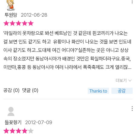
`라일라'는 불의 악마`라즈바니'가 살고 있는 메라피 산으로 홀로 떠
메뉴
원히 어린애로 남아 있을 것으로 생각하던 아버지 라챈드 역시 마음
난다. `라일라'는 폭죽 장인이라는 자신의 꿈에 대한 열정이 대단하
투원맘
2012-06-28
의 변화를 겪는다. 라챈드는 사랑하는 딸에게 ‘보편적인 행복’을 찾아
다. 아버지의 반대에도 메라피 산에 올라가고 발이 부어오르고 손바
주기 위해 고집했던 것들을 버리고 진정 딸이 원하는 것이 무엇인지,
닥에서 피가 흘러도 끝까지 산에 올라가는 걸 멈추지 않는다. 이 책에
마음으로 들여다보고 힘껏 응원해 준다. 라일라에게서 장인으로서의
'라일라의 옷차람으로 봐선 베트남인 것 같은데 흰코끼리가 나오는
서 꿈을 가지고 있는 건 `라일라' 뿐만이 아니다. 딸이 무사하게 돌아
재능을 발견하고 독립적인 존재로서의 딸을 인정하게 된 것이다. 폭
걸 보면 인도 같기도 하고 유황이나 화산이 나오는 것을 보면 인도네
오는 것이 꿈인 라챈드, 사업성공이 꿈인 `램바시와 해적들', 일자리
죽 제조를 신성한 예술로 여기고 성실하게 한길만 걸어온 아버지 라
이사 같기도 하고..도대체 여긴 어디야?'실존하는 곳은 아니고 상상
를 되찾는 것이 꿈인 `출랙', 암컷 코끼리 프랭기패니와 결혼하는 것
챈드야말로 라일라의 멘토가 되어 진정 그녀가 하고 싶은 일을 도와
속의 장소였지만 동남아시아가 배경인 것만은 확실하더라구요.중국,
이 꿈인 코끼리 '햄릿..'.....모두 작은 꿈들이지만 다 소중하다. 왜냐하
줄 수 있을 것이다. 부모가 아니면 누가 자식의 최고의 친구이자 지원
미얀마,홍콩 등 동남아시아 여러 나라에서 폭죽축제도 크게 열리잖아
면 '지금은 씨앗 같이 조그마한 꿈이지만 물을 주면 커다란 나무로 성
자가 될 수 있겠는가? 서로 오해하던 아버지와 딸이 서로에 대한 마
요.여러가지 상황들이 자연스럽게 어우러지더라구요.폭죽의 장인이
장할 것이니까.'
이 그림처럼 말이다. 책에서 불의 악마 라즈바니가 라
더보기
음을 확인하는 과정은 책을 읽는 아이와 부모가 함께 꿈에 대한 이야
되고픈 라일라폭죽의 장인 되기 위해선 메라피 산 라즈바니를 찾아가
일라에게 폭죽장인이 되려면 `세 가지 선물'을 꼭 가지고 와야 한다고
공감 (
0
)
댓글 (0)
기를 진솔하게 나누는 계기가 되어 줄 것이다.
특제 유황을 얻어와야 한다지요.우리의 라일라 아빠와 친구 출랙과
말하는 장면이 있다. 라일라는 나중에 그 세 가지 선물을 알게 되는데
코끼리 햄릿을 두고 라즈바니를 찾아 떠나요.그러는 과정에서 만나는
첫째는 재능, 둘째는 용기, 노력, 의지 등이고 셋째는 행운이다. 그래
사람들어딘지 어수룩한 해적들호수의 여신직간접적으로 라일라를 돕
메뉴
서 내가 그린 그림에 물주는 장면을 보면 세 개의 원에 각각 재능, 노
고 있더라구요.특히 출랙은 메라피 산까지 따라가라 호수의 연신에게
력, 행운이라고 써 있다. 라일라는 폭죽 장인이 되기 위한 세 가지 선
들꽃향기
2012-07-09
서 받은 호리병을 건내요.출랙의 마음은 라일라가 폭죽의 장인이 되
물을 다 갖췄는데 나는 어떨까 하는 의문이 들었다. 부모님께 물어보
기 위해 가져야 하는 세가지 중 하나,행운인것이죠.폭죽을 만드는 기