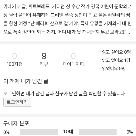
카네기 메달, 휘트브레드, 가디언 상 수상 작가 영국 어린이 문학의 거
장 필립 풀먼이 유쾌하게 그려낸 폭죽 장인이 되고 싶은 라일라의 꿈
을 향한 여정 “난 메라피 산으로 갈 거야. 특제 유황을 가져와서 내 힘
으로 폭죽 장인이 되는 거지. 어디 내가 못 해내는지 두고 보라고!”
“풀먼의 타고난 이야기꾼으로서의 재능이 빛을 발한다.” -《퍼블리셔
스위클리》 “이야기에 마법 같은 매력이 있는 보기 드문 책이다. 경쾌
읽고 싶어요 0명
0
9
0
한 묘사는 그야말로 천재적이다.” -《인디펜던트》 “놀라운 결말에 이
읽고 있어요 1명
100자평
리뷰
마이페이퍼
르기까지 기대를 고조시키며 풀먼 특유의 방식으로 이야기를 풀어간
읽었어요 9명
다.”-《커커스 리뷰스》 “매력 넘치는 모험의 세계로 떠나고 싶을 때 읽
이 책에 내가 남긴 글
기 좋은 재기 발랄한 책. 우스꽝스러우면서도 사랑스러운 인물들이
가득해서 읽고, 또 읽고 싶은 책이다.”-《선데이 타임스》 “근면, 용기,
로그인하면 내가 남긴 글과 친구가 남긴 글을 확인할 수 있습니다.
인내로 자신의 꿈을 이룬 소녀의 이야기에 녹아든 유머와 잔잔한 교
로그인하기
훈이 독자들에게 깊은 인상을 남길 것이다.” -《라이브러리 저널》 「황
금나침반」 시리즈의 작가이자 영국이 낳은 세계적인 스토리텔러 필립
구매자 분포
풀먼의 동화 『불의 악마를 찾아간 라일라』가 비룡소에서 출간되었다.
10대
0%
0%
카네기 메달, 휘트 브레드, 가디언 상 등 각종 문학상을 수상하며 영국