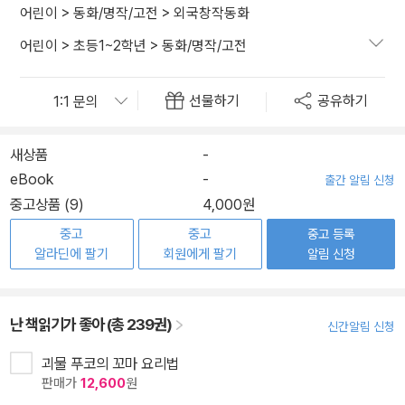
어린이
>
동화/명작/고전
>
외국창작동화
어린이
>
초등1~2학년
>
동화/명작/고전
선물하기
공유하기
새상품
-
eBook
-
출간 알림 신청
중고상품 (9)
4,000원
중고
중고
중고 등록
알라딘에 팔기
회원에게 팔기
알림 신청
난 책읽기가 좋아 (총 239권)
신간알림 신청
괴물 푸코의 꼬마 요리법
판매가
12,600
원