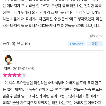
난다고 쪽지를 써두고 자신이 개발한 폭죽 몇개와 담요 먹을것 등을
만 아버지가 그 비법을 안 가르쳐 주셨다.결국 라일라는 진정한 폭죽
가지고 메라피 산을 향해 떠났다.이런 쪽지를 발견한 라챈드는 뒷이
장인이 되기 위해서 불의 악마 라즈바니를 만나러 가게 되었다.라일
야기를 아직 알려주지 못해서 라일라를 찾으러 나갔다.그 뒷이야기는
라는 처음에 저 꼭대기까지 올라갈 수 있을까?라고 생각했었다. 라일
'라즈바니가 사는 동굴에 들어가려면 에메랄드 호수 여신이 주는 마
라는 마지막 돌을 밟다가 미끄러져서 한쪽 샌들을 잃어버리고, 다리
법의 물 이 병이 있어야 한다. 그게 없으면 불길에 타고 만다.'였다.라
에는 멍도 들었다.하지만 라일라는 불의 악마 라즈바니의 동굴에 들
챈드는 그 이야기를 출랙에게 말하고 출랙은 같이 일하는 하얀 코끼
더보기
어왔다.불의 악마 라즈바니에게 '세가지 선물'과 마법의 물이 없으면
리 햄릿을 대리고 라일라를 찾으러 간다고 했다.하지만 하얀 코끼리
공감 (
0
)
댓글 (0)
불의 악마 라즈바니가 제 발로 자신에게 걸어와서 특제유황을 받아가
햄릿의 정체는 왕이 제일 아끼는 코끼리라서 벌을 내릴때 사람들이
라고 했다.라일라는 한발씩 걸어들어가다가 귀신이 된 사람들을 보게
코끼리를 돌보아주고 돈이 다 없어질때까지 코끼리를 계속 벌을 내린
되었다.얼마쯤 지나자 친구 출랙이 마법을 물을 갖다줘서 마시니까
메뉴
사람집에서 사는 벌이였다.그래서 출랙은 밤에 햄릿이랑 몰레 빠져나
건조함 대신 촉촉함으로 바뀌었다.불의 악마 라즈비니가 말했어
와서 라일라를 찾으러 간다고 하였다.그런데 밤에 하인들이 자지않
지민
2012-07-08
요. '나는 특제유황을 가지고 있지 않아. 그리고 너는 벌써 그것을 가
자, 하인들과 숨기 게임을 해서 코끼리 발자국 소리가나면 뒤를 돌으
지고 있어' 라고 말했다.그리고 라일라는 폭죽 장인이 되었다. 이 책을
라고 하였다.그 게임은 뒷문에서 이루어 졌는데 햄릿과 출랙은 몰래
이 책의 주요인물인 라일라는 어려서부터 아버지를 도와 폭죽 만드
읽고 나는 세가지 건물이 무엇인지 알 수 있을 것 같다.세가지 선물은
앞문으로 빠져나와 라챈드의 도움을 받아 라일라를 찾으러 가게 되었
는 일이 재미있어 폭죽장인이 되고싶어하지만 라챈드는 폭죽 만드는
용기, 노력, 최선.인 것 같다고 생각한다.나도 라일라를 본받아야겠다
다.하지만 앞쪽 숲속에 숨어있던 하인이 그 광경을 보고 라챈드의 뒤
일은 위험한 일이고 자신의 어린 딸이 그런 고생하지않기를 바라서
고 생각한다.용기와 최선 그리고 노력을.
를 밟아 어디사는 누군지를 알아내고 코끼리를 빼돌렸다고 왕께 일러
폭죽기술을 가르쳐주지 않았지만 라일라는 그런 아버지를 이해하지