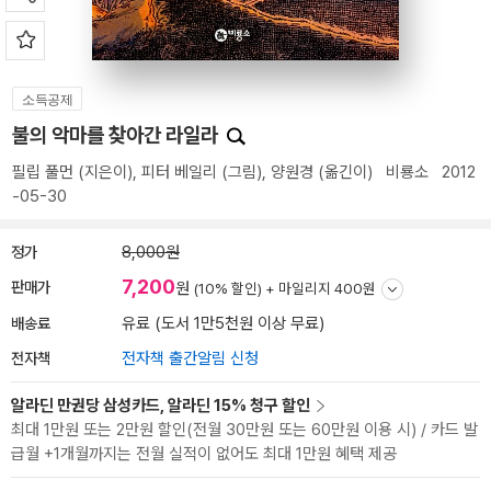
소득공제
불의 악마를 찾아간 라일라
필립 풀먼
(지은이),
피터 베일리
(그림),
양원경
(옮긴이)
비룡소
2012
-05-30
정가
8,000원
7,200
판매가
원
(10% 할인) +
마일리지 400원
배송료
유료 (도서 1만5천원 이상 무료)
전자책
전자책 출간알림 신청
알라딘 만권당 삼성카드, 알라딘 15% 청구 할인
최대 1만원 또는 2만원 할인(전월 30만원 또는 60만원 이용 시) / 카드 발
급월 +1개월까지는 전월 실적이 없어도 최대 1만원 혜택 제공