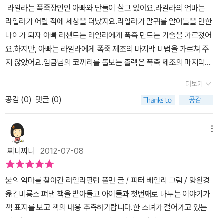
았더니 ' 너는 재능과 행운은 갖췄는데 둘째 번 선물 즉 열정 혹은 의
라일라는 폭죽장인인 아빠와 단둘이 살고 있어요.라일라의 엄마는
술폭죽의 장인이 되기 위해 라즈바니를 찾은 용기세가지를 모두 가진
지가 부족해.' 라고 답하셨다. 맞다. 내가 생각해도 난 열정과 의지, 노
라일라가 어릴 적에 세상을 떠났지요.라일라가 말귀를 알아들을 만한
라일라는 라즈바니를 만나게 됩니다.하지만 빈손으로 돌아오게 되요.
력이 부족한 듯하다. 이 책을 읽고 나니 나도 라일라처럼 꿈을 향한 열
나이가 되자 아빠 라챈드는 라일라에게 폭죽 만드는 기술을 가르쳤어
폭죽의 장인이 되기 위해 꼭 필요하다 특제유황은 없다네요. 아버지
정을 가져야겠다는 생각이 들었다. 그래서 불의 악마 라즈바니가 말
요.하지만, 아빠는 라일라에게 폭죽 제조의 마지막 비법을 가르쳐 주
를 구하기 위해 축제에서 1등 한 폭죽을 만들며라일라는 더욱 성장합
한 세 가지 선물을 완벽하게 갖춰서 내 꿈을 꼭 이뤄야지! 마지막으로
지 않았어요.임금님의 코끼리를 돌보는 출랙은 폭죽 제조의 마지막
니다.폭죽 장인이 되기 위한 특제유황은 바로 폭죽 장이니 되기 위한
라일라, 너의 오랜 꿈이었던 폭죽 장인이 된 거 축하해.
이 리뷰는 딸
비법을 알아 라일라에게 알려주게 되고, 라일라는 최고의 불꽃을 만
이 모든 과정에서 느꼈던 모든 것이였지요.우리 아이들도 자신의 꿈
더보기
이 비룡소 주니어 서평단 활동을 하면서 마지막 미션으로 받은 책을
드는데 필요한 특제 유황을 찾기 위해 불의 악마가 살고 있는 라즈바
을 위해 라일라처럼 노력하고 있는지스스로에게 한 번 더 묻게 될
읽고 쓴 리뷰임을 밝혀 둔다.나도 읽어 봤는데 꿈을 이루기 위한 라일
공감 (
0
)
댓글 (0)
니의 동굴에 찾아가지요.동굴은 나타날 기미도 안 보이고 뜨겁고 거
것 같아요.
라의 이야기가 재밌고 감동적이었다.
친 돌들이 굴러다니는 비탈길만 끝없이 이어져 있었어요.산소가 적은
뜨거운 공기 때문에 목이 타고 숨도 차올랐지요. 마침내 라일라는 솟
메뉴
아오르는 유황 연기 속에서 불의 악마가 사는 동굴을 찾게 되었지만,
찌니찌니
2012-07-08
그곳은 숨조차 제대로 쉴 수가 없고, 숨을 쉬면 공기뿐만 아니라 불길
까지 폐로 들어가는 곳이었지요.라일라는 라즈마니를 만나 폭죽 장인
불의 악마를 찾아간 라일라필립 풀먼 글 / 피터 베일리 그림 / 양원경
이 되고 싶다며 특제 유황을 받고 싶다고 한다.특제 유황을 받기 위해
옮김비룡소 펴냄 책을 받아들고 아이들과 첫번째로 나누는 이야기가
서는 세 가지 선물을 가지고 와야 하는데, 세 가지 선물이 어떤 것인지
책 표지를 보고 책의 내용 추측하기랍니다.한 소녀가 걸어가고 있는
도 모르는 라일라는 특제 유황을 받기 위해 불길 속을 걸어가게 되는