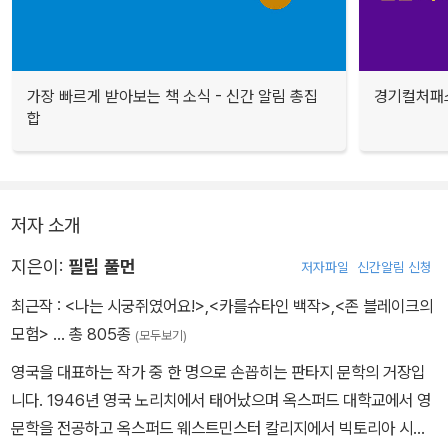
가장 빠르게 받아보는 책 소식 - 신간 알림 총집
경기컬처패스
합
저자 소개
지은이:
필립 풀먼
저자파일
신간알림 신청
최근작 :
<나는 시궁쥐였어요!>
,
<카를슈타인 백작>
,
<존 블레이크의
모험>
… 총 805종
(모두보기)
영국을 대표하는 작가 중 한 명으로 손꼽히는 판타지 문학의 거장입
니다. 1946년 영국 노리치에서 태어났으며 옥스퍼드 대학교에서 영
문학을 전공하고 옥스퍼드 웨스트민스터 칼리지에서 빅토리아 시대