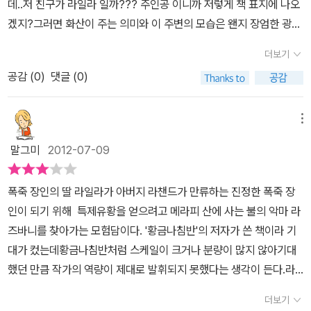
데..저 친구가 라일라 일까??? 주인공 이니까 저렇게 책 표지에 나오
데 때마침 나타난 출랙은 라일라에게 마법의 물을 전해주게 되고, 불
겠지?그러면 화산이 주는 의미와 이 주변의 모습은 왠지 장엄한 광경
의 중심에 도달하게 된다.불의 중심에 도달한 라일라는 라즈마니에게
을 연출하는데요 도대체아이가 이곳을 왜 가는지를 추측하지 못해 서
특제 유황은 환상이라는 말을 듣게 된다. 한편, 코끼리와 출랙이 도망
더보기
로 엉뚱한 이야기만 주고 받다가 책을 펼쳤습니다. 사람은 아이를 낳
치는 걸 도와주었다는 이유로 라일라의 아빠는 잡혀가게 되어 사형에
공감 (
0
)
댓글 (0)
고 키워보니 아주 신기한 점이 발견됩니다.바로 부모를 그대로 닮는
처한다는 명이 내려지고, 사형 전날 코끼리가 돌아오게 되자 살려주
다는 것이지요.아무래도 그 안에 있는 유전이라는 유전인자를 속이지
는 대신 폭죽장인들이 모인 경연대회에서 우승을 하라고 한다.그때부
못할것이고또 보고 배운것을 무시하지 못할 것입니다.그래서 부모가
메뉴
터 일주일 동안 라챈드와 라일라는 밥도 먹지 않고, 폭죽을 만들게 된
그림을 잘 그리면 아이도 어느새 그림에 솜씨가 있고부모가 노래를
다.라일라는 라즈바니가 사는 동굴에서 본 것을 토대로 연쇄 폭죽을
말그미
2012-07-09
잘하면 아이도 노래에 관심이 많고 또 노래를 좋아하게 됩니다. 이 책
고안해 냈다.밤하늘의 빨간 틈새로부터 찬란하게 빛나는 빨강, 주황,
의 주인공 라일라도 마찬가지 입니다.폭죽 만들기를 하는 아빠 밑에
노랑색 용암이 거대한 불꽃 폭포를 이루어 쏟아져 내리는 불꽃은 라
폭죽 장인의 딸 라일라가 아버지 라챈드가 만류하는 진정한 폭죽 장
서 자란 라일라는 폭죽 장인이 되고 싶어합니다.하지만 아빠는 라일
즈바니의 동굴 속 불 양탄자처럼 퍼져 나갔다. 라즈바니가 자신의 동
인이 되기 위해 특제유황을 얻으려고 메라피 산에 사는 불의 악마 라
라에게 그런 위험한 일을 물려주고 싶지 않습니다.아빠 라일라 아빠
굴에서 춤추듯 일렁이던 것처럼, 영원한 불의 향연 속에서 기쁨에 겨
즈바니를 찾아가는 모험담이다. '황금나침반'의 저자가 쓴 책이라 기
가 아니더라도 우리도 그런 생각을 할 것 입니다.내가 어렵고 힘들게
워 소용돌이치며 발을 구르고 깔깔대고 있는 것처럼 표현해 주었다.
대가 컸는데황금나침반처럼 스케일이 크거나 분량이 많지 않아기대
하는 일을 우리 아이가 하게끔 내버려 두고 싶지는 않답니다. 라일라
폭죽 경연대회에 모인 세 명의 장인들 중에서 라일라와 라챈드가 만
했던 만큼 작가의 역량이 제대로 발휘되지 못했다는 생각이 든다.라
는 아빠의 뜻과 달리 폭죽장인이 되기 위해서 라즈바니를 만나 세가
든 폭죽이 우승을 하게 되고, 라일라는 폭죽의 장인으로 거듭나게 된
일라를 돕는 친구인 코끼리 조련사 출랙과 신성함의 상징인 흰 코끼
지 선물을 구하려고 하는데요 그 라일라의 용감함에 또 의리있는 친
더보기
다. 어린 소녀지만, 폭죽 장인이 되고 싶다는 의지 하나로 혼자서 라즈
리 햄릿이 양념처럼 등장해호기심을 끌긴 하지만 기대에는 미치지 못