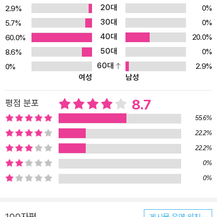
20대
0%
2.9%
어린이 문학의 대가로 인정받은 필립 풀먼은 자신만의 독특한 상상력
30대
0%
5.7%
으로 개성 넘치는 등장인물과 그들의 세계를 실감 나게 그려내어 아
40대
이와 어른에게 모두 사랑받는 작품을 써 왔다. 『불의 악마를 찾아간
20.0%
60.0%
라일라』는 스마티즈 금메달 수상작으로, 폭죽 장인의 딸 라일라가 아
50대
0%
8.6%
버지를 뛰어넘는 진정한 폭죽 장인이 되기 위해 불의 악마 라즈바니
60대
2.9%
0%
여성
남성
를 찾아가는 모험담을 유쾌하게 그려냈다. 딸을 사랑하지만 표현이
서툰 폭죽 장인 라챈드, 라일라를 돕는 코끼리 지킴이 출랙, 말하는 흰
8.7
평점 분포
코끼리 햄릿 등 엉뚱하면서도 사랑스러운 주변 인물들은 폭죽 예술가
로 거듭나는 라일라의 여정을 다채롭게 해 줄 뿐만 아니라 삶의 크고
55.6%
작은 지혜를 잔잔하게 전한다. 이들은 ‘꿈을 이루는 것’에 몰두하는 라
22.2%
일라가 잠시 눈을 돌려 ‘꿈을 이루는 과정’과 가족, 친구, 동료의 소중
22.2%
함을 깨닫게 한다. 라일라의 흥미진진한 모험담은 책을 읽는 아이들
0%
에게 이야기 자체의 재미를 느끼게 함은 물론, 자신이 좋아하는 일에
0%
몰두하는 즐거움과 마음속 꿈을 이루려는 긍정적인 에너지를 전해줄
것이다. 또한 라일라의 꿈을 점차 이해하게 되는 아빠 라챈드를 통해
부모들에게 진정으로 아이가 행복해지는 길은 무엇인지 다시 한 번
100자평