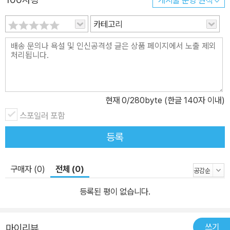
게시물 운영 원칙
생각하게 한다. 그림 작가 피터 베일리는 동남아시아 어딘가에 있을
카테고리
것 같은 상상 세계를 섬세한 펜화로 그려냈다. 익살스럽고 생동감 넘
치는 등장인물들의 모습이 고스란히 전해진다. ■ 재기 발랄한 모험
을 통해 꿈을 이루어 가는 당찬 소녀의 성장 드라마 불의 악마를 만나
최고의 폭죽 장인이 되고 싶다고? 그 비법은 고난과 위험을 통해서만
얻을 수 있어. 라일라는 어려서부터 폭죽 장인 아버지 라챈드의 뒤를
이어 폭죽 장인이 되기를 꿈꾼다. 하지만 라챈드는 딸이 결혼해서 평
현재
0
/280byte (한글 140자 이내)
범하게 살기를 바라서 폭죽 장인이 되는 마지막 단계를 알려주지 않
스포일러 포함
는다. 크게 상심한 라일라를 보다 못해 라일라의 동갑내기 친구 출랙
등록
은 라챈드에게서 그 비밀을 알아낸다. 바로 불의 악마 라즈바니를 만
나 ‘세 가지 선물’을 보이고 최고의 폭죽 재료인 특제 유황을 받아내야
한다는 것! 라일라는 아버지 몰래 라즈바니의 동굴이 있는 메라피 산
구매자 (0)
전체 (0)
으로 길을 떠난다. 라즈바니를 만나려면 ‘마법의 물’이 필요하다는 사
등록된 평이 없습니다.
실을 미처 듣지 못한 라일라를 위해 출랙과 말하는 흰 코끼리 햄릿도
급히 그 뒤를 쫓는다. 에메랄드 호수의 여신, 불의 악마 라즈바니, 환
상적인 불꽃 축제 등 판타지적인 요소가 더해져 매력 넘치는 모험의
쓰기
마이리뷰