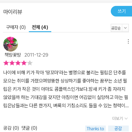
이가 자기도 모르게 호랑이만 해진 몸에 어쩔 줄 몰라 하는 표정이나
소시지를 훔쳐 입에 물고 미안해하는 표정, 거울을 보며 멧돼지 엄니
쓰기
마이리뷰
만 한 이빨을 드러내는 장면도 놓치기 아깝다. 또한 필립이 꼬마 연주
구매자 (0)
전체 (4)
자로서 선생님과 사람들에게 인정받기 시작하면서 드러내는 뿌듯한
미소는 보는 이의 마음까지 훈훈하게 한다.
메뉴
책방꽃방
2011-12-29
나이에 비해 키가 작아 '땅꼬마'라는 별명으로 불리는 필립은 단추를
모으는 취미를 가졌으며엉뚱한 상상하기를 좋아하는 꿈꾸는 소년 필
립은 키가 작은 것이 아마도 콤플렉스인가보다.밤새 키가 좀 자라지
않았을까 하는 기대감을 갖지만 아침이면 어김없이 실망하고 마는 필
립은남들과는 다른 한가지, 벼룩의 기침소리도 들을 수 있는 청력이
뛰어난 귀를 가지고 있으며엄마 없이 아빠와 단 둘이서만 살아가고
더보기
있는 왠지 모르게 쓸쓸한 느낌을 주는 캐릭터다. 이 책은 필립 나이
공감 (
0
)
댓글 (0)
때쯤의 아이들이 가지는 외로움과 불안감을 모두 가진듯한 필립이 갖