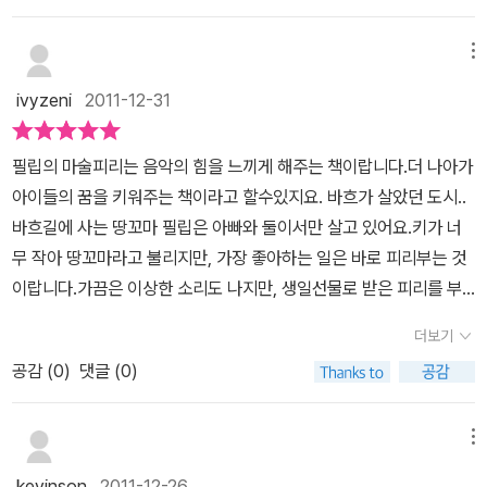
가지 엉뚱하고 황당한 사건들속에서 자신감을 찾아가는 재미나고 따
뜻한 이야기다. 누구든 한가지씩은 보물이 있기 마련인데 필립에게는
메뉴
개암 같은 갈색의 피리가 보물이다.위 아래 따로 분리가 되어 언제나
ivyzeni
2011-12-31
바지 주머니에 넣어 다니며 때때마다 피리 부는 연습을 하는 필립에
게도대체 어떤 황당하고 말도 안되는 일들이 벌어지는 걸까? 키가 작
필립의 마술피리는 음악의 힘을 느끼게 해주는 책이랍니다.더 나아가
고 이름이 이상하다고 놀리는 아이들 때문에 학교 가기 싫은 필립에
아이들의 꿈을 키워주는 책이라고 할수있지요. 바흐가 살았던 도시..
게도 자신을 위로해 주는 따뜻한 소녀 트릭시가 있어 그나마 다행이
바흐길에 사는 땅꼬마 필립은 아빠와 둘이서만 살고 있어요.키가 너
라는 생각을 하기도 하지만요즘 왕따 문제가 심각한 사회문제가 되고
무 작아 땅꼬마라고 불리지만, 가장 좋아하는 일은 바로 피리부는 것
있는 상황에서 필립의 이야기는 안타까움을 준다. 피리를 불어 자신
이랍니다.가끔은 이상한 소리도 나지만, 생일선물로 받은 피리를 부
의 꿈을 이루고 싶어 하는 열망이 결국 기적을 가져다 주기도 하지만
는 것이 필립의 유일한 즐거움이예요. 아이들에게선 놀림받고, 공부
그 기적을 불러 오기까지의 필립에게 벌어지는 일들은 아이들에게 색
더보기
도 잘못해서 선생님에게도 인정받지 못하지만,피리가 있어 행복한 필
다른 재미를 줄듯도 하다. 생일 선물로 받은 소중한 피리를 잃어버리
공감 (
0
)
댓글 (0)
립.. 그러나 어느날 강물에 떠내려가는 고양이를 구하려다가 피리를
고 악기가게 아저씨에게 마술피리를 건네 받아마술같은 주문을 담은
잃어버리게 된 필립.다시 피리를 구하기 위해 악기상을 찾았는데, 거
곡을 밤새 연습하던 필립에게 정말 마술같은 일이 벌어진다.큰건 작
기서 마술피리와 마술피리 악보를 받게 된답니다. 마술피리 악보를
메뉴
아지고 작은건 커지지만 한번 바뀐건 되돌릴 수 없다는 아저씨의 말
잘 연습하면 원하는 물건을 크게도 작게도 만들 수 있다고요.밤늦도
을 까먹은 필립은트릭시의 고양이를 호랑이만하게 만들어 버려 갖가
kevinson
2011-12-26