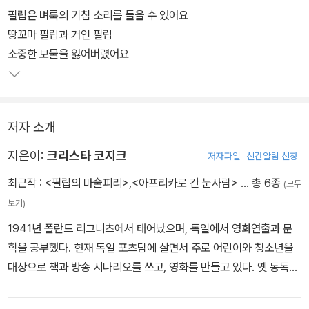
기관사인 아빠와 단 둘이 사는 땅꼬마 필립은 키가 작아서 친구들에
필립은 벼룩의 기침 소리를 들을 수 있어요
게 놀림을 받고, 엉뚱한 생각만 한다고 선생님께 꾸지람을 받는다. 어
땅꼬마 필립과 거인 필립
느 날 악기 가게의 하젠베르크 아저씨는 필립에게 소원을 말하고 불
소중한 보물을 잃어버렸어요
면 원하는 대로 크기를 바꿀 수 있는 마술 피리를 건네준다. 마술 피리
를 크게 연주하면 커지고 작게 연주하면 작아진다는 것!
저자 소개
하지만 크기는 딱 한 번만 바꿀 수 있다. 긴 연습 끝에 필립은 옆집 고
양이 미아를 시험 삼아 마술 피리를 불어보다가 고양이를 호랑이처럼
지은이:
크리스타 코지크
저자파일
신간알림 신청
크게 만든다. 호랑이만 한 고양이가 마을을 돌아다니면서 벌이는 소
최근작 :
<필립의 마술피리>
,
<아프리카로 간 눈사람>
… 총 6종
(모두
동을 되돌려보고자 필립은 마술 피리를 불지만, 사과는 호박만 해지
보기)
고, 불도그는 햄스터만 해지는 등 상황은 더욱더 엉망진창, 뒤죽박죽
엉키기 시작하는데….
1941년 폴란드 리그니츠에서 태어났으며, 독일에서 영화연출과 문
학을 공부했다. 현재 독일 포츠담에 살면서 주로 어린이와 청소년을
대상으로 책과 방송 시나리오를 쓰고, 영화를 만들고 있다. 옛 동독에
서 문학 예술 국가 공로상을 받은 것을 비롯해 베를린 예술 아카데미
아동 도서상 및 영화 부문에서도 많은 상을 받아왔다. 펴낸 책으로는