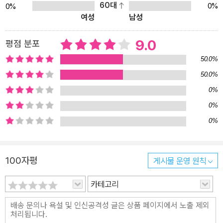
는 햄스터만 해지는 등 상황은 더욱더 엉망진창, 뒤죽박죽 엉키기 시
60대
0%
0%
여성
남성
작한다. 작가는 평범하고 소극적으로 보이지만 큰 꿈을 가진 필립의
감정과 변화를 통해 어린이들의 모습을 꼼꼼히 짚어냈다. 필립은 마
9.0
평점 분포
술 피리가 생기자 평소에 너무 작고 약해서 하지 못했던 일들을 마음
껏 하면서 카타르시스를 느낀다. 평소에 필립을 놀리던 친구들의 축
50.0%
구공을 크게 만들어 골려주면서도 그렇게 나쁜 일은 아닌 것 같다며
50.0%
조금은 재밌어 한다. 하지만 필립이 마술 피리로 진짜 하고 싶은 일은
0%
좋고 위대한 일이다. 백킬로 할머니에게는 커다란 사과를, 아빠에게
0%
는 바닷가의 집을, 플라푸타 씨에게는 커다란 자동차를 선물하고 싶
0%
어 하고 난처한 상황에 빠진 경찰 누나를 도와주려는 따듯한 마음을
지녔다. 또한 작가는 필립을 통해 어린이들의 성장을 다시금 생각하
게 한다. 키가 커지고 싶었던 필립은 피리 연주로 사람들에게 멋지다
100자평
게시물 운영 원칙
고 인정받자 키가 한 뼘 자라난 것 같다며 으쓱해한다. 비밀이 많고 혼
카테고리
자 상상하기를 좋아하던 필립이 피리 연주로 인정받으면서 스스로도
자부심을 가지는 모습은 모든 어린이들이 인정받고 칭찬받는 만큼 성
장하는 것임을 일깨워준다. ● 마술 같은 음악이 전해주는 잔잔한 감