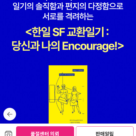
뒤로가
기
보관함담기
품절센터 의뢰
판매알림