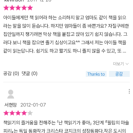
록 연습한 끝에 고양이를 가지고 시험해보는데.. 고양이를 호랑이만
지 황당한 해프닝을 벌이게 된다.어쩌면 꼭 개그 프로를 보는것만 같
큼 크게 만들어버렸답니다. 호랑이만한 고양이와 마술피리 때문에 하
은 갖가지 해프닝의 끝은 어디일까 걱정이 되기도 한다. 백키로 할머
아이들에게만 책 읽어라 하는 소리하지 말고 엄마도 같이 책을 읽으
루종일 시내 여기저기서 소란이 일어나는데..결국은 사람들이 모두
니의 사과가 호박만하게 커지고 자기는 껴주지 않던 친구들의 축구공
라는 말을 많이 듣습니다. 하지만 엄마들이 좀 바쁜가요? 자질구레한
필립의 피리를 인정하게 된답니다. 오직 꿈이라고는 피리밖에 없던
이 비행접시만해지고험상궂은 불독이 햄스터만해지는가 하면 트럭이
집안일까지 챙기려면 막상 책을 붙잡고 앉아 있기 쉽지 않습니다. 그
필립.. 그 하나만 열중해서 꿈을 이루는 과정이 다소 과장되었지만, 재
장난감만해지기도 하는 황당항 일들이 벌어지는데 이제 이 이야기를
러다 보니 책을 잡으면 졸기 십상이고요^^ 그래서 저는 아이들 책을
미있게 그려진 동화랍니다. 간절히 바라면 이룰 수있다는 것을 보여
어떻게 수습하게 될까 몹시도 궁금할때쯤 놀라운 기적 같은 일이 일
같이 읽는답니다. 쉽기도 하고 짧기도 하니 졸지 않을 수 있고, 또 같
주는 책. 내가 간절히 바라는 것은 무얼까요~
어 난다. 피리를 잘 불고 싶어했던 필립의 열망이 마술피리 악보를 열
은 책을 읽고 난 뒤 아이들과 같이 책 이야기도 할 수 있으니 일석이조
더보기
심히 연습하게 만들었으며모든 사람들이 듣고 감동을 받고 행복해지
지요!
비룡소의 <난 책읽기가 좋아>시리즈는 아이들이 초등학교에
는 피리를 연주할 수 있게 된것이다. 음악엔 정말 마술같은 힘이 있어
공감 (
0
)
댓글 (0)
입학하고 나서 처음 접한 시리즈입니다. 1단계부터 단계가 표시되어
요, 강한 사람은 약하게 만들고, 약한 사람은 강하게 만들거든요, 악기
있어 아이 연령에 맞게 접해주기 편하더군요. 이젠 4학년, 주로 3단
가게 하젠베르크 아저씨 말로는 귀가 영혼으로 통하는 문이라서 그렇
계 책을 읽지만 가끔 1, 2 단계 책도 다시 꺼내와서 읽곤 하네요. 이번
메뉴
대요. ---p156 자신의 꿈을 이루게 된 필립은 여전히 키는 작지만 자
에 새로 나온 [필립의 마술피리]는 키가 작고 엄마도 없고 공부도 잘
서현맘
2012-01-07
신감만은 누구보다 크다.꿈을 이루기 위해서는 아빠나 트릭시와 같은
못하고, 여러모로 많이 부족해 보이는 필립이 주인공입니다. 학교 선
주위 사람들의 따뜻한 위로의 말들이 필요하며스스로의 포기하지 않
생님도 필립을 아주 무시하죠. 그런 필립에게 유일한 위안거리는 바
책읽기의 즐거움을 전해주는 「난 책읽기가 좋아」 3단계 『필립의 마술
는 끊임없는 노력이 기적을 가져다 준다는 사실을 알게 되는 이야기
로 작은 피리입니다.
하젠베르크 아저씨의 악기 가게에서 산 피리를
피리』는 독일 동화작가 크리스타 코지크의 성장동화다.작은 도시의
다. 그리고 음악을 꿈꾸는 우리 아이들에게 희망과 용기를 줄 이야기