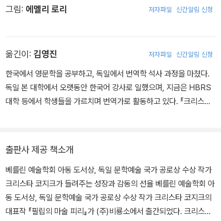
그림:
에멜리 로리
저자파일
신간알림 신청
<마법에 걸린 도둑>, <광고 기둥 속의 모리츠> 등이 있으며, <아프
리카로 간 눈사람>, <일곱 개의 주근깨> 등 여러 작품이 영화로 만들
어졌다.
옮긴이:
김영진
저자파일
신간알림 신청
한국에서 영문학을 공부하고, 독일에서 번역학 석사 과정을 마쳤다.
독일 본 대학에서 오랫동안 한국어 강사로 일했으며, 지금은 HBRS
대학 등에서 학생들을 가르치며 번역가로 활동하고 있다. 『크리스마
스 캐럴』,『오즈의 마법사』, 『당나귀 실베스터와 요술 조약돌』,「내 인
생 최악의 일주일」 시리즈, 『기저귀 좀 보여 줘!』, 『응가 통 좀 보여
줘!』, 『친구들은 어떻게 잠들까?』, 『생일 축하해, 생쥐야!』 등을 우리
출판사 제공 책소개
말로 옮겼다.
베를린 예술학회 아동 도서상, 독일 문학예술 국가 공로상 수상 작가
크리스타 코지크가 들려주는 성장과 감동의 선율 베를린 예술학회 아
동 도서상, 독일 문학예술 국가 공로상 수상 작가 크리스타 코지크의
대표작 『필립의 마술 피리』가 (주)비룡소에서 출간되었다. 크리스타