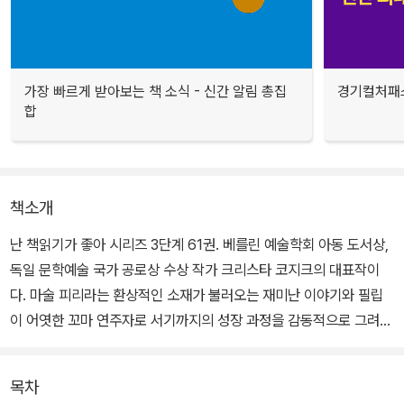
가장 빠르게 받아보는 책 소식 - 신간 알림 총집
경기컬처패스
합
책소개
난 책읽기가 좋아 시리즈 3단계 61권. 베를린 예술학회 아동 도서상,
독일 문학예술 국가 공로상 수상 작가 크리스타 코지크의 대표작이
다. 마술 피리라는 환상적인 소재가 불러오는 재미난 이야기와 필립
이 어엿한 꼬마 연주자로 서기까지의 성장 과정을 감동적으로 그려냈
다. 특히 장면마다 변하는 등장인물들의 표정을 보는 재미가 쏠쏠하
다.
목차