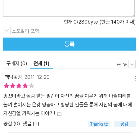
동 “음악에는 마술 같은 힘이 있어. 음악은 강한 사람은 약하게 만들
고, 약한 사람은 강하게 만들지. 귀는 영혼으로 통하는 문이거든.” 시
나리오 작가이기도 한 코지크는 영화에서 볼 법한 장면을 아동 문학
현재
0
/280byte (한글 140자 이내)
에 세심히 담아냈다. 시내 광장에서 필립이 마술 피리를 부는 장면은
스포일러 포함
영화를 보는 것처럼 생생하게 느껴진다. 감옥의 창문을 열어젖힐 만
등록
큼 감동적인 음악의 선율에 꽁꽁 얼었던 사람들의 마음은 녹아내린
다. 시끄러웠던 광장이 고요한 피리 연주에 집중되자 호랑이 같은 고
양이를 좇던 슈붑케 경사마저 도시 전체가 더 밝고 아름다워졌다고
구매자 (0)
전체 (1)
느낀다. 아울러 코지크는 부록에 마술 가락의 악보를 담아 아이들이
책방꽃방
2011-12-29
책을 읽고 음악을 직접 연주하며 다시 한 번 마술 같은 음악의 힘을 느
메뉴
껴 볼 기회를 주었다. ● 등장인물의 표정 변화에서 느껴지는 재치와
땅꼬마라고 놀림 받는 필립이 자신의 꿈을 이루기 위해 마술피리를
유머 그림 작가 에멜리 로리는 마술 피리로 크기가 변해 뒤죽박죽인
불며 벌어지는 온갖 엉뚱하고 황당한 일들을 통해 자신의 꿈에 대해
상황을 단순하면서도 유머러스하게 그려냈다. 특히 장면마다 변하는
자신감을 키워가는 이야기!
등장인물들의 표정을 보는 재미가 쏠쏠하다. 트릭시와 필립에게 안겨
공감 (
0
)
댓글 (0)
고요하게 잠들어 있던 아기 고양이 미아가 필립의 침대 전체를 차지
하고 누워 있는 능청맞은 호랑이로 바뀐 장면은 이 책의 백미다. 고양