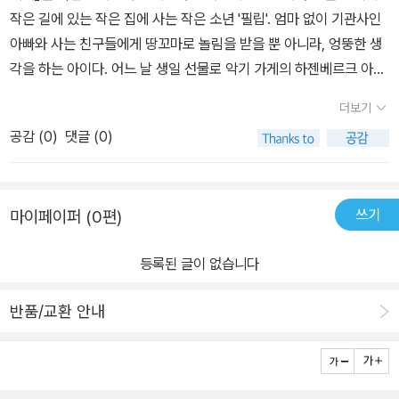
불면 필립의 마음은 어느덧 편안해지고 스스로가 강해지는 것 같은
작은 길에 있는 작은 집에 사는 작은 소년 '필립'. 엄마 없이 기관사인
이기도 하다.
기분이 드니까요. 그런데 그만 피리를 강물에 떨어뜨리고 맙니다. 고
아빠와 사는 친구들에게 땅꼬마로 놀림을 받을 뿐 아니라, 엉뚱한 생
양이와 함께 흠뻑 젖어 걷던 필립은 어느새 악기 가게 앞에 도착하고
각을 하는 아이다. 어느 날 생일 선물로 악기 가게의 하젠베르크 아저
하젠베르크 아저씨는 필립의 이야기를 듣고 새로운 피리를 줍니다.
씨는 필립에게 소원을 말하고 불면 원하는 대로 크기를 바꿀 수 있는
그러면서 이 피리는 마술피리라고 하네요. 아저씨가 준 악보를 크게
더보기
마술피리를 건네받는다. 마술피리를 크게 연주하면 커지고 작게 연주
불면 무엇이든지 크게 되고 작게 불면 작게 된다고요.
아저씨의 말이
공감 (
0
)
댓글 (0)
하면 작아진다는 것이다. 긴 연습 끝에 필립은 고양이 미아를 시험 삼
정말인지 고양이는 그만 호랑이처럼 크게 되고 필립은 여러 소동에
아 마술피리를 불어보다가 호랑이처럼 크게 만드는데 다시 돌려놓으
말려들게 됩니다. 경찰에 쫓기다 광장 바흐 아저씨의 동상 밑에서 필
려고 하는데 광장 아래에서 필립은 혼 힘을 다하여 마술피리를 불어
립은 피리를 불고 모든 사람들이 필립의 피리소리에 감동을 하게 됩
쓰기
마이페이퍼 (0편)
서 고양이는 원래 상태로 돌아가고 필립도 피리연주자로 꿈을 같게
니다. 필립이 정말 절실하게 피리를 불렀고 가장 아름다운 연주를 했
된다는 이야기다. 아이에게 꿈이 무엇라고 물어보니? 뚜렷하게 말하
으니까요. 그리고 다시 마술 같은 일이 벌어집니다. 호랑이만하던 고
등록된 글이 없습니다
지 못한단. 꿈은 거창한 것이 아니라 우리주변의 작은 사건들 속에서
양이는 다시 본래 크기로 돌아왔고 필립의 피리에 따라 커지고 작아
변화하면서 느낄 수 있다고 설명해 주고 있다.작은 것 하나같이 우리
졌던 여러 것들이 다시 본래 크기로 돌아왔으니까요.
필립의 재능을
반품/교환 안내
아이에게 새로운 경험이 될 수 있게 이야기 할 수 있는 책인 것 같다.
드디어 알아본 선생님에 의해 필립은 학교 합주단에 들어가게 되고
글 밥이 많아서 처음에는 아이가 읽기 전에 겁을 냈지만 읽는 중간에
멋진 연주로 지역 신문에도 실리게 된답니다. 외양으로 인해 무시당
한눈 한번 안 팔고 끝까지 읽는 것으로 아이에게 또 다른 책읽기 즐거
하고 놀림거리가 되던 필립이 한바탕 소동을 거쳐 멋진 피리 연주로
움.