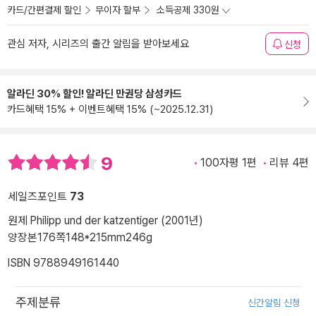
카드/간편결제 할인
무이자 할부
소득공제 330원
관심 저자, 시리즈의 출간 알림을 받아보세요
신청
알라딘 30% 할인! 알라딘 만권당 삼성카드
카드혜택 15% + 이벤트혜택 15% (~2025.12.31)
9
100자평 1편
리뷰 4편
세일즈포인트
73
원제 Philipp und der katzentiger (2001년)
양장본
176쪽
148*215mm
246g
ISBN 9788949161440
주제분류
신간알림 신청