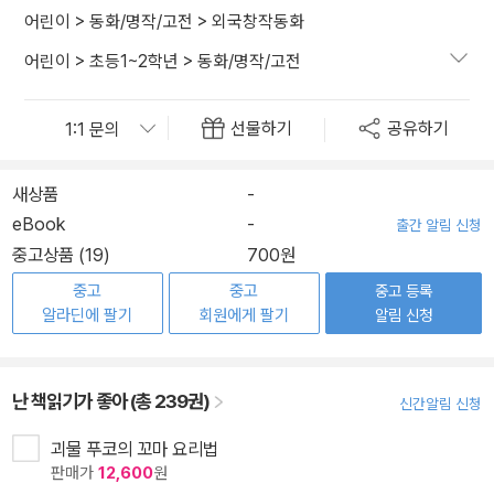
어린이
>
동화/명작/고전
>
외국창작동화
어린이
>
초등1~2학년
>
동화/명작/고전
선물하기
공유하기
새상품
-
eBook
-
출간 알림 신청
중고상품 (19)
700원
중고
중고
중고 등록
알라딘에 팔기
회원에게 팔기
알림 신청
난 책읽기가 좋아 (총 239권)
신간알림 신청
괴물 푸코의 꼬마 요리법
판매가
12,600
원