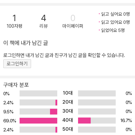
코지크는 독일을 대표하는 아동문학 작가이자 방송, 영화 대본 작가
로도 활발히 활동했다.『필립의 마술 피리』는 크리스타 코지크가 쓴
읽고 싶어요 0명
1
4
0
시나리오를 바탕으로 1975년 『땅꼬마 필립』라는 영화로 상영되어
읽고 있어요 0명
100자평
리뷰
마이페이퍼
큰 흥행을 이끌었다가 25년 후 어린이 책으로 만들어졌다. 코지크는
읽었어요 5명
이 작품에서 마술 피리라는 환상적인 소재가 불러오는 재미난 이야기
이 책에 내가 남긴 글
와 필립이 어엿한 꼬마 연주자로 서기까지의 성장 과정을 감동적으로
그려냈다. ● 미운 오리 새끼가 백조로 자라나는 아름다운 성장 동화
로그인하면 내가 남긴 글과 친구가 남긴 글을 확인할 수 있습니다.
기관사인 아빠와 단 둘이 사는 땅꼬마 필립은 키가 작아서 친구들에
로그인하기
게 놀림을 받고, 엉뚱한 생각만 한다고 선생님께 꾸지람을 받는다. 어
느 날 악기 가게의 하젠베르크 아저씨는 필립에게 소원을 말하고 불
구매자 분포
면 원하는 대로 크기를 바꿀 수 있는 마술 피리를 건네준다. 마술 피리
10대
0%
0%
를 크게 연주하면 커지고 작게 연주하면 작아진다는 것! 하지만 크기
20대
0%
2.4%
는 딱 한 번만 바꿀 수 있다. 긴 연습 끝에 필립은 옆집 고양이 미아를
30대
0%
9.5%
시험 삼아 마술 피리를 불어보다가 고양이를 호랑이처럼 크게 만든
40대
다. 호랑이만 한 고양이가 마을을 돌아다니면서 벌이는 소동을 되돌
16.7%
69.0%
려보고자 필립은 마술 피리를 불지만, 사과는 호박만 해지고, 불도그
50대
0%
2.4%