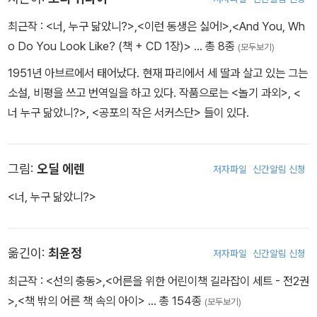
최근작 :
<너, 누구 닮았니?>
,
<이런 동생은 싫어!>
,
<And You, Wh
o Do You Look Like? (책 + CD 1장)>
… 총 8종
(모두보기)
1951년 아브르에서 태어났다. 현재 파리에서 세 딸과 살고 있는 그는
소설, 비평을 쓰고 번역일을 하고 있다. 작품으로는 <놀기 과외>, <
너 누구 닮았니?>, <공포의 작은 서커스단> 들이 있다.
그림:
오딜 에렌
저자파일
신간알림 신청
<너, 누구 닮았니?>
옮긴이:
최윤정
저자파일
신간알림 신청
최근작 :
<선의 충동>
,
<어른을 위한 어린이책 길라잡이 세트 - 전2권
>
,
<책 밖의 어른 책 속의 아이>
… 총 154종
(모두보기)