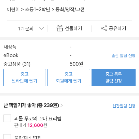
어린이
>
초등1~2학년
>
동화/명작/고전
선물하기
공유하기
새상품
-
eBook
-
출간 알림 신청
중고상품 (31)
500원
중고
중고
중고 등록
알라딘에 팔기
회원에게 팔기
알림 신청
난 책읽기가 좋아 (총 239권)
신간알림 신청
괴물 푸코의 꼬마 요리법
판매가
12,600
원
꼬랑지네 떡집