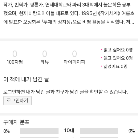
작가, 번역가, 평론가. 연세대학교와 파리 3대학에서 불문학을 공부
했으며, 현재 바람의아이들 대표로 있다. 1995년 《작가세계》 여름호
에 발표한 오정희론 「부재의 정치성」으로 비평 활동을 시작했다. 저서
로는 에세이 『우호적인 무관심』 『입안에 고인 침묵』, 평론집 『책 밖의
어른 책 속의 아이』 『슬픈 거인』 등이 있다. 번역서로는 『미래의 책』
『문학과 악』 『미술과 정신분석』 『미켈란젤로 부오나로티』 등의 비평
읽고 싶어요 0명
0
0
0
서와 『난 아무것도 먹고 싶지 않아』 『악마와의 계약』 『스파게티 신드
읽고 있어요 0명
100자평
리뷰
마이페이퍼
롬』 『딸들이 자라서 엄마가 된다』 『늑대의 눈』 등 다수의 소설 및 어
읽었어요 0명
린이·청소년 도서가 있다. 2010년 프랑스 정부로부터 문화예술 공로
이 책에 내가 남긴 글
훈장을, 2017년 문화체육관광부 장관 표창을 받았다.
로그인하면 내가 남긴 글과 친구가 남긴 글을 확인할 수 있습니다.
로그인하기
구매자 분포
10대
0%
0%