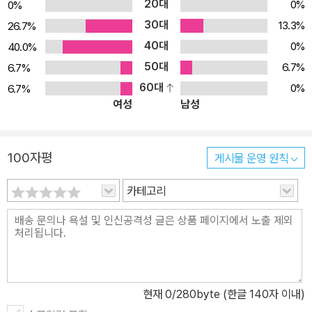
20대
0%
0%
30대
13.3%
26.7%
40대
0%
40.0%
50대
6.7%
6.7%
60대
0%
6.7%
여성
남성
100자평
게시물 운영 원칙
카테고리
현재
0
/280byte (한글 140자 이내)