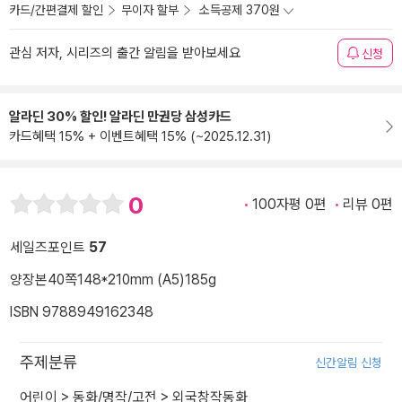
카드/간편결제 할인
무이자 할부
소득공제 370원
관심 저자, 시리즈의 출간 알림을 받아보세요
신청
알라딘 30% 할인! 알라딘 만권당 삼성카드
카드혜택 15% + 이벤트혜택 15% (~2025.12.31)
0
100자평 0편
리뷰 0편
세일즈포인트
57
양장본
40쪽
148*210mm (A5)
185g
ISBN 9788949162348
주제분류
신간알림 신청
어린이
>
동화/명작/고전
>
외국창작동화