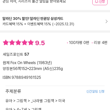
관심 저자, 시리즈의 출간 알림을 받아보세요
신청
알라딘 30% 할인! 알라딘 만권당 삼성카드
카드혜택 15% + 이벤트혜택 15% (~2025.12.31)
9.5
100자평 0편
리뷰 4편
세일즈포인트
57
원제 Fox On Wheels (1983년)
양장본
56쪽
152*223mm (A5신)
235g
ISBN 9788949161525
주제분류
신간알림 신청
유아
>
그림책
>
_나라별 그림책
>
미국
유아
>
4~7세
>
그림책