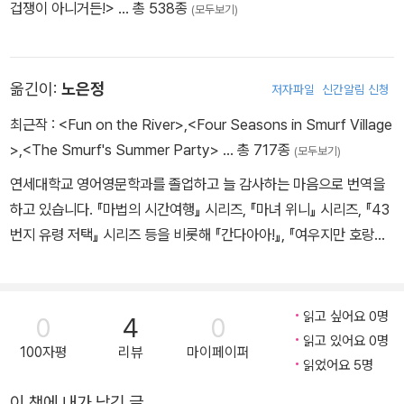
겁쟁이 아니거든!>
… 총 538종
(모두보기)
옮긴이:
노은정
저자파일
신간알림 신청
최근작 :
<Fun on the River>
,
<Four Seasons in Smurf Village
>
,
<The Smurf's Summer Party>
… 총 717종
(모두보기)
연세대학교 영어영문학과를 졸업하고 늘 감사하는 마음으로 번역을
하고 있습니다. 『마법의 시간여행』 시리즈, 『마녀 위니』 시리즈, 『43
번지 유령 저택』 시리즈 등을 비롯해 『간다아아!』, 『여우지만 호랑이
입니다』, 『워터 프로텍터』 등 이루 꼽을 수 없을 만큼 많은 책들을 우
리말로 옮겼습니다.
읽고 싶어요 0명
0
4
0
읽고 있어요 0명
100자평
리뷰
마이페이퍼
읽었어요 5명
이 책에 내가 남긴 글