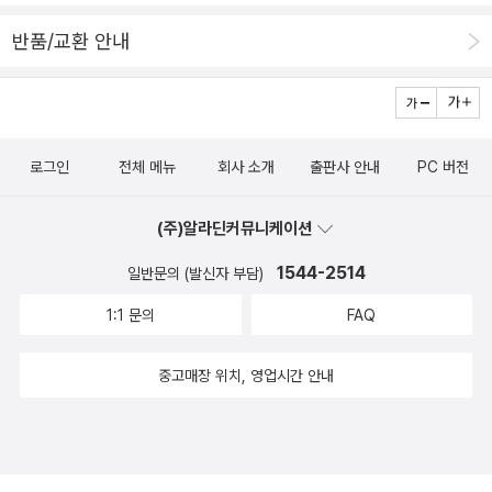
아이 주니에게 어떻게 할지 물으니..나무 위에 올라간다고 하네요..사
반품/교환 안내
실 저희 주니 겁이 참 많은 아이거든요..친구들 바이킹탈때 무서워서
못 타는 녀석인데..나무위에 올라간다니...기특하네요... 큰아이 주니
는 잠 자기전에 한번 훝어 보네요.. 둘째 차니는 그림만 보고 내용을
유추해요..제목은 외워서 읽고요 ㅎㅎ요 책을 읽어준 후 차니는 나 겁
로그인
전체 메뉴
회사 소개
출판사 안내
PC 버전
쟁이 아니거든이라며자신감이 생겼나봐요 ㅎㅎ
(주)알라딘커뮤니케이션
1544-2514
일반문의 (발신자 부담)
1:1 문의
FAQ
중고매장 위치, 영업시간 안내