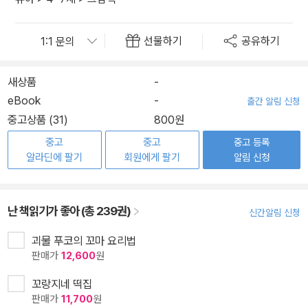
선물하기
공유하기
새상품
-
eBook
-
출간 알림 신청
중고상품 (31)
800원
중고
중고
중고 등록
알라딘에 팔기
회원에게 팔기
알림 신청
난 책읽기가 좋아 (총 239권)
신간알림 신청
괴물 푸코의 꼬마 요리법
판매가
12,600
원
꼬랑지네 떡집
판매가
11,700
원