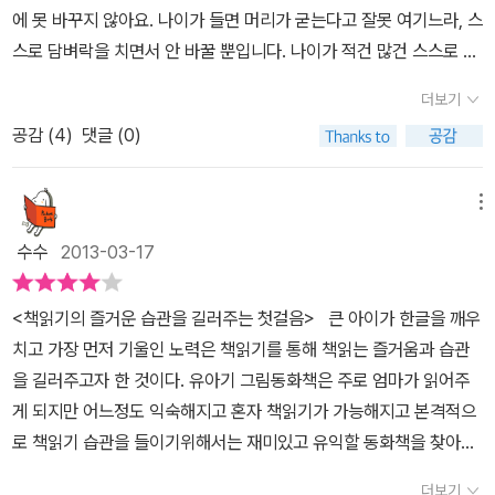
에 못 바꾸지 않아요. 나이가 들면 머리가 굳는다고 잘못 여기느라, 스
스로 담벼락을 치면서 안 바꿀 뿐입니다. 나이가 적건 많건 스스로 새
롭게 하루를 맞이하고 싶기에 즐겁게 바꿉니다. 어제는 어제요 오늘
더보기
은 오늘입니다. 오늘은 오늘이고 모레는 모레예요. 아이는 ‘늙은사
공감 (
4
)
댓글 (0)
람’과 달리 바로바로 바꾸는데, 어제까지 아쉽던 대목을 오늘부터 바
꾸고 싶은 마음이에요. 오늘 아침까지 갑갑하던 대목을 오늘 저녁부
터 바꾸고 싶은 마음이지요. 《나 겁쟁이 아니거든!》은 사내아이가 어
메뉴
떻게 하루를 맞아들이면서 스스로 바꾸는가 하는 줄거리를 들려줍니
수수
2013-03-17
다. 요즈음 어린이책을 보면 으레 계집아이만 나오기 일쑤인데, 이렇
게 둘(계집·사내)이 나란히 나오면서 어울리는 줄거리를 들려줄 노릇
<책읽기의 즐거운 습관을 길러주는 첫걸음> 큰 아이가 한글을 깨우
이라고 봅니다. 또한, 둘이 부드럽게 어울리면서 둘이 새롭게 바라보
치고 가장 먼저 기울인 노력은 책읽기를 통해 책읽는 즐거움과 습관
고 배우면서 가꾸는 하루를 들려주면 됩니다. 예부터 나라(사회·정
을 길러주고자 한 것이다. 유아기 그림동화책은 주로 엄마가 읽어주
부)를 세운 몹쓸 우두머리는 수수하고 아늑한 보금자리를 망가뜨리려
게 되지만 어느정도 익숙해지고 혼자 책읽기가 가능해지고 본격적으
고 자꾸 가시내를 억누르고 가두고 괴롭혔습니다. 이러다 보니 이 나
로 책읽기 습관을 들이기위해서는 재미있고 유익할 동화책을 찾아주
라에서는 ‘계집·사내’라는 낱말 가운데 ‘사내’는 멀쩡하고 ‘계집’은 마
는 일이었다. 다양한 책을 낱권으로 골라주기도 했지만 가장 마음에
치 낮춤말이나 나쁜말처럼 여기고 맙니다. ‘있’을 높인 ‘계’가 낮춤말
더보기