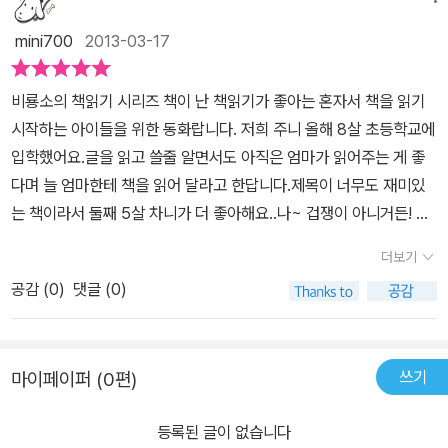
연 어떻게 길들일까? 잔디깎기 기계 운전을 전적으로 맡기는 엄마의
에 올라갔어요. “여기까지 올라와 줘서 고마워. 나, 너무 무서웠거든!
이라 나무위로 못올라오는거아니냐며 주지 않아서폭스는 나무위로
재치에 미소 짓게 되는 이야기까지.... 귀여운 여우 폭스의 이야기를
mini700
2013-03-17
올라오긴 했는데 어떻게 내려가야 할지 모르겠어!” 밀리가 말했어요.
올라가지요. 위에 올라가니 친구가 하는 말... '여기까지 올라와줘서
통해 책읽기의 즐거운 습관을 길러주면 좋을 듯하다.
(36쪽)“헉, 이걸 다 사려면 온종일 걸리겠어요!” 폭스가 투덜대자 엄
고마워 나 너무 무서웠거든..'하는거에요..순간 멍..ㅎㅎ둘은 나무에서
비룡소의 책읽기 시리즈 책이 난 책읽기가 좋아는 혼자서 책을 읽기
마가 말했어요. “그럼 어서 서둘러. 루이즈가 좋아하는 샌드위치 만들
어떻게 내려갔을지 아이와 이야기하며 재미있게 보았답니다.
시작하는 아이들을 위한 동화랍니다. 저희 주니 올해 8살 초등학교에
게 참치도 꼭 사 오고.” (43쪽)#EdwardMarshall #FoxOnWheel
입학했어요.글을 읽고 쓸줄 알면서도 아직은 엄마가 읽어주는 게 좋
s (1983년)+《나 겁쟁이 아니거든!》(에드워드 마셜·제임스 마셜/노
다며 늘 엄마한테 책을 읽어 달라고 한답니다.제목이 너무도 재미있
은정 옮김, 비룡소, 2012)엉금엉금 기어오르기 시작했어요→ 엉금엉
는 책이라서 둘째 5살 차니가 더 좋아해요..나~ 겁쟁이 아니거든! 이
금 기어올라요28쪽포도가 먹기 싫어졌어→ 포도가 먹기 싫어→ 이
라며 형님한테 자꾸만 얘기하네요. ㅎㅎ이 책은 난 책읽기가 좋아 시
제 포도가 싫어32쪽글 : 숲노래·파란놀(최종규). 낱말책을 쓴다. 《풀
더보기
리즈 중 1단계랍니다.3가지의 이야기로 구성이 되어 있답니다.아이들
꽃나무 들숲노래 동시 따라쓰기》, 《새로 쓰는 말밑 꾸러미 사전》, 《미
공감 (
0
)
댓글 (0)
의 시선으로 재미나게 읽을 수 있는 생활동화랍니다.3가지의 이야기
래세대를 위한 우리말과 문해력》, 《들꽃내음 따라 걷다가 작은책집을
가 재미나게 구성되어 있답니다. 칼데콧 상 수상 작가 제임스 마셜의
보았습니다》, 《우리말꽃》, 《쉬운 말이 평화》, 《곁말》, 《책숲마실》,
생활동화 나 겁쟁이 아니거든! 이랍니다.밀리가 나무 위에서 포도를
《우리말 수수께끼 동시》, 《시골에서 살림 짓는 즐거움》, 《이오덕 마
쓰기
마이페이퍼 (0편)
먹고 있어요.폭스도 포도를 먹고 싶지만 나무 위로는 올라갈 수 없어
음 읽기》을 썼다. blog.naver.com/hbooklove
요. 높은 곳이라면 딱 질색이거든요.그런데 나무 위에서 밀리가 폭스
등록된 글이 없습니다
를 놀려요. 겁쟁이라고 말이에요.폭스는 과연 어떻게 할까요?저희 큰