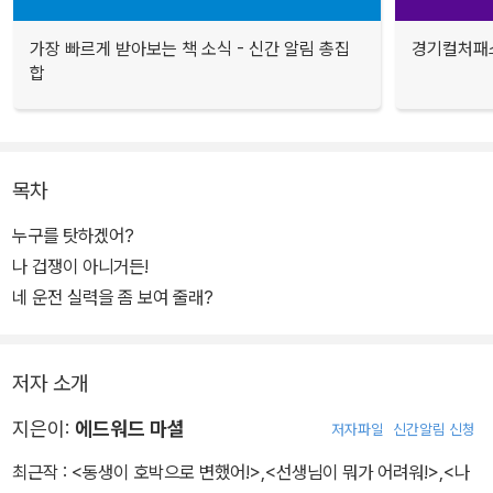
가장 빠르게 받아보는 책 소식 - 신간 알림 총집
경기컬처패스
합
목차
누구를 탓하겠어?
나 겁쟁이 아니거든!
네 운전 실력을 좀 보여 줄래?
저자 소개
지은이:
에드워드 마셜
저자파일
신간알림 신청
최근작 :
<동생이 호박으로 변했어!>
,
<선생님이 뭐가 어려워!>
,
<나