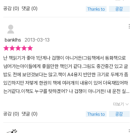
들었던 것은 바로 비룡소의 <난 책읽기가 좋아>시리즈였던 것 같다.
일 수 없고, ‘지음(짓기)’을 나타내는 ‘집’이 나쁜말일 수 없습니다. 예
공감 (
0
)
댓글 (0)
이미 커버린 아이들이지만 다시금 보게된 책을 통해 옛기억을 되찾아
부터 집이란 짓고 지내는 곳을 가리키는 이름입니다. 보금자리도 집
보게도 된다. <난 겁쟁이가 아니거든>은 세개의 에피소드를 가지고
이고, 사고파는 일터도 집입니다. 밖에 나가서 돈을 벌려고 일하는 자
있다. 주인공 폭스가 겪게 되는 세 가지 이야기는 극적인 긴장감을 주
메뉴
리도 집이에요. 사랑으로 짓는 따사로운 보금자리를 일구는 둘(가시
거나 어려운 갈등을 가지고 있지 않다 . 읽으면서 어른들은 맞아!하면
버시)을 엉터리로 갈라놓으려는 우두머리 속셈이 오래 이었더라도,
banklhs
2013-03-13
서 빙그레 웃게되고 아이들은 자기 또래의 이야기이기에 쉽게 읽고
우리가 스스로 우리말을 잊거나 잃지 않아야 합니다. 작은아이가 작
받아들이게 된다. 엄마는 놀고 싶은 폭스에게 동생을 잠시 돌보라고
은살림을 돌보면서 스스로 의젓하고 참한 사내로 일어서는 길을 다루
난 책읽기가 좋아 1단계나 겁쟁이 아니거든!그림책에서 동화책으로
한다 .과연 폭스가 동생을 잘 돌볼까? 누구나 다 그렇듯이 놀지 못하
는 작은글을 눈여겨본다면, 바로 오늘부터 우리가 무엇을 가다듬고
넘어가는아이들에게 좋을만한 책인거 같다.그림도 중간중간 있고 글
게 만든 걸림돌이 된 동생이 미워 나 몰라라 하지만 막상 동생이 다쳤
배우면서 가꿀 수 있는지 알아차리겠지요. 헤아리는 눈길과 다가서는
밥도 전에 보던것보다는 많고.책이 A4용지 반만한 크기로 두께가 좀
다고 생각되는 순간 누구보다 동생을 극진히 돌보게 되는 폭스를 보
발길과 보살피는 손길을 나란히 품기에 비로소 ‘사람’이고, 사람으로
있긴하지만 저렇게 한권의 책에 여러개의 내용이 있어 더욱재밌어하
면서 빙그레 웃게 된다. 뛰는 오빠 위에 나는 동생이 되는 마지막 순간
서 ‘사랑’을 천천히 눈뜨는 길인 ‘아이’입니다.ㅍㄹㄴ“폭스야, 후딱 가
는거같다.이책도 누구를 탓하겠어? 나 겁쟁이 아니거든! 내 운전 실
이 주는 재미도 유쾌하다. 포도를 먹고 싶지만 높은 곳을 무서워해 올
기는 좀 힘들겠다. 엄마가 쌍둥이 데리고 병원에 다녀올 동안 루이즈
력을 좀 보여 줄래?이렇게 세가지 이야기로 되어있는데 모두 아이들
라가지 못하는 폭스. 처음에는 여우의 신포도 정도의 이야기가 되지
더보기
좀 보고 있으렴.” “망했다!” 폭스는 툴툴댔어요. “그런 말 쓰면 안 돼.”
이 재미있어할만한 주제로 되어있다는. 나 겁쟁이 아니거든! 의 내용
않을까 했는데 폭스는 무서움을 뒤로 하고 높은 나무 오르기에 성공
엄마가 잔소리했어요. (10쪽)“참치 샌드위치 좀 만들어 줘, 오빠.”
공감 (
0
)
댓글 (0)
은주인공 폭스가 자전거를 타고 가고있는데 위에거 포도알이 떨어져
한다. 문제는 그 다음^^ 마트에서 쇼핑카트를 타고 쌩쌩 달리며 장난
“그래그래.” 폭스가 샌드위치를 만들어 가져왔어요. “동화책 읽어 줘,
서 보니 친구가 나무위에서 포도를 먹고있었다. 먹고 싶어서 포도좀
치는 아이들, 폭스도 딱 그 또래의 장난꾸러기. 이런 폭스를 엄마는 과
오빠.” “읽어 주고말고.” (17쪽)이번에는 정말 나무 꼭대기까지 단숨
달라니깐 나무위로 올라오라는 친구.그냥 떨어뜨려달라고하니 겁쟁
메뉴