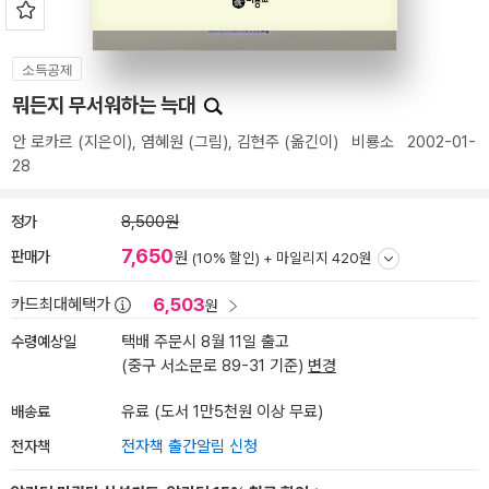
소득공제
뭐든지 무서워하는 늑대
안 로카르
(지은이),
염혜원
(그림),
김현주
(옮긴이)
비룡소
2002-01-
28
정가
8,500원
7,650
판매가
원
(10% 할인) +
마일리지 420원
6,503
카드최대혜택가
원
수령예상일
택배 주문시 8월 11일 출고
(중구 서소문로 89-31 기준)
변경
배송료
유료 (도서 1만5천원 이상 무료)
전자책
전자책 출간알림 신청