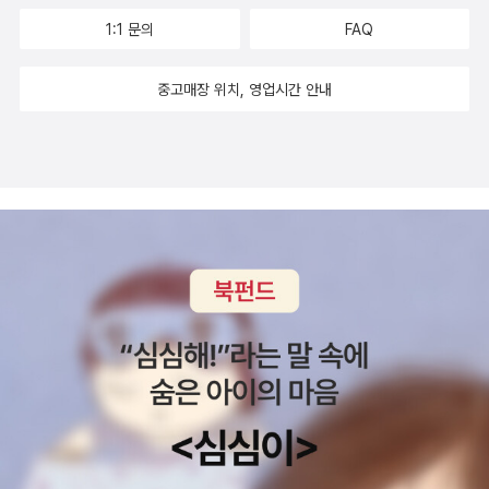
계 시리즈인데책이 크기도 그림책보다 아주 작아서 가지고 다니면서
《이오덕 마음 읽기》을 썼다. blog.naver.com/hbooklove
1:1 문의
FAQ
보기 딱입니다언제나 왜 엄마책만 가지고 다니냐고 하던 류인데이책
은 가방속에 넣고 다니면서 심심하면 혼자 꺼내어 잘 봅니다너무너무
중고매장 위치, 영업시간 안내
재미있데요,ㅎㅎ41번째겁많은 늑대이야기모두가 무서워하는 늑대가
있었습니다,그런데 늑대는 겁이 아주 많앗답니다,그래서 어떻게 되었
을까요류가 이책을 읽고 늑대도 별것아니네,,하더군요,,ㅎㅎ