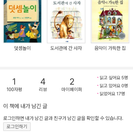
뚱하고 l빼빼 마르고 촉은 나와는 다르게 생겼다는 이유로 친구롤 외
툴01로 만틀어 버리는 요즘의 세태 속에서,가루가루와 같은 처지에
놓인 아이들의 마음올 조금이나마 되돌아볼 수 있는 이야기다.외모로
상대방의 마음까지 판단해 버 리는 선입견이'관계'를 얼마나 단절시키
는가를 유머스럽게 표현한 동화다. 한펀 1989년에 처음 울간되어 9
6년에 개정판으로 재탄생한 이 혜은 가루가루란 늑대 캐릭터는 이후
덧셈놀이
도서관에 간 사자
음악이 가득한 집
에도 로 카르의 [휘파랍을 세 번 분 늑대],[한 번도 바다률 본 적이 없
는 늑대]동 후속 작품에 계속 나 울 정도로 프랑스 어린이들에게 꾸준
한 사랑을 받아왔다. 용기 있는 사람만0|힌구를 사궐 수 있어요! 가루
가루는 한 번도 자기 집에 누군가가 방문한 적도 없고 노크해 본 적도
읽고 싶어요 5명
1
4
2
없는,소위'완벽한 왕따'다. 그런 가루가루네 집에 어느 날,숲 속에서
읽고 있어요 0명
100자평
리뷰
마이페이퍼
걸올 잃은 여자 아이 노에미가 찾아왔다.가루가루는 자신의 무 시무
읽었어요 17명
시한 외모를 어둠으로 가리고서는 노에미를 재워 준다.처음으로 누군
이 책에 내가 남긴 글
가랑 대화를 하고 누군가에서 미 소를 받아 본 가루가루는 너무 황출
로그인하면 내가 남긴 글과 친구가 남긴 글을 확인할 수 있습니다.
한 눈물까지 흘리는데··.결국 험상꽃은 외모를 아랑곳하지 않지 않고
마음을 읽어 준 순수한 아이 노에미와 친구가 된다. 다른 사랍올 받아
로그인하기