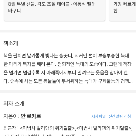
8월 특별 선물. 각도 조절 테이블 · 이동식 빨래
가장 빠르게
바구니
합
책소개
책을 펼치면 날카롭게 빛나는 송곳니, 시커먼 털이 부숭부숭한 늑대
한 마리가 독자를 째려 본다. 전형적인 늑대의 모습이다. 그런데 책장
을 넘기면 넘길수록 저 아래쪽에서부터 밀려오는 웃음을 참아야 한
다. 숲속에 사는 모든 동물들이 무서워하는 늑대가 구제불능의 겁쟁
이라니.
저자 소개
캄캄한 어둠이 무서워서 '수리수리 마하수리, 내 전등은 여기 있어, 바
로 내 옆에. 난 절대로 꿈을 꾸지 않을 거야'라고 세번씩 중얼거리는
지은이:
안 로카르
저자파일
신간알림 신청
세상에서 제일 겁이 많은 늑대에서 한 소녀가 나타난다. 소녀는 다른
최근작 :
<마법사 발라댕의 위기탈출>
,
<마법사 발라댕의 위기탈출>
,
동물들처럼 늑대를 무서워하지도 않고, 세상에 무서운 것도 별로 없