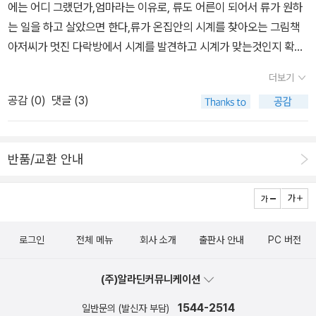
에는 어디 그랬던가,엄마라는 이유로, 류도 어른이 되어서 류가 원하
스스로 늑대 털로 느끼고, 스스로 늑대 입으로 노래하고, 스스로 늑대
는 일을 하고 살았으면 한다,류가 온집안의 시계를 찾아오는 그림책
숨결로 별빛을 읽는 길을 헤아리기를 바랍니다. 이 별을 이룬 여러 이
아저씨가 멋진 다락방에서 시계를 발견하고 시계가 맞는것인지 확인
웃 가운데 하나인 늑대를 참말로 이웃으로서 마주해 봐요. 이 마음을
을 하기 위해서 시계를 더사듯이안방시계랑 거실시계가 조금 틀리다
고스란히 사람살이에 맞물려 놓고서, 사람인 이웃을 상냥하고 아름답
더보기
고 어떤것이 맞냐고우리집은 안방시계가 조금 빠르다 일부러 내가 그
게 마주하고 어깨동무하는 길을 열어 봐요. 우리들 사람은 이 별에서
공감 (
0
)
댓글 (3)
렇게 맞추어 놓았다,37번재책을 너무너무 좋아하는 햄스터몇일전에
즐겁게 배우고 새롭게 익혀서 곱게 나누는 보람을 노래하려고 살아가
사촌오빠네 가서 햄스터를 보았다,오빠가 키우는 햄스터를그런데 뜬
지 싶습니다.늑대있는 힘껏 들을 달려바람을 즐기거든귀 쫑긋 숲을
금없이'오빠 햄스터도 책을 좋아해'해서 우리 모두 웃었다류도 햄스터
갈라잎새 스치는 느낌 누리거든달빛보다는 별빛을 봐작은 꽃빛을 눈
반품/교환 안내
처럼 책으로 궁전을 만들고 놀고 싶다고 한다,,38번째너무나 멋진 이
여겨보고들풀에 어린 이슬을 읽고안개에 서린 물방울을 느껴아이가
야기류가 이쁜 공주이야기를 좋아해서 그런지 이그림책도 너무너무
태어나면씩씩하되 상냥한 마음을당차되 부드러운 걸음을밝으며 꿰뚫
좋아한다,다행이다조금은 어렵고 버겁지 않나 했는데 그래도 좋아라
는 눈망울을여기에다가서로 돌볼 줄 아는 숨짓을놀이로 가르치고서
한다,39번째너무너무 재미있는 이야기,김주먹 아니 주먹똥의 아주
들녘사랑을 물려주지ㅍㄹㄴ글 : 숲노래·파란놀(최종규). 낱말책을 쓴
로그인
전체 메뉴
회사 소개
출판사 안내
PC 버전
재미난 이야기장난꾸러기에 말썽꾸리기주먹똥의 무용담이라고 해야
다. 《풀꽃나무 들숲노래 동시 따라쓰기》, 《새로 쓰는 말밑 꾸러미 사
하나,그림이랑 내용이 너무 절묘하게 잘 어울리는 동화책이네요얼마
전》, 《미래세대를 위한 우리말과 문해력》, 《들꽃내음 따라 걷다가 작
(주)알라딘커뮤니케이션
나 배를 잡고 웃었던지 우리아이들은 역시 멋진 아이들이 많답니다,,
은책집을 보았습니다》, 《우리말꽃》, 《쉬운 말이 평화》, 《곁말》, 《책
ㅎㅎㅎ40번째]류가 새롭게 도전하는 책입니다난 책읽기가 좋아 1단
1544-2514
일반문의 (발신자 부담)
숲마실》, 《우리말 수수께끼 동시》, 《시골에서 살림 짓는 즐거움》,