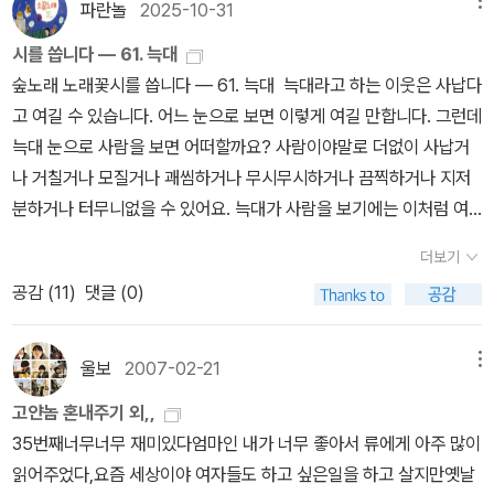
파란놀
2025-10-31
메뉴
시를 씁니다 ― 61. 늑대
숲노래 노래꽃시를 씁니다 ― 61. 늑대 늑대라고 하는 이웃은 사납다
고 여길 수 있습니다. 어느 눈으로 보면 이렇게 여길 만합니다. 그런데
늑대 눈으로 사람을 보면 어떠할까요? 사람이야말로 더없이 사납거
나 거칠거나 모질거나 괘씸하거나 무시무시하거나 끔찍하거나 지저
분하거나 터무니없을 수 있어요. 늑대가 사람을 보기에는 이처럼 여
길 수 있습니다. 그도 그럴 까닭이 사람은 ‘먹이’로 삼을 뜻도 아닌 그
더보기
저 ‘재미’로 온갖 짐승을 마구 잡아서 죽입니다. 사람은 ‘보금자리’로
공감 (
11
)
댓글 (0)
꾸밀 뜻이 아닌 그저 ‘돈벌이’를 노리면서 숲을 마구 허물거나 망가뜨
립니다. 사람이 이룬 나라는 저마다 평화를 외치면서도 군대하고 전
쟁무기를 어마어마하게 갖추어서 으르렁거려요. 평화를 바란다면서
울보
2007-02-21
메뉴
왜 군대하고 전쟁무기에 그토록 돈을 엄청나게 쏟아부을까요? 과학
고얀놈 혼내주기 외,,
자는 왜 이렇게도 군사무기를 새로 만드는 데에 온힘을 쏟을까요? 이
35번째너무너무 재미있다엄마인 내가 너무 좋아서 류에게 아주 많이
제 늑대를 오롯이 늑대 마음으로 바라보기를 바라요. 스스로 늑대 눈
읽어주었다,요즘 세상이야 여자들도 하고 싶은일을 하고 살지만옛날
으로 보고, 스스로 늑대 발로 달리고, 스스로 늑대 머리로 생각하고,