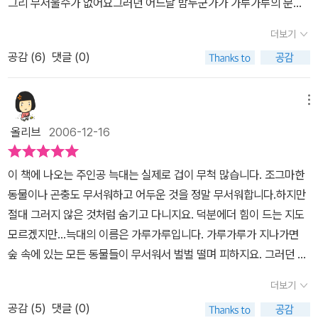
그리 무서울수가 없어요그러던 어느날 밤누군가가 가루가루의 문을
두드렸어요노에미라는 소녀가 문을 두드렸어요가루가루는 소녀가 자
더보기
기를 보고 무서워할까 손전등을 치우고 불을 키지 않앗어요그리고 소
공감 (
6
)
댓글 (0)
녀를 침대에서 재워주엇지요다음날 아침 가루가루는 노에미를 보앗
어요 너무 이뻤지요그런데 노에미가 자신을 보고 놀라면 어쩌나 싶엇
는데 노에미를 가루가루를 보고 놀라지도 무서워하지도 않았어요가
메뉴
루가루가 하나도 무섭지 않다고 말을 하네요그리고 자기집까지 데려
올리브
2006-12-16
다 달라고 해요가루가루는 그러기로 하지요숲속에 나타난 가루가루
를 본 동물들은 벌벌떨었어요ㄱ런데 가루가루위에 노에미를 보고는
이 책에 나오는 주인공 늑대는 실제로 겁이 무척 많습니다. 조그마한
모두들 가루가루가 무서운 동물이 아니라는것을 알았어요그후로 가
동물이나 곤충도 무서워하고 어두운 것을 정말 무서워합니다.하지만
루가루도 무서움을 버렸다지요눈에 보이는것만 보고 남을판단한다는
절대 그러지 않은 것처럼 숨기고 다니지요. 덕분에더 힘이 드는 지도
것은 옳은일이 아니랍니다선입관을 두고 누군가를 판단하는것도 옳
모르겠지만...늑대의 이름은 가루가루입니다. 가루가루가 지나가면
은일이 아니지요우리는 마음을 열고 타인을 보는 마음이있어야 하겠
숲 속에 있는 모든 동물들이 무서워서 벌벌 떨며 피하지요. 그러던 어
습니다동물친구들이 늑대의 모습만보고 무서워하지 않았다면 어땠을
느 날 가루가루의 집에 어떤 길 잃은 소녀가 찾아옵니다. 전혀 늑대를
까요그러면 늑대도 그렇게 무서워서 벌벌떨지는 않았겠지요동물친구
더보기
무서워하지 않는 소녀.그리고 그 소녀로 인해 가루가루도 조금씩 어
들이 이제라도 알아서 다행입니다,,
공감 (
5
)
댓글 (0)
둠을 극복하게 되고 또 숲 속에 동물들도 늑대 등에 있는 소녀을 보면