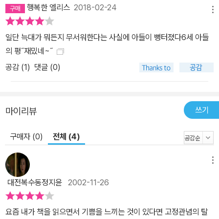
행복한 엘리스
2018-02-24
메뉴
일단 늑대가 뭐든지 무서워한다는 사실에 아들이 뻥터졌다6세 아들
의 평˝재밌네~˝
공감 (
1
)
댓글 (0)
쓰기
마이리뷰
구매자 (0)
전체 (4)
메뉴
대전복수동정지윤
2002-11-26
요즘 내가 책을 읽으면서 기쁨을 느끼는 것이 있다면 고정관념의 탈