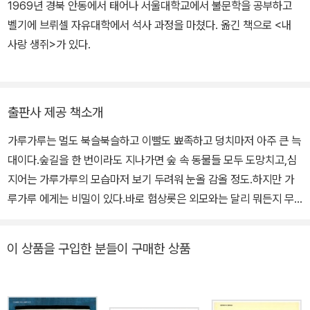
그 밖에 쓰고 그린 책으로 《으르렁 소아과》, 《오늘 내 기분은, 토토》,
1969년 경북 안동에서 태어나 서울대학교에서 불문학을 공부하고
《나의 첫 번째 미역국》 등이 있고, 그린 책으로 《행복은 어디에나 있
벨기에 브뤼셀 자유대학에서 석사 과정을 마쳤다. 옮긴 책으로 <내
어》, 《밤이 찾아오면 노래를 부를게》 등이 있다.
사랑 생쥐>가 있다.
출판사 제공 책소개
가루가루는 멀도 북슬북슬하고 이빨도 뾰족하고 덩치마저 아주 큰 늑
대이다.숲길을 한 번이라도 지나가면 숲 속 동물들 모두 도망치고,심
지어는 가루가루의 모습마저 보기 두려워 눈올 감올 정도.하지만 가
루가루 에게는 비밀이 있다.바로 험상롯은 외모와는 달리 뭐든지 무
서워할 만큼 겁쟁이라는 사실!달팽이조차도 무서워하고 어둠마저 무
서워 잠올 잘 이루지 못하는 가루가루는 겁도 많은 데다 외모마저 무
이 상품을 구입한 분들이 구매한 상품
시무시하게 생 겨 친구도 없는 외돌이다. [뭐든지 무서워하는 늑대]는
마음과는 달리,험상꽃고 사나운 외모 때문에 친구 들을 사귀지 못하
고 늘 집에 틀어박혀 혼자 지내는 늑대 이야기릎 담았다.이 작품은 뚱