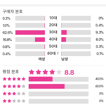
들이고 다른 사람을 사귀는 것은,자신의 마음을 드러내고 다른 사랍
올 수용하겠다는 의지 의 결단이고 용기이다.숲 속 동물 어느 누구도
구매자 분포
감히 가루가루와 친구가 되리라 생각하지 못했다.그러나 외모로 친구
10대
0%
0.3%
틀 판단하지 않고 숲 속에서 길올 월은 자신을 재워 준 가루가루의 마
20대
0.4%
1.0%
음울 읽는 순수한 마음이 있을 때,우정은 눈에 보이는 것들을 뛰어넘
30대
9.3%
62.6%
어서는 힘올 발휘했다.이 작품은 사람과의 관계를 어떻게 형성 해 나
40대
8.0%
16.8%
갈 수 있는지 그 근본척인 방법을 재치 있게 담고 있다. 이야기의 분위
50대
0.3%
0.8%
기를 한층 도드라지게 표현한 동판화 〈뭐든지 무서워하는 늑대〉는 동
60대
0.1%
0.4%
판화 작업을 통해 늑대의 차가운 이미지와,이야기 속에 담긴 따뜻하
여성
남성
고 귀여 운 분위기룰 한충 잘 살렸다.세밀하게 표현한 늑대의 북슬북
솔한 털,이야기의 단순 구조만큼이나 간결하 고 단순하게 표현한 숲
8.8
평점 분포
속 장면과 그 밖의 동물 친구들.작업올 한 염혜원 씨는 대학에서 서양
40.0%
화틀 공부하고 대학원에서 판화를 전공했다.작업의 재료는 작품의 표
60.0%
현 방식을 정하는 주요한 기준 중 하나.에칭의 기법으로 바보스럽고
0%
멍청한 표정과 사나운 외모를 가진 늑대의 이중 표정을 재미있게 표
현했다. 저자소개글쓴0| 안 로카르프랑스에서 태어나 심려학과 사회
0%