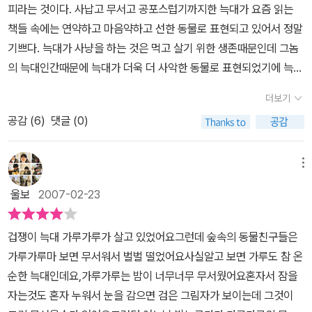
피라는 것이다. 사납고 무서고 공포스럽기까지한 늑대가 요즘 읽는
책들 속에는 연약하고 마음약하고 선한 동물로 표현되고 있어서 정말
기쁘다. 늑대가 사냥을 하는 것은 먹고 살기 위한 생존때문인데 그놈
의 늑대인간때문에 늑대가 더욱 더 사악한 동물로 표현되었기에 늑대
에 대한 평가가 달라진 것이 참 좋다. 역지사지가 별 것인가, 다른 이
더보기
의 입장이 되어 본다는 것이지... 사납게 보이는 늑대의 속마음에도 두
공감 (
6
)
댓글 (0)
려움이 왜 없겠는가... 무섭게만 보여진 가루가루의 참모습이 알려지
게 된 계기가 사람 아이때문인 것이 더 좋았다. 노에미의 착한 마음 때
문에 늑대의 참모습이 알려지게 된 것이 좋았다. 항상 동물들에게 해
메뉴
만 끼치는 인간으로 비춰지지 않아서 말이다. 늑대에 대해 고정관념
울보
2007-02-23
을 깰 수 있는 재미있는 책이고, 선입견이나 겉모습만으로 사람을 평
가하지 말자는 뜻도 담고 있어서 참 좋았다.
겁쟁이 늑대 가루가루가 살고 있었어요그런데 숲속의 동물친구들은
가루가루마 보면 무서워서 벌벌 떨었어요사실알고 보면 가루도 참 온
순한 늑대인데요,가루가루는 밤이 너무너무 무서웠어요혼자서 잠을
자는것도 혼자 누워서 눈을 감으면 검은 그림자가 보이는데 그것이