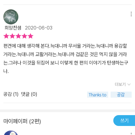
서 더 이상 늑대를 피하지 않게 됩니다.재미있으면서도 무서운 것에
대해 아이와 생각하고 이야기할 수 있게 하네요.더 이상 피하지 말고
메뉴
극복할 수 있는 방법을 찾아보는 것. 정말 중요한 것 같습니다. 요즘
희망찬샘
2020-06-03
거꾸로 쓰는 이야기나 다시 쓰는 동화가 많이 나옵니다. 여기 나온 늑
대 역시 무서운 늑대가 아닌 겁 많은 늑대이기에 사납고 포악하고 교
편견에 대해 생각해 본다.늑대니까 무서울 거라는.늑대니까 용감할
활한 '늑대' 라는 고정관념에서 벗어나는 늑대이지요.무서움에 대한
거라는.늑대니까 교활거라는.늑대니까 겁같은 것은 먹지 않을 거라
이야기 뿐 아니라 사물을 다양하게 보는 관점 역시 이 책을 통해 함께
는.그러나 이것을 뒤집어 보니 이렇게 한 편의 이야기가 탄생하는구
아이랑 이야기할 수 있기에 좋은 책. 역시 책은 마음의 양식입니다.
나.
더보기
공감 (
1
)
댓글 (0)
쓰기
마이페이퍼 (2편)