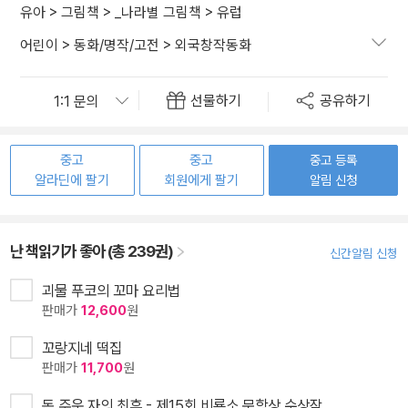
유아
>
그림책
>
_나라별 그림책
>
유럽
어린이
>
동화/명작/고전
>
외국창작동화
선물하기
공유하기
중고
중고
중고 등록
알라딘에 팔기
회원에게 팔기
알림 신청
난 책읽기가 좋아 (총 239권)
신간알림 신청
괴물 푸코의 꼬마 요리법
판매가
12,600
원
꼬랑지네 떡집
판매가
11,700
원
돈 주운 자의 최후 - 제15회 비룡소 문학상 수상작