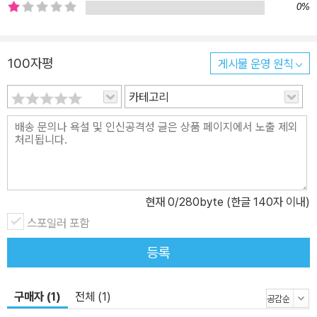
학올 공부했다.음악가 아들을 네 명이나 둔 그녀는 연극 대본도 쓰고
0%
극올 지도하고 의상과 무대장치틀 담당하기도 했다.동화 작가는 물론
콩트 작가로도 활동하고 있다.작품『 늑대에 관한 네 가지 이야기』,『이
100자평
게시물 운영 원칙
빨이 아픈 흡렬귀』,『휘파람올 세 번 분 늑 대』,『한 번도 바다를 본 적
이 없는 늑대』둥 수십여 권의 동화들이 있다. 그린0| 염혜원서울대에
카테고리
서 서양화를 전공하고,지금은 같은 대학원에서 판화률 공부하고 있
다.2001년 현대판화가협회전에 서 우수상올 받았다. 옮긴0| 김현주1
969년 경북 안동에서 태어나 서울대에서 붙문학올 공부하고 벨기에
브뤼젤 자유대학에서 석사 과정올 마쳤 다.우리말로 옮긴 어린이 책
으로는 [내 사랑 생쥐]가 있다.
현재
0
/280byte (한글 140자 이내)
스포일러 포함
등록
구매자 (1)
전체 (1)