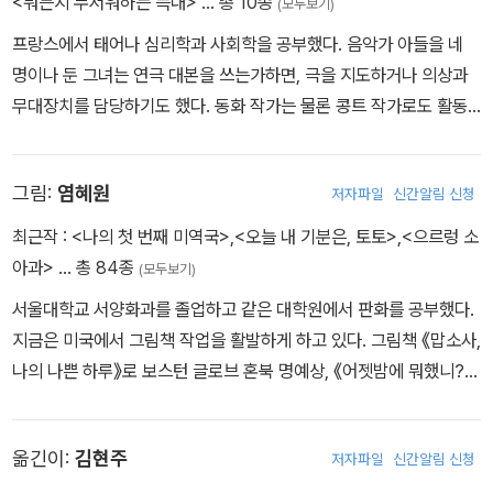
<뭐든지 무서워하는 늑대>
… 총 10종
(모두보기)
다.
프랑스에서 태어나 심리학과 사회학을 공부했다. 음악가 아들을 네
명이나 둔 그녀는 연극 대본을 쓰는가하면, 극을 지도하거나 의상과
겉보기와 같은 존재가 세상 어디에 있을까마는 늑대와 소녀의 '표리
무대장치를 담당하기도 했다. 동화 작가는 물론 콩트 작가로도 활동
부동'은 상쾌한 웃음을 불러 일으킨다. 밤을 무서워하는 늑대와 늑대
하고 있다. 지은 책으로 <늑대에 관한 네 가지 이야기>, <이빨이 아
를 무서워하지 않는 소녀라니... 흉악하게 생긴 늑대가 사실은 너무도
픈 흡혈귀>, <휘파람을 세 번 분 늑대>, <한 번도 바다를 본 적이 없
여리고 착하며, 연약해 보이는 소녀는 사실 씩씩하고 대담한, 전통적
그림:
염혜원
저자파일
신간알림 신청
는 늑대> 등 수십 권의 동화들이 있다.
인 역할의 반전이 재미있는 그림 동화책.
최근작 :
<나의 첫 번째 미역국>
,
<오늘 내 기분은, 토토>
,
<으르렁 소
아과>
… 총 84종
(모두보기)
서울대학교 서양화과를 졸업하고 같은 대학원에서 판화를 공부했다.
지금은 미국에서 그림책 작업을 활발하게 하고 있다. 그림책 《맙소사,
나의 나쁜 하루》로 보스턴 글로브 혼북 명예상, 《어젯밤에 뭐했니?》
로 볼로냐 라가치상, 《야호! 오늘은 유치원 가는 날》로 에즈라 잭 키
츠상, 《물웅덩이로 참방!》으로 미국 아시아·태평양 도서관 사서 협회
옮긴이:
김현주
저자파일
신간알림 신청
선정 문학상(APALA), 《수영장 가는 날》로 샬롯 졸로토상을 받았다.