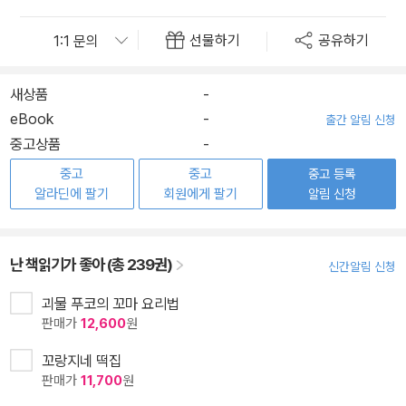
선물하기
공유하기
새상품
-
eBook
-
출간 알림 신청
중고상품
-
중고
중고
중고 등록
알라딘에 팔기
회원에게 팔기
알림 신청
난 책읽기가 좋아 (총 239권)
신간알림 신청
괴물 푸코의 꼬마 요리법
판매가
12,600
원
꼬랑지네 떡집
판매가
11,700
원