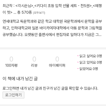
을 받으며 활발히 활동한 그는 2012년 5월 83세를 일기로 생을 마감
최근작 :
<각시손님>
,
<키다리 초등 입학 선물 세트 - 전5권>
,
<떼쟁
했다. 작품으로 《괴물들이 사는 나라》, 《깊은 밤 부엌에서》, 《잃어버
이 쳇>
… 총 570종
(모두보기)
린 동생을 찾아서》, 《범블아디의 생일 파티》, 《아주아주 특별한 집》
연세대학교 독문학과와 같은 학교 대학원 국문학과에서 문학을 공부
들이 있다.
하고, 인하대학교와 일본 바이카여자대학에서 아동 문학과 그림책을
공부했습니다. 오랫동안 출판사에서 편집자로 일하다가 지금은 그림
책 번역과 창작, 강연과 비평을 하고 있습니다. 우리말로 옮긴 책으로
는 『깃털 없는 기러기 보르카』, 『플로리안과 트랙터 막스』, 『개구리와
두꺼비는 친구』, 『이름 없는 나라에서 온 스케치』, 『비에도 지지 않
읽고 싶어요 0명
0
0
0
고』, 『은하 철도의 밤』, 『작가』, 『끝까지 제대로』, 『작아지고 작아져
읽고 있어요 0명
100자평
리뷰
마이페이퍼
서』 등이 있습니다. 쓴 책으로는 『세탁소 아저씨의 꿈』, 『야호, 우리가
읽었어요 0명
해냈어!』, 『나의 초록 스웨터』 등의 그림책과 미야자와 겐지 원작을
이 책에 내가 남긴 글
고쳐 쓴 『떼쟁이 쳇』, 그리고 100일 동안 매일 쓴 산책 일기 『100일
동안 매일』이 있습니다.
로그인하면 내가 남긴 글과 친구가 남긴 글을 확인할 수 있습니다.
로그인하기