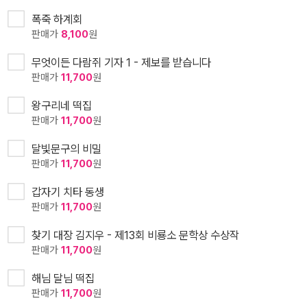
폭죽 하계회
판매가
8,100
원
무엇이든 다람쥐 기자 1 - 제보를 받습니다
판매가
11,700
원
왕구리네 떡집
판매가
11,700
원
달빛문구의 비밀
판매가
11,700
원
갑자기 치타 동생
판매가
11,700
원
찾기 대장 김지우 - 제13회 비룡소 문학상 수상작
판매가
11,700
원
해님 달님 떡집
판매가
11,700
원