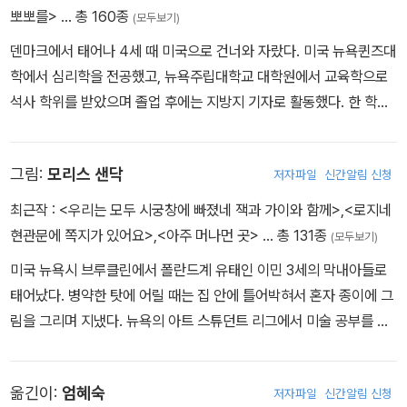
뽀뽀를>
… 총 160종
(모두보기)
덴마크에서 태어나 4세 때 미국으로 건너와 자랐다. 미국 뉴욕퀸즈대
학에서 심리학을 전공했고, 뉴욕주립대학교 대학원에서 교육학으로
석사 학위를 받았으며 졸업 후에는 지방지 기자로 활동했다. 한 학교
에서 교직 생활도 했는데, 아이들을 가르쳤던 그 시간은 미나릭의 전
반적인 작품 세계에 많은 영향을 주었다. <꼬마 곰 이야기> 시리즈는
그림:
모리스 샌닥
저자파일
신간알림 신청
이제 막 문장을 배우기 시작한 자신의 딸과 제자들을 위해 쓴 이야기
로, 작가로서의 명성을 안겨 준 대표작이다. 시리즈 중의 하나인 《꼬
최근작 :
<우리는 모두 시궁창에 빠졌네 잭과 가이와 함께>
,
<로지네
마 곰의 방문》으로 1962년 칼데콧 아너 상을 받았다.
현관문에 쪽지가 있어요>
,
<아주 머나먼 곳>
… 총 131종
(모두보기)
미국 뉴욕시 브루클린에서 폴란드계 유태인 이민 3세의 막내아들로
태어났다. 병약한 탓에 어릴 때는 집 안에 틀어박혀서 혼자 종이에 그
림을 그리며 지냈다. 뉴욕의 아트 스튜던트 리그에서 미술 공부를 한
후 일러스트를 그리며 자신만의 표현 기법을 만들어 나갔고, 상상력
넘치는 독특한 그림책들을 탄생시켰다. 칼데콧 상을 비롯해 한스 크
옮긴이:
엄혜숙
저자파일
신간알림 신청
리스티안 안데르센 상, 로라 잉걸스 와일더 상, 미국의 국가예술상 등