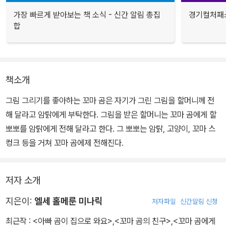
가장 빠르게 받아보는 책 소식 - 신간 알림 총집
경기컬처패스
합
책소개
그림 그리기를 좋아하는 꼬마 곰은 자기가 그린 그림을 할머니께 전
해 달라고 암탉에게 부탁한다. 그림을 받은 할머니는 꼬마 곰에게 할
뽀뽀를 암탉에게 전해 달라고 한다. 그 뽀뽀는 암탉, 고양이, 꼬마 스
컹크 등을 거쳐 꼬마 곰에제 전해진다.
저자 소개
지은이:
엘세 홀메룬 미나릭
저자파일
신간알림 신청
최근작 :
<아빠 곰이 집으로 와요>
,
<꼬마 곰의 친구>
,
<꼬마 곰에게