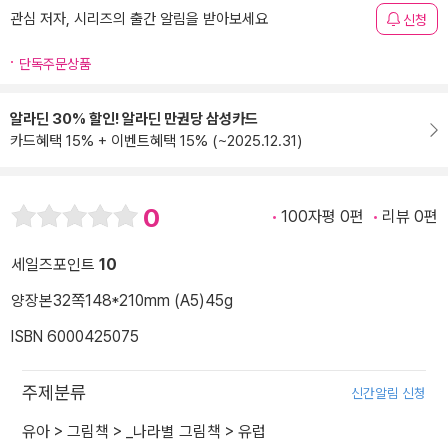
관심 저자, 시리즈의 출간 알림을 받아보세요
신청
단독주문상품
알라딘 30% 할인! 알라딘 만권당 삼성카드
카드혜택 15% + 이벤트혜택 15% (~2025.12.31)
0
100자평 0편
리뷰 0편
세일즈포인트
10
양장본
32쪽
148*210mm (A5)
45g
ISBN 6000425075
주제분류
신간알림 신청
유아
>
그림책
>
_나라별 그림책
>
유럽