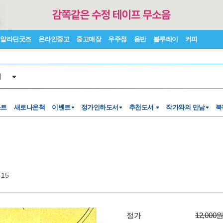
알라딘굿즈
온라인중고
중고매장
우주점
음반
블루레이
커피
서
스트
새로나온책
이벤트
정가인하도서
추천도서
작가와의 만남
북
-15
정가
12,000