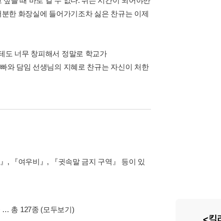
싶을 때 바로 갈 수 없다. 쉬는 시간이 되어야만
지저분한 화장실에 들어가기조차 싫은 찬규는 이제
한테도 너무 창피해서 정말로 학교가
아빠와 담임 선생님의 지혜로 찬규는 자신이 처한
』, 『여우비』, 『귓속말 금지 구역』 등이 있
>
… 총 127종
(모두보기)