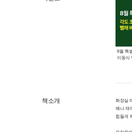
8월 특
이동식 
책소개
화장실 
꽤나 재
힘들게 하