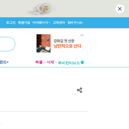
로그인
회원가입
마이페이지
고객센터
장바구니
(0)
펀드
북플
서재
투비컨티뉴드
창작플랫폼
투비컨티뉴드
원