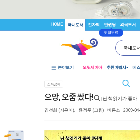
HOME
전자책
만권당
외국도서
국내도서
첫달무료
국내도
분야보기
오뒷세이아
추천마법사
베
소득공제
으앙, 오줌 쌌다!
난 책읽기가 좋아
|
김선희
(지은이),
윤정주
(그림)
비룡소
2009-04