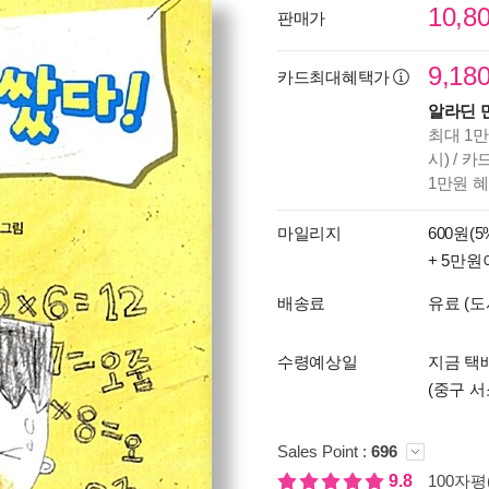
10,8
판매가
9,18
카드최대혜택가
알라딘 
최대 1만
시) / 
1만원 
마일리지
600원(5
+ 5만원
배송료
유료 (도
수령예상일
지금 택배
(중구 서
Sales Point :
696
9.8
100자평(