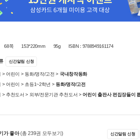
68쪽
153*220mm
95g
ISBN : 9788949161174
류
신간알림 신청
서
>
어린이
>
동화/명작/고전
>
국내창작동화
서
>
어린이
>
초등1~2학년
>
동화/명작/고전
서
>
추천도서
>
외부/전문기관 추천도서
>
어린이 출판사 편집장들이 뽑은
기가 좋아
(총 239권 모두보기)
신간알림 신청