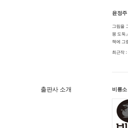
윤정주
그림을 
몽 도둑
책에 그
최근작 :
출판사 소개
비룡소