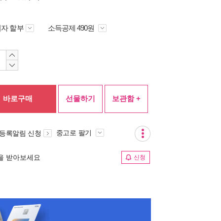
자 할부
소득공제 490원
바로구매
선물하기
보관함 +
중고로 팔기
 등록알림 신청
림을 받아보세요
신청