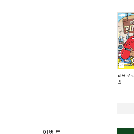
괴물 푸
법
이벤트