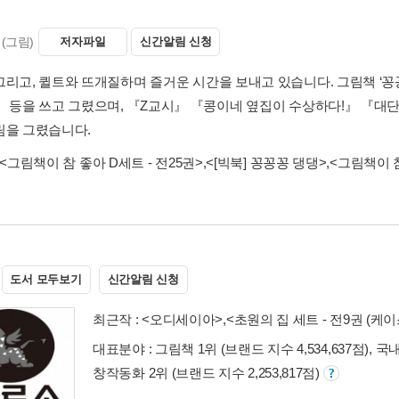
(그림)
저자파일
신간알림 신청
그리고, 퀼트와 뜨개질하며 즐거운 시간을 보내고 있습니다. 그림책 ‘
』 등을 쓰고 그렸으며, 『Z교시』 『콩이네 옆집이 수상하다!』 『대
림을 그렸습니다.
<그림책이 참 좋아 D세트 - 전25권>
,
<[빅북] 꽁꽁꽁 댕댕>
,
<그림책이 참
도서 모두보기
신간알림 신청
최근작 :
<오디세이아>
,
<초원의 집 세트 - 전9권 (케이
대표분야 : 그림책 1위 (브랜드 지수 4,534,637점), 국
창작동화 2위 (브랜드 지수 2,253,817점)