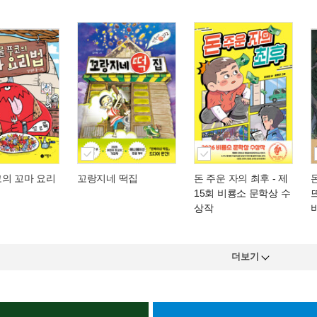
코의 꼬마 요리
꼬랑지네 떡집
돈 주운 자의 최후
- 제
15회 비룡소 문학상 수
상작
더보기