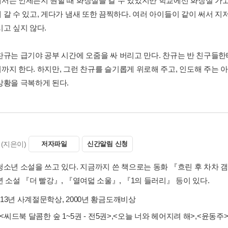
서는 언제든지 원할 때 화장실을 갈 수 있었지만 학교에선 화장실 가고 
 갈 수 있고, 게다가 냄새 또한 끔찍하다. 여러 아이들이 같이 써서 
시고 싶지 않다.
찬규는 급기야 공부 시간에 오줌을 싸 버리고 만다. 찬규는 반 친구들
까지 한다. 하지만, 그런 찬규를 슬기롭게 위로해 주고, 인도해 주는 
상황을 극복하게 된다.
(지은이)
저자파일
신간알림 신청
청소년 소설을 쓰고 있다. 지금까지 쓴 책으로는 동화 『흐린 후 차차 갬
 소설 『더 빨강』, 『열여덟 소울』, 『1의 들러리』 등이 있다.
013년 사계절문학상, 2000년 황금도깨비상
<씨드북 달콤한 숲 1~5권 - 전5권>
,
<오늘 너와 헤어지려 해>
,
<윤동주