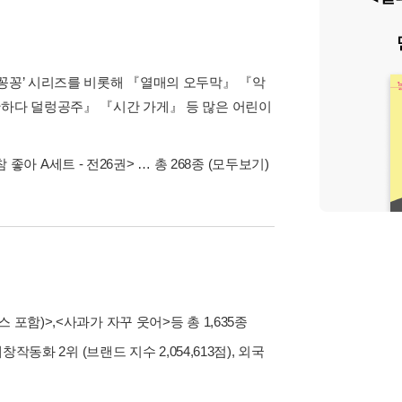
꽁꽁꽁’ 시리즈를 비롯해 『열매의 오두막』 『악
단하다 덜렁공주』 『시간 가게』 등 많은 어린이
 좋아 A세트 - 전26권>
… 총 268종
(모두보기)
스 포함)>
,
<사과가 자꾸 웃어>
등 총 1,635종
내창작동화 2위 (브랜드 지수 2,054,613점), 외국