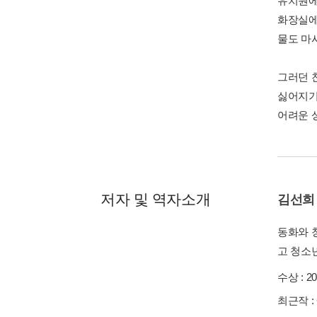
유치원에
화장실에
물도 마
그러던 
싫어지기
어려운 
저자 및 역자소개
김선희
동화와 
고 청소년
수상 :
2
최근작 :