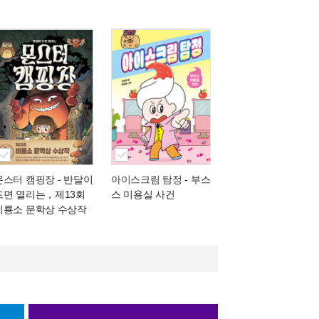
몬스터 캠핑장
- 반달이
아이스크림 탐정
- 부스
뜨면 열리는，제13회
스 미용실 사건
비룡소 문학상 수상작