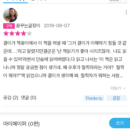
메뉴
꿈꾸는글장이
2016-06-07
결이가 책꽂이에서 이 책을 꺼낼 때 '그거 결이가 이해하기 힘들 것 같
은데. . .'라고 말렸지만결군은 '난 책읽기가 좋아 시리즈잖아. 나도 읽
을 수 있어'라면서 단숨에 읽어버렸다.다 읽고 나서는 '이 책은 읽고
나니까 정말 궁금한 점이 생기네. 왜 우후가 철학자라는 거야? 철학
이 뭐야?''책 읽었으니까 결이가 생각해 봐. 철학자가 뭐하는 사람일
까?''아무리 생각해도 모르니까 묻는 거잖아. 국어사전이라도 읽어
더보기
줘'보리국어사전을 함께 찾아볼걸. 귀찮아서 검색해서 읽어줬더니
공감 (
2
)
댓글 (0)
'궁금한 점이 꼬리에 꼬리를 무네. 도대체 근본문제는 또 뭐야?'(국어
사전은 정말 어려운 문장으로 철학을 설명하고 있었다.)'그 책 맨 뒤
설명글에 철학자에 대한 힌트가 있던데. . .''스스로에게 질문을 던지
쓰기
마이페이퍼 (0편)
고, 그것에 대한 답을 생각해내는 게 철학자야? 나도 그런 생각해 본