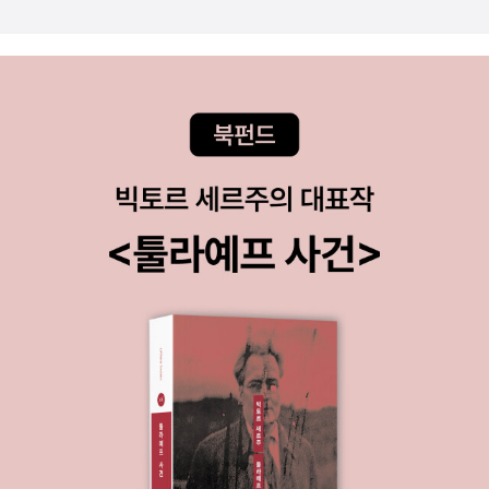
다는 게 이 책이 가진 장점인 듯. 아들이 앞으로 여러 번 읽으면서 곱
씹어보길 바랄 뿐이다.'우-후-. 기쁘다. 나는 혀가 있어서 벌꿀을 핥을
수가 있어요. 손이 있어서 엄마를 안을 수가 있어요. 아, 난 정말 다행
이에요. 꼬마 곰이라서 다행이에요.'(23쪽)☞○○라서 다행이에요.
괄호 넣기 해봐도 좋을 듯.'있잖아요, 엄마, 나 알았어요. 내가 무엇으
로 되어 있는지 말해 볼까요?'우후는 기쁜 듯이 말했단다.'나 자신으
로 되어 있어요! 우후는 우후로 되어 있다고요. 네, 엄마 그렇죠?'(39
쪽)'｀유사시｀가 뭐예요?''사나운 매나 올빼미 등 갖가지 무서운 동
물에게 습격당했을 때를 말하는 거란다. 이 때 다람쥐는 가지에서 가
지로 건너뛰어 도망치지. 나무에서 뛰어내릴 때도 다람쥐 꼬리는 낙
하산처럼 부풀어올라 제격이란다.'(47쪽)'있잖아요, 풍뎅이가 말이에
요, 부자였는데 돈을 완전히 잃어버렸대요. 하지만 작은 무지개를 가
지고 있었어요. 굉장히 작은 무지개를 말이에요!'(106쪽)그러자 아빠
가 웃었어.'아니란다. 쥐는 쥐 한 마리분, 여우는 여우 한 마리분 일을
하면 되는 거란다. 다른 누구의 몇 마리분이라고 하는 게 아니야. 아빠
는 곰이라서 곰 한 마리분, 우후는 꼬마 곰 한 마리분, 모두가 한 마리