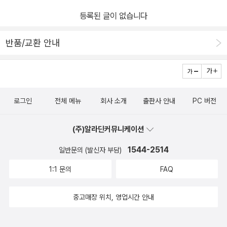
적 있는데. . 도대체 우주는 뭐고 그 넓은 우주에 지구는 어떻게 생겼
등록된 글이 없습니다
고 나는 왜 사는지에 대해. . .''어머. 우리 아들이 철학자였네. 그래
그런 걸 생각하는 사람이 철학자야. 그런 답은 쉽게 찾아지는 게 아니
반품/교환 안내
지. 계속 생각하면서 어렵게 찾아내야 진짜 결이 거가 되는 거야'아침
에 어제 다 읽은 <우리 아이 12년 공부계획>에서 스마트폰이나 텔레
비전이 안 좋은 점이 나온 부분을 읽어줬는데 '안 들을래'라며 귀를 막
던 결군이 이 책 얘기를 하다가 이렇게 말했다.'나 스마트폰이 왜 안
로그인
전체 메뉴
회사 소개
출판사 안내
PC 버전
좋은지 알겠어. 책은 읽으면 스스로 생각해볼 수 있는데 스마트폰은
찾으면 바로 답이 나오니까 그럴 기회가 없어지잖아'(그렇게 잘 알면
(주)알라딘커뮤니케이션
스마트폰을 끊어야하는 거 아니니? 1주일에 이틀 1시간씩을 하루 1시
간반으로 줄이겠다고 한 건 고맙다만. . .)아무튼 이 책은 아이들이 이
1544-2514
일반문의 (발신자 부담)
해하기엔 은유도 있고 질문도 차원이 높다.결이도 질문들에 답을 떠
1:1 문의
FAQ
올리기보다는 각 에피소드 줄거리를 파악하는 정도였다.학교 독서록
숙제로 이 책을 택해 마인드맵을 쓰기에 봤더니 등장인물들 이야기가
중고매장 위치, 영업시간 안내
많다.우후가 한 질문과 그에 대한 결이의 답을 써보라니 벌써 한쪽이
다 찼다면서 하나 쓰고 말더라.뭐, 그런 생각을 해볼 기회를 갖게 한