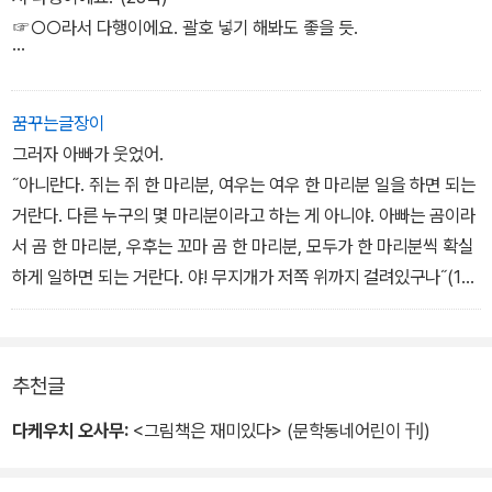
☞○○라서 다행이에요. 괄호 넣기 해봐도 좋을 듯.
˝있잖아요, 엄마, 나 알았어요. 내가 무엇으로 되어 있는지 말해 볼까
요?˝
꿈꾸는글장이
우후는 기쁜 듯이 말했단다.
그러자 아빠가 웃었어.
˝나 자신으로 되어 있어요! 우후는 우후로 되어 있다고요. 네, 엄마 그
˝아니란다. 쥐는 쥐 한 마리분, 여우는 여우 한 마리분 일을 하면 되는
렇죠?˝(39쪽)
거란다. 다른 누구의 몇 마리분이라고 하는 게 아니야. 아빠는 곰이라
서 곰 한 마리분, 우후는 꼬마 곰 한 마리분, 모두가 한 마리분씩 확실
˝｀유사시｀가 뭐예요?˝
하게 일하면 되는 거란다. 야! 무지개가 저쪽 위까지 걸려있구나˝(13
˝사나운 매나 올빼미 등 갖가지 무서운 동물에게 습격당했을 때를 말
3쪽)
하는 거란다. 이 때 다람쥐는 가지에서 가지로 건너뛰어 도망치지. 나
무에서 뛰어내릴 때도 다람쥐 꼬리는 낙하산처럼 부풀어올라 제격이
추천글
란다.˝(47쪽)
다케우치 오사무:
<그림책은 재미있다> (문학동네어린이 刊)
˝있잖아요, 풍뎅이가 말이에요, 부자였는데 돈을 완전히 잃어버렸대
요. 하지만 작은 무지개를 가지고 있었어요. 굉장히 작은 무지개를 말