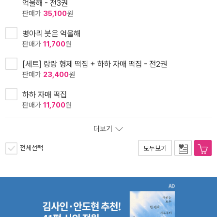
억울해 - 전3권
판매가
35,100
원
병아리 붓은 억울해
판매가
11,700
원
[세트] 랑랑 형제 떡집 + 하하 자매 떡집 - 전2권
판매가
23,400
원
하하 자매 떡집
판매가
11,700
원
더보기
전체선택
모두보기