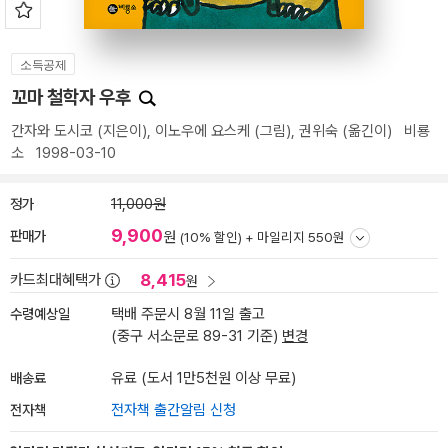
소득공제
꼬마 철학자 우후
간자와 도시코
(지은이),
이노우에 요스케
(그림),
권위숙
(옮긴이)
비룡
소
1998-03-10
정가
11,000원
9,900
판매가
원
(10% 할인) +
마일리지 550원
8,415
카드최대혜택가
원
수령예상일
택배 주문시 8월 11일 출고
(중구 서소문로 89-31 기준)
변경
배송료
유료 (도서 1만5천원 이상 무료)
전자책
전자책 출간알림 신청