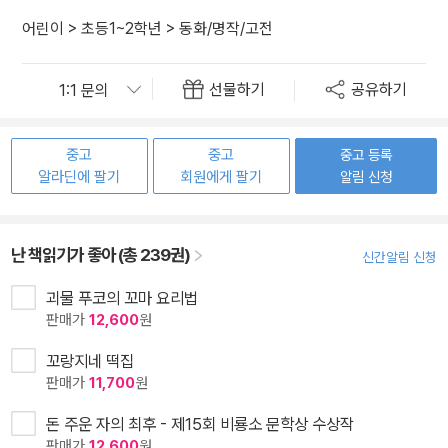
어린이
>
초등1~2학년
>
동화/명작/고전
선물하기
공유하기
중고
중고
중고 등록
알라딘에 팔기
회원에게 팔기
알림 신청
난 책읽기가 좋아 (총 239권)
신간알림 신청
괴물 푸코의 꼬마 요리법
판매가
12,600
원
꼬랑지네 떡집
판매가
11,700
원
돈 주운 자의 최후 - 제15회 비룡소 문학상 수상작
판매가
12,600
원