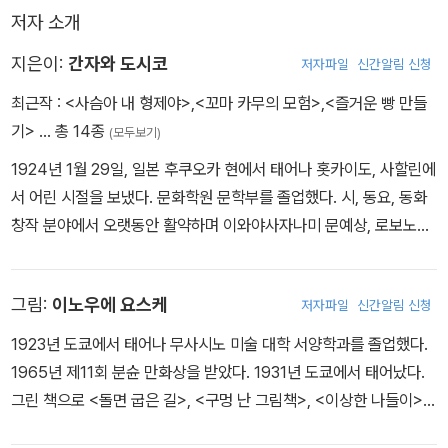
저자 소개
이에요!˝(106쪽)
지은이:
간자와 도시코
저자파일
신간알림 신청
최근작 :
<사슴아 내 형제야>
,
<꼬마 카무의 모험>
,
<즐거운 빵 만들
기>
… 총 14종
(모두보기)
1924년 1월 29일, 일본 후쿠오카 현에서 태어나 홋카이도, 사할린에
서 어린 시절을 보냈다. 문화학원 문학부를 졸업했다. 시, 동요, 동화
창작 분야에서 오랫동안 활약하며 이와야사자나미 문예상, 로보노이
시 문학상, 모빌 아동문화상, 산케이 아동출판문화상 대상, 일본동요
상 등 수많은 상을 받았다. 지은 책으로는《프라이팬 할아버지》,《꼬마
그림:
이노우에 요스케
저자파일
신간알림 신청
카무의 모험》,《꼬마 철학자 우후》,《오늘도 좋은 하루》 들이 있다.
1923년 도쿄에서 태어나 무사시노 미술 대학 서양학과를 졸업했다.
1965년 제11회 분슌 만화상을 받았다. 1931년 도쿄에서 태어났다.
그린 책으로 <돌면 굽은 길>, <구멍 난 그림책>, <이상한 나들이>
등이 있다.