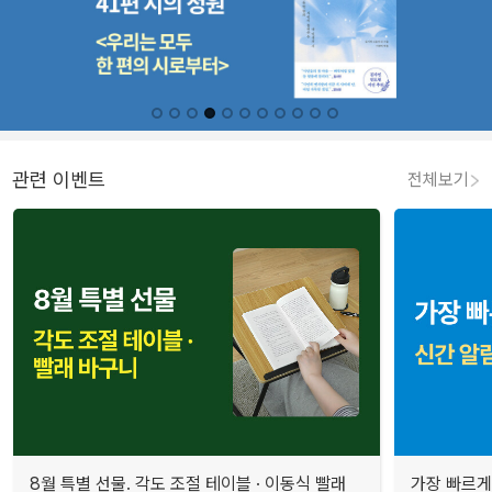
관련 이벤트
전체보기
8월 특별 선물. 각도 조절 테이블 · 이동식 빨래
가장 빠르게