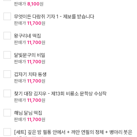
판매가
8,100
원
무엇이든 다람쥐 기자 1 - 제보를 받습니다
판매가
11,700
원
왕구리네 떡집
판매가
11,700
원
달빛문구의 비밀
판매가
11,700
원
갑자기 치타 동생
판매가
11,700
원
찾기 대장 김지우 - 제13회 비룡소 문학상 수상작
판매가
11,700
원
해님 달님 떡집
판매가
11,700
원
[세트] 깊은 밤 필통 안에서 + 까만 연필의 정체 + 병아리 붓은