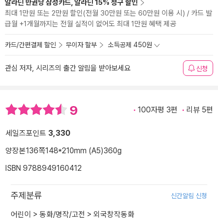
알라딘 만권당 삼성카드, 알라딘 15% 청구 할인
최대 1만원 또는 2만원 할인(전월 30만원 또는 60만원 이용 시) / 카드 발
급월 +1개월까지는 전월 실적이 없어도 최대 1만원 혜택 제공
카드/간편결제 할인
무이자 할부
소득공제 450원
관심 저자, 시리즈의 출간 알림을 받아보세요
신청
9
100자평 3편
리뷰 5편
세일즈포인트
3,330
양장본
136쪽
148*210mm (A5)
360g
ISBN 9788949160412
주제분류
신간알림 신청
어린이
>
동화/명작/고전
>
외국창작동화