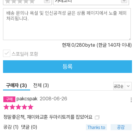
카테고리
현재
0
/280byte (한글 140자 이내)
스포일러 포함
등록
구매자 (3)
전체 (3)
pakcspak
2008-06-26
메뉴
정말좋은책, 재미와교훈 두마리토끼를 잡았어요
공감 (
1
)
댓글 (0)