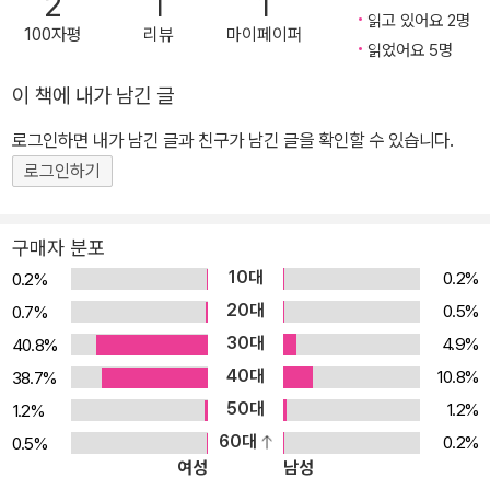
2
1
1
에 들어와 처음으로 짝꿍을 바꾸게 된다. 선생님이 정해 준 짝꿍 말고
읽고 있어요 2명
100자평
리뷰
마이페이퍼
통 속에 든 쪽지를 뽑아서 새로운 아이와 짝꿍이 되는 것이다. 기찬이
읽었어요 5명
는 이번에도 샘이랑 같이 앉고 싶지만 통 속에서 뽑은 종이쪽지에는
이 책에 내가 남긴 글
‘팥쥐’라고 적혀 있다. ‘콩쥐’라고 적힌 종이를 뽑은 주연이가 바로 짝
꿍이 된 것. 주연이는 남자아이들도 꼼짝 못하는 무서운 아이. 소심한
로그인하면 내가 남긴 글과 친구가 남긴 글을 확인할 수 있습니다.
기찬이는 샘이랑 짝꿍이 못 된 게 눈물이 핑 돌 정도로 마음에 들지 않
로그인하기
는다. 미술 시간, 자기 짝꿍 얼굴을 그리라는 선생님의 말씀에 새 짝꿍
주연이 대신, 헌 짝꿍 샘이 얼굴을 그리다 주연이에게 들켜 버린다. 화
구매자 분포
난 주연이는 이제 자기 책상으로 물건이 조금만 넘어와도 다 가져가
10대
0.2%
0.2%
버린다. 헌 짝꿍 샘이와 새 짝꿍 주연이 사이에서 갈팡질팡. 기찬이는
20대
0.5%
0.7%
짝꿍이 바뀌기 전으로 돌아가고만 싶다. 초등학교 1학년은 아이들이
30대
4.9%
40.8%
태어나서 처음으로 본격적인 공동생활을 시작하는 시기다. 저마다 집
40대
에서 또는 어린이집, 유치원에서 자기 위주로 생활하던 아이들이 부
10.8%
38.7%
모의 품을 떠나 엄격한 규율과 규칙을 배워 나가야 하는 곳인 학교는
50대
1.2%
1.2%
아이들에게는 큰 스트레스를 줄 수 있다. 새로운 친구를 사귀는 일은
60대
0.2%
0.5%
여성
남성
학교생활에서 가장 힘든 부분일 것이다. 짝꿍은 같은 공간을 공유하