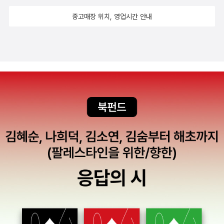
을 하게 만든 책들이다,요즘은 류가 조금씩 자라면서 그림책보다는
중고매장 위치, 영업시간 안내
이제는 초등도서를 구입하게 되고그림책은 주로 도서관에 가서 빌려
읽거나 읽고 오곤했는데 이책들은 소장하고 싶어진다,그리고,,너무너
무 재미난 그림책나도 모르게 손이 왔다갔다 했던 그림책 세밀화처럼
그린 그림이 너무 좋다내가 좋아하는 그림스타일이라서 그런지 더 갖
고 싶다그래서 눈독을 들여놓았다개구리 친구들의 음악회에 초대받
은 친구들은 누구누구,,모두 궁금하다면 책장을 펼쳐라,,이책도,,과학
책 류가 너무너무 좋아할 그림책들이다요즘 한창 과학그것도 이렇게
자연책에 푹 빠진 딸을 위해서 찜을 해두었다너무너무 재미난 그림이
열심히 마일리지를 모아서 질러보고싶은책,,ㅎㅎ류가 보면 엄마 갖고
싶어할 만한 그림책이다,,그리고 찜한 책들은,,너무너무 마음에 드는
그림책이책은 보자 마자 구입하고 싶은 생각이 굴뚝같았지만 참았다
조금 기다렸다 질러야지,,짝궁이야기요즘 한달에 한번씩 짝궁을 바꾸
고 있는데힘들때가 있긴 한 모양이다,찜,,모두 모두 한결같이 너무너
무 괜찮은 책들이다아 ,,언제쯤 이책을 다 사줄수 있을까나 싶다,,종종
한두권씩 질러주어야지,,,,,아자아자 화이팅,,