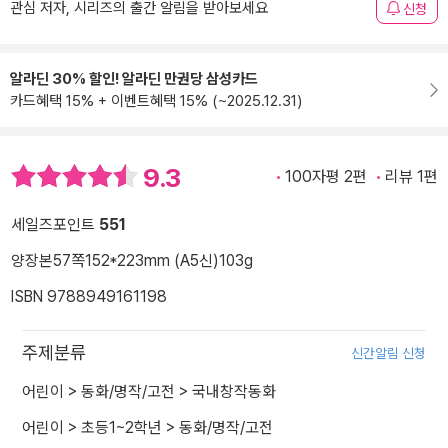
관심 저자, 시리즈의 출간 알림을 받아보세요
신청
알라딘 30% 할인! 알라딘 만권당 삼성카드
카드혜택 15% + 이벤트혜택 15% (~2025.12.31)
9.3
100자평 2편
리뷰 1편
세일즈포인트
551
양장본
57쪽
152*223mm (A5신)
103g
ISBN 9788949161198
주제분류
신간알림 신청
어린이
>
동화/명작/고전
>
국내창작동화
어린이
>
초등1~2학년
>
동화/명작/고전