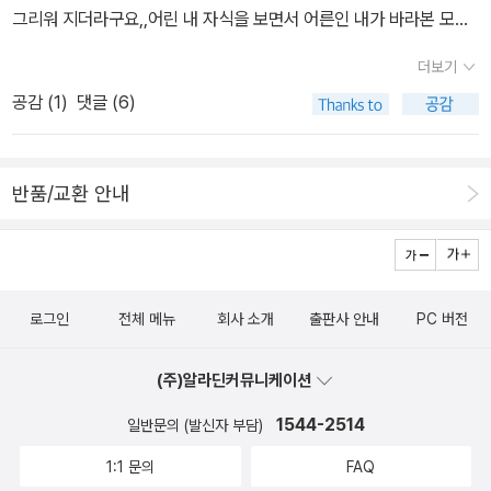
그리워 지더라구요,,어린 내 자식을 보면서 어른인 내가 바라본 모
습,,,,참 한결같다는것은 어렵지요,,이책 제목은 앤디의 까만 물감이다
더보기
앤디가 그림을 그리기를 맞추었는데 그만 실수로 까만 물감이 그림위
공감 (
1
)
댓글 (6)
에 떨어져 버렸다그런데 물감이 조금씩 ,,흘러서 흘러서,,앤디의 그림
을 모두다 까맣게 까맣게,그냥 그자리에 그렇게 있었는데그림은 점점
변해가고있다,,,엄마 ,,아가가 묻는다면아니 우리딸도 종종 묻는다나
반품/교환 안내
는 이야기 한다 네가 이세상에 태어나기 전부터 엄마 아빠는 너를 사
랑햇단다,그리고 종종 육아일기를 보여주면서 엄마가 너를 얼마나 사
랑햇었는지 너를 위해서 어떤 준비를 했는지를 이야기하곤 한다그림
책속에 친구도 그렇다네가 엄마 뱃속에 있을때부터 주위에서 엄마 아
로그인
전체 메뉴
회사 소개
출판사 안내
PC 버전
빠는 어떻게 너를 기다리며 사랑을 표현했는지를 이야기하고 있다,,
마음이 따스하고 사랑이 가득 넘치는 그림책,비둘기에게 아니,우리
(주)알라딘커뮤니케이션
친구들에게 해주고싶은말,,정말 간단한 그림과 만화같은 느낌의 그림
책웃음이 하나가득 담긴 그림책. 그저 하하 호호 웃으면서 그안에 있
1544-2514
일반문의 (발신자 부담)
는 깊은뜻을 아이들이 쉽고 재미나게 깨우치는 그림책,,오늘 서점에
1:1 문의
FAQ
갔다가 아주 많은 책을 보고 왔다나도 모르게 아! 갖고 싶다라는 생각