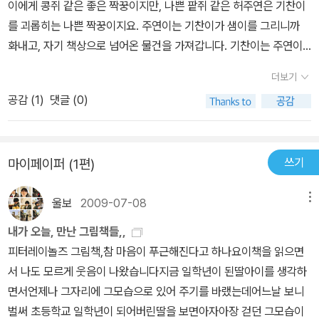
이에게 콩쥐 같은 좋은 짝꿍이지만, 나쁜 팥쥐 같은 허주연은 기찬이
를 괴롭히는 나쁜 짝꿍이지요. 주연이는 기찬이가 샘이를 그리니까
화내고, 자기 책상으로 넘어온 물건을 가져갑니다. 기찬이는 주연이
의 책을 자신의 사물함에 감춥니다. 나중에 이 사실을 알게 된 주연이
더보기
와 기찬이는 서로 사과하고, 샘이와 함께 치킨과 떡볶이를 맛있게 나
공감 (
1
)
댓글 (0)
눠 먹습니다. 이 책을 읽고, 셋이 친해져 기찬이의 집에서 치킨과 떡볶
이도 먹는 장면이 인상적이였고, 다음부터는 내 짝꿍에게 좋은 짝꿍
이 되어줘야 겠다고 생각했습니다.
쓰기
마이페이퍼 (1편)
울보
2009-07-08
메뉴
내가 오늘, 만난 그림책들,,
피터레이놀즈 그림책,참 마음이 푸근해진다고 하나요이책을 읽으면
서 나도 모르게 웃음이 나왔습니다지금 일학년이 된딸아이를 생각하
면서언제나 그자리에 그모습으로 있어 주기를 바랬는데어느날 보니
벌써 초등학교 일학년이 되어버린딸을 보면아자아장 걷던 그모습이