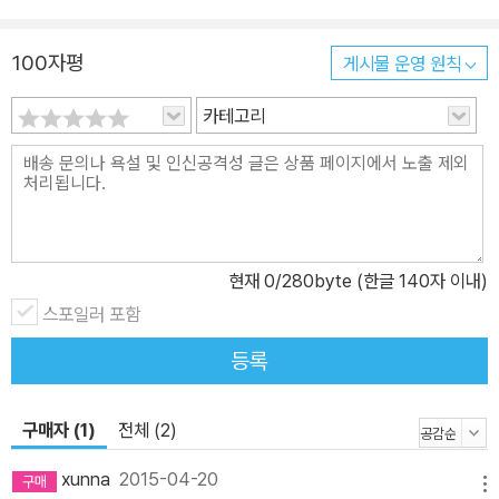
는 친구이기 때문에 그 어떤 아이들보다도 특별한 관계다. 짝꿍에 따
라 학교생활이 즐거워질 수도 있고, 싫을 수도 있다. 동화 속 기찬이도
100자평
게시물 운영 원칙
마찬가지다. 새 짝꿍인 주연이가 어떤 아이인지 알기도 전에 먼저 선
입견부터 가진 채 예전 짝꿍 샘이만 생각한다. 주연이는 기찬이와 친
카테고리
하게 지내고 싶지만 오히려 더 심술궂게 대한다. 그러자 기찬이는 급
기야 자기를 자꾸 괴롭히는 주연이를 골탕 먹이기 위해 주연이의 책
을 숨겨 버리며 ‘복수’를 감행한다. 다른 사람의 속마음을 겉으로 나타
난 행동만으로 다 알 수 없는 법이다. 친구 사귀기는 더욱 그렇다. 초
등학교 1학년 아이들에게 가장 큰 고민, 어떻게 친구를 만들까라는 문
현재
0
/280byte (한글 140자 이내)
제에 대해 이 동화는 바로 상대방의 겉모습과 겉행동만으로 판단하지
스포일러 포함
말라는 쉽지만 어려운 원리를 잘 보여 주고 있다.
등록
구매자 (1)
전체 (2)
xunna
2015-04-20
메뉴