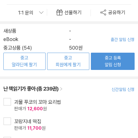
선물하기
공유하기
새상품
-
eBook
-
출간 알림 신청
중고상품 (54)
500원
중고
중고
중고 등록
알라딘에 팔기
회원에게 팔기
알림 신청
난 책읽기가 좋아 (총 239권)
신간알림 신청
괴물 푸코의 꼬마 요리법
판매가
12,600
원
꼬랑지네 떡집
판매가
11,700
원