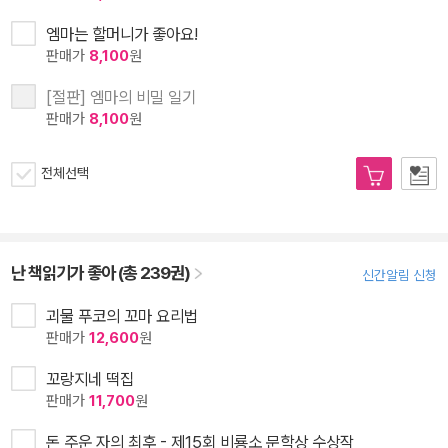
엠마는 할머니가 좋아요!
판매가
8,100
원
[절판] 엠마의 비밀 일기
판매가
8,100
원
전체선택
난 책읽기가 좋아 (총 239권)
신간알림 신청
괴물 푸코의 꼬마 요리법
판매가
12,600
원
꼬랑지네 떡집
판매가
11,700
원
돈 주운 자의 최후 - 제15회 비룡소 문학상 수상작