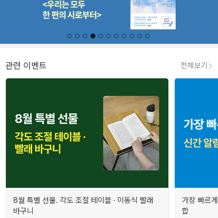
관련 이벤트
전체보기
8월 특별 선물. 각도 조절 테이블 · 이동식 빨래
가장 빠르게
바구니
합