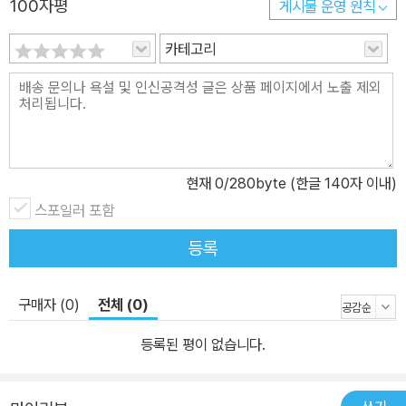
100자평
게시물 운영 원칙
이다. 각 권에서는 부모 혹은 할머니 곁에 있는 엠마의 모습, 또한 학
교와 친구들과의 관계 속에 있는 엠마의 모습을 바라본다. 그리고 그
카테고리
상황과 관계 속에서 엠마의 마음과 생각을 잘 풀어냈다. 엠마는 즐거
운 일은 마음껏 즐기고, 어려움에 당면한 순간에도 자신만의 재치 있
는 방법으로 문제를 해결해 간다. 이렇게 엠마의 단순한 일상은 유쾌
한 삶의 기운으로 가득 차 있다. 아이들은 엠마를 통해서 생활 속에서
흔히 부딪히고 느끼게 되는 감정들을 공감할 수 있다. 또한 엠마가 자
현재
0
/280byte (한글 140자 이내)
신의 어려움마저도 재치 있게 해결해 가는 과정은 아이들에게 어려움
스포일러 포함
을 겪을 때 긍정적인 마음을 가지고 접근할 수 있도록 유도한다. 동화
등록
를 읽어 주는 어른들 또한 아이들의 내면 심리를 엿볼 수 있고, 아이들
의 눈높이에서 그 마음을 존중할 수 있게 해 주는 작품이다. ▣ 색연
필과 수채 물감이 어우러진 생기발랄한 그림 동글동글한 얼굴과 똘망
구매자 (0)
전체 (0)
한 눈을 가진 엠마가 한눈에 확 들어온다. 귀엽고 사랑스런 느낌은 그
등록된 평이 없습니다.
림의 전체적인 분위기에서 물씬 풍긴다. 큼지막한 인물 그림과 아기
자기한 일상 속 사물들 역시 아이들의 시선에 잘 맞추어져 있다. 색연
필의 얇은 펜 선을 살리고 굵직한 덧칠에 수채 물감을 더해서 그림들