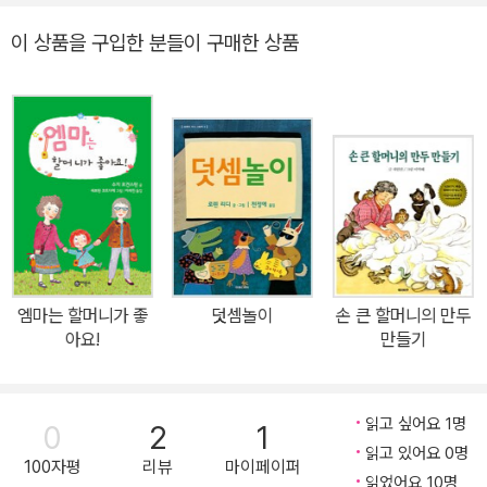
독서 레벨을 단계별로 나누어 책읽기의 즐거움을 전해 주고자하는 취
이 상품을 구입한 분들이 구매한 상품
지에서 1994년부터 출간되어 온 단행본이다. 칼데콧 상에서 뉴베리
상까지 전 세계 명작으로 만나는 독서 길잡이로 10년 이상 동안 독자
들의 사랑을 꾸준히 받아왔다. 모리스 센닥, 아놀드 로벨, 윌리엄 스타
이그, 간자와 도시코 등 전 세계 거장들의 대표작들로 시적인 문장과
수준 높은 그림으로 구성되었다. 비룡소에서는 <난 책읽기가 좋아>
시리즈의 100권 출간 기념 행사로 독자들을 위한 <저자 강연회>와
다양한 <독후 활동 이벤트>, 그리고 <구매 이벤트> 등을 준비했으
며, 비룡소 홈페이지(www.bir.co.kr)를 통해 자세한 정보를 얻을 수
있다. 이와 더불어<엠마>시리즈 의 작가인 수지 모건스턴이 주한 프
엠마는 할머니가 좋
덧셈놀이
손 큰 할머니의 만두
랑스 대사관을 주관으로 10월 15일 방한한다. 프랑스 출신의 세계적
아요!
만들기
인 동화 작가 수지 모건스턴은 톰텐 상, 크로너스 상, 배첼더 상 수상
작가이며, 어린이에서 청소년에 이르기까지 국내에서도 많은 사랑을
받고 있다. 그녀의 방한에 맞추어 10월 18일 14시 국립 어린이 청소
읽고 싶어요 1명
0
2
1
년 도서관에서 <교사 대상 강연회>와 같은 날 17시 교보문고 광화문
읽고 있어요 0명
100자평
리뷰
마이페이퍼
점에서 <저자 사인회>, 10월 19일 13시 강남 대치 도서관에서 <어
읽었어요 10명