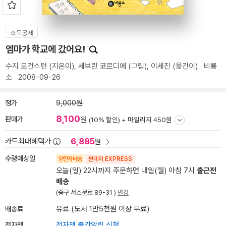
소득공제
엠마가 학교에 갔어요!
수지 모건스턴
(지은이),
세브린 코르디에
(그림),
이세진
(옮긴이)
비룡
소
2008-09-26
정가
9,000원
8,100
판매가
원
(10% 할인) +
마일리지 450원
6,885
카드최대혜택가
원
수령예상일
양탄자배송
썬데이 EXPRESS
오늘(일) 22시까지 주문하면 내일(월) 아침 7시
출근전
배송
(중구 서소문로 89-31 )
변경
배송료
유료 (도서 1만5천원 이상 무료)
전자책
전자책 출간알림 신청