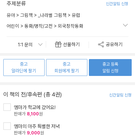
주제분류
신간알림 신청
유아
>
그림책
>
_나라별 그림책
>
유럽
어린이
>
동화/명작/고전
>
외국창작동화
선물하기
공유하기
중고
중고
중고 등록
알라딘에 팔기
회원에게 팔기
알림 신청
이 책의 전/후속편 (총 4권)
신간알림 신청
엠마가 학교에 갔어요!
판매가
8,100
원
엠마의 아주 특별한 저녁
판매가
9,000
원