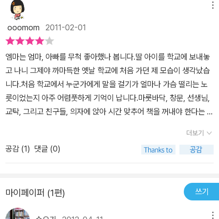
메뉴
ooomom
2011-02-01
엠마는 엄마, 아빠를 무척 좋아했나 봅니다.딸 아이를 학교에 보내놓
고 나니 그제야 까마득한 옛날 학교에 처음 가던 제 모습이 생각났습
니다.처음 학교에서 누군가에게 말을 걸기가 얼마나 가슴 떨리는 노
릇이었는지 아주 어렴풋하게 기억이 납니다.마룻바닥, 창문, 선생님,
교탁, 그리고 친구들, 의자에 앉아 시간 맞추어 책을 꺼내야 한다는 생
각에 혼자 주먹을 꼭 쥐던 그 때 그 시절이....엄마, 아빠의 사랑을 듬
더보기
뿍 받은 아이들이 낯선 환경에서 문제 해결도 쉽네요.엄마, 아빠라고
공감 (
1
)
댓글 (0)
쓴 쪽지한장만으로도 든든해지니.내가 잊고 있었던 그 어린 시절을
조금씩이라도 기억해낸다면 받아쓰기 한문제 틀렸다고 야단치기 전
에 그저 마냥 대견하다고 칭찬해 줄 수 있을 것 같습니다. 그 어려운
쓰기
마이페이퍼 (1편)
걸 한문제 밖에 안 틀렸다니.엠마의 학교 생활 덕분에 딸 아이의 핛교
생활에 대해 생각해 보고 덩달아 30년도 더 된 나의 첫 학교 생활에
메뉴