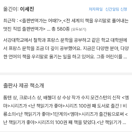
되었다.
옮긴이:
이세진
저자파일
신간알림 신청
최근작 :
<출판번역가는 어때?>
,
<전 세계의 책을 우리말로 풀어내는
멋진 직업 출판번역가>
… 총 580종
(모두보기)
서강대학교에서 철학과 프랑스 문학을 공부하고 같은 학교 대학원에
서 프랑스 문학을 조금 더 깊이 공부했어요. 지금은 다양한 분야, 다양
한 언어의 책을 우리말로 옮기는 일을 하고 있어요. 그중 어린이를 위
한 책으로는 《거대한 책》, 《제자리를 찾습니다》, 《나, 꽃으로 태어났
어》, 《체리나무 아래 오두막》, <돌아온 꼬마 니콜라> 시리즈 등이 있
어요.
출판사 제공 책소개
톰텐 상, 크로너스 상, 배첼더 상 수상 작가 수지 모건스턴의 신작 <엠
마>시리즈가 <난 책읽기가 좋아>시리즈 100권 째 도서로 출간 ! 비
룡소의<난 책읽기가 좋아>1단계의<엠마>시리즈가 출간됨으로써 <
난 책읽기가 좋아>시리즈의 100권 째 책을 맞았다.<난 책읽기가 좋
아>시리즈는 글을 막 깨친 아이들부터 논술을 시작하는 아이들까지