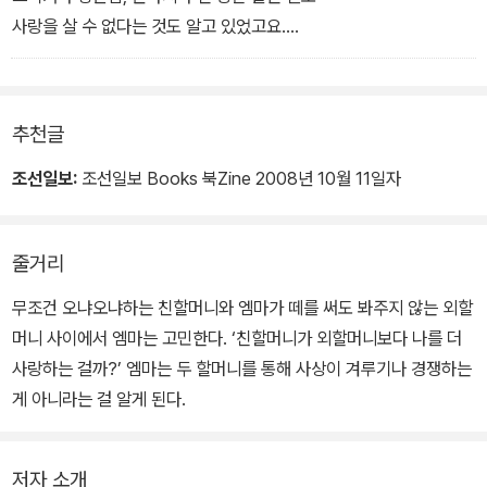
특별한 저녁을 함께 보내며 우정을 키워 나가는 모습을,<엠마는 할머
사랑을 살 수 없다는 것도 알고 있었고요.
니가 좋아요!>에서는 엠마가 두 할머니를 통해 사랑은 겨루기나 경쟁
을 하는 게 아니라는 걸 알아 가는 과정을 보여 준다.
- <엠마는 할머니가 좋아요!> 中
추천글
조선일보:
조선일보 Books 북Zine 2008년 10월 11일자
줄거리
무조건 오냐오냐하는 친할머니와 엠마가 떼를 써도 봐주지 않는 외할
머니 사이에서 엠마는 고민한다. ‘친할머니가 외할머니보다 나를 더
사랑하는 걸까?’ 엠마는 두 할머니를 통해 사상이 겨루기나 경쟁하는
게 아니라는 걸 알게 된다.
저자 소개