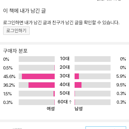
린이와 부모님 대상 강연회>와 같은 날 16:00 영풍문고 강남점에서
이 책에 내가 남긴 글
<저자 사인회>가 예정되어 있다. 작고 사랑스런 소녀 엠마를 통해 아
로그인하면 내가 남긴 글과 친구가 남긴 글을 확인할 수 있습니다.
이의 심리를 재치 있게 풀어낸 재미난 생활 동화 <엠마>시리즈는 수
지 모건스턴의 손녀 이야기로 더욱 사실감이 묻어나는 생활 동화이
로그인하기
다. 수지 모건스턴 특유의 아이들의 눈높이에 맞춘 구성과 글의 재치
가 돋보인다.<엠마의 비밀 일기>에서는 엠마가 자신의 일상을 일기
구매자 분포
장에 남기고 기억해 가는 과정을 통해 하루하루의 소중함을 알게 되
10대
0%
0%
는 모습을,<엠마가 학교에 갔어요!>에서는 새로운 환경을 두려워하
20대
0%
0.5%
는 엠마가 학교생활에 적응해 가는 과정을 그리고 있다. 또한<엠마의
30대
5.9%
45.6%
아주 특별한 저녁>에서는 엠마와 단짝 친구 앙토냉이 특별한 저녁을
40대
9.5%
36.2%
함께 보내며 우정을 키워 나가는 모습을,<엠마는 할머니가 좋아요!>
50대
0.3%
1.5%
에서는 엠마가 두 할머니를 통해 사랑은 겨루기나 경쟁을 하는 게 아
60대
0.3%
0.3%
니라는 걸 알아 가는 과정을 보여 준다. 이처럼 가족이나 학교와 같이
여성
남성
아이들과 친숙한 환경을 배경으로 엉뚱하고 기발한 재치가 넘치는 이
야기를 재미있게 풀어 나갔다. ▣ 밝고 유연한 사고를 길러 주는 이야
기 작고 사랑스런 소녀 엠마는 밝고 씩씩하며 유연한 성격을 가진 아