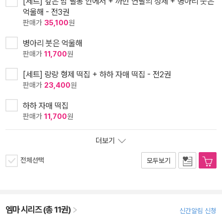
[세트] 깊은 밤 필통 안에서 + 까만 연필의 정체 + 병아리 붓은
억울해 - 전3권
판매가
35,100
원
병아리 붓은 억울해
판매가
11,700
원
[세트] 랑랑 형제 떡집 + 하하 자매 떡집 - 전2권
판매가
23,400
원
하하 자매 떡집
판매가
11,700
원
더보기
전체선택
모두보기
엠마 시리즈 (총 11권)
신간알림 신청