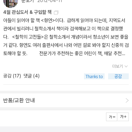
순오기
2012-04-11
대한 기억을 떠 올릴 수 있었습니다.
4월 관심도서 & 구입할 책
아들이 읽어야 할 책 <향연>이다. 급하게 읽어야 되는데, 지역도서
관에서 빌리려니 철학소개서 책이라 검색해보고 이 책으로 결정했
다. <철학의 고전들>은 철학소개서 개념이라서 청소년이 보면 좋을
거 같다. 향연도 여러 출판사에서 나와 어떤 걸로 봐야 할지 신중히 검
토해야 할 듯. 전문가가 추천하는 좋은 어린이 책, 매달 추천중
에서도 몇 권은 꼭 사게 된다.이 달에는 숲해설 공부를 하고 있으니 <
더보기
신기한 동물에게 배우는 생태계>는 꼭 살 것 같고,학교 아이들을 위
공감 (
17
)
댓글 (4)
해서는 <똑똑한 어린이 어휘교과서>와 <욕쟁이 찬두>나<우리집엔
형만 있고 나는 없다> <먼클 트록> <내 동생은 렌탈 로봇> 중에서 2
~3권 쯤... 3월부터, 초등 방과후학교에 다시 출강하니까 어린
반품/교환 안내
이 신간도서에 관심을 더 많이 갖게 된다.최근 아이들과 <캡슐 마녀
의 수리수리약국>을 재밌게 읽었는데, 비룡소 신간도서 안내 메일을
받고 관심이 확 쏠린다. 왜냐면 내가 수업하는 1~2반 교실에 우리 책
을 꽂아두는데, 3~4월은 '학교, 선생님, 친구, 책, 도서관' 등과 관련