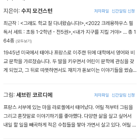
지은이:
수지 모건스턴
저자파일
신간알림 신청
최근작 :
<그래도 학교 잘 다녀왔습니다!>
,
<2022 크레용하우스 필
독서 세트 : 초등 1-2학년 - 전5권>
,
<내가 지구를 지킬 거야>
… 총 1
64종
(모두보기)
1945년 미국에서 태어나 프랑스로 이주한 뒤에 대학에서 영어와 비
교 문학을 가르쳤습니다. 두 딸을 키우면서 어린이 문학에 관심을 갖
게 되었고, 그 뒤로 따뜻하면서도 재치가 돋보이는 이야기들을 썼습
니다. 토템 상, 크로너스 상, 베르나르 베르셀 상, 밀드레드 L. 배첼더
아너 상을 비롯해 수많은 상을 받았고, 2005년에는 프랑스 문화예술
그림:
세브린 코르디에
저자파일
신간알림 신청
공로훈장을 받았습니다. 그동안 『조커, 학교 가기 싫을 때 쓰는 카드』
『엉뚱이 소피의 못 말리는 패션』 『내 생애 최고의 캠핑』 『심심해 대마
프랑스 서부에 있는 마을 라로셸에서 태어났다. 어릴 적부터 그림을
왕』 『0에서 10까지 사랑의 편지』 등 많은 어린이책에 글을 썼습니다.
그리고 혼잣말로 이야기하기를 좋아했다. 다양한 삶을 살고 싶어서
내일 할 일을 빼곡하게 적은 수첩들을 쌓아 가면서 살고 있다. 어릴 때
부터 좋아하던 수지 모건스턴을 만나 그림책 작업을 처음 시작하게