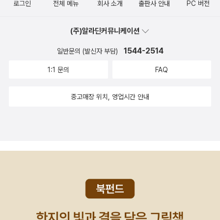
로그인
전체 메뉴
회사 소개
출판사 안내
PC 버전
된 책을 몽땅 꽂았다. 이 책도 캡슐마녀와 더불어 아이들이 좋아 할 거
라는 확신이 들었다.^^ 호기심 많고 장난기 넘치는 남자아이의 시선
(주)알라딘커뮤니케이션
으로 학교생활을 실감 나게 그려낸 「빅 네이트」 시리즈 1권 『교실은
내가 접수한다!』이 시리즈는 만화가이자 작가인 링컨 퍼스가 쓴 동화
1544-2514
일반문의 (발신자 부담)
로 “내 아이의 생활을 엿보는 기분”, “책읽기 싫어하는 아이에게 책
1:1 문의
FAQ
을 재미있게 끝까지 읽을 수 있는 성취감을 준 책” 이라는 리뷰를 받
으며 미국에서 39주간 뉴욕타임스 베스트셀러에 오른 바 있습니다.
중고매장 위치, 영업시간 안내
그리고, 내가 좋아하는 수지 모건스턴 '엠마' 시리즈에 눈이 반짝!@@
무한 신뢰하는 '사계절출판사'에서 나온 수지 모건스턴도
보이고, 보물창고, 크레용 하우스, 바람의 아이들, 문학동네어린이, 시
공주니어, 웅진~~ 등등, 수지 모건스턴 책을 내려고 출판사 간 경쟁
이 치열한가? ^^내가 읽은 건 몇 권 안되는데, 국내에 출판된 책은 무
지 많네~~~~ 어쨋든, 내가 소장한 수지 모건스턴 책
은 요거 뿐인데.... <== 요 2권은 있는 줄 알았는데 없네, 내가 착
각했나? ㅜㅜ수지 모건스턴 전작주의자가 되려면 읽어야 할 책이 무
궁무진... ^^중학생들이 읽기 좋은 수지 모건스턴도 출강하는 중학교