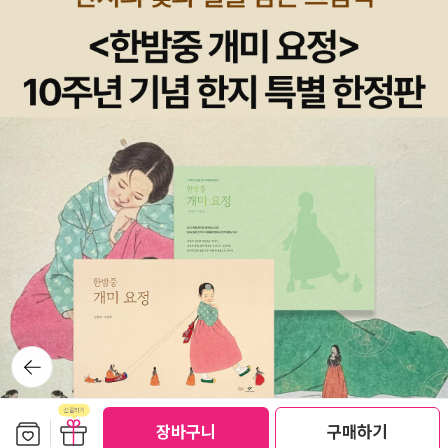
아이들을 위해 몇 권 찜! 토요일에 중학교는 2차시 수업하는데, 다 함
께 시작하고 끝나서 좋다.토론에 참여하거나 발표를 잘 안해서 먼저
발표하면 빌리고 싶은 책을 선택하게 했더니'저요, 저요!' 손을 번쩍
드는 귀여운 중학생! ㅋㅋ
뒤로가
기
보관함담기
선물하기
장바구니
구매하기