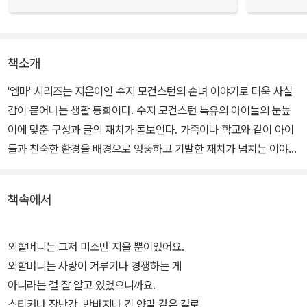
책소개
'엠마' 시리즈는 지은이인 수지 모건스턴의 손녀 이야기로 더욱 사실
감이 묻어나는 생활 동화이다. 수지 모건스턴 특유의 아이들의 눈높
이에 맞춘 구성과 글의 재치가 돋보인다. 가족이나 학교와 같이 아이
들과 친숙한 환경을 배경으로 엉뚱하고 기발한 재치가 넘치는 이야기
를 재미있게 풀어 나갔다.
책속에서
<엠마의 비밀 일기>에서는 엠마가 자신의 일상을 일기장에 남기고
기억해 가는 과정을 통해 하루하루의 소중함을 알게 되는 모습을,<엠
마가 학교에 갔어요!>에서는 새로운 환경을 두려워하는 엠마가 학교
외할머니는 그저 미소만 지을 뿐이었어요.
생활에 적응해 가는 과정을 그리고 있다.
외할머니는 사랑이 겨루기나 경쟁하는 게
아니라는 걸 잘 알고 있었으니까요.
또한<엠마의 아주 특별한 저녁>에서는 엠마와 단짝 친구 앙토냉이
스티커나 장난감, 반바지나 긴 양말 같은 걸로