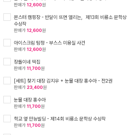
판매가
12,600
원
몬스터 캠핑장 - 반달이 뜨면 열리는，제13회 비룡소 문학상
수상작
판매가
12,600
원
아이스크림 탐정 - 부스스 미용실 사건
판매가
12,600
원
장돌이네 떡집
판매가
11,700
원
[세트] 찾기 대장 김지우 + 눈물 대장 홍수아 - 전2권
판매가
23,400
원
눈물 대장 홍수아
판매가
11,700
원
학교 옆 만능빌딩 - 제14회 비룡소 문학상 수상작
판매가
11,700
원