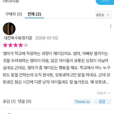
쓰기
마이리뷰
은 알록달록하고 선명하다. 다양한 색감이 발랄한 느낌을 한층 더 부
각시키며 글을 읽는 재미를 더해 준다.
구매자 (0)
전체 (2)
메뉴
대전복수동정지윤
2009-01-02
엠마가 학교에 적응하는 과정이 재미있어요. 엄마, 아빠랑 떨어지는
것을 두려워하는 엠마의 마음, 많은 아이들의 공통된 심정이 아닐까
싶네요.근데요, 엠마가 좀 재미있는 행동을 해요. 학교에서 어느 누구
랑도 말을 안하는데 오직 한사람, 앙토냉하고만 말을 하네요. 근데 앙
토냉은 점심 시간에 다른 남자 아이들과도 잘 놀거든요. 왜 앙토냉을
마음에 들어 했는지 그 까닭을 모르겠네요. ^^엄마, 아빠라고 쓴 쪽지
더보기
만으로도 안심을 하는 아이들의 작고 소중한 감정들, 무시하면 안 될
공감 (
1
)
댓글 (0)
것 같아요. 이제 3월이 되면 아이들이 입학을 하게 되는데 그 전에 읽
어보라고 하면 좋겠네요.