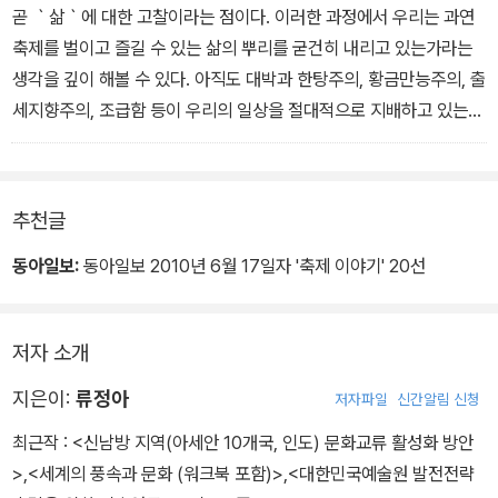
곧 ｀삶｀에 대한 고찰이라는 점이다. 이러한 과정에서 우리는 과연
(축제의 의미, 4쪽)
축제를 벌이고 즐길 수 있는 삶의 뿌리를 굳건히 내리고 있는가라는
생각을 깊이 해볼 수 있다. 아직도 대박과 한탕주의, 황금만능주의, 출
세지향주의, 조급함 등이 우리의 일상을 절대적으로 지배하고 있는
것이 사실이라면 우리에게 축제가 안정된 자리를 잡을 수 있을까 하
는 점을 의심하지 않을 수 없기 때문이다. 결국 축제에 대한 고찰은 놀
고 즐기는 그 자체에 대한 고찰이라기보다는 바로 내가 살고 있는 삶,
추천글
그것의 본질에 대한 고찰이어야 한다는 점을 잊어서는 안될 것이다.
동아일보:
동아일보 2010년 6월 17일자 '축제 이야기' 20선
저자 소개
(한국 축제의 문제점과 해결방안, 88쪽)​
지은이:
류정아
저자파일
신간알림 신청
최근작 :
<신남방 지역(아세안 10개국, 인도) 문화교류 활성화 방안
>
,
<세계의 풍속과 문화 (워크북 포함)>
,
<대한민국예술원 발전전략