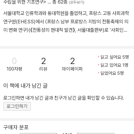
수립을 위한 기초연구>
… 총 62종
(모두보기)
서울대학교 인류학과와 동대학원을 졸업하고, 프랑스 고등 사회과학
연구원(EHESS)에서 〈프랑스 남부 프로방스 지방의 전통축제의 의
미 변화 연구〉(《전통성의 현대적 발견》, 서울대출판부)로 ‘사회인류
학 및 프랑스 민족학’ 박사 학위를 취득했다. 역서로 《축제와 문명》,
《인류학과 민족학 사전 1~6권》이 있고, 공저로 《유럽의 축제문화》,
《축제문화의 제 현상》, 《축제로 이어지는 한국과 유럽》, 《축제와 문
읽고 싶어요 5명
0
2
2
화적 본질》, 《시각이미지의 힘》, 《한국의 지역문화》, 《인류에게 박물
읽고 있어요 1명
100자평
리뷰
마이페이퍼
관이 왜 필요했을까》 등이 있고, 저서로, 《축제인류학》, 《마르셀모스,
읽었어요 5명
증여론》, 《축제와 융합콘텐츠 전략》, 《축제이론》, 《한국축제와 지역
이 책에 내가 남긴 글
문화콘텐츠》, 《축제의 원칙》, 《기술환경 변화에 따른 문화예술 콘텐
츠 구성 적응 전략》 등이 있다. 현재 한국문화관광연구원 초빙석좌연
로그인하면 내가 남긴 글과 친구가 남긴 글을 확인할 수 있습니다.
구위원, 국가유산진흥원 이사 등으로 활동하고 있다. 정책연구로는
로그인하기
문화예술정책과 관광정책의 융복합 연구, 지역문화 활성화 정책, 다
문화 및 문화다양성 정책, 양성평등 문화정책, 도시경쟁력, 박물관 및
구매자 분포
미술관 건립 비전 연구 등과 관련한 연구를 수행하였으며. 최근에는