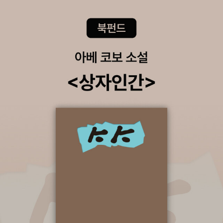
면 우리에게 축제가 안정된 자리를 잡을 수 있을까 하는 점을 의심하
어떤 역사적, 정치적 상황이 이런 축제를 만들었을까, 도시마다 왜 축
지 않을 수 없기 때문이다. 결국 축제에 대한 고찰은 놀고 즐기는 그
제는 다를까, 축제가 펼쳐지는 공간은 어떤 곳인가…. 축제를 경험할
자체에 대한 고찰이라기보다는 바로 내가 살고 있는 삶, 그것의 본질
수록 이런 의문들이 자연스럽게 꼬리를 물었다.-공부를 마치고 한국
에 대한 고찰이어야 한다는 점을 잊어서는 안될 것이다. ​(한국 축제의
에 돌아온 99년은 지방자치단체들이 저마다 축제아닌 축제를 열어
문제점과 해결방안, 88쪽)​
‘축제 망국론’까지 터져나오던 시기였다. 그만큼 ‘축제 연구자’가 절실
했다. 김씨는 곧 문화관광정책연구원에서 축제를 평가하고 장기 계획
을 세우는 일에 몰두하게 된다. “축제가 행사로 변질되는 경우가 많아
요. 축제는 자발적이고 즉흥적이고 우연에 기대지만, 행사는 스케줄
이 있어야 하고 시간에 맞춰야 하고 실수가 없어야 하지요.”(*즉 '행
사'는 '축제'의 적이다. 비록 겉보기에는 유사하게 보일지라도.)-그는
축제가 즐거움을 주려면 두가지 방법이 있다고 했다. “축제가 아주 오
랜 세월동안 지속되며 같은 행위가 반복되면 많은 사람들이 쉽게 따
라하고 재미를 느끼지요. 여수진남제에서 시민들이 <뱃노래>를 따라
부르며 희열을 느끼는 것처럼요. 또 하나는 속죄양 또는 희생제물을
만드는 것이지요.” 그는 모든 ‘잘되는’ 축제엔 반드시 ‘죽이는’ 의식이
있다고 했다(*사실, 이 내용 때문에 기사를 옮겨왔다. 축제의 비결은