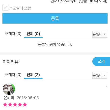
현재
0
/280byte (한글 140자 이내)
스포일러 포함
등록
구매자 (0)
전체 (0)
등록된 평이 없습니다.
쓰기
마이리뷰
구매자 (0)
전체 (2)
메뉴
은비뫼
2015-06-03