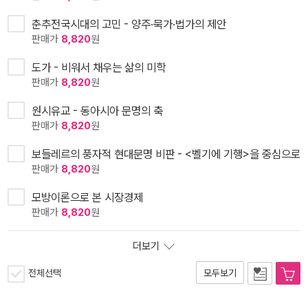
춘추전국시대의 고민 - 양주·묵가·법가의 제안
판매가
8,820
원
도가 - 비워서 채우는 삶의 미학
판매가
8,820
원
원시유교 - 동아시아 문명의 축
판매가
8,820
원
보들레르의 풍자적 현대문명 비판 - <벨기에 기행>을 중심으로
판매가
8,820
원
모방이론으로 본 시장경제
판매가
8,820
원
더보기
전체선택
모두보기