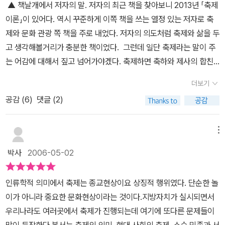
▲ 책날개에서 저자의 말.​ 저자의 최근 책을 찾아보니 2013년 「축제
이론」이 있어다. 역시 꾸준하게 이쪽 책을 쓰는 열정 있는 저자로 축
제와 문화 관광 쪽 책을 주로 내었다. 저자의 의도처럼 축제와 삶을 두
고 생각해볼거리가 충분한 책이었다. ​​ 그런데 일단 축제라는 말이 주
는 어감에 대해서 짚고 넘어가야겠다. 축제하면 축하와 제사의 합친
말로 즐거운 느낌이 우선 앞선다. 그런데 오래전에 축제는 잔치나 축
더보기
전으로 순화하라고 했던 거 같아서 찾아보니 역시 그랬다. 그러나 아
공감 (
6
)
댓글 (2)
직도 대중적으로 축제라는 말이 계속 쓰이고 있으며 저자 역시도 축
제라는 말을 계속 쓴다. 이는 일종의 오류라고 보기는 뭐 하지만 어서
하나로 보편화된 말이 생기면 좋겠다. 입에 벌써 축제가 붙어버렸지
메뉴
만 축전이란 말도 괜찮은 거 같다. 그리고 잔치란 말은 좋기는 해도 어
박사
2006-05-02
쩐지 ​축제를 포함하는 말이 아닌듯한 느낌이 있다. 보다 광범위하게
느껴지는 축제와 소규모로 느껴지는 잔치. 이것은 나만의 느낌이 아
인류학적 의미에서 축제는 종교현상이요 상징적 행위였다. 단순한 놀
닐 것이다. 그런데 또 아이러니한 건 Festival(페스티벌)은 영어 그대
이가 아니라 중요한 문화현상이라는 것이다.지방자치가 실시되면서
로 쓰지 않고 축전, 축제로 순화한다고 적혀있다는 사실이다.(네이버
우리나라도 여러곳에서 축제가 진행되는데 여기에 또다른 문제들이
국어사전에) 이렇게 정해진 바가 없어서야. 아마도 이대로 정착돼 가