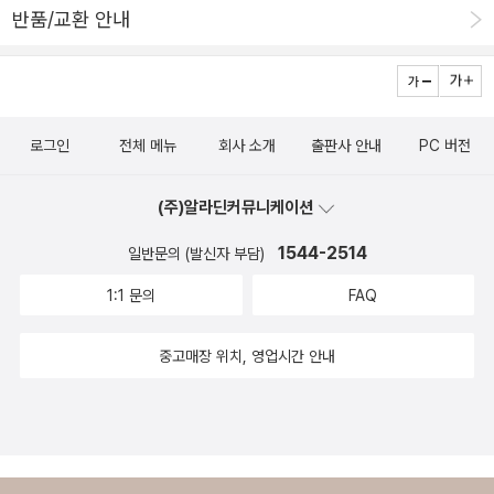
롭게 표현한다는 점. 이상이 될 수도 있고 대리인이나 본심을 숨길 수
반품/교환 안내
이 온거리에 울려퍼진다. 살벌한 소몰이에 자칫 어리숙한 관람객은
도 있으면서 솔직해질 수 있는 매력. 책을 읽으며 즐거웠다. ​​ 갑자기
목이 꺾이고 배가 뚫리는 일도 다반사. 순교자 성 페르민을 기리며 13
왜 마당놀이가 떠오를까. 한바탕 신 나게 놀아보자고~~~ 삶에 대한
~14세기께 시작된 성 페르민 축제는 오늘날에도 죽음의 광란까지 마
고찰 없이는 그 무엇도 정신적으로 뿌리내릴 수 없다는 자명함.그 앞
다않는 ‘붉은 축제’다.-‘축제연구자’ 김규원(39·한국문화관광정책연
에서 삶의 환희를 느낀다는 것. 산다는 건 참으로 재미있구나.축제는
로그인
전체 메뉴
회사 소개
출판사 안내
PC 버전
구원 연구원)씨는 지난 10년 동안 산 페르민 축제를 비롯해 축제 문
인간의 기본적 속성의 흐름을 차단하는 것을 파괴하는 것에서부터 시
화가 발달한 유럽 곳곳을 돌아다녔다. 고요하고 평화로운 분위기 속
작한다고 볼 수 있다. 기득권의 권력, 불평등적 모순, 억압과 갈등, 어
(주)알라딘커뮤니케이션
에 장난감 산업 박람회라는 실용적 목적을 유감없이 달성하는 뉘른베
두움과 희미함을 걷어내고자 하는 것이 축제이다. 그래서 축제 속에
르크 크리스마스 장터 축제, 개성있는 정원의 잔치가 펼쳐지는 쇼몽
1544-2514
일반문의 (발신자 부담)
서 인간은 끊임없이 파괴하고자 하며 스스로 모든 세속적인 허울과
쉬르 루아르 축제, 2차 대전의 폐허를 딛고 독창적인 공연으로 승부
위선을 벗어던지거나 모든 세속적 허상을 감출 수 있는 가면을 쓰고
1:1 문의
FAQ
해 명성을 얻은 아비뇽과 에든버러 페스티벌…. 축제 속에 풍덩 빠져
변장을 하고 온몸에 그림을 그린다. ​(축제의 의미, 4쪽)이 책에서 필
그 감흥을 소상히 적은 <축제, 세상의 빛을 담다>(시공아트 펴냄)는
자가 시종일관 밝히고자 했던 바는 축제에 대한 고찰은 곧 ｀삶｀에
중고매장 위치, 영업시간 안내
서로 다른 빛깔과 향취를 뿜어내는 축제의 매력을 전하는 낭만적인
대한 고찰이라는 점이다. 이러한 과정에서 우리는 과연 축제를 벌이
기록이다.-대학에서 조경을 공부한 김씨는 95년 도시계획을 전공하
고 즐길 수 있는 삶의 뿌리를 굳건히 내리고 있는가라는 생각을 깊이
러 유학길에 올랐다가 문화지리학을 전공한 프랑스인 스승의 말에 솔
해볼 수 있다. 아직도 대박과 한탕주의, 황금만능주의, 출세지향주의,
깃해 축제 연구에 빠져들었다. “축제를 만나면서 도시를 즐겁게 연구
조급함 등이 우리의 일상을 절대적으로 지배하고 있는 것이 사실이라
할 수 있었어요. 축제는 압축적으로 도시를 보여주거든요.” 이 도시의