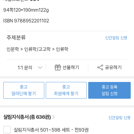
94쪽
120*190mm
122g
ISBN 9788952201102
주제분류
신간알림 신청
인문학
>
인류학/고고학
>
인류학
선물하기
공유하기
중고
중고
중고 등록
알라딘에 팔기
회원에게 팔기
알림 신청
살림지식총서 (총 636권)
신간알림 신청
살림지식총서 501~598 세트 - 전93권