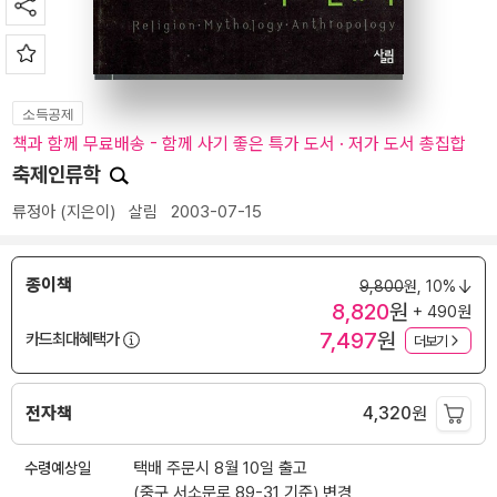
소득공제
책과 함께 무료배송 - 함께 사기 좋은 특가 도서 · 저가 도서 총집합
축제인류학
류정아
(지은이)
살림
2003-07-15
종이책
9,800
원,
10%
8,820
원
+ 490원
7,497
원
카드최대혜택가
더보기
전자책
4,320
원
수령예상일
택배 주문시 8월 10일 출고
(중구 서소문로 89-31 기준)
변경