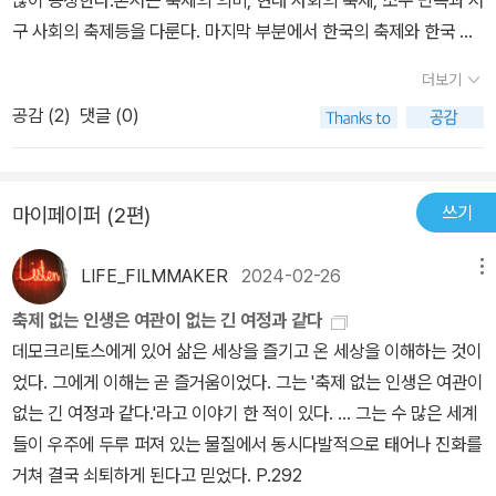
많이 등장한다.본서는 축제의 의미, 현대 사회의 축제, 소수 민족과 서
는듯하여 바꾸기 어려운 말들이 얼마나 많은지 모르겠다. 아무튼, 저
구 사회의 축제등을 다룬다. 마지막 부분에서 한국의 축제와 한국 축
자의 방식대로 그리고 통념적으로 축제라고 하니 축제로. 사실 딱 어
제의 문제점과 해결 방안을 제시하고 있다.이 책이 좋은 점은 축제를
울리는 말을 못 찾겠다는 게 솔직한 마음이다. 실제로 축제에는 새로
더보기
삶에 대한 고찰로 이해한 점과 한국 축제에 대한 대안이 제시되어 있
운 의미가 계속 부여되지만 그와 동시에 더욱더 민속적인 것이 되면
공감 (
2
)
댓글 (0)
다는 것이다.
서 항상 '전통적인 것'으로 간주된다. 이러한 과정을 거치면서 많은 축
제들은 참여하는 축제에서 관람하는 축제로 변해가고 있는데, 이러한
변화의 방향을 되돌리려는 시도가 끊임없이 지속되고 있다. (…중
쓰기
마이페이퍼 (2편)
략…) 그것이 가지고 있던 본래의 난장적인 축제의 성격은 약화되고
상업적인 성격이 지나치게 부각되고 있어서 많은 사람들로부터 비판
LIFE_FILMMAKER
2024-02-26
메뉴
을 받고 있는 것도 사실이다. ​(현대 사회와 축제, 29쪽)​​ 가면은 정체
축제 없는 인생은 여관이 없는 긴 여정과 같다
성을 변화시키는 동시에 고정시키고 개인의 정체성을 감춤과 동시에
데모크리토스에게 있어 삶은 세상을 즐기고 온 세상을 이해하는 것이
또 다른 정체성을 부여한다. 즉 개인은 지극히 가변적이고 다의성을
었다. 그에게 이해는 곧 즐거움이었다. 그는 '축제 없는 인생은 여관이
가질 수 있지만 가면은 이러한 가변성을 고정시켜서 개인을 단순화시
없는 긴 여정과 같다.'라고 이야기 한 적이 있다. ... 그는 수 많은 세계
키기도 한다. 즉 가면을 쓴 상황에서는 상이하거나 대조적인 것의 접
들이 우주에 두루 퍼져 있는 물질에서 동시다발적으로 태어나 진화를
점에 있어 모호해지는 것 같으면서도 동시에 대단히 분명하고 확고한
거쳐 결국 쇠퇴하게 된다고 믿었다. P.292
정체성을 새롭게 부여받게 되는 것이다. 가면을 통해서 신화와 전설