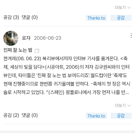
은 구체화되고 역사성은 현실 속에 표현되며, 동물성과 인간성이 결
더보기
합되며, 초자연적 존재와의 직접적인 의사소통이 가능해진다. 가면축
공감 (
3
)
댓글 (0)
제는 하나의 연행예술로 발전하기도 하고, 이 속에서 스스로가 연극
의 주인공이 되기도 한다. 그리고 이것은 현대 자본주의적 사회의 상
업화와도 자연스럽게 만난다.​(서구 사회에서의 축제, 42쪽) 다시 한
로쟈
2006-06-23
메뉴
번 말하지만, 살림지식총서는 참.. 별생각 없이 잡았다가 오호~ 하는
진짜 잘 노는 법
경우가 많다. 이 책 또한 그렇다.축제에 대한 관심이 아주 커졌다. 다
한겨레(06. 06. 23) 북리뷰에서저자 인터뷰 기사를 옮겨온다. <축
음부터는 어떠한 축제를 보게 될 경우 이 책의 내용을 떠올리며 그 축
제, 세상의 빛을 담다>(시공아트, 2006)의 저자 김규원씨와의 인터
제의 참 면모를 찾아 즐기도록 할 것이다. 게다가 이건 아닌 데라는 식
뷰인데, 타이틀은 '진짜 잘 노는 법 보여드리죠'.월드컵이란 '축제'도
의 비판까지 하고 나은 방향을 제시할 수 있다면 좋으리라. ​​ 지금까지
현재 진행중이므로 한번쯤 귀기울여볼 만하다. -축제의 첫 장은 역시
어떤 축제에 가보면 대부분 드는 생각은 무엇을 위한, 누구를 위한 축
술로 시작하고 있었다. “(스페인) 팜플로나에서 가장 먼저 나를 반긴
제인가라는 생각이 컸다. 그만큼 상업적인 축제만 다녔던 것일까? ​
색은 샹그리아 술병에서 흐르는 붉은색이다. 기대했던 진한 붉은색
아니면 상업적으로 변질된 탓일까. 다른 축제는 몰라도 일단 강릉단
더보기
대신 분홍빛이 감도는, 그래서 색정이 달콤하게 뚝뚝 흐르는 액체가
오제는 관심이 크다. 그리고 얼마 전 춘천마임축제에 못 가서 많이 아
공감 (
2
)
댓글 (0)
유리병에서 흔들거리고 있다.” 분홍빛 알콜로 얼굴을 내민 팜플로나
쉬웠지만 해마다 축제는 이어지니 후일을 기약한다. ​ 가면 우리나라
는 곧 핏빛 축제로 젖어 이방인을 맞는다. 사람들이 구름처럼 모인 시
의 탈에 대해서도 잠시 생각해 보았다. 나이면서 내가 아닌 나를 자유
내를 가로지르며 더운 콧김을 내뿜는 황소떼가 달려가고 비명과 탄성