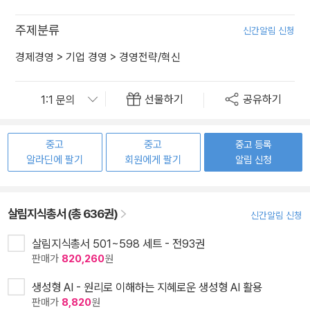
주제분류
신간알림 신청
경제경영
>
기업 경영
>
경영전략/혁신
선물하기
공유하기
중고
중고
중고 등록
알라딘에 팔기
회원에게 팔기
알림 신청
살림지식총서 (총 636권)
신간알림 신청
살림지식총서 501~598 세트 - 전93권
판매가
820,260
원
생성형 AI - 원리로 이해하는 지혜로운 생성형 AI 활용
판매가
8,820
원