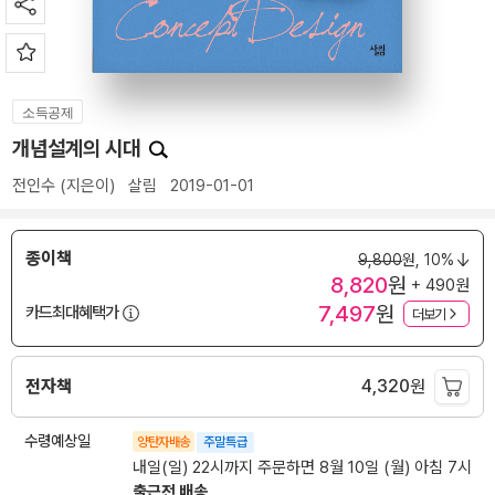
소득공제
개념설계의 시대
전인수
(지은이)
살림
2019-01-01
종이책
9,800
원,
10%
8,820
원
+ 490원
7,497
원
카드최대혜택가
더보기
전자책
4,320
원
수령예상일
양탄자배송
주말특급
내일(일) 22시까지 주문하면 8월 10일 (월) 아침 7시
출근전 배송