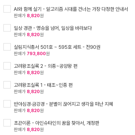
AI와 함께 살기 - 알고리즘 시대를 건너는 가장 다정한 안내서
판매가
8,820
원
일상 경관 - 명승을 넘어, 일상을 바라보다
판매가
8,820
원
살림지식총서 501호 ~ 595호 세트 - 전90권
판매가
793,800
원
고려왕조실록 2 - 의종~공양왕 편
판매가
8,820
원
고려왕조실록 1 - 태조~인종 편
판매가
8,820
원
반야심경·금강경 - 분별이 끊어지고 생각을 떠난 지혜
판매가
8,820
원
초끈이론 - 아인슈타인의 꿈을 찾아서, 개정판
판매가
8,820
원