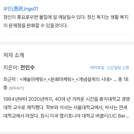
우민(愚民)ngs01
정신이 풍요로우면 물질에 덜 매달릴수 있다. 정신 복지는 생활 복지
의 문제점을 완화할 수 있을것이다.
저자 소개
지은이:
전인수
저자파일
신간알림 신청
최근작 :
<예술마케팅>
,
<문화마케팅>
,
<개념설계의 시대>
… 총 18
종
(모두보기)
1984년부터 2020년까지, 40여 년 가까운 시간을 홍익대학교 경영
대학 교수로 재직했다. 학부와 석사는 서울대학교에서, 박사는 연세
대학교에서 마쳤다. 잠시 미국 캘리포니아 대학교 버클리(UC Berke
ley)의 객원교수로 있었고, 홍익대학교 경영대학원장과 교수협의회
회장, 한국마케팅학회의 편집위원장과 여러 기업의 경영자문 교수를