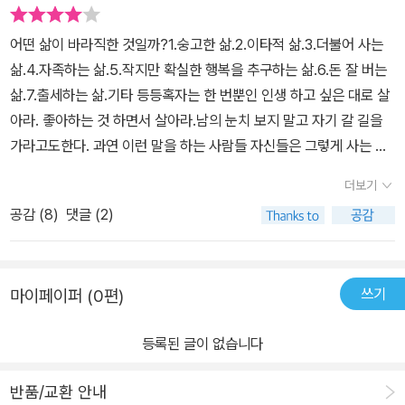
경쟁, 소비, 경영 등 신자유주의 시대 이후 사적 영역의 담론으로 등장
어떤 삶이 바라직한 것일까?1.숭고한 삶.2.이타적 삶.3.더불어 사는
한 개념을 비판하고 새로운 개념을 제안하고 있으며 더 나아가 국가
삶.4.자족하는 삶.5.작지만 확실한 행복을 추구하는 삶.6.돈 잘 버는
경영에까지 구체적 아이디어를 제시하고 있다. 그러면서 개념설계를
삶.7.출세하는 삶.기타 등등혹자는 한 번뿐인 인생 하고 싶은 대로 살
이해하고 깨치면 새롭게 세상을 읽어낼 수 있다고 말한다. 지금 우리
아라. 좋아하는 것 하면서 살아라.남의 눈치 보지 말고 자기 갈 길을
사회는 경제성장 하락으로 일자리는 부족하고 고도성장기의 성장모
가라고도한다. 과연 이런 말을 하는 사람들 자신들은 그렇게 사는 지
델이 흔들리고 불안하다. 그래서 혁신이나 혁명을 부르짖고 있지만
의문이 든다.타인을 너무 의식하는 것도 문제가 되지만자신만 좋다고
신통한 아이디어가 없는 것이 현실이다. 『개념설계의 시대』는 이런
더보기
남을 1도 생각하지 않는 것조차 옳지 않다....조금은 자신을 아끼자!토
변화의 시대를 슬기롭게 활용하는 방안을 정리한 책으로 개인뿐만 아
공감 (
8
)
댓글 (2)
닥토닥 자신을 위로해 주어야 하는 전쟁같은 사회다....아자~아자~오
니라, 기업이나 국가에도 새로운 지침서가 될 것이다.
늘 누구를 만나고 어떤 사유를 하고 어떤 책을 읽느냐가 바로 자신
의 개념일 수 있다.아무리 유명한 작가도 약 10년 정도 기한에 만
쓰기
마이페이퍼 (0편)
든 작품만 명품성을 인정받는다고 한다. 이는 모든 제품을 다 잘 만들
수는 없다는 것이다. '우리는 타인의 욕망을 대리만족하면서 살고 있
등록된 글이 없습니다
다' 대기업이나 정부·국회가 나라 경제를 돌아가게하는 게 아니라 소
비자의 소비가 동력이다. 정신이 풍요로우면 물질에 덜 매달릴수 있
반품/교환 안내
다. 정신 복지는 생활 복지의 문제점을 완화할 수 있을것이다.