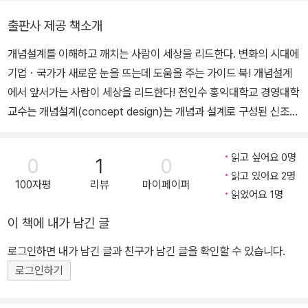
역임했다. 현재는 환경시민운동단체인 녹색소비자연대 이사장이다.
출판사 제공 책소개
대표 저서로 『새로 쓰는 마케팅』이 있다. 이 외에도 『마케팅전략』 『서
개념설계를 이해하고 깨치는 사람이 세상을 리드한다. 변화의 시대에
비스마케팅』 『광고와 프로모션』 등을 공동으로 번역하여 국내에 소
기업ㆍ국가가 새로운 눈을 뜨는데 도움을 주는 가이드 북! 개념설계
개했다. 또한 경영, 마케팅, 비즈니스 등의 지식을 사회와 공유하기 위
에서 앞서가는 사람이 세상을 리드한다! 전인수 홍익대학교 경영대학
해 다섯 권의 책 『철학으로 본 앙트러프러너십』 『비즈니스상상력』
교수는 개념설계(concept design)는 개념과 설계로 구성된 신조어
『개념설계의 시대』 『문화마케팅』 『예술마케팅』을 기획하고 집필했
인데 “새로운 개념을 창안하는 것”으로 정의하고 있다. 새로운 세상
다. jjeoninsu@gmail.com
은 새로운 개념으로 드러나기 때문에 개념설계는 중요하다고 강조한
읽고 싶어요 0명
0
1
0
다. 그러면서 지금 우리 사회는 고도 성장기의 성장모델이 흔들리고
읽고 있어요 2명
100자평
리뷰
마이페이퍼
있고 새로운 대안을 찾지 못하고 있기 때문에 불안한 사회라고 말하
읽었어요 1명
며 그 대안을 제시하고 있다. 분석철학자인 비트겐슈타인은 “언어의
이 책에 내가 남긴 글
한계는 세계의 한계다.”라고 한다. 이는 언어가 세상과 논리적 구조를
공유하여 세상에 관한 진리를 그려내는 특권적 역할을 한다는 것이
로그인하면 내가 남긴 글과 친구가 남긴 글을 확인할 수 있습니다.
다. 개념의 일종이 언어이기 때문에 언어의 자리에 개념을 넣으면 개
로그인하기
념의 중요성을 깨닫게 될 것이다. 개념은 언어 외에 독서, 만남, 행위,
여행 등을 포용하는데 어떤 책을 읽고 어떤 영화를 보는지, 누구와 만