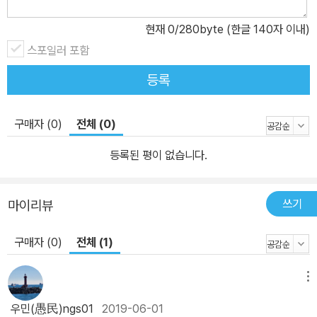
적, 디자인적인 사고를 갖고 시대성을 읽어내는 촉을 길러 개념설계
현재
0
/280byte (한글 140자 이내)
하라! 이 책에서는 새로운 개념을 설계하려면 기존개념이 닫혀있기
스포일러 포함
때문에 기존개념의 안락함에서 벗어나야 함을 먼저 말한다. 예전에는
맞았지만, 지금은 틀릴 수 있음을 인지해야 하는데 인간이란 그리 쉽
등록
게 자기의 경험이나 지식을 부정하지 않으려 해서 ‘망치’가 필요함을
강조하고 있다. 도끼로 머리를 치는 충격이 있어야 사람, 특히 성공을
구매자 (0)
전체 (0)
경험한 기득권은 오던 길을 바꾸려고 생각한다는 것이다. 다음은 개
념설계의 사고기법이다. 다소 생소하여 어렵지만 사변형 사고, 해체
등록된 평이 없습니다.
적 사고, 디자인 사고 등을 제시한다. 새로운 개념을 떠올리기 위해서
는 사변형 사고가 필요하고 기존의 개념을 재구성하려면 해체적 사고
쓰기
마이리뷰
가 필요하며 미래를 전제로 한 개념설계를 위해서는 디자인 사고가
필요하다고 강조한다. 세 번째가 개념설계의 ‘촉’이다. 이는 시대의 숨
구매자 (0)
전체 (1)
결을 읽어내는 감수성을 말하는데 한 분야에서 명성을 얻은 사람들이
갖는 공통의 특징이 촉이다. 시대마다 그 시대의 중심가치가 바뀌는
메뉴
데 그 중심가치의 변화를 읽어내는 능력이 촉이라고 말한다. 끝으로
우민(愚民)ngs01
2019-06-01
이런 세 가지의 개념설계를 다양한 영역에 적용하여 예시하고 있다.