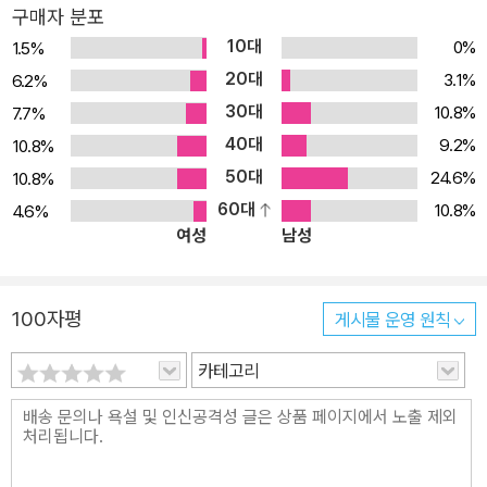
구매자 분포
나는지가 그 사람의 세계일 수 있다. 나이가 들면 점점 보수화하는 이
10대
0%
1.5%
유가 바로 새로운 개념은 없고 기존 개념의 우리(cage)에 갇혀있기
20대
3.1%
6.2%
때문이라고 말하고 있다. 개념설계에서 앞서가는 사람이 세상을 리드
30대
10.8%
7.7%
한다고 말하고 있다. 예수님은 시대적으로 한참 뒤의 인물이지만 공
40대
자님, 부처님, 소크라테스는 동시대 선각자들인데 이들이 신으로부터
9.2%
10.8%
인간으로 가치가 이동하는 현상을 나름의 개념으로 설계하여 인류사
50대
24.6%
10.8%
에 크나큰 발자취를 남긴 것이다. 부처님은 인간존중을, 공자님은 예
60대
10.8%
4.6%
여성
남성
를, 소크라테스는 철학을 개념설계한 것이다. 셰익스피어, 톨스토이,
헤밍웨이 등 우리의 정신세계를 풍요롭게 한 명작의 저자들 모두 그
시대를 살아가는 사람들의 아픔을 개념설계한 것이다. 개념설계와 대
100자평
게시물 운영 원칙
립적 위치에 있는 용어가 개념모방인데 타자가 만든 개념이나 기존개
념을 따라 하는 것이라 노예적 사유라 할 수 있다. 신분은 자유인이지
카테고리
만 사유가 타자의 지배를 받는 현상을 에리히 프롬은 “자유로부터의
도피”라고 한다. 우리 사회는 그간 개념모방으로 살아왔다고 할 수 있
다. 그런 노예적 사유로도 열심히 하여 여기까지 왔지만 시대가 바뀌
었기 때문에 이제부터는 다르다. 기존의 생각을 바꾸고 사변형, 해체