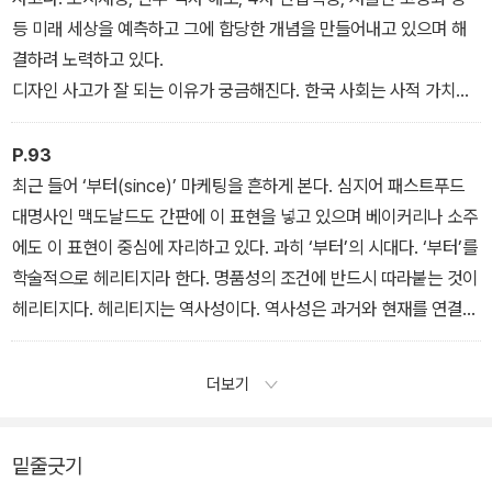
설계를 하는 사고기법을 이해해야 하며, 그런 연후에 시대성을 읽어
등 미래 세상을 예측하고 그에 합당한 개념을 만들어내고 있으며 해
내는 촉을 세워야 한다.
결하려 노력하고 있다.
디자인 사고가 잘 되는 이유가 궁금해진다. 한국 사회는 사적 가치보
다 공공 가치를 사람들이 소중히 생각하여 이를 잘 수용하는 공동체
문화가 그 뿌리에 있기 때문이다. 또한 정부 주도 사회이기 때문이기
P.93
도 하다. 정부나 지자체가 나서서 어떤 개념을 설계하여 끌고 가기 때
최근 들어 ‘부터(since)’ 마케팅을 흔하게 본다. 심지어 패스트푸드
문에 새로운 개념이 급속히 퍼지는 것이다.
대명사인 맥도날드도 간판에 이 표현을 넣고 있으며 베이커리나 소주
에도 이 표현이 중심에 자리하고 있다. 과히 ‘부터’의 시대다. ‘부터’를
학술적으로 헤리티지라 한다. 명품성의 조건에 반드시 따라붙는 것이
헤리티지다. 헤리티지는 역사성이다. 역사성은 과거와 현재를 연결하
는 다리다. 헤리티지를 통해 현재의 우리는 과거와 연결되고 또 미래
의 방향성을 얻게 되는 것이다.
더보기
밑줄긋기