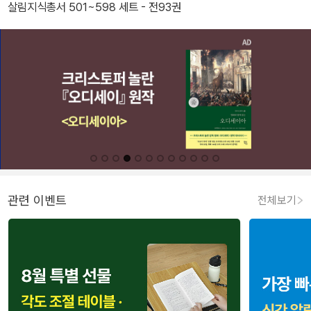
살림지식총서 501~598 세트 - 전93권
관련 이벤트
전체보기