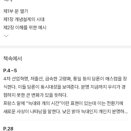
제1부 문 열기
제1장 개념설계의 시대
제2장 이해를 위한 예시
책속에서
P.4~5
4차 산업혁명, 저출산, 급속한 고령화, 통일 등의 담론이 매스컴을 장
식한다. 이들 담론이 동시대성을 보여준다. 분명 지금까지 우리가 경
험하지 못한 큰 변화가 있을 듯하다.
프랑스 말에 “늑대와 개의 시간”이란 표현이 있는데 이는 전환기에
새로운 사상이 나타남을 말한다. 낮은 밝아 늑대인지 개인지 분명하
여 생각할 필요가 없고 밤은 보이지 않아 생각할 수도 없지만, 황혼녘
이나 새벽녘엔 헷갈려 더 생각하고 그로 인해 새로운 사상이 나타난
P.28