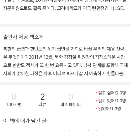
자문위원으로도 활동 중이다. 고려대학교와 영국 런던정경대(LSE)
에서 각각 국제정치학, 비교정치학 석사학위를 받았다. Towards a
Solution for the North Korean Nuclear Issue (2011),『2010
동북아 군사력과 전략동향』,『미중관계 전망과 한국의 전략적 대응방
출판사 제공 책소개
향 (2010)』등에 공저자로 참여하였으며, 연구원 내에서 주로 북한
북한의 급변과 한반도의 위기 급변을 기회로 바꿀 우리의 대응 전략
급변과 관련된 대외비 과제들을 여러 차례 수행하였다. 또한 폴 스테
은 무엇인가? 2011년 12월, 북한 김정일 위원장의 갑작스러운 사망
어스와 조엘 위트의『북한 급변사태의 대비』(원제: Preparing for S
으로 한반도 정세가 또 한 번 요동치고 있다. 남북 관계를 포함해 국제
udden Change in North Korea) (2010)을 공역하였다.
사회가 맞이한 파장은 차후 어디로 퍼져나갈 지 예측하기 힘들다는
점에서 더욱 긴장감을 고조시키고 있는데, 이러한 위기감으로 인해
최근 ‘북한 급변사태’에 관한 논의 또한 그 어느 때보다 열기를 띠고
읽고 싶어요 0명
0
2
0
진행 중이다. 하지만 좀처럼 종잡을 수 없는 혼란 속에 북한의 미래가
읽고 있어요 0명
100자평
리뷰
마이페이퍼
향하게 될 방향을 예측하기란 갈수록 어려운 일이 되어가고 있고, 다
읽었어요 3명
만 가능성 있는 시나리오들을 중심으로 조심스러운 전망이 제시될 뿐
이 책에 내가 남긴 글
이다. 이 책 ‘북한 정권 붕괴 가능성과 대비’는 일종의 전략서에 가깝
다. 또 한반도의 미래를 바꿀 수 있는 발화점에 대한 총체적 예측이기