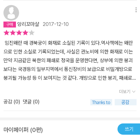
메뉴
앙리꼬마샬
2017-12-10
임진왜란 때 경북궁이 화재로 소실된 기록이 있다.역사책에는 왜란
으로 인한 소실로 기록되었는데, 사실은 관노비에 의한 화재로 이는
만약 지금같은 북한의 패쇄로 정국을 운영한다면, 상부에 의한 붕괴
보다는 국경등의 일부지역에서 통신장비의 보급으로 비밀개방으로
붕괴될 가능성 등 이 보여지는 것 같다. 개방으로 인한 붕괴, 패쇄로
인한 민란등 다가도로 문제를 제기하여 북한의 실정을 이해하는데 도
더보기
움이 됬었다.
공감 (
0
)
댓글 (0)
쓰기
마이페이퍼 (0편)