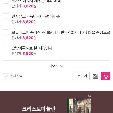
도가 - 비워서 채우는 삶의 미학
판매가
8,820
원
원시유교 - 동아시아 문명의 축
판매가
8,820
원
보들레르의 풍자적 현대문명 비판 - <벨기에 기행>을 중심으로
판매가
8,820
원
모방이론으로 본 시장경제
판매가
8,820
원
더보기
전체선택
모두보기