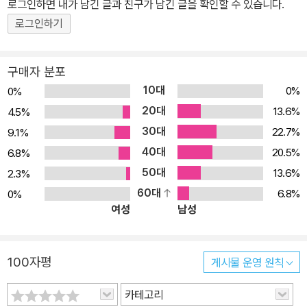
로그인하면 내가 남긴 글과 친구가 남긴 글을 확인할 수 있습니다.
도 하다. 게다가 이 전략서는 단순히 우리 한국의 입장에서만 기술된
로그인하기
것이 아니라, 북한의 급변에 가장 밀착되어 있는 주변국의 입장을 아
우르고 있어 좀 더 넓은 시각에서 한반도의 미래를 바라볼 수 있게 한
구매자 분포
다. 북한 급변 발생에 대해 중국은 과연 어떤 자세를 취할 것인가? 김
10대
0%
0%
정은 체제로의 변화는 한반도의 통일과 과연 어떻게 닿아 있을까? 이
20대
13.6%
4.5%
책을 통해 우리는 북한 급변의 실체를 이해하고, 한 국가의 ‘급변’이
30대
22.7%
9.1%
바꾸어 놓을 수 있는 미래에 대해 좀 더 통찰력 있는 안목을 갖게 될
40대
것이다.
20.5%
6.8%
50대
13.6%
2.3%
60대
6.8%
0%
여성
남성
100자평
게시물 운영 원칙
카테고리