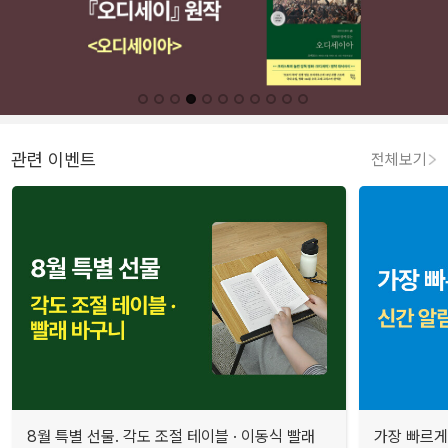
관련 이벤트
전체보기
8월 특별 선물. 각도 조절 테이블 · 이동식 빨래
가장 빠르게