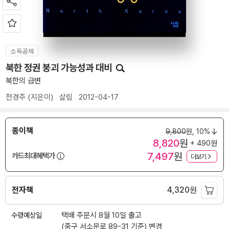
소득공제
북한 정권 붕괴 가능성과 대비
북한의 급변
전경주
(지은이)
살림
2012-04-17
종이책
9,800
원,
10%
8,820
원
+ 490원
7,497
원
카드최대혜택가
더보기
전자책
4,320
원
수령예상일
택배 주문시 8월 10일 출고
(중구 서소문로 89-31 기준)
변경