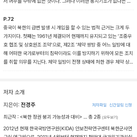
서 머무를 수밖에 없는 것이다. 그러나 이러한 통치기조가 없다는 것
은 장기적으로는 새로운 통치기조를 만들어야 한다는 것을 의미하고,
또 이는 향후 통치기조에 따라 꾸려질 권력 연합에서도 선군정치와의
P.72
단절이 이루어질 것이라는 것을 시사한다.
중국이 북한의 급변 발생 시 개입을 할 수 있는 법적 근거는 크게 두
가지이다. 첫째는 1961년 체결되어 현재까지 유지되고 있는 ‘조중우
호 협조 및 상호원조 조약’으로, 제2조 ‘체약 쌍방 중 어느 일방에 대
해 어떠한 국가로부터의 침략이라도 이를 방지하기 위하여 모든 조치
를 취할 의무를 지닌다. 체약 일방이 전쟁 상태에 처한 경우 체약 상대
방은 모든 힘을 다하여 지체 없이 군사적 및 기타 원조를 제공한다.’고
적고 있다. 이에 따르면 쌍방은 동맹국이 침략을 당할 경우 상대방의
요청에 관계없이 자동개입은 물론이며 국가적 자원을 총동원하여 상
저자 소개
대방을 원조할 것을 약속하고 있다. 그러나 중국이 분쟁 발생 시 어느
정도의 지원을 펼칠 것인지에 대해서는 명시되어 있지 않은데, 이러
지은이:
전경주
저자파일
신간알림 신청
한 모호성은 전략적으로 억지력을 높여 중국 정부에 유리하게 작용할
최근작 :
<북한 정권 붕괴 가능성과 대비>
… 총 2종
(모두보기)
수 있다.
2012년 현재 한국국방연구원(KIDA) 안보전략연구센터 북한군사연
구실 연구원으로, 2011년 4월부터 현재까지 청와대 국가위기관리실