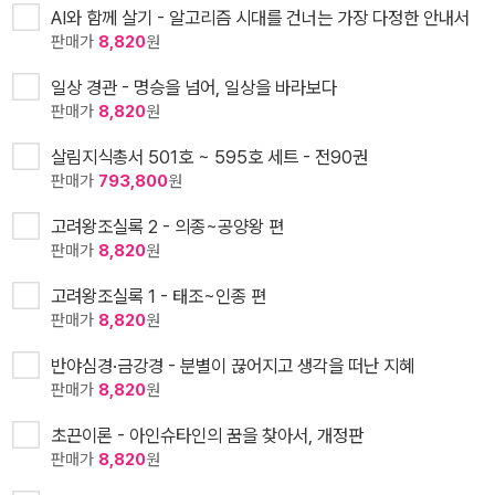
AI와 함께 살기 - 알고리즘 시대를 건너는 가장 다정한 안내서
판매가
8,820
원
일상 경관 - 명승을 넘어, 일상을 바라보다
판매가
8,820
원
살림지식총서 501호 ~ 595호 세트 - 전90권
판매가
793,800
원
고려왕조실록 2 - 의종~공양왕 편
판매가
8,820
원
고려왕조실록 1 - 태조~인종 편
판매가
8,820
원
반야심경·금강경 - 분별이 끊어지고 생각을 떠난 지혜
판매가
8,820
원
초끈이론 - 아인슈타인의 꿈을 찾아서, 개정판
판매가
8,820
원