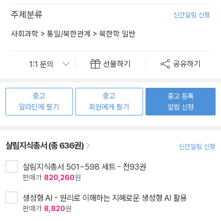
주제분류
신간알림 신청
사회과학
>
통일/북한관계
>
북한학 일반
선물하기
공유하기
중고
중고
중고 등록
알라딘에 팔기
회원에게 팔기
알림 신청
살림지식총서 (총 636권)
신간알림 신청
살림지식총서 501~598 세트 - 전93권
판매가
820,260
원
생성형 AI - 원리로 이해하는 지혜로운 생성형 AI 활용
판매가
8,820
원