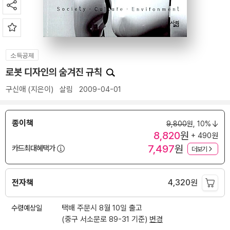
소득공제
로봇 디자인의 숨겨진 규칙
구신애
(지은이)
살림
2009-04-01
종이책
9,800
원,
10%
8,820
원
+ 490원
7,497
원
카드최대혜택가
더보기
전자책
4,320
원
수령예상일
택배 주문시 8월 10일 출고
(중구 서소문로 89-31 기준)
변경