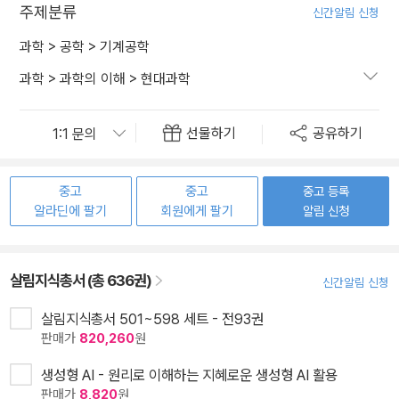
주제분류
신간알림 신청
과학
>
공학
>
기계공학
과학
>
과학의 이해
>
현대과학
선물하기
공유하기
중고
중고
중고 등록
알라딘에 팔기
회원에게 팔기
알림 신청
살림지식총서 (총 636권)
신간알림 신청
살림지식총서 501~598 세트 - 전93권
판매가
820,260
원
생성형 AI - 원리로 이해하는 지혜로운 생성형 AI 활용
판매가
8,820
원