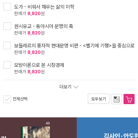
도가 - 비워서 채우는 삶의 미학
판매가
8,820
원
원시유교 - 동아시아 문명의 축
판매가
8,820
원
보들레르의 풍자적 현대문명 비판 - <벨기에 기행>을 중심으로
판매가
8,820
원
모방이론으로 본 시장경제
판매가
8,820
원
더보기
전체선택
모두보기