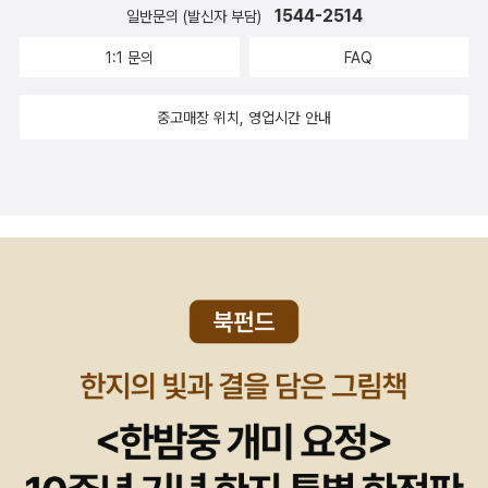
반영이다. 바로 그래서 그는 상이한 시기에 쓴 시와 서사시들을 독자
1544-2514
일반문의 (발신자 부담)
적인 정신적·예술적 가치를 지닌 독립적인 작품들로 간주하지 않았
1:1 문의
FAQ
다. 그에게 그의 모든 작품은 단일한 예술적 총체였다. : 길잡이가 되
어줄 아이템 ‘모색’ 중. 선택의 ‘길’은 여러 가지 어려움이 뒤따르고,
중고매장 위치, 영업시간 안내
지나온 풍경을 거듭 더듬어도 만족할 수 없다. ‘그가 걸어온 길’위에
발을 딛고, 점점이 흐른 ‘예술’에 가만히 손을 얹어본다.| 원제 Ivo An
dric Izabrana proza <이보 안드리치 단편집>은 소년들의 호기심
어린 이야기다. 앞이 보이지 않아 불안한, 터널과도 같은 우리의 어린
시절이 아름다운 것이라고 이 책은 말한다. 이보 안드리치는 보스니
아인들의 문화를 서사적인 필력으로 표현했다. 이 책은 안드리치의
보스니아 이야기들을 이해하는 데 그의 초기 작품들을 먼저 접하는
것이 도움이 된다는 점에 주목하고, 문학적 사유와 정신적 교감의 틀
을 만들었던 유년기 작가의 기억이 고스란히 담긴 소설 8편을 선별해
한 권에 담았다.: 당시엔 꽤 빠듯하게 다가왔었다. 이보다 더한 상처는
없을지도 모른다고 감히 생각했더랬다. 지나고 보면, 슬그머니 웃음
이 떠오를 만큼 별 거 아닌 이야기도 많기에, 때때로 ‘아름다움’으로만