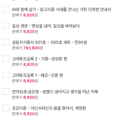
AI와 함께 살기 - 알고리즘 시대를 건너는 가장 다정한 안내서
판매가
8,820
원
일상 경관 - 명승을 넘어, 일상을 바라보다
판매가
8,820
원
살림지식총서 501호 ~ 595호 세트 - 전90권
판매가
793,800
원
고려왕조실록 2 - 의종~공양왕 편
판매가
8,820
원
고려왕조실록 1 - 태조~인종 편
판매가
8,820
원
반야심경·금강경 - 분별이 끊어지고 생각을 떠난 지혜
판매가
8,820
원
초끈이론 - 아인슈타인의 꿈을 찾아서, 개정판
판매가
8,820
원