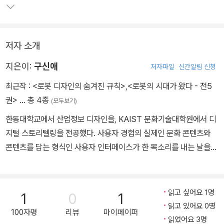
저자 소개
지은이:
구신애
저자파일
신간알림 신청
최근작 :
<로봇 디자인의 숨겨진 규칙>
,
<로봇의 시대가 왔다 - 전5
권>
… 총 4종
(모두보기)
한동대학교에서 산업정보 디자인을, KAIST 문화기술대학원에서 디
지털 스토리텔링을 전공했다. 사용자 경험의 실제인 문화 콘텐츠와
콘텐츠를 담는 형식인 사용자 인터페이스가 한 목소리를 내는 날을
꿈꾸며, 현재 SK 커뮤니케이션즈 UX팀에서 일하고 있다. 로봇산업
협회 전문위원이며, 저서로 『로봇 디자인의 숨겨진 규칙』(살림)이 있
다.
읽고 싶어요 1명
1
0
1
읽고 있어요 0명
100자평
리뷰
마이페이퍼
읽었어요 3명