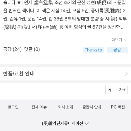
습니다.★| 원제 虛白堂集 조선 초기의 문신 성현(成俔)의 시문집
을 번역한 책이다. 이 책은 시집 14권, 보집 5권, 풍아록(風雅錄) 2
권, 습유 1권, 문집 14권, 합 36권 8책의 방대한 분량 중 시(詩)·악부
(樂賦)·기(記)·서(序)·논(論) 등 여러 형식의 글 67편을 정선한 것
이다. <부휴자 담론>에서 ‘부휴자’를 내세워 조선 전반에 대한 담론
더보기
을 펼쳤다면, <허백당집>에서는 허백당 성현의 본연의 모습을 드러
공감 (
24
)
댓글 (0)
낸다. 천여 수에 달하는 시 작품과 산문 속에 그가 바라보는 조선의 모
습, 그가 그리는 사회, 그가 권하는 풍류가 두루 담겼다. 국내 최초로
현대어로 옮긴 <허백당집>을 통해 성현과 현대의 독자들의 소통의
반품/교환 안내
폭을 좁힐 수 있을 것이다.: ‘최초’라는 데에 일단, 주목. 무엇보다 시
에 좀 더 기울고 있다는. 이전에 접하지 않았던 카테고리라 호기심이
일파만파로 뻗어나간다. 집의 책들을 일부 정리하고(더 이상의 공간
이 없어, 당분간 주문 자제 중. 우선, 5월 잡지랑 커피 주문은 반드시
로그인
전체 메뉴
회사 소개
출판사 안내
PC 버전
해야지. 그 다음부터 꾹꾹 참을 계획이지만, 과연=_=;), 얼른 소장하
고 싶은 마음뿐.블로크는 자신의 생의 의미를 항상 ‘길’의 형상 속에서
(주)알라딘커뮤니케이션
모색했다. 그에게 창작은 시인이자 한 인간으로서 그가 걸어온 길의