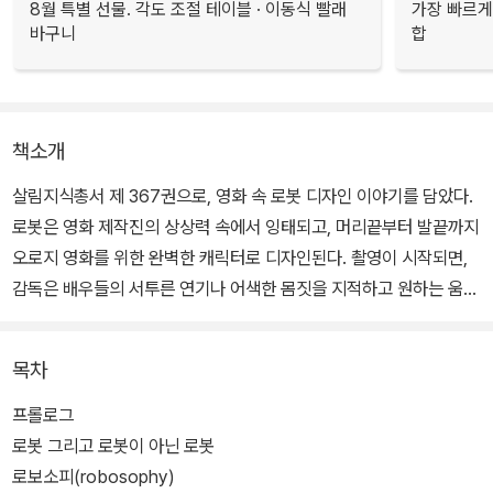
8월 특별 선물. 각도 조절 테이블 · 이동식 빨래
가장 빠르게
바구니
합
책소개
살림지식총서 제 367권으로, 영화 속 로봇 디자인 이야기를 담았다.
로봇은 영화 제작진의 상상력 속에서 잉태되고, 머리끝부터 발끝까지
오로지 영화를 위한 완벽한 캐릭터로 디자인된다. 촬영이 시작되면,
감독은 배우들의 서투른 연기나 어색한 몸짓을 지적하고 원하는 움직
임을 얻어 내기 위해 애를 먹는다.
목차
하지만 로봇은 아주 작은 움직임부터 상상을 초월하는 변신에 이르기
까지 어떠한 의사 소통 장애도, 한계도 없다. 그래픽의 기술적인 한계
프롤로그
마저 사라진 오늘날 영화 속 로봇의 디자인과 움직의 가능성은 무한
로봇 그리고 로봇이 아닌 로봇
대이다.
로보소피(robosophy)