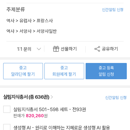
주제분류
신간알림 신청
역사
>
유럽사
>
프랑스사
역사
>
서양사
>
서양사일반
선물하기
공유하기
중고
중고
중고 등록
알라딘에 팔기
회원에게 팔기
알림 신청
살림지식총서 (총 636권)
신간알림 신청
살림지식총서 501~598 세트 - 전93권
판매가
820,260
원
생성형 AI - 원리로 이해하는 지혜로운 생성형 AI 활용