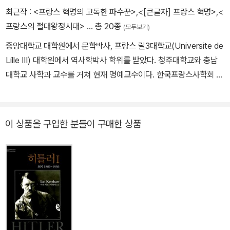
않았지만 지역에 따라 사정이 달랐다. 따라서 프랑스 혁명이 일어난
최근작 :
<프랑스 혁명의 고독한 파수꾼>
,
<[큰글자] 프랑스 혁명>
,
<
까닭은 동시에 결부되어 나타난 정치 위기와 경제 위기 및 왕의 무능
프랑스의 절대왕정시대>
… 총 20종
(모두보기)
함, 그리고 앙시앵 레짐을 더 이상 유지해서는 안 된다는 의식의 자각
중앙대학교 대학원에서 문학박사, 프랑스 릴3대학교(Universite de
에서 찾아야 할 것이다. 또한 명사회의 태도에서 드러나듯 귀족들은
Lille III) 대학원에서 역사학박사 학위를 받았다. 청주대학교와 충남
국가의 위기상황에 비협조적이면서 왕을 도우려 하지 않았는데, 이러
대학교 사학과 교수를 거쳐 현재 명예교수이다. 한국프랑스사학회 회
한 면들을 고려할 때 프랑스 혁명의 원인은 사회적?심리적 측면에서
장, 한국서양문화사학회(현 세계문화사학회) 회장, 대학사학회 회장,
보다 자세히 살펴져야 할 것이다.-p12-13
한국서양사학회 감사, 역사학회 평의원 및 감사를 역임하였다. 저서
로는 『프랑스 근대사연구』 『프랑스 혁명과 베르트랑 바래르』 『프랑
이 상품을 구입한 분들이 구매한 상품
스 혁명과 나폴레옹 시대의 교육개혁사』 『살롱문화』 『소르본 대학』
『프랑스 혁명』 『나폴레옹』 『프랑스의 절대왕정시대』, 공저로는 『혁
명·사상·사회변동』 『유럽사의 구조와 전환』 『전환기의 시대 대학은
무엇인가?』 『세계사의 만남과 이해』 『우리 시대의 언어와 문학』 『너
의 마음, 눈을 밝히사』 등이, 번역서로는 『프랑스인의 아메리카 회상』
『프랑스 혁명과 교육개혁』 『부르봉 왕조시대의 프랑스사』 등이 있다.
황조근정훈장, 대전광역시 문화상(학술), 갈등관리전국 최우수상(대