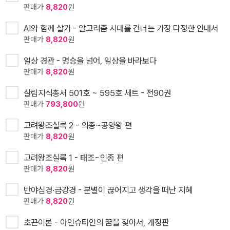
판매가
8,820
원
AI와 함께 살기 - 알고리즘 시대를 건너는 가장 다정한 안내서
판매가
8,820
원
일상 경관 - 명승을 넘어, 일상을 바라보다
판매가
8,820
원
살림지식총서 501호 ~ 595호 세트 - 전90권
판매가
793,800
원
고려왕조실록 2 - 의종~공양왕 편
판매가
8,820
원
고려왕조실록 1 - 태조~인종 편
판매가
8,820
원
반야심경·금강경 - 분별이 끊어지고 생각을 떠난 지혜
판매가
8,820
원
초끈이론 - 아인슈타인의 꿈을 찾아서, 개정판