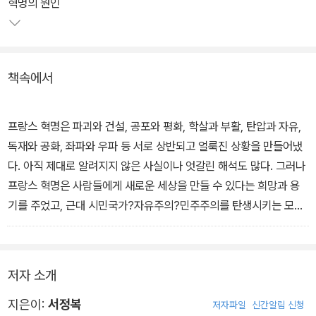
혁명의 원인
책속에서
프랑스 혁명은 파괴와 건설, 공포와 평화, 학살과 부활, 탄압과 자유,
독재와 공화, 좌파와 우파 등 서로 상반되고 얼룩진 상황을 만들어냈
다. 아직 제대로 알려지지 않은 사실이나 엇갈린 해석도 많다. 그러나
프랑스 혁명은 사람들에게 새로운 세상을 만들 수 있다는 희망과 용
기를 주었고, 근대 시민국가?자유주의?민주주의를 탄생시키는 모델
이 되었다.-p4
피에르 각속트는 “빈곤은 폭동의 원인은 될 수는 있으나, 혁명의 원인
저자 소개
은 될 수 없다”라고 했다. 혁명 당시 프랑스의 대외무역은 앙시앵 레
짐의 경제사에서 찾아볼 수 없을 만큼 활발했다. 농촌 실정이 좋지는
지은이:
서정복
저자파일
신간알림 신청