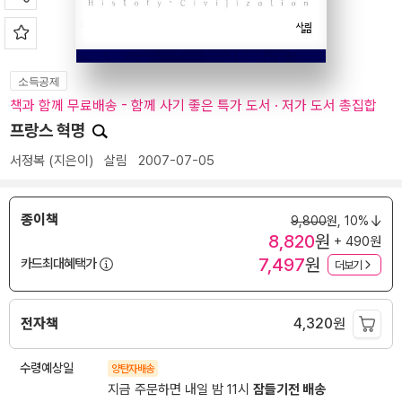
소득공제
책과 함께 무료배송 - 함께 사기 좋은 특가 도서 · 저가 도서 총집합
프랑스 혁명
서정복
(지은이)
살림
2007-07-05
종이책
9,800
원,
10%
8,820
원
+ 490원
7,497
원
카드최대혜택가
더보기
전자책
4,320
원
수령예상일
양탄자배송
지금 주문하면 내일 밤 11시
잠들기전 배송