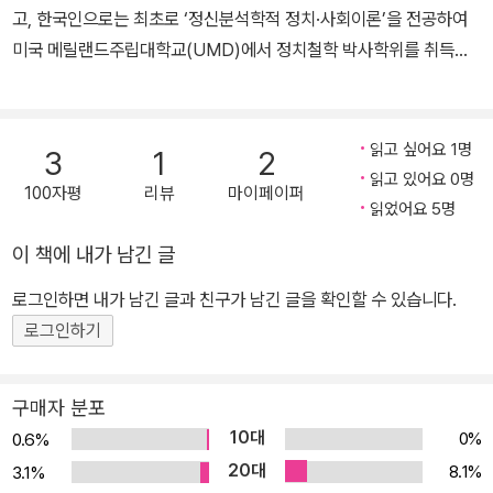
고, 한국인으로는 최초로 ‘정신분석학적 정치·사회이론’을 전공하여
미국 메릴랜드주립대학교(UMD)에서 정치철학 박사학위를 취득했
다. 2018년 현재 단국대학교 행정법무대학원 석좌교수, 사단법인 한
국일용근로자복지협회 회장, 비영리 민간단체 ‘청년의 힘’ 자문위원
장이다. [주요저서] - The Ego Ideal, Ideology, and Hallucinati
읽고 싶어요 1명
3
1
2
on (영문) - The Letters Between Toegye and Gobong on F
읽고 있어요 0명
100자평
리뷰
마이페이퍼
our Virtues and Seven Passions (退溪, 高峰 四七理氣 往
읽었어요 5명
復書: 영역) - 문명비판 (I): 정치철학과 정신분석학의 만남 - 문명비
이 책에 내가 남긴 글
판 (II): 한국인의 잠재의식과 정치병리 - 성리학자 기대승 프로이트
를 만나다 - 보수와 진보의 정신분석 - 예술의 정신분석학적 해석 -
로그인하면 내가 남긴 글과 친구가 남긴 글을 확인할 수 있습니다.
書의 美學 - 심리학 한국인을 만나다 - 나는 누구인가: 일반인을 위
로그인하기
한 정신분석학 - 한국사회 빈부의식은 어떻게 변했는가 - 지도력의
허상 - Salpuri-Chum, A Korean Dance for Expelling Evil Spiri
구매자 분포
ts (영문, 공저)
10대
0%
0.6%
20대
8.1%
3.1%