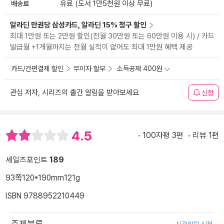
배송료
유료 (도서 1만5천원 이상 무료)
알라딘 만권당 삼성카드, 알라딘 15% 청구 할인
최대 1만원 또는 2만원 할인(전월 30만원 또는 60만원 이용 시) / 카드
발급월 +1개월까지는 전월 실적이 없어도 최대 1만원 혜택 제공
카드/간편결제 할인
무이자 할부
소득공제 400원
관심 저자, 시리즈의 출간 알림을 받아보세요
신청
4.5
100자평 3편
리뷰 1편
세일즈포인트
189
93쪽
120*190mm
121g
ISBN 9788952210449
주제분류
신간알림 신청