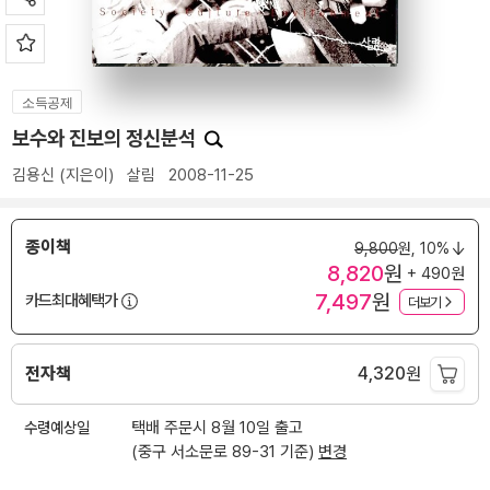
소득공제
보수와 진보의 정신분석
김용신
(지은이)
살림
2008-11-25
종이책
9,800
원,
10%
8,820
원
+ 490원
7,497
원
카드최대혜택가
더보기
전자책
4,320
원
수령예상일
택배 주문시 8월 10일 출고
(중구 서소문로 89-31 기준)
변경