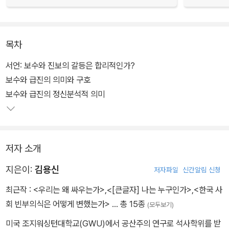
목차
서언: 보수와 진보의 갈등은 합리적인가?
보수와 급진의 의미와 구호
보수와 급진의 정신분석적 의미
저자 소개
지은이:
김용신
저자파일
신간알림 신청
최근작 :
<우리는 왜 싸우는가>
,
<[큰글자] 나는 누구인가>
,
<한국 사
회 빈부의식은 어떻게 변했는가>
… 총 15종
(모두보기)
미국 조지워싱턴대학교(GWU)에서 공산주의 연구로 석사학위를 받