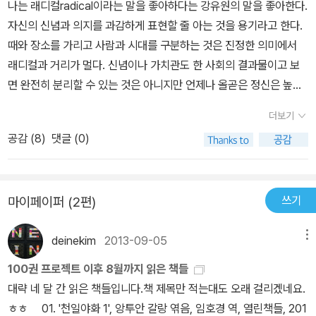
나는 래디컬radical이라는 말을 좋아하다는 강유원의 말을 좋아한다.
자신의 신념과 의지를 과감하게 표현할 줄 아는 것을 용기라고 한다.
때와 장소를 가리고 사람과 시대를 구분하는 것은 진정한 의미에서
래디컬과 거리가 멀다. 신념이나 가치관도 한 사회의 결과물이고 보
면 완전히 분리할 수 있는 것은 아니지만 언제나 올곧은 정신은 높고
푸르다. 우리 사회는 참혹한 근대사의 트라우마를 안고 있다. 레드 콤
더보기
플렉스는 여전히 유효하며 정치는 여전히 민감한 주제다. 일상생활에
공감 (
8
)
댓글 (0)
서 친구나 동료지간에도 정치적 지향점이 다르고 선호하는 정당과 정
치인이 제각각이다. 그것은 대개의 경우 정당의 정강이나 정책, 정치
인의 품성과 정치적 성과보다 감정에 우선하고 보수와 진보라는 자신
쓰기
마이페이퍼 (2편)
의 성향과 일치한다. 당연하게도 보수적 정당이나 진보적 정당이나
선명한 색깔을 드러내지 못하고 유권자의 눈치만 보거나 유권자를 전
deinekim
2013-09-05
메뉴
혀 의식하지 않는다. 현재 우리나라에서는 한나라당이라는 수구보수
정당과 그보다는 조금 더 개혁적이라고 스스로 외치는 민주당과 현실
100권 프로젝트 이후 8월까지 읽은 책들
의 적응 문제를 해결하지 못한 진보적인 민노당과 진보신당이 있다.
대략 네 달 간 읽은 책들입니다.책 제목만 적는대도 오래 걸리겠네요.
최근에 들어 보수와 진보의 개념이 중요해진 것은 아니다. 오래된 이
ㅎㅎ 01. '천일야화 1', 앙투안 갈랑 엮음, 임호경 역, 열린책들, 201