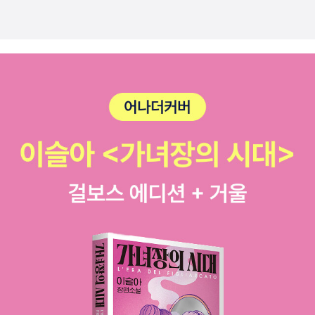
인간 감성의 가장 깊숙한 움직임을 포착한다. 그는 '실재한 인생'의 이
다. 하나마나 한 소리를 해가며 이 책을 끝내는 저자의 심정도 이해가
앞으로 고전이 될 세계문학들을 읽었어요. 더 어릴 때 읽었으면 더 좋
야기, 즉 역사적 인간으 생애가 신화적 이야기만큼이나 많은 이야기
간다. 하지만 당분간 어떤 대안도 한국의 정치 현실을 의회 문화를 바
았겠지만, 40대에 읽는 것도 나쁘지 않네요. 고전은 재미없는 거라는
를 담을 수 있다는 것을 보여준다. 그의 천재성은 인물묘사에 일차적
꿀 수 있다고 보지는 않는다. 다만 무의식에 내재한 한국인의 특성을
편견에서 확실히 벗어났어요. 재밌으니 사람들이 꾸준히 읽는 거겠
으로 표현되는데 900명이나 되지만 각각 다른 인물로 환원될 수 없
이해하고 진보와 보수의 원인이 어디에서 시작된 것인지 고민해 보는
죠? 이런 당연한 진리를 왜 이제 알았을까?
23. '고대 근동의 신화
는 개인이며, 각자 자신의 삶을 가지고 있다. 45-46 베르길리우스
것은 미래를 위해 반드시 필요하다. 퇴행적 민주주의가 판을 치는 현
와 종교', 강성열 저, 살림, 200624. '성상파괴주의와 성상옹호주의',
(로마, BC70-19년)의 서사시 [아이네이스]는 호메로스의 모방물인
실을 바라보면 한숨만 절로 나온다. 법무부 장관이 국회의원을 조폭
진형준 저, 살림, 200325. '보수와 진보의 정신분석', 김용신 저, 살
동시에 그것과 매우 다른 시도다. 호메로스의 서사시는 시의 여인 무
다루듯이 하겠다고 공언하고 공권력은 서민들을 태워죽이고도 아무
림, 200826. '한옥', 박명덕 저, 살림, 2005
이 책들은 살림지식총
사가 노래하지만, [아이네이스]는 전쟁과 영웅을 내가 노래한다는 행
도 책임지지 않으며 보수 신문재벌에게 방송을 내주고 국민들을 길들
서에서 나오는 얇은 책들인데, 깨알정보가 가득해서 상식의 폭을 넓
으로 시작한다. '내'가 노래를 부른다. 아이네이스의 운명은 호메로스
이기 위한 작업은 강도높게 진행되고 있지만 우리는 여전히 침묵하고
혀줍니다.그런데, 정보가 너무 많이 나열되어 있어서 절대 머릿속에
의 영웅들의 운명과 같은 종류가 아니다. '모든 유럽의 고전'이라고 부
있다. 이것이 우리의 현실이다. 사회적 통합은 그렇게 어려운 일이 아
다 입력할 수가 없어요.그래서 적재적소에서 적시에 활용가능할지는
른 것은 이런 방식으로 전통에 개입했기 때문이다. 문학을 개인과 사
니다. 이념을 떠나 합리적이고 객관적인 토론의 장을 마련하다 보면
미지수.어쨌건, 지난주에 고대 유적을 전시해 놓은 베를린 페르가몬
회의 투쟁으로 삼은 것은 이것 만한 것이 없는 것이다. 40 근대인들
우리에게도 ‘똘레랑스’가 생길 수도 있다. 그것이 어떤 것이든 서로를
박물관에 다녀왔는데요, “고대 근동의 신화와 종교” 이 책이 박물관
은 인간이 에덴동산에서 신에게 내쫓긴 것이 아니라 자신의 선택에
죽여야만 하는 대상으로 보지 말고 서로의 주장을 단 한 번이라도 귀
내 유적을 이해하는 데 아주 큰 도움이 되었어요.
27. '최고의 공
따른 것이라 주장한다. ..'자연상태'에서 가지고 있던 '자연권'이 시민
기울여 들어줄 준비만 되어 있다고 하면 겁 없이 날뛰는 정부도 없었
부', 켄 베이 저, 이영아 역, 와이즈베리, 201328. '넛지 : 똑똑한 선택
사회에서도 보장된다는 이야기가 우리에게는 뻔한 것으로 들릴지 모
을 것이고 국민을 볼모로 내세우는 정당도 존재하지 않았을 것이다.
을 이끄는 힘', 리처드 탈러, 캐스 선스타인 저, 안진환 역, 리더스북, 2
르지만 사실 이것은 혁명적인 개념이다. 83 한국인들은 현대 사회에
나는 여전히 래디컬하지만 표현 양상이나 현실에 대한 대응 태도가
009 29. '남자의 종말', 해나 로진 저, 배현, 김수안 역, 민음인, 201