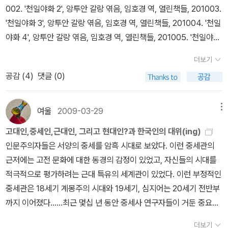
념 논쟁이지만 민주당과 한나라당의 정권 교체 이후 현실 정치와 사
002. '천일야화 2', 앙투안 갈랑 엮음, 임호경 역, 열린책들, 201003.
회 분위기는 순식간에 뒤바뀌었다. 권력과 정권 유지 수단으로 내세
'천일야화 3', 앙투안 갈랑 엮음, 임호경 역, 열린책들, 201004. '천일
운 경제는 파탄 지경이지만 누구도 책임지지 않고 서민들은 더욱 힘
야화 4', 앙투안 갈랑 엮음, 임호경 역, 열린책들, 201005. '천일야화
겨운 생활이 보장되었다. 앞날은 보이지 않고 그들만의 리그는 성황
5', 앙투안 갈랑 엮음, 임호경 역, 열린책들, 201006. '천일야화 6', 앙
더보기
리에 치러지고 있다. <보수와 진보의 정신분석>은 최근에 벌어지고
투안 갈랑 엮음, 임호경 역, 열린책들, 2010
단선적인 이야기들도 있
있는 대한민국의 정치 상황과 사람들의 이념에 대해 점검을 시도하는
공감 (
4
)
댓글 (0)
으나, 많은 이야기들이 이야기 속에 이야기, 또 그 이야기 속에 이야기
책이다. 현실 정치에 대해서는 극도로 언급을 회피하고 있으며 특정
로 이어져 이야기의 소용돌이에 빠집니다. 헤어 나오기 힘들게 재밌
정당이나 정치인을 거론하고 있지는 않지만 우리 사회 구성원 개개인
어요.몇 몇 이야기들은 어릴 때 읽었던 기억도 나구요. 햐~ 이야기 추
여울
2009-03-29
메뉴
들이 한번쯤은 반드시 점검해 볼 필요가 있는 문제들에 대해 꼼꼼히
억 여행이었어요.
07. '테스 상', 토머스 하디 저, 김문숙 역, 열린책
고대인,중세인,근대인, 그리고 현대인?과 한국인의 대위(ing)
짚어나가고 있다. 특히 보수와 진보의 차이를 정신분석학적 관점에서
들, 201108. '테스 하', 토머스 하디 저, 김문숙 역, 열린책들, 2011
인문주의자들은 서양의 중세를 암흑 시대로 보았다. 이런 중세관의
살펴보는 일은 흥미롭다. 사람들의 의식에 내재한 정치적 성향들은
사회의 비판이나 죽음의 두려움도 없이, 자신의 감정을 절대 속이지
근저에는 고전 문화에 대한 동경의 감정이 있었고, 자신들의 시대를
나이와 계층과 성별과 학력과 지역에 따라 전혀 다른 양상으로 나타
않고 충실히 따른, 가장 용감한 여인 테스의 이야기
09. '엠마 상',
적극적으로 평가하려는 근대 특유의 세계관이 있었다. 이런 부정적인
난다. 단순히 교육에 의한 것이거나 주변의 상황에 따라서만 결정되
제인 오스틴 저, 이미애 역, 열린책들, 201110. '엠마 하', 제인 오스틴
중세관은 18세기 계몽주의 시대와 19세기, 심지어는 20세기 전반부
는 것도 아니다. 주어진 환경과 인식의 전환점에 따라 보수와 진보는
저, 이미애 역, 열린책들, 2011
자기 잘난 맛에 사는 오지래퍼 엠마.
까지 이어졌다......최근 몇십 년 동안 중세사 연구자들이 거둔 중요한
결정되기도 한다. 모든 외적 조건이 진보적일 것 같은 사람도 보수적
남의 사랑 맺어주려다 헛다리만 짚지만, 결국 자기 사랑은 잘 찾는다
연구성과가 서양 중세의 역동성 이다. 상식적인 역사가라면 중세 사
인 부분이 있고 대단히 보수적인 사람도 진보적인 면을 가지고 있기
는 이야기 11. '그 후', 나쓰메 소세키 저, 윤상인 역, 민음사, 2003
한
더보기