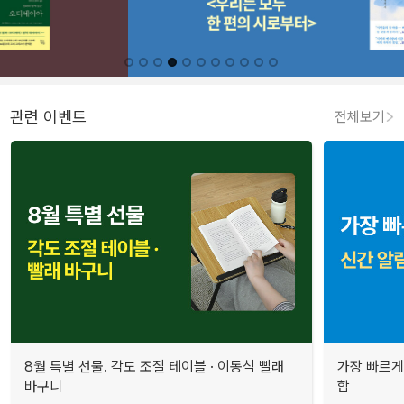
관련 이벤트
전체보기
8월 특별 선물. 각도 조절 테이블 · 이동식 빨래
가장 빠르게
바구니
합