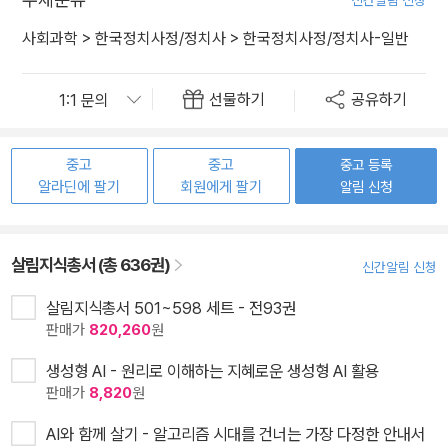
사회과학
>
한국정치사정/정치사
>
한국정치사정/정치사-일반
선물하기
공유하기
중고
중고
중고 등록
알라딘에 팔기
회원에게 팔기
알림 신청
살림지식총서 (총 636권)
신간알림 신청
살림지식총서 501~598 세트 - 전93권
판매가
820,260
원
생성형 AI - 원리로 이해하는 지혜로운 생성형 AI 활용
판매가
8,820
원
AI와 함께 살기 - 알고리즘 시대를 건너는 가장 다정한 안내서