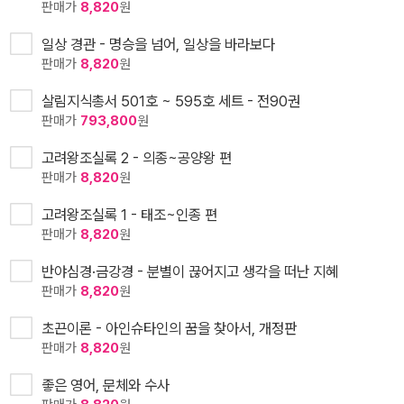
판매가
8,820
원
일상 경관 - 명승을 넘어, 일상을 바라보다
판매가
8,820
원
살림지식총서 501호 ~ 595호 세트 - 전90권
판매가
793,800
원
고려왕조실록 2 - 의종~공양왕 편
판매가
8,820
원
고려왕조실록 1 - 태조~인종 편
판매가
8,820
원
반야심경·금강경 - 분별이 끊어지고 생각을 떠난 지혜
판매가
8,820
원
초끈이론 - 아인슈타인의 꿈을 찾아서, 개정판
판매가
8,820
원
좋은 영어, 문체와 수사