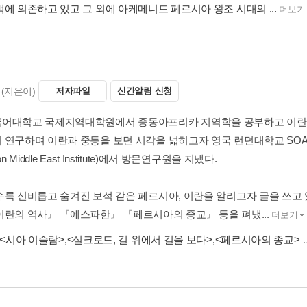
책에 의존하고 있고 그 외에 아케메니드 페르시아 왕조 시대의 ...
더보기
(지은이)
저자파일
신간알림 신청
어대학교 국제지역대학원에서 중동아프리카 지역학을 공부하고 이란
연구하며 이란과 중동을 보던 시각을 넓히고자 영국 런던대학교 SOAS(School of
on Middle East Institute)에서 방문연구원을 지냈다.
수록 신비롭고 숨겨진 보석 같은 페르시아, 이란을 알리고자 글을 쓰고
이란의 역사』 『에스파한』 『페르시아의 종교』 등을 펴냈...
더보기
<시아 이슬람>
,
<실크로드, 길 위에서 길을 보다>
,
<페르시아의 종교>