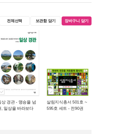
전체선택
보관함 담기
장바구니 담기
일상 경관
- 명승을 넘
살림지식총서 501호 ~
어, 일상을 바라보다
595호 세트 - 전90권