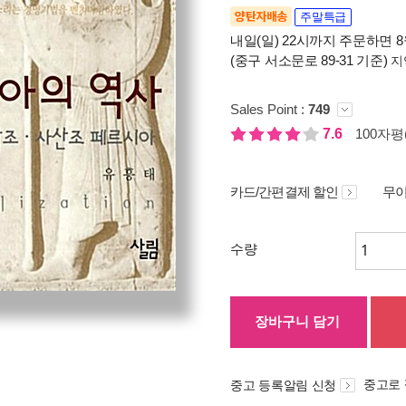
양탄자배송
주말특급
내일(일) 22시까지 주문하면 8월
(중구 서소문로 89-31 기준)
지
Sales Point :
749
7.6
100자평(
카드/간편결제 할인
무이
수량
장바구니 담기
중고로
중고 등록알림 신청