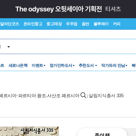
알라딘굿즈
온라인중고
중고매장
우주점
음반
블루레이
커피
서
스트
새로나온책
이벤트
정가인하도서
추천도서
작가와의 만남
북
 페르시아·파르티아 왕조.사산조 페르시아
살림지식총서 335
|
종이책