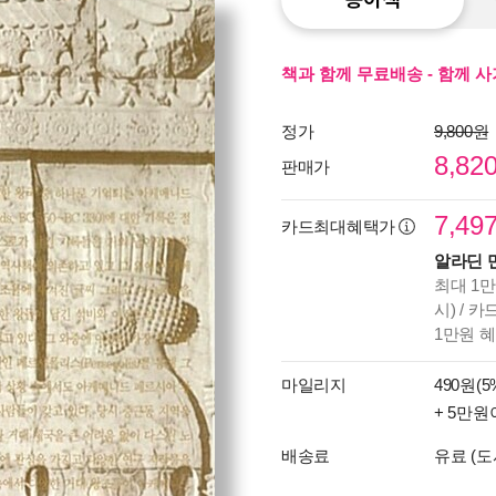
책과 함께 무료배송 - 함께 사
정가
9,800원
8,82
판매가
7,49
카드최대혜택가
알라딘 
최대 1만
시) / 
1만원 
마일리지
490원(5
+ 5만원
배송료
유료 (도