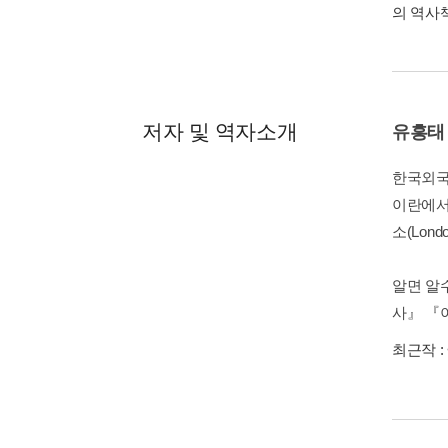
의 역사
저자 및 역자소개
유흥태
한국외국
이란에서 
소(Lond
알면 알
사』 『
최근작 :