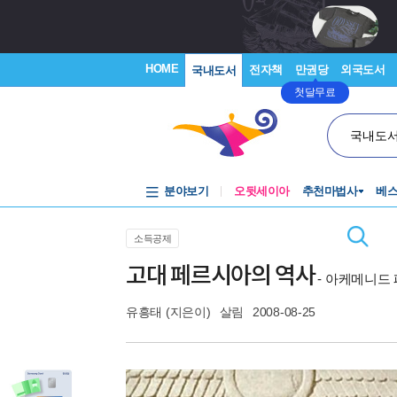
HOME
전자책
만권당
외국도서
국내도서
첫달무료
국내도
분야보기
오뒷세이아
추천마법사
베
소득공제
고대 페르시아의 역사
- 아케메니드
유흥태
(지은이)
살림
2008-08-25