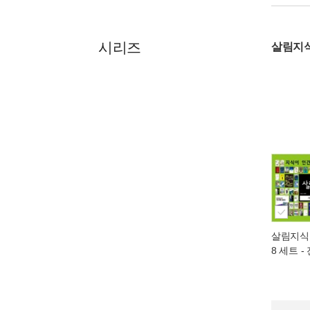
시리즈
살림지
살림지식총
8 세트 -