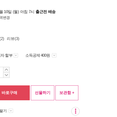
 10일 (월) 아침 7시
출근전 배송
역변경
2)
리뷰(3)
자 할부
소득공제 400원
바로구매
선물하기
보관함 +
 팔기