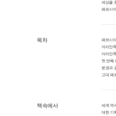
세상을 
페르시아
목차
페르시아
아리안족
아리안족
첫 번째
분권과 
고대 페
책속에서
세계 역사
대한 기