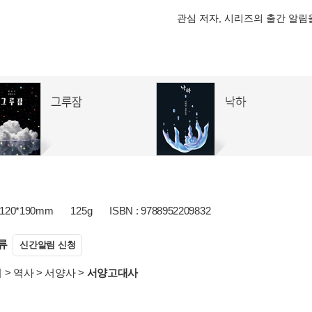
관심 저자, 시리즈의 출간 알
120*190mm
125g
ISBN : 9788952209832
류
신간알림 신청
서
>
역사
>
서양사
>
서양고대사