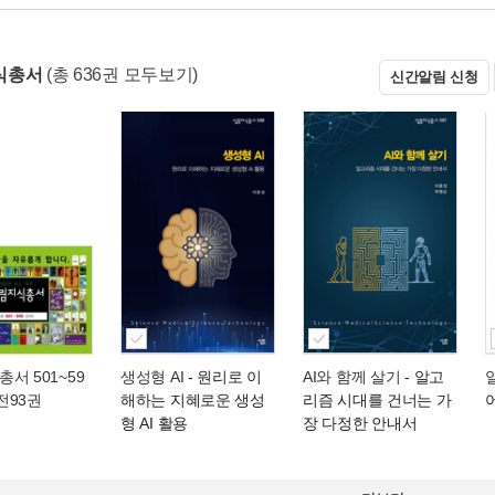
식총서
(총 636권 모두보기)
신간알림 신청
서 501~59
생성형 AI
- 원리로 이
AI와 함께 살기
- 알고
 전93권
해하는 지혜로운 생성
리즘 시대를 건너는 가
형 AI 활용
장 다정한 안내서