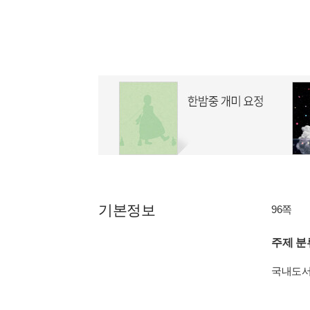
기본정보
96쪽
주제 분
국내도