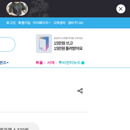
로그인
회원가입
마이페이지
고객센터
장바구니
(0)
펀드
북플
서재
투비컨티뉴드
창작플랫폼
투비컨티뉴드