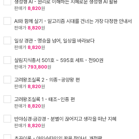
생성형 AI - 원리로 이해하는 지혜로운 생성형 AI 활용
판매가
8,820
원
AI와 함께 살기 - 알고리즘 시대를 건너는 가장 다정한 안내서
판매가
8,820
원
일상 경관 - 명승을 넘어, 일상을 바라보다
판매가
8,820
원
살림지식총서 501호 ~ 595호 세트 - 전90권
판매가
793,800
원
고려왕조실록 2 - 의종~공양왕 편
판매가
8,820
원
고려왕조실록 1 - 태조~인종 편
판매가
8,820
원
반야심경·금강경 - 분별이 끊어지고 생각을 떠난 지혜
판매가
8,820
원
초끈이론 - 아인슈타인의 꿈을 찾아서, 개정판