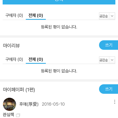
왕에서 설문대할망, 삼신인으로 연결짓다! ‘제주 전설’(전 5권) 출간
의의와 전체 구성 이번에 펴내는 ‘제주 전설’(전 5권)의 특징은, 우선
구매자 (0)
전체 (0)
기존 민속학자나 작가에 의해 편찬된 제주도 전설 편편들을 총망라·
집성했다는 점이다. 거기에다 그간 채록은 되었으나 현대어로 옮겨지
등록된 평이 없습니다.
지 않은 것들을 다수 포함하여 기존의 것들과 차별을 두었다. 또한 전
설 분류에서 ‘제주장사 전설’ 항목을 따로 설정하여 제주민들의 소망
쓰기
마이리뷰
과 한계의식 등을 한눈에 살펴볼 수 있도록 했다.(『제주 전설 1』, pp.
37~175) 그러나 무엇보다 이 책의 가장 큰 특징은 ‘탐라국’의 계보
구매자 (0)
전체 (0)
를 ‘천지왕→설문대할망→삼신인’으로 연결하여 서사의 맥을 하나로
이었다는 사실이다. 이런 맥락화는 이 책에서 처음 시도되는 것이다.
등록된 평이 없습니다.
그동안 서로 관계가 없거나 모순 관계였던 제주 신화의 ‘천지왕’(『제
주 신화 1』, pp.18~21)과 제주 전설의 ‘설문대할망’(『제주 전설 1』, p
쓰기
마이페이퍼 (1편)
p.9~19), 그리고 제주 역사의 고(高).양(梁).부(夫) ‘3성씨(三姓
氏)’(『제주 전설 1』, pp.20~24)를 한 줄로 연결한 이 계보는 신화와
후애(厚愛)
2016-05-10
메뉴
전설 등을 통괄하여 ‘탐라의 대서사’를 여는 계기가 될 것이다. ‘제주
관심책
전설’(전 5권)의 전체 구성은 다음과 같다. 『제주 전설 1』에는 제주섬