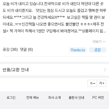
오늘 비가 내리고 있습니다.전국적으로 비가 내린다 하던데 다른 곳
이 어떻게 형성되었는지(3편), 제주의 이름난 장사에는 누가 있었는
도 비가 내리겠지요. 맛있는 점심 드시고 오늘도 즐겁고 행복한 하루
지(30편)에 대해 묶어놓았다. 제주 사람들은 오랫동안 제주에서 큰
되세요.*^^*그리고 늘 건강하세요!!!*^^* 보고싶은 책들 몇 권이 보
인물이 나기를 기다려왔다. 서울에서 가장 멋 곳에 있는 섬이어서 임
이네요..ㅠㅠ신간책들 나오면 좋으면서도 불안불안 ㅎㅎㅎ<제주 전
금의 덕이 미치지 못할 뿐 아니라, 탐관오리들의 등쌀이 심해 살기가
설> 책 가격이 착해서 1권만 구입해서 봐야겠어요.^^상품페이지 밑
어려웠기 때문이다. 그래서 독립국이었던 옛 ‘탐라’의 기억을 되살리
줄긋기 보니까 재밌어 보입니다.그리고 제주에는 어떤 전설이 있는지
며, 엄청난 힘을 지닌 장수가 출현하여 자기들의 임금이 되어주었으
더보기
도 궁금하고요~ 보이그룹 세븐틴의 24시간을 담았다. 13명의 멤
면 하는 소망을 수많은 ‘장사 전설’로 남긴 것이다. 『제주 전설 2』(30
공감 (
36
)
댓글 (6)
버 전원 개인 화보와 인터뷰, 단체 화보 수록. 또한 소장용 엽서책(멤
편)와 『제주 전설 3』(29편)에는 제주의 역사에 얽힌 전설을 모아놓
버 1인 1매씩 총 13매)과 제작 현장을 담은 부가영상(QR코드 재중)
았다. 그 가운데 『제주 전설 2』에는 제주 출신의 유명한 역사적 인물
도 함께 제공한다.-알라딘 책소개 영화 [워크래프트]의 공식 프
이야기를 담았고, 『제주 전설 3』에는 충견.명견.명마에 관한 이야기
반품/교환 안내
리퀄 소설이다. 프리퀄은 영화나 드라마, 소설의 이전 이야기를 다루
와, 효부.효자.열녀 등 다른 지방의 전설과 비슷한 내용의 이야기가 들
는 것으로, <워크래프트 : 듀로탄>은 영화의 주인공인 오크 영웅 듀
어 있다. 그 가운데 『제주 전설 4』에는 ‘제주의 자연신앙’에 관한 전
로탄이 세계의 멸망에 맞서 부족을 지키고자 치열하게 분투하는 과정
설 25편과, ‘무속신앙’ 전설 12편을 모아 실었다. 『제주 전설 5』에는
을 실감나게 보여준다.겨울은 가혹하고 사냥감은 부족한 드레노어의
‘제주의 풍수신앙’ 29편과, ‘도깨비(도채비)신앙’에 대한 전설 8편을
로그인
전체 메뉴
회사 소개
출판사 안내
PC 버전
척박한 환경을 견뎌 내며 살아가는 서리늑대 부족은 용맹하고 강인하
실었는데, 특히 ‘풍수’는 ‘무속’ 못지않게 제주민들에게 거의 신앙화되
며 독립적인 오크 부족이다. 어느 날, 수수께끼의 이방인 굴단이 서리
어 생활 속에 자리 잡았었다는 사실이 눈에 띈다. 이는 불모의 섬이라