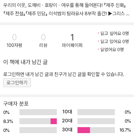
우리의 이웃, 도깨비ㆍ호랑이ㆍ여우를 통해 들어본다! 『제주 신화』
다. 이제 그간의 『소설로 읽는 제주도 신화』(2005), 『제주 전설집』 Ⅰ·
『제주 전설』『제주 민담』 이석범의 탐라유사 8부작 출간! ▶그리스 올
Ⅱ(2011~2012) 등의 성과를 기반으로 하고 ‘제주 민담’을 추가한 제
림포스에 비견될 만큼 수많은 신들이 펼치는 흥미로운 이야기 ‘신들
주도 옛이야기들 총체인 이 ‘탐라유사(耽羅遺事)’를 ‘살림지식총
의 고향’제주섬의 신화.전설.민담을 한데 묶다! 살림출판사에서는 지
서’에 한데 모아 선보인다. 설화의 보물창고를 활짝 열어젖혔으니, 원
읽고 싶어요 0명
0
0
1
난 14년간 문·사·철을 중심으로 한 인문학과, 과학기술·예술·실용 등
하는 누구든 한국에 마지막 남은 이 전통문화 콘텐츠에 수월히 접속
읽고 있어요 0명
100자평
리뷰
마이페이퍼
다양한 분야를 아우르는 ≪살림지식총서≫를 500종 이상 출간했다.
하여 보석들을 캐내가기를 바라고 있다.
읽었어요 0명
명실상부한 ‘대한민국 대표문고’임을 자처하는 ≪살림지식총서≫가
이 책에 내가 남긴 글
이번에는 ‘제주의 신화.전설.민담’(전 8권)’을 준비했다. 문고본으로
서는 처음 시도되는 기획이다. ‘신화’는 신들이 등장하는 세상의 근원
로그인하면 내가 남긴 글과 친구가 남긴 글을 확인할 수 있습니다.
적 질서에 대한 이야기, ‘전설’은 비범한 인물이 등장하며 사실을 뛰어
로그인하기
넘는 역사 이야기를 들려주는 것, ‘민담’은 평범한 인물들이 겪는 특이
한 체험 이야기라고 할 수 있다. 그 가운데 두 권으로 펴내는 『제주 신
구매자 분포
화』는 한반도나 대륙의 상징인 강남천자국에 가서 구국의 영웅이 되
10대
0%
0%
고도 다시 제주도로 돌아온 영웅 궤네깃도의 얼굴에서 운명과 맞서는
20대
0%
8.3%
또 다른 탐라국의 모습을 만날 수 있다. 신화가 되살아나는 섬, 제주
30대
16.7%
0%
하면 ‘탐라국의 문화적 독립’이란 말이 떠오른다. 그간 일반 대중에게