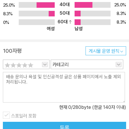
40대
널리 알려지지 않았던 제주도 신화가, 제주에서 나고 자란 이석범의
25.0%
25.0%
입담과의 의욕적인 작업을 통해 새 옷을 갈아입었으며, 현대의 독자
50대
8.3%
8.3%
들에게 경이로운 제주도 신화의 참맛을 비로소 선보이게 되었다. ▶
60대
8.3%
0%
여성
남성
바야흐로 제주 홀릭의 시대! 하지만 외형의 성장만큼 내실은 튼튼한
가? 현재 제주도 인구는 65만 명 정도 된다. 한 해 유입자가 1만 명
이상이고 관광객은 1,000만 명을 웃돌고 있다. 바야흐로 ‘제주 홀
100자평
게시물 운영 원칙
릭’의 시대! 땅값은 치솟고 아파트 거래 가격은 폭발적으로 상승하고
있는 중이다. 그러나 땅값, 아파트값 상승이라는 물질적 풍요는 역설
카테고리
적으로 그 안의 정신을 핍박하는 결과로 나타날 수도 있지 않을까?
이 책은 그런 우려를 딛고, 아파트와 땅 밑에 스민 제주(탐라)의 에스
프리를 복원하여 재미있게 전달하려는 데도 한 목적이 있다. 모든 것
이 변해도 결코 변하지 않는 탐라의 원형질이 무엇인가를. ‘이석범의
탐라유사 8부작’을 통해 제주도민과 제주도 관광객이 ‘천지왕’을 알
현재
0
/280byte (한글 140자 이내)
게 되고, ‘설문대할망’이 어떻게 살았고, ‘오돌또기’가 어떻게 해서 생
스포일러 포함
겨난 노래인지에 대해 알아가면서, 제주도에 대한 긍지를 느낄 수 있
다면 이 책의 소임은 다하는 것이 될 것이다. ▶ 탐라국의 계보를 천지
등록