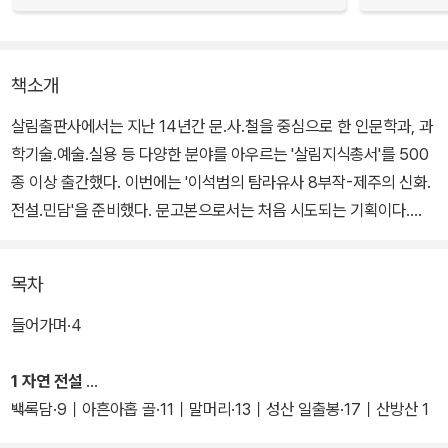
책소개
살림출판사에서는 지난 14년간 문.사.철을 중심으로 한 인문학과, 과
학기술.예술.실용 등 다양한 분야를 아우르는 '살림지식총서'를 500
종 이상 출간했다. 이번에는 '이석범의 탐라유사 8부작-제주의 신화.
전설.민담'을 준비했다. 문고본으로서는 처음 시도되는 기획이다.
<제주 전설>의 특징은, 우선 기존 민속학자나 작가에 의해 편찬된 제
목차
주도 전설 편편들을 총망라.집성했다는 점이다. 거기에다 그간 채록
은 되었으나 현대어로 옮겨지지 않은 것들을 다수 포함하여 기존의
들어가며·4
것들과 차별을 두었다. 또한 전설 분류에서 '제주장사 전설' 항목을 따
로 설정하여 제주민들의 소망과 한계의식 등을 한눈에 살펴볼 수 있
1 자연 전설
도록 했다.
백록담·9｜아흔아홉 골·11｜말머리·13｜성산 일출봉·17｜산방산 1
9｜두럭산 21｜영주산과 무선돌 23｜유반석과?무반석 26｜군산