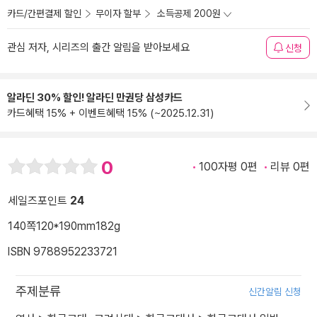
카드/간편결제 할인
무이자 할부
소득공제 200원
관심 저자, 시리즈의 출간 알림을 받아보세요
신청
알라딘 30% 할인! 알라딘 만권당 삼성카드
카드혜택 15% + 이벤트혜택 15% (~2025.12.31)
0
100자평 0편
리뷰 0편
세일즈포인트
24
140쪽
120*190mm
182g
ISBN 9788952233721
주제분류
신간알림 신청