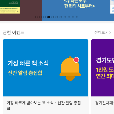
관련 이벤트
전체보기
가장 빠르게 받아보는 책 소식 - 신간 알림 총집
경기컬처패스
합