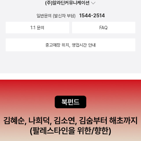
(주)알라딘커뮤니케이션
불꽃 마루를 찾아와 풍요롭고 비옥한 신세계로 이주할 것을 제안한
는 제주의 지리결정적 상황 때문에 육지보다 풍수가 더 성행했으리라
다. 서리늑대의 족장 듀로탄은 힘겨운 결정을 내리고, 이제 서리늑대
는 짐작을 가능케 한다. ▶제주도는 어떻게 형성되었을까? 설문대할
1544-2514
일반문의 (발신자 부담)
부족은 고향과 명예, 전통을 모두 버리고 미지의 영역을 향한 첫 걸음
망, 삼신인 전설에 담긴 탐라국 이야기 설문대할망 설문대는 이 세상
1:1 문의
FAQ
을 내디딘다.-알라딘 책소개 우미.K의 판타지 로맨스 소설. 박물
을 창조한 천지왕의 늦둥이 딸이다. 그의 큰오빠 대별왕은 저승을, 작
관 큐레이터 실습 대타 아르바이트를 하던 연화는 실습 마지막 날 건
은오빠 소별왕은 이승을 다스리고 있었다. 설문대는 태어날 때부터
중고매장 위치, 영업시간 안내
물이 붕괴되는 사고를 당하는데…. 의식을 차려 보니 2016년이 아니
몸집이 크고 힘이 센데다 호기심도 많고 활달한 성격을 지니고 있었
라 200년 전 과거로 이동을? '정신이 온전치 못한 광녀인가?' '저 미
다. 그런데도 천지왕은 설문대로 하여금 시중만 들게 했다. 지루한 생
친 여자 아니에요.' 낯선 곳에서 마주친 남자와 유쾌하지 못한 첫 만
활만 하고 있던 설문대는 작은오빠인 소별왕이 다스리고 있는 이승에
남. 까칠하고 자존감 높은 이 남자, 동국의 대신관 '청림'이었다. 여인
관심이 쏠렸다. 어느 날 몰래 하늘에서 이승으로 뛰어내린 설문대가
은 들어올 수 없다는 천궁에 들어온 연화와 천궁의 주인인 대신관 청
내려앉은 곳은 한라산이었다. 산에 영기가 서려 있어 이곳 사람들은
림. 두 사람의 운명은 이미 시작되었다. 박물관 큐레이터 실습 대타
한라산을 할로영산이라고 불렀다. 이곳 사람들은 하늘에서 내려온 거
아르바이트를 하던 ‘연화’는 실습 마지막 날건물이 붕괴되는 사고를
대한 여인 설문대를 존칭하여 ‘설문대할망’이라고 불렀다. 설문대할
당하는데……의식을 차려 보니 2016년이 아니라 200년 전 과거로
망의 식사량과 배변량은 엄청났다. 설문대의 똥무더기가 쌓인 곳은 3
이동을!?“정신이 온전치 못한 광녀(狂女)인가?”“저 미친 여자 아니
60개의 오름이 되었고, 설문대의 소변으로 인해 동강 난 땅이 ‘소섬
에요.”낯선 곳에서 마주친 남자와 유쾌하지 못한 첫 만남.까칠하고 자
(牛島)’이 되었다. 설문대할망이 왼쪽 발을 잘못 뻗어 우도에 낸 구멍
존감 높은 이 남자, 동국의 대신관 ‘청림’이었다.여인은 들어올 수 없
두 개가 ‘고래동굴’이다. 제주 조천리에 있는 엉장매코지는 설문대할