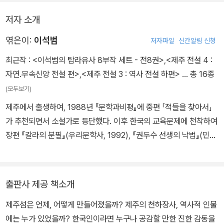
그러나 무엇보다 이 책의 가장 큰 특징은 '탐라국'의 계보를 '천지왕→
30｜비양도 1 35｜비양도 2 37｜외돌개 39｜섶섬 42｜가릿뱅디
저자 소개
설문대할망→삼신인'으로 연결하여 서사의 맥을 하나로 이었다는 사
44｜베락구룽 47｜강초간물 50｜쇠 죽은 못 52｜여우물 55｜세
실이다. 이런 맥락화는 이 책에서 처음 시도되는 것이다. 그동안 서로
별포 57｜노싱이드르 59｜곱은소 61｜당산봉 삼반석 64｜수월봉
엮은이:
이석범
저자파일
신간알림 신청
관계가 없거나 모순 관계였던 제주 신화의 '천지왕'과 제주 전설의 '설
과 녹고물 68｜용궁올레 72｜영산이골 79
최근작 :
<이석범의 탐라유사 8부작 세트 - 전8권>
,
<제주 전설 4 :
문대할망', 그리고 제주 역사의 고(高).양(梁).부(夫) '3성씨'를 한 줄
자연.무속신앙 전설 편>
,
<제주 전설 3 : 역사 전설 하편>
… 총 16종
로 연결한 이 계보는 신화와 전설 등을 통괄하여 '탐라의 대서사'를 여
(모두보기)
는 계기가 될 것이다.
제주에서 출생하여, 1988년 『문학과비평』에 중편 「적들을 찾아서」
가 추천되면서 소설가로 등단했다. 이후 한국의 교육문제에 천착하여
장편 『갈라의 분필』(우리문학사, 1992), 『권두수 선생의 낙법』(민음
사, 1993), 『윈터스쿨』(전2권, 살림출판사, 1996) 등 ‘교육장편 3부
작’을 펴냈으며, 『윈터스쿨』로 제3회 상상문학상을 받았다. 그 외 신
문칼럼을 모은 『선생님으로 산다는 것』(살림, 2008), 중단편집 『어
출판사 제공 책소개
둠의 입술』(청동거울, 2001) 등의 저서가 있다. 2002년 이후 ‘설화
제주섬은 언제, 어떻게 만들어졌을까? 제주의 천하장사, 역사적 인물
의 보고’라 회자되는 고향 제주의 ‘신화·전설·민담’ 등 구전되는 모든
에는 누가 있었을까? 한국인이라면 누구나 공감할 만한 진한 감동을
설화를 꼼꼼히 섭렵하고 재구성하여 책으로 펴내는 작업을 지속해왔