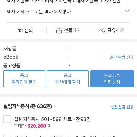
역사
>
한국고대~고려시대
>
한국고대사
>
한국고대사 일반
역사
>
테마로 보는 역사
>
지방사
선물하기
공유하기
새상품
-
eBook
-
출간 알림 신청
중고상품
-
중고
중고
중고 등록
알라딘에 팔기
회원에게 팔기
알림 신청
살림지식총서 (총 636권)
신간알림 신청
살림지식총서 501~598 세트 - 전93권
판매가
820,260
원