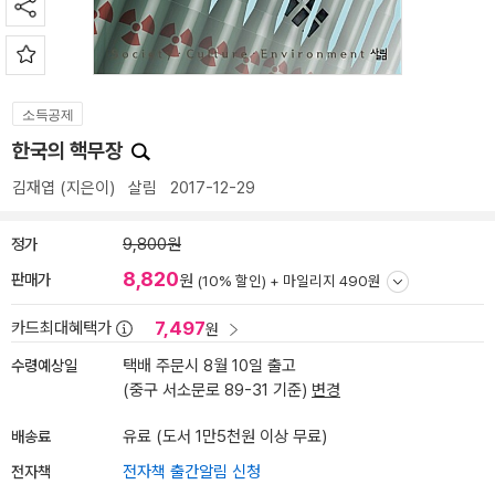
소득공제
한국의 핵무장
김재엽
(지은이)
살림
2017-12-29
정가
9,800원
8,820
판매가
원
(10% 할인) +
마일리지 490원
7,497
카드최대혜택가
원
수령예상일
택배 주문시 8월 10일 출고
(중구 서소문로 89-31 기준)
변경
배송료
유료 (도서 1만5천원 이상 무료)
전자책
전자책 출간알림 신청