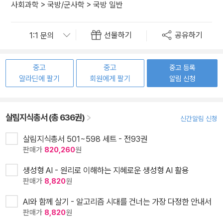
사회과학
>
국방/군사학
>
국방 일반
선물하기
공유하기
중고
중고
중고 등록
알라딘에 팔기
회원에게 팔기
알림 신청
살림지식총서 (총 636권)
신간알림 신청
살림지식총서 501~598 세트 - 전93권
판매가
820,260
원
생성형 AI - 원리로 이해하는 지혜로운 생성형 AI 활용
판매가
8,820
원
AI와 함께 살기 - 알고리즘 시대를 건너는 가장 다정한 안내서
판매가
8,820
원