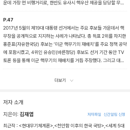
없애기 위한 결단이었다. 그리고 다시 1개월 후인 12월 18일 노태우
운데 가장 먼 비행거리로, 한반도 유사시 핵우산 제공을 담당할 무기
대통령은 “내가 여러분께 말씀드리는 이 시각, 우리나라의 어디에도,
들(장거리 폭격기 등)이 다수 배치된 서태평양의 괌에 위치한 미군 기
단 하나의 핵무기도 존재하지 않습니다”라고 밝히는 「핵무기 부재
지까지 공격할 수 있는 수준이다. 다시 말해 미국의 핵우산 제공 능력
P.47
(不在) 선언」을 발표하여 주한미군의 핵무기 철수가 완료되었음을
이 북한의 직접적인 공격 위협에 노출된 것이다. 그 결과 한국 내부에
2017년 5월의 제19대 대통령 선거에서는 주요 후보들 가운데서 핵
확인했다.27 이로써 한국은 33년 동안 계속되었던 미군 핵무기의 배
서는 만약 북한이 ICBM 등으로 미국에 직접 핵무기를 발사할 수 있
무장을 공개적으로 지지하는 사례가 나타났다. 총 득표 2위를 차지한
치를 마감하고, 공식적으로 비핵화의 길을 선택하게 된 것이다.
게 된다면, 미국은 ‘서울을 지키기 위해 뉴욕을 희생시켜야 하는
홍준표(자유한국당) 후보는 ‘미군 핵무기의 재배치’를 주요 정책 공약
가?’라는 고민에 직면할 것이며 결국 한국에 대한 핵우산 공약 실행
에 포함시켰고, 4위인 유승민(바른정당) 후보도 선거 기간 동안 TV
을 포기할 것이라는 우려가 높아지고 있다.
토론 등을 통해 미군 핵무기의 재배치를 거듭 주장했다. 그리고 대통
그뿐만 아니라 북한은 6차 핵실험으로부터 12일 후인 9월 15일, 중
령 선거로부터 3개월이 지난 8월 16일, 제1야당이자 국회 내 의석수
거리 탄도미사일(IRBM: Intermediate Range Ballistic Missile)
2위를 차지하는 보수 성향의 자유한국당이 미군 핵무기를 재배치하
더보기
‘화성-12형’을 일본 상공 너머 북태평양으로 시험 발사했는데, 비행
는 방안을 공식 당론으로 채택·선언했다. 자유한국당은 2017년 9월
거리가 3,700킬로미터에 달했다. 이는 북한이 발사한 탄도미사일 가
북한의 6차 핵실험을 계기로 미군 핵무기의 재배치를 촉구하는 1,00
운데 가장 먼 비행거리로, 한반도 유사시 핵우산 제공을 담당할 무기
0만 명 서명 운동에 나서는 등 미군 핵무기 재배치 주장을 더욱 강화
저자 소개
들(장거리 폭격기 등)이 다수 배치된 서태평양의 괌에 위치한 미군 기
하고 있다. 이처럼 전례 없이 높아진 국내의 핵무장 요구에도 불구하
지은이:
김재엽
저자파일
신간알림 신청
지까지 공격할 수 있는 수준이다. 다시 말해 미국의 핵우산 제공 능력
고 한국 정부는 1990년대부터 유지되어온 비핵화 정책 노선을 포기
이 북한의 직접적인 공격 위협에 노출된 것이다. 그 결과 한국 내부에
하지 않을 것임을 거듭 확인하고 있다. 특히 2017년 5월의 제19대
최근작 :
<현대무기체계론>
,
<천안함 이후의 한국 국방>
,
<세계 5대