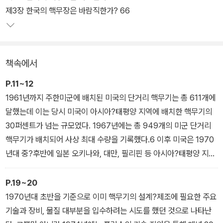
제3장 한국의 핵무장은 바람직한가? 66
책속에서
P.11~12
1961년까지 주한미군에 배치된 미국의 단거리 핵무기는 총 611개에
달했는데 이는 당시 미국이 아시아?태평양 지역에 배치한 핵무기의
30퍼센트가 넘는 규모였다. 1967년에는 총 949개의 미군 단거리
핵무기가 배치되어 사상 최대 수량을 기록했다.6 이후 미국은 1970
년대 중?후반에 일본 오키나와, 대만, 필리핀 등 아시아?태평양 지역
대부분에서 핵무기를 철수했지만 한국에서는 600개가량의 단거리
핵무기 배치를 지속했다. 당시 미국은 북한과 중국의 침략으로 한반
P.19~20
도에서 전쟁이 다시 발발할 경우, 이들 단거리 핵무기를 전쟁 초반부
1970년대 초반을 기준으로 이미 핵무기의 설계?제조에 필요한 주요
터 적극적으로 동원할 계획을 세우고 있었다. 다시 말해 공산군이 서
기술과 장비, 물질 대부분을 입수하려는 시도를 했던 것으로 나타난