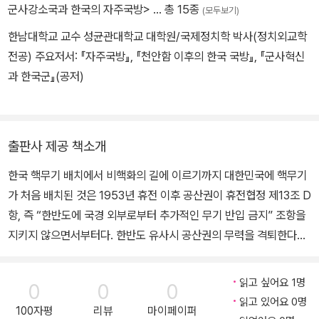
서는 만약 북한이 ICBM 등으로 미국에 직접 핵무기를 발사할 수 있
대통령 선거에서는 전임 김대중, 노무현 정부 시절의 대북 화해·협력
군사강소국과 한국의 자주국방>
… 총 15종
(모두보기)
게 된다면, 미국은 ‘서울을 지키기 위해 뉴욕을 희생시켜야 하는
정책을 지지 및 계승하고 한반도 비핵화를 고수할 것임을 강조하는
한남대학교 교수 성균관대학교 대학원/국제정치학 박사(정치외교학
가?’라는 고민에 직면할 것이며 결국 한국에 대한 핵우산 공약 실행
정치 세력이 다시 집권했다. 이러한 점은 앞으로도 상당 기간 동안 한
전공) 주요저서: 『자주국방』, 『천안함 이후의 한국 국방』, 『군사혁신
을 포기할 것이라는 우려가 높아지고 있다.
국 정부가 핵무장을 추구할 가능성이 낮을 것임을 암시한다. 아직 한
과 한국군』(공저)
국에서 핵무장에 관한 요구는 정치적·사회적으로 주류라거나 대세라
고 불릴 정도 수준이 못 되는 것이다.
출판사 제공 책소개
한국 핵무기 배치에서 비핵화의 길에 이르기까지 대한민국에 핵무기
가 처음 배치된 것은 1953년 휴전 이후 공산권이 휴전협정 제13조 D
항, 즉 “한반도에 국경 외부로부터 추가적인 무기 반입 금지” 조항을
지키지 않으면서부터다. 한반도 유사시 공산권의 무력을 격퇴한다는
명분으로 미국이 주한 미군에 핵무기를 배치하기 시작한 것이 1967
년에는 무려 949개까지 이르렀다. 그런데 1969년 리처드 닉슨 대통
읽고 싶어요 1명
0
0
0
령이 “아시아에서 자국 방위의 1차적 책임은 각국 스스로가 져야 한
읽고 있어요 0명
100자평
리뷰
마이페이퍼
다”는 ‘닉슨 독트린 (Nixon Doctrine) ’을 선언하면서 아시아권 핵