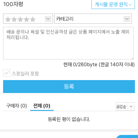
100자평
게시물 운영 원칙
비핵화의 길을 걸어왔다. 한국의 핵무장 공론화로 들끓다 1991년 한
국의 비핵화 선언 이후 북한에 김정은 정권이 들어서기 전까지는 그
카테고리
래도 한국은 핵무장 유무에 대해 그리 관심을 두지 않았다. 그런데 지
금은 사정이 달라졌다. 2000년대 후반부터 계속되고 있는 북한의 정
치적?군사적 도발이 급기야 2017년에는 핵무기급 장거리 탄도미사
일 화성-14,15 등이 시험 발사에 성공하면서 한국 안보의 위기의식과
불안심리가 팽창했다. 북한의 이런 도발을 앞에 두고 미국의 핵우산
현재
0
/280byte (한글 140자 이내)
은 한반도의 평화와 안전을 지키는 데 실패한 ‘찢어진 우산’이 아니겠
스포일러 포함
냐며, 한국의 핵무장론이 상승 곡선을 타고 공론화되기 시작했다. 북
한이 6차 핵실험을 강행한 직후인 2017년 9월 여론조사에서는 응답
등록
자의 60퍼센트가 핵무장에 찬성했고, 35퍼센트가 반대했다. 이는 북
한의 핵무장 위협이 심화, 지속되면서 일반 국민들 사이에서도 핵무
구매자 (0)
전체 (0)
장에 대한 거부감이 크게 낮아지고 있음을 보여준다. 더욱 주목되는
현상은 그동안 핵무장을 금기시해왔던 한국 내부의 ‘여론 주도층’, 즉
등록된 평이 없습니다.
유력 언론과 학자, 정치인 사이에서 핵무장의 공개적인 언급과 지지
를 더 이상 주저하지 않을 정도로 공론화되고 있다는 사실이다. 심지