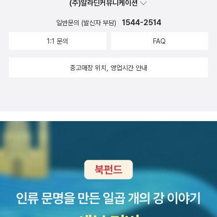
(주)알라딘커뮤니케이션
제 및 관리 시설과 탑재?발사 수단을 감시?추적하는 광역 정보수집
1544-2514
일반문의 (발신자 부담)
자산, 북한의 핵무장 능력을 파괴?제거하는 장거리 정밀유도무기, 그
리고 북한의 핵 공격을 요격하는 고도화된 방공 전력 등으로 구성된
1:1 문의
FAQ
다 둘째, 핵우산의 ‘대북 선제 불사용(NFU: No-First-Use)’ 선언이
다. “적보다 먼저 핵무기를 사용하지 않는다”는 군사전략상 원칙 또
중고매장 위치, 영업시간 안내
는 방침을 반드시 준수해야 한다. 한미 양국은 한반도에서 핵우산의
실행 조건을 ‘북한의 핵 공격에 대한 반격’으로만 한정시키는 선제 불
사용 원칙이 연합 핵전략의 근간임을 공식화해야 한다. 셋째, ‘조건부
비핵화(conditional denuclearization)’ 노선의 채택이다. 북한의
핵무장 위협이 지속?악화되는 현실 속에서 이러한 무조건적 비핵화
노선으로는 더 이상 국민들의 안보 불안 인식을 해소하기 어렵다.조
건부 비핵화는 다음 3가지 조건이 필요하다. 미국은 핵우산 제공 공
약을 유지하고 그 실효성을 뒷받침하기 위한 제도적?물리적 장치를
보장해야 한다. 그리고 미국과 국제사회는 북한이 요구하는 공식적인
핵보유국 지위를 절대 인정해서는 안 된다. 또 하나, 한반도 주변 지역
에서 새로이 핵무기를 개발?보유하려는 국가가 등장하지 말아야 한