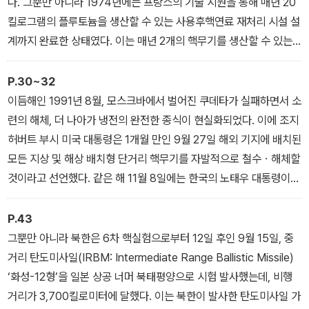
울 등 한국의 수도권 지역을 단기간 내에 점령하는 것을 막기 위해 비
다. 그뿐만 아니라 1974년에는 프랑스의 기술 지원을 통해 매년 20
무장지대(DMZ)를 비롯한 휴전선 전방 지역에서부터 주한미군의 핵
킬로그램의 플루토늄을 생산할 수 있는 사용후핵연료 재처리 시설 설
무기를 사용하여 공산군의 진격을 저지한다는 것이었다.7 이를 위해
계까지 완료한 상태였다. 이는 매년 2개의 핵무기를 생산할 수 있는
주한미군은 자신들의 단거리 핵무기를 전방 지역에 배치시켜 유사시
능력을 제공할 수 있었다. 해당 설계도는 당시 한국원자력연구소 기
신속한 동원 태세를 유지했다. 그러나 이는 핵무기를 전방 지역에서
술 실무진으로 참여했던 김철 아주대학교 명예교수가 2004년 언론
P.30~32
사용함으로써 자칫 수도권까지 방사능 피해에 노출시키는 매우 위험
에 공개했다.17 그리고 1975년에는 핵탄두의 설계까지 마무리 단계
이듬해인 1991년 8월, 모스크바에서 벌어진 쿠데타가 실패하면서 소
천만한 전략이었다.
에 있었던 것으로 전해진다. 그러나 한국의 독자적인 핵무기 개발은
련의 해체, 더 나아가 냉전의 완전한 종식이 현실화되었다. 이에 조지
끝내 미국에 노출되고 말았다. 미국은 1974년 5월 인도가 세계 6번
허버트 부시 미국 대통령은 1개월 만인 9월 27일 해외 기지에 배치된
째로 핵실험을 실시한 것에 경악했으며, 국무성과 중앙정보국(CIA)
모든 지상 및 해상 배치형 단거리 핵무기를 자발적으로 철수ㆍ해체할
을 중심으로 핵무기 개발을 시도할 가능성이 있는 국가들의 능력과
것이라고 선언했다. 같은 해 11월 8일에는 한국의 노태우 대통령이
의도를 파악하는 데 주력했다. 얼마 후 미국은 한국이 핵무기 개발에
「한반도 비핵화와 평화 구축에 관한 선언」(이하 「한반도 비핵화 선
필요한 기술과 장비를 확보하려는 움직임이 있음을 깨달았다.
언」)을 발표했다. 여기서 노태우 대통령은 “핵에너지를 평화적 목적
P.43
을 위해서만 사용하며 핵무기를 제조, 보유, 저장, 배치, 사용하지 않
그뿐만 아니라 북한은 6차 핵실험으로부터 12일 후인 9월 15일, 중
는다”라고 천명했다. 2개월 전 미국이 선언한 ‘전 세계적인 단거리 핵
거리 탄도미사일(IRBM: Intermediate Range Ballistic Missile)
무기의 철수ㆍ해체’에 따른 주한미군 핵무기의 철수 현실화를 반영하
‘화성-12형’을 일본 상공 너머 북태평양으로 시험 발사했는데, 비행
고 북한이 국제사회의 핵사찰 요구를 거부하려는 더 이상의 명분을
거리가 3,700킬로미터에 달했다. 이는 북한이 발사한 탄도미사일 가