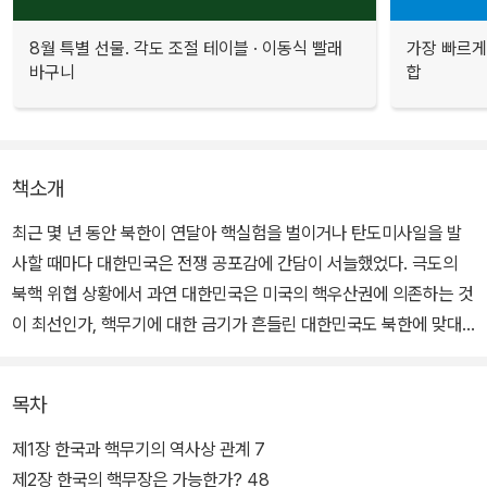
8월 특별 선물. 각도 조절 테이블 · 이동식 빨래
가장 빠르게
바구니
합
책소개
최근 몇 년 동안 북한이 연달아 핵실험을 벌이거나 탄도미사일을 발
사할 때마다 대한민국은 전쟁 공포감에 간담이 서늘했었다. 극도의
북핵 위협 상황에서 과연 대한민국은 미국의 핵우산권에 의존하는 것
이 최선인가, 핵무기에 대한 금기가 흔들린 대한민국도 북한에 맞대
응할 수 있는 핵무기를 갖추는 것이 최선인가를 두고 저자는 독자를
끌어들여 깊게 따져 묻는다. 북한의 비핵화 종용이 점점 유명무실해
목차
져가는 실정에서 저자는 한반도와 세계평화의 단초가 될 최선의 정책
대안에 대해 합리와 불합리를 판단하여 다각도로 평가?분석한다. 그
제1장 한국과 핵무기의 역사상 관계 7
리고……, 그 대안을 제시한다.
제2장 한국의 핵무장은 가능한가? 48