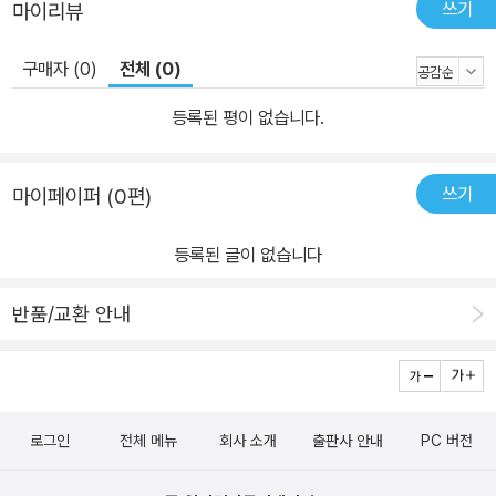
쓰기
마이리뷰
어 핵무장을 전제하고, 그렇다면 한국 자체적으로 핵무기를 개발할
것인가, 미군의 핵무기를 재배치할 것인가로까지 의견을 공론화하여
구매자 (0)
전체 (0)
피력한다. 이에 대해 저자는 ‘자체 핵무기 개발론’에 대해서는 NPT
와 IAEA의 ‘안전조치협정(Safeguards Agreement)’에 의거한 상
등록된 평이 없습니다.
시적인 감시?감독을 받고 있는 상황과 핵무기 개발?확보에 필요한
‘사용후핵연료의 재처리’ 및 ‘우라늄 농축’ 능력을 갖추지 못한 점을
쓰기
마이페이퍼 (0편)
들어 현실적?물리적으로 불가함을 강조한다. 또한 ‘미군 핵무기 재배
치’에 대해서는 미군 핵무기를 한국 영토에 재배치하는 것은 ‘한국에
등록된 글이 없습니다
도 핵무기가 있다’는 식의 심리적인 만족이나 안정은 줄 수 있겠지만,
한미 양국 정부가 견지하고 있는 비핵화 정책 노선과 어긋난다는 점
반품/교환 안내
을 지적한다. 비핵화 없이는 한반도의 평화와 통일도 없다. 저자는 ‘한
국의 핵무장은 곧 영구 분단으로 가는 길이다’라는 강한 신념을 갖고
어떤 방식이든 한국의 핵무장에 반대한다. 그리고 한반도 평화와 비
핵화를 위한 4가지의 정책대안을 제시한다. 첫째, 한국은 북한의 핵
로그인
전체 메뉴
회사 소개
출판사 안내
PC 버전
무장 위협에 맞서기 위한 독자적인 대안으로서 비핵(非核) 전략무기
의 확충과 발전을 더 가속화해야 한다. 이들은 북한 핵무기의 지휘 통