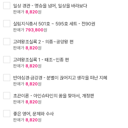
일상 경관 - 명승을 넘어, 일상을 바라보다
판매가
8,820
원
살림지식총서 501호 ~ 595호 세트 - 전90권
판매가
793,800
원
고려왕조실록 2 - 의종~공양왕 편
판매가
8,820
원
고려왕조실록 1 - 태조~인종 편
판매가
8,820
원
반야심경·금강경 - 분별이 끊어지고 생각을 떠난 지혜
판매가
8,820
원
초끈이론 - 아인슈타인의 꿈을 찾아서, 개정판
판매가
8,820
원
좋은 영어, 문체와 수사
판매가
8,820
원