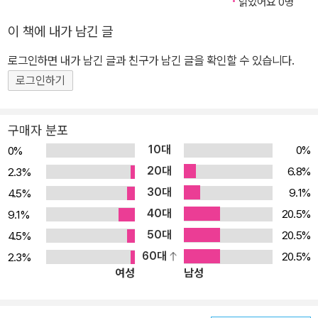
읽었어요 0명
무기를 철회하기 시작했다. 미국이 주한 미군 병력을 크게 줄이고 배
이 책에 내가 남긴 글
치된 핵무기를 다수 철수시키자 국가 안보에 위협을 느낀 한국은 19
70년대 이래 ‘자주국방 (自主國防) ’의 기치 아래 적극적으로 독자
로그인하면 내가 남긴 글과 친구가 남긴 글을 확인할 수 있습니다.
적인 방위력 태세를 갖추기 시작했다. 원자력 발전소 착공에 들어간
로그인하기
한국은 비밀리에 핵무기 개발에도 착수하여 1975년 핵탄두의 설계
까지 마무리 단계에 이르렀다. 하지만 미국에 발각되는 바람에 미국
구매자 분포
의 다각적인 압력으로 1976년 한국의 독자적 핵무기 개발은 중단되
10대
0%
0%
었다. 1991년 소련 공산권이 해체되고 냉전의 완전한 종식이 현실화
20대
6.8%
2.3%
되면서 조지 허버트 부시 미국 대통령은 해외 기지에 배치된 모든 지
30대
9.1%
4.5%
상 및 해상 배치형 단거리 핵무기를 자발적으로 철수?해체할 것이라
40대
고 선언했다. 이에 따라 같은 해 11월 8일 한국의 노태우 대통령은
20.5%
9.1%
「한반도 비핵화와 평화 구축에 관한 선언」, 즉 “핵에너지를 평화적 목
50대
20.5%
4.5%
적을 위해서만 사용하며 핵무기를 제조, 보유, 저장, 배치, 사용하지
60대
20.5%
2.3%
여성
남성
않는다”라고 천명했다. 이후「핵무기 부재 (不在) 선언」을 발표하여
주한 미군의 핵무기 철수가 완료되었음을 확인했다. 이로써 한국은 3
3년 동안 계속되었던 주한 미군 핵무기 배치를 마감하고, 공식적으로