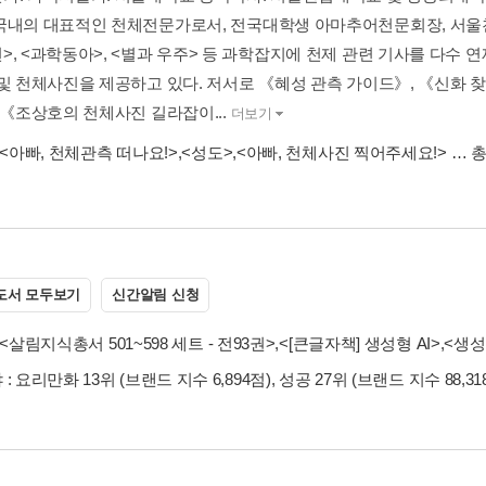
국내의 대표적인 천체전문가로서, 전국대학생 아마추어천문회장, 서울천문
, <과학동아>, <별과 우주> 등 과학잡지에 천제 관련 기사를 다수 연
 및 천체사진을 제공하고 있다. 저서로 《혜성 관측 가이드》, 《신화 찾
 《조상호의 천체사진 길라잡이...
더보기
<아빠, 천체관측 떠나요!>
,
<성도>
,
<아빠, 천체사진 찍어주세요!>
… 총
도서 모두보기
신간알림 신청
<살림지식총서 501~598 세트 - 전93권>
,
<[큰글자책] 생성형 AI>
,
<생성
: 요리만화 13위 (브랜드 지수 6,894점), 성공 27위 (브랜드 지수 88,31