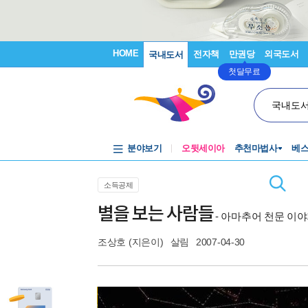
HOME
전자책
만권당
외국도서
국내도서
첫달무료
국내도
분야보기
오뒷세이아
추천마법사
베
소득공제
별을 보는 사람들
- 아마추어 천문 이
조상호
(지은이)
살림
2007-04-30