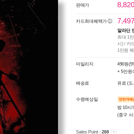
8,82
판매가
7,49
카드최대혜택가
알라딘 
최대 1만
시) / 
1만원 
마일리지
490원(5
+ 5만원
배송료
유료 (도
수령예상일
양탄자배
밤 10
(중구 서
Sales Point :
268