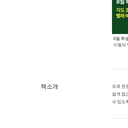
8월 특
이동식 
책소개
프로 천
쉽게 접
수 있도록