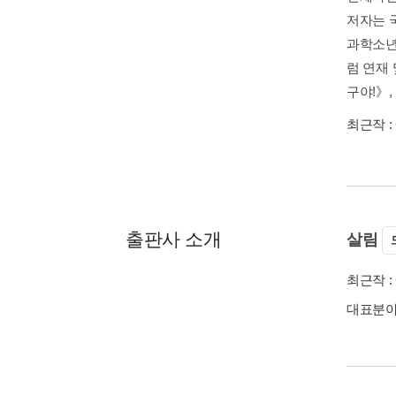
저자는 
과학소년>
럼 연재
구야!》,
최근작 :
출판사 소개
살림
최근작 :
대표분야 