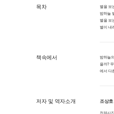
목차
별을 보
밤하늘 
별을 보
별이 내
책속에서
밤하늘의
을까? 
에서 다
저자 및 역자소개
조상호
천체사진