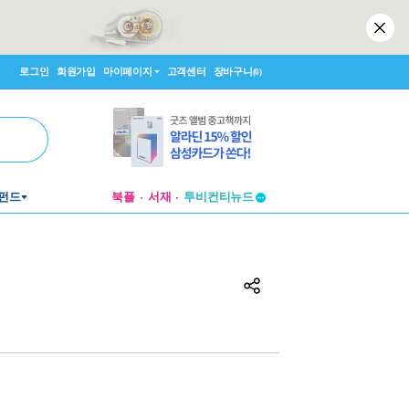
로그인
회원가입
마이페이지
고객센터
장바구니
(0)
투비컨티뉴드
펀드
북플
서재
창작플랫폼
투비컨티뉴드