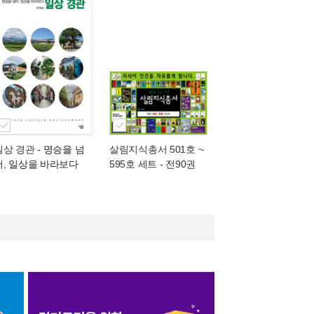
일상 경관
- 명승을 넘
살림지식총서 501호 ~
어, 일상을 바라보다
595호 세트 - 전90권