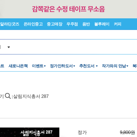
알라딘굿즈
온라인중고
중고매장
우주점
음반
블루레이
커피
서
스트
새로나온책
이벤트
정가인하도서
추천도서
작가와의 만남
북
야기
살림지식총서 287
|
정가
9,800원