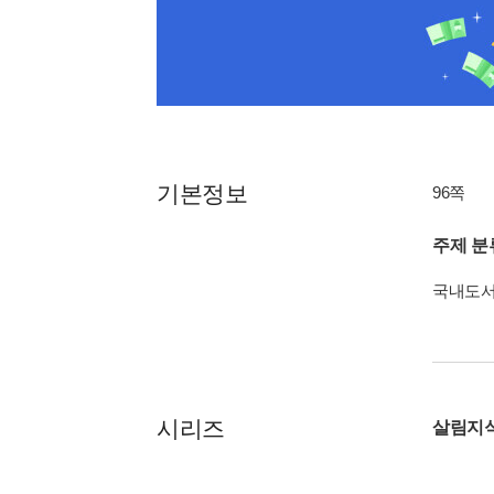
기본정보
96쪽
주제 분
국내도
시리즈
살림지