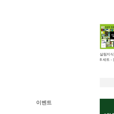
살림지식총
8 세트 -
이벤트