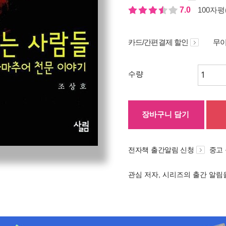
7.0
100자평(
카드/간편결제 할인
무이
수량
장바구니 담기
전자책 출간알림 신청
중고
관심 저자, 시리즈의 출간 알