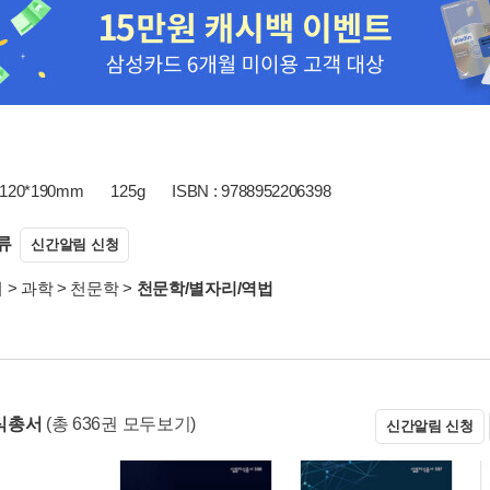
120*190mm
125g
ISBN : 9788952206398
류
신간알림 신청
서
>
과학
>
천문학
>
천문학/별자리/역법
식총서
(총 636권 모두보기)
신간알림 신청