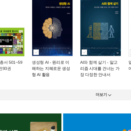
서 501~59
생성형 AI
- 원리로 이
AI와 함께 살기
- 알고
 전93권
해하는 지혜로운 생성
리즘 시대를 건너는 가
형 AI 활용
장 다정한 안내서
더보기