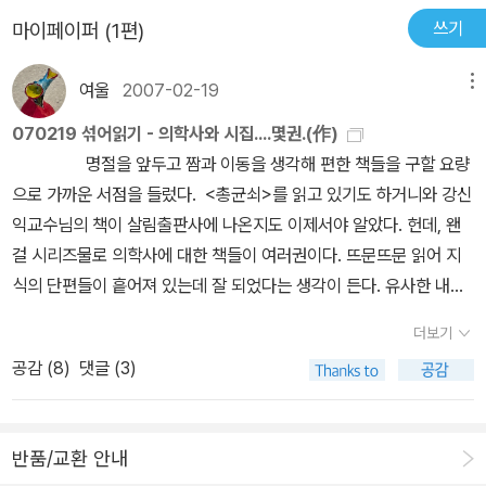
는 사상은 일(事),마음(心),몸(身),물건(物), 이 네 가지로 음양의 사
쓰기
마이페이퍼 (1편)
상이 아닌 '인의예지仁義禮智' 즉 유학의 사단四端에서 비롯한 4
원 구조를 뜻하는 것일 뿐이다.*동무東武 : 동쪽나라의 무인, 이제마
여울
2007-02-19
메뉴
의 호 -7쪽사상의학에 대해 알아보기에 앞서, 알아두어야 할 기본 법
칙 세 가지가 있다. 약물 혼용 불가의 법칙, 체질 예외 불허의 법칙, 체
070219 섞어읽기 - 의학사와 시집....몇권.(作)
질 불변의 법칙이 바로 그것인데, 이것은 사상의학의 실제 임상 운용
명절을 앞두고 짬과 이동을 생각해 편한 책들을 구할 요량
에서 매우 중요한 부분을 차지하고 있다.-24쪽앞서 말했듯 동무는 원
으로 가까운 서점을 들렀다. <총균쇠>를 읽고 있기도 하거니와 강신
래 의학자기 아닌 유학자였다. 그가 사상의학의 원리를 세운 근원을
익교수님의 책이 살림출판사에 나온지도 이제서야 알았다. 헌데, 왠
따라가 보면 사단四端이 나오는데, 이 사단은 다름 아닌 맹자에 나와
걸 시리즈물로 의학사에 대한 책들이 여러권이다. 뜨문뜨문 읽어 지
있는 인의예지仁義禮智를 말하는 것이다. 이 인의예지를 하늘이 내
식의 단편들이 흩어져 있는데 잘 되었다는 생각이 든다. 유사한 내용
려준 천성이라고 한다면, 슬픔과 노여움과 기쁨과 즐거움은 인간의
들이지만, 설 준비 간간이 나는 시간, 짬을 이용해 시집과 번갈아 읽
더보기
마음이 만들어낸 감정이라 할 수 있는데, 각 체질마다 감정이 한쪽으
다. 시집도 여러권을 구했는데, 짧은 시간이라 괜찮은 시집을 구
로 치우치지 않도록 조심해야 한다. -54쪽따라서 체질별 음식에 대
공감 (
8
)
댓글 (3)
했는지 의심스럽다. 오고 가는 길 섞어 읽는데, 괜찮다. 김선우, 이병
해 신경 쓰지 말고 골고루 먹고 아예 체질에 대해서 잊어버리고 속 편
률,김경주..그리고 한권도 괜찮았는데 박...누구더라 이름이 오락가락
히 사는 것이 건강을 위해서는 가장 좋다. 다시 한 번 말하지만, 체질
한다.오고가는 길이 막혀 설 느즈막히 출발하려는데, 세배돈을 챙긴
은 차라리 모르고 사는 게 낫다. -92쪽
반품/교환 안내
녀석들은 한달음에 귀소하고 싶은 맘인지? 저녁을 먹고 한참을 조른