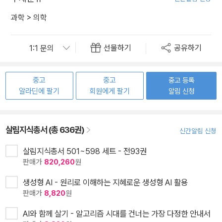
과학
>
의학
선물하기
공유하기
중고
중고
중고 등록
알라딘에 팔기
회원에게 팔기
알림 신청
살림지식총서 (총 636권)
신간알림 신청
살림지식총서 501~598 세트 - 전93권
판매가
820,260
원
생성형 AI - 원리로 이해하는 지혜로운 생성형 AI 활용
판매가
8,820
원
AI와 함께 살기 - 알고리즘 시대를 건너는 가장 다정한 안내서