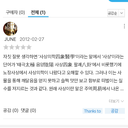
구매자 (0)
전체 (1)
메뉴
JUNE
2012-02-27
자칫 잘못 생각하면 '사상의학四象醫學'이라는 말에서 '사상'이라는
단어가 '태극太極 음양陰陽 사상四象 팔괘八卦'에서 비롯했기에
노장사상에서 사상의학이 나왔다고 오해할 수 있다. 그러나 이는 사
물을 통해 깨달음을 얻지 못하고 슬쩍 맛만 보고 함부로 떠벌이는 실
수를 저지르는 것과 같다. 원래 사상이란 말은 주역周易에서 나온 말
로 '태양太陽 소양少陽 태음太陰 소음少陰'을 가리킨다. 즉, 태극
더보기
에서 음양의 양의兩儀가 생기고, 양의에서 태양. 소양. 태음. 소음의
공감 (
0
)
댓글 (0)
사상이 생기고, 사상에서 '건乾 태兌 리離 진辰 손巽 감坎 간艮 곤
坤'의 팔괘가 생긴다는 것에서 유래한 말이다. 그러나 동무가 생각하