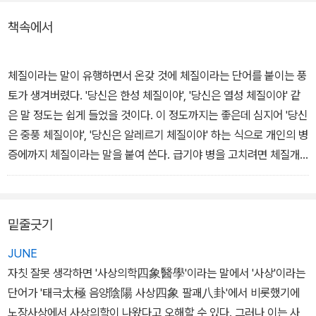
책속에서
체질이라는 말이 유행하면서 온갖 것에 체질이라는 단어를 붙이는 풍
토가 생겨버렸다. '당신은 한성 체질이야', '당신은 열성 체질이야' 같
은 말 정도는 쉽게 들었을 것이다. 이 정도까지는 좋은데 심지어 '당신
은 중풍 체질이야', '당신은 알레르기 체질이야' 하는 식으로 개인의 병
증에까지 체질이라는 말을 붙여 쓴다. 급기야 병을 고치려면 체질개
선을 해야만 한다는 말까지 한다. 아니, 저마다 타고난 체질을 어떻게
개선한단 말인가?
밑줄긋기
예를 들어, 체질개선이라는 말은 A형 혈액형이 맘에 들지 않으니 B형
이나 O형, AB형으로 개선해야 한다는 말과 같다. 이것은 불가능한
JUNE
일이다. 사실 이러한 개념 혼란은 우리 의사들이 만든 것이다. 가족력
자칫 잘못 생각하면 '사상의학四象醫學'이라는 말에서 '사상'이라는
이 높거나 유전 경향이 있는 질환을 설명하면서, 사람들이 쉽고 간단
단어가 '태극太極 음양陰陽 사상四象 팔괘八卦'에서 비롯했기에
하게 이해할 수 있는 '체질'이라는 용어로 설명했기 때문에 빚어진 일
노장사상에서 사상의학이 나왔다고 오해할 수 있다. 그러나 이는 사