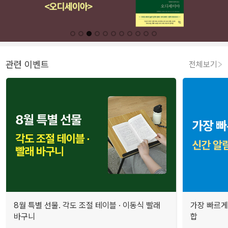
관련 이벤트
전체보기
8월 특별 선물. 각도 조절 테이블 · 이동식 빨래
가장 빠르게
바구니
합