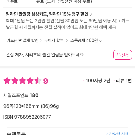
배송료
유료 (도서 1만5천원 이상 무료)
알라딘 만권당 삼성카드, 알라딘 15% 청구 할인
최대 1만원 또는 2만원 할인(전월 30만원 또는 60만원 이용 시) / 카드
발급월 +1개월까지는 전월 실적이 없어도 최대 1만원 혜택 제공
카드/간편결제 할인
무이자 할부
소득공제 400원
관심 저자, 시리즈의 출간 알림을 받아보세요
신청
9
100자평 2편
리뷰 1편
세일즈포인트
180
96쪽
128*188mm (B6)
96g
ISBN 9788952206077
주제분류
신간알림 신청