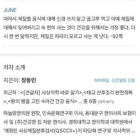
마다 감정이 한쪽으로 치우치지 않도록 조심해야 한다. -54쪽
JUNE
따라서 체질별 음식에 대해 신경 쓰지 말고 골고루 먹고 아예 체질에
대해서 잊어버리고 속 편히 사는 것이 건강을 위해서는 가장 좋다. 다
시 한 번 말하지만, 체질은 차라리 모르고 사는 게 낫다. -92쪽
저자 소개
지은이:
장동민
저자파일
신간알림 신청
최근작 :
<[큰글자] 사상의학 바로 알기>
,
<태교 산후조리 완전정복
>
,
<왕의 병을 고친 수라간 건강 음식>
… 총 6종
(모두보기)
하늘땅한의원 원장, 민속문화연구회 이사, 동대문구 한의사회 보험이
사 및 (주)건강한 집 자문 한의사. 경희대학교 한의학과 대학원에서
'개정된 사상체질분류검사(QSCCⅡ+)의 타당화 연구'로 석사학위 받
음. 많은 신문과 잡지에 건강 관련 칼럼을 게재했고, 여러 방송 매체에