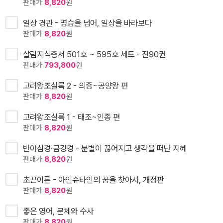
판매가
8,820
원
일상 경관 - 명승을 넘어, 일상을 바라보다
판매가
8,820
원
살림지식총서 501호 ~ 595호 세트 - 전90권
판매가
793,800
원
고려왕조실록 2 - 의종~공양왕 편
판매가
8,820
원
고려왕조실록 1 - 태조~인종 편
판매가
8,820
원
반야심경·금강경 - 분별이 끊어지고 생각을 떠난 지혜
판매가
8,820
원
초끈이론 - 아인슈타인의 꿈을 찾아서, 개정판
판매가
8,820
원
좋은 영어, 문체와 수사
판매가
8,820
원