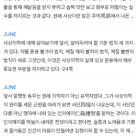
이라고 할 수 있다. 그러나 병증과 체질은 분명히 다르다. 체질은 타고
물을 통해 깨달음을 얻지 못하고 슬쩍 맛만 보고 함부로 떠벌이는 실
난 것이기에 절대 변하지 않는다. 흔히 타고난 본성은 바뀌지 않는다
수를 저지르는 것과 같다. 원래 사상이란 말은 주역周易에서 나온 말
고 말하지 않던가. 물론 살면서 성격이나 기타 모든 것들이 조금씩 변
로 '태양太陽 소양少陽 태음太陰 소음少陰'을 가리킨다. 즉, 태극
하지만 본성만은 바뀌지 않는다고 생각한다.
에서 음양의 양의兩儀가 생기고, 양의에서 태양. 소양. 태음. 소음의
JUNE
사상이 생기고, 사상에서 '건乾 태兌 리離 진辰 손巽 감坎 간艮 곤
사상의학에 대해 알아보기에 앞서, 알아두어야 할 기본 법칙 세 가지
이 개념은 체질을 판정할 때 상당히 중요하다. 보통 체질을 판정할 때
坤'의 팔괘가 생긴다는 것에서 유래한 말이다. 그러나 동무가 생각하
가 있다. 약물 혼용 불가의 법칙, 체질 예외 불허의 법칙, 체질 불변의
손쉽게 외모만 보고 결정하는데 체질 판정은 단순히 외모만 보고 판
는 사상은 일(事),마음(心),몸(身),물건(物), 이 네 가지로 음양의 사
법칙이 바로 그것인데, 이것은 사상의학의 실제 임상 운용에서 매우
별해서는 안 되며 반드시 외모, 성격, 병증 등의 여러 가지 기준을 종
상이 아닌 '인의예지仁義禮智' 즉 유학의 사단四端에서 비롯한 4
중요한 부분을 차지하고 있다.-24쪽
합해서 구분해야만 한다. 어느 한쪽으로 치우쳐 생각해서는 안 되는
원 구조를 뜻하는 것일 뿐이다.
이유가 바로 이 '체질 불변의 법칙'에서 나오는 것이다. - 본문 중에서
JUNE
*동무東武 : 동쪽나라의 무인, 이제마의 호 -7쪽
앞서 말했듯 동무는 원래 의학자기 아닌 유학자였다. 그가 사상의학
의 원리를 세운 근원을 따라가 보면 사단四端이 나오는데, 이 사단은
다름 아닌 맹자에 나와 있는 인의예지仁義禮智를 말하는 것이다. 이
인의예지를 하늘이 내려준 천성이라고 한다면, 슬픔과 노여움과 기쁨
과 즐거움은 인간의 마음이 만들어낸 감정이라 할 수 있는데, 각 체질