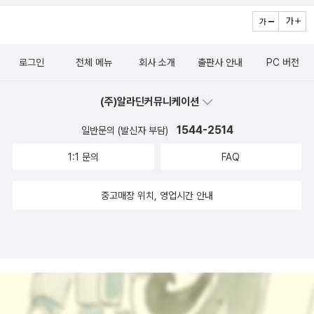
다. 내친 김에 새로난 길로 쏘았는데, 막힘이 없이 수월하게 왔다. 제
일 편하고 빠르다. 070221설맞이 짬독 계획을 적절히 소화해낸 것
같다. 시집 4권에 살림책 8권, 그 가운데 2권을 제외하여 천쪽정도를
로그인
전체 메뉴
회사 소개
출판사 안내
PC 버전
느끼고 모았으니 나름대로 닷세란 기간을 다른 일도 하며 제대로 쓴
셈인 것 같다. 더구나 저자들의 맘이나 지식이나, 관점도 새롭게 볼 수
(주)알라딘커뮤니케이션
있는 재미까지 벌었으니, 흡족하다. 봄 햇살에
1544-2514
일반문의 (발신자 부담)
1:1 문의
FAQ
중고매장 위치, 영업시간 안내