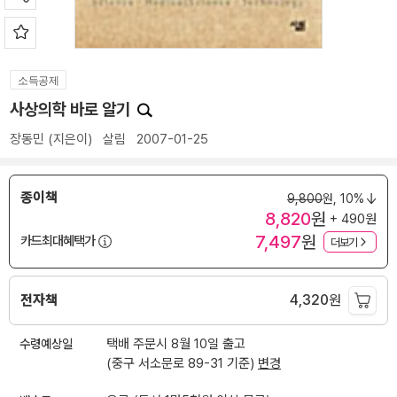
소득공제
사상의학 바로 알기
장동민
(지은이)
살림
2007-01-25
종이책
9,800
원,
10%
8,820
원
+ 490원
7,497
원
카드최대혜택가
더보기
전자책
4,320
원
수령예상일
택배 주문시 8월 10일 출고
(중구 서소문로 89-31 기준)
변경