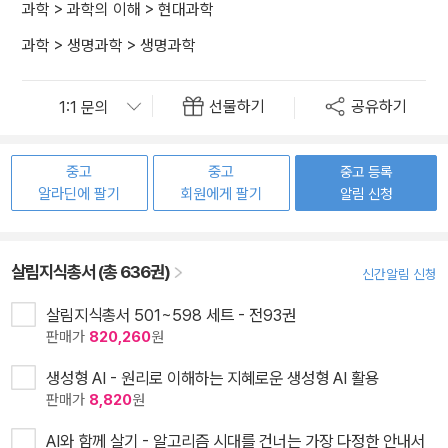
과학
>
과학의 이해
>
현대과학
과학
>
생명과학
>
생명과학
선물하기
공유하기
중고
중고
중고 등록
알라딘에 팔기
회원에게 팔기
알림 신청
살림지식총서 (총 636권)
신간알림 신청
살림지식총서 501~598 세트 - 전93권
판매가
820,260
원
생성형 AI - 원리로 이해하는 지혜로운 생성형 AI 활용
판매가
8,820
원
AI와 함께 살기 - 알고리즘 시대를 건너는 가장 다정한 안내서