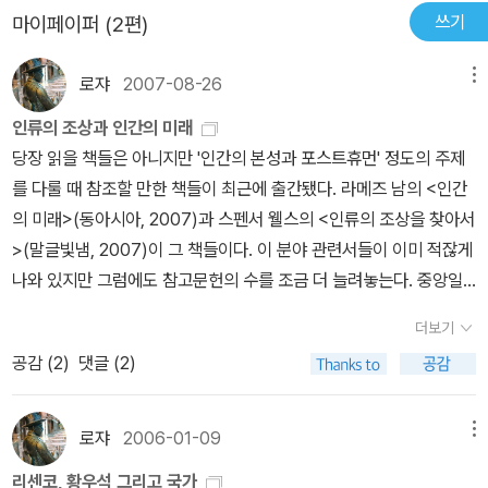
쓰기
마이페이퍼 (2편)
로쟈
2007-08-26
메뉴
인류의 조상과 인간의 미래
당장 읽을 책들은 아니지만 '인간의 본성과 포스트휴먼' 정도의 주제
를 다룰 때 참조할 만한 책들이 최근에 출간됐다. 라메즈 남의 <인간
의 미래>(동아시아, 2007)과 스펜서 웰스의 <인류의 조상을 찾아서
>(말글빛냄, 2007)이 그 책들이다. 이 분야 관련서들이 이미 적잖게
나와 있지만 그럼에도 참고문헌의 수를 조금 더 늘려놓는다. 중앙일
보의 리뷰기사가 유익하기에 챙겨둔다. 중앙일보(07. 08. 25) 유전
더보기
자는 알고있다 인류의 시작과 끝을 인간이 어디에서 왔고, 어디로 가
공감 (
2
)
댓글 (2)
는지에 대한 고민은 역사와 철학의 과제만은 아니다. 이는 과학의 숙
제이기도 하다. 특히 도약을 거듭하고 있는 유전학은 인간 기원의 실
마리와 함께 그 미래 전망을 동시에 제공하는 핵심 도구다. 미국의 과
로쟈
2006-01-09
메뉴
학전문가 라메즈 남은 인류의 미래를, 인구유전학자인 스펜서 웰스는
리센코, 황우석 그리고 국가