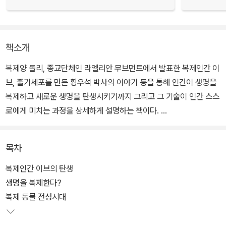
책소개
복제양 돌리, 종교단체인 라엘리안 무브먼트에서 발표한 복제인간 이
브, 줄기세포를 만든 황우석 박사의 이야기 등을 통해 인간이 생명을
복제하고 새로운 생명을 탄생시키기까지 그리고 그 기술이 인간 스스
로에게 미치는 과정을 상세하게 설명하는 책이다.
기술적인 면만이 아니라 생명복제를 둘러싼 갑론을박은 어떻게 진행
목차
되어 왔는가. 미래 산업의 일환으로 무한한 수익성이 담보되는 인간
복제에 대해 왜 그토록 의견이 분분한 것인가 등 복제인간의 찬반양
복제인간 이브의 탄생
론에 대해서도 중립적이면서도 친절하게 설명한다.
생명을 복제한다?
복제 동물 전성시대