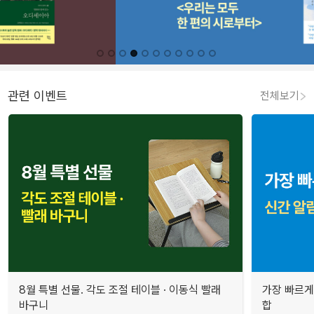
관련 이벤트
전체보기
8월 특별 선물. 각도 조절 테이블 · 이동식 빨래
가장 빠르게
바구니
합