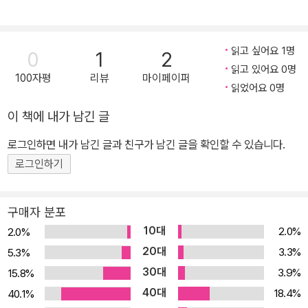
일하고 알뜰살뜰 저축했다. 그런데 어느 순간 이런 의문이 떠올랐다.
‘집값 말고 아파트에 관해 무엇을 얼마나 알고 있을까?’ 아파트를 정
확히 이해하기 위해 자료를 모으고 논문을 닥치는 대로 읽었다. 아파
읽고 싶어요 1명
0
1
2
트를 탐구하며 깨달은 것은, 아파트를 이루는 모든 것이 과학적 토대
읽고 있어요 0명
100자평
리뷰
마이페이퍼
위에 있다는 사실이다. 또한 아파트는 인간이 살아가는 공간이기에
읽었어요 0명
과학뿐만 아니라 인문학·심리학·사회학 등 다양한 학문의 성취가 융
이 책에 내가 남긴 글
합하는 ‘통섭의 장’이라는 점이다. 서울대학교 자연대학에서 분자생
물학을 공부하고 같은 대학 환경대학원에서 도시 및 지역 계획학 석
로그인하면 내가 남긴 글과 친구가 남긴 글을 확인할 수 있습니다.
사학위를 받았다. 동아사이언스가 발행하는 「과학동아」 기자를 거쳐,
로그인하기
한국과학창의재단이 발행하는 「사이언스타임즈」에서 기자와 편집장
으로 일했다. 지은 책으로 『인간복제의 시대가 온다』가 있다.
구매자 분포
10대
2.0%
2.0%
20대
3.3%
5.3%
30대
3.9%
15.8%
40대
18.4%
40.1%