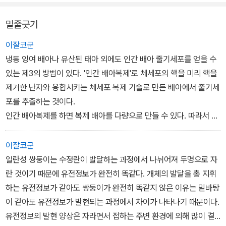
밑줄긋기
이잘코군
냉동 잉여 배아나 유산된 태아 외에도 인간 배아 줄기세포를 얻을 수
있는 제3의 방법이 있다. '인간 배아복제'로 체세포의 핵을 미리 핵을
제거한 난자와 융합시키는 체세포 복제 기술로 만든 배아에서 줄기세
포를 추출하는 것이다.
인간 배아복제를 하면 복제 배아를 다량으로 만들 수 있다. 따라서 복
제 배아에서 얻을 수 있는 줄기세포의 양도 엄청나게 많아지게 된다.
반면 냉동 배아나 유산된 태아의 경우에는 수가 한정되기 때문에 치
이잘코군
료용으로 사용하기에는 턱없이 부족하다는 지적이 있어왔다.
일란성 쌍둥이는 수정란이 발달하는 과정에서 나뉘어져 두명으로 자
또 인간 배아복제에는 기존의 배아 줄기세포가 갖고 있는 면역 문제
란 것이기 때문에 유전정보가 완전히 똑같다. 개체의 발달을 총 지휘
가 전혀 없다. 기존의 냉동 배아에서 추출하는 줄기세포는 만능 세포
하는 유전정보가 같아도 쌍둥이가 완전히 똑같지 않은 이유는 밑바탕
이기는 하지만 다른 사람의 세포에서 면역거부반응을 일으킨다는 문
이 같아도 유전정보가 발현되는 과정에서 차이가 나타나기 때문이다.
제점을 지닌다. 백혈병 환자가 면역거부반응 때문에 자신과 비슷한
유전정보의 발현 양상은 자라면서 접하는 주변 환경에 의해 많이 결