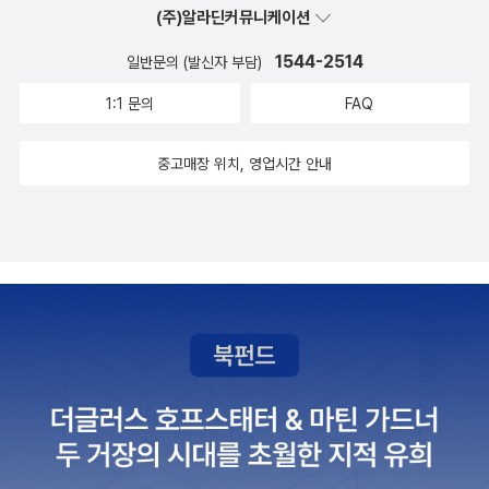
전자를 사람에게 이식할 수 있다면, 이른바 스마트 약(똑똑하게 해주
(주)알라딘커뮤니케이션
는 약)이 되는 것이다. 미국에선 벌써 10여 개 제약사가 상품화에 매
1544-2514
일반문의 (발신자 부담)
달리고 있다고 한다.200세 수명 연장도 허풍만은 아니다. 심지어 출
산 전에 유전자를 바꿀 수도 있을 정도니까. 더 나아가면 인간의 뇌가
1:1 문의
FAQ
컴퓨터 네트워크와 연결되고, 인간은 무한한 생명을 누릴 수도 있을
게다. 그야말로 ‘멋진 신세계’가 아닐 수 없다. 몇 세대만 지나면 우리
중고매장 위치, 영업시간 안내
의 후손은 우리와 완전히 다른 종이 되어 있을 수도 있다. 부작용도 당
연히 있을 게다.하지만 이러한 유전공학의 도도한 물결을 막을 방법
도, 논리도 없다는 게 지은이의 주장이다. 과학발전의 현실은 인정하
지만, 인류 미래라는 과제 앞에서 지나치게 자유만 강조하는 그의 사
고방식은 논란을 부를만 하다.“약 3만 년 전 한 남자에게 P31이라는
유전표지가 나타났다. 이 남자는 동아시아에 거주했으며, 그 후손은
남쪽으로는 동남아시아, 동쪽으로는 한국과 일본까지 뻗어나갔다.”2
005년 4월 시작한 제노그래픽 프로젝트가 거둔 성과의 하나다. 5년
간 4000만 달러를 사용하는 이 거대 사업의 목적은 우리가 어디에
서 왔는지에 대한 답을 구하는 것이다. 이것을 가능하게 한 열쇠는 유