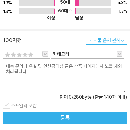
50대
5.3%
1.3%
60대
1.3%
1.3%
여성
남성
100자평
게시물 운영 원칙
카테고리
현재
0
/280byte (한글 140자 이내)
스포일러 포함
등록