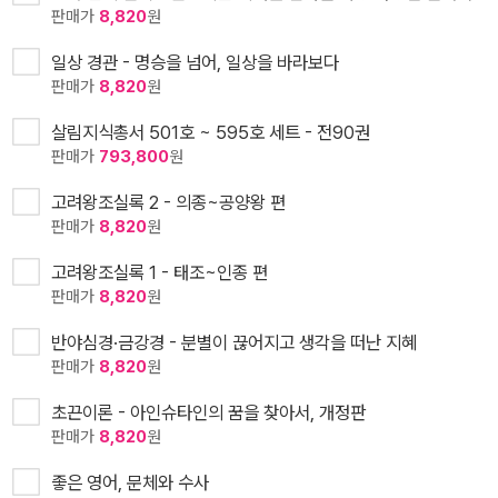
판매가
8,820
원
일상 경관 - 명승을 넘어, 일상을 바라보다
판매가
8,820
원
살림지식총서 501호 ~ 595호 세트 - 전90권
판매가
793,800
원
고려왕조실록 2 - 의종~공양왕 편
판매가
8,820
원
고려왕조실록 1 - 태조~인종 편
판매가
8,820
원
반야심경·금강경 - 분별이 끊어지고 생각을 떠난 지혜
판매가
8,820
원
초끈이론 - 아인슈타인의 꿈을 찾아서, 개정판
판매가
8,820
원
좋은 영어, 문체와 수사