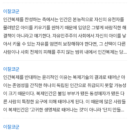
가족이나 형제를 찾아야 하는 것과 마찬가지다.
정된다고 한다.
그러나 인간 배아 복제를 사용하면 이런 문제가 간단히 해결된다. 치
복제인간이 일란성 쌍둥이처럼 유전정보가 똑같다고 하더라도, 복제
이잘코군
료할 환자의 체세포로 복제 배아를 만들면 원본인 환자와 똑같은 유
인간과 원본인 인간과의 차이는 일란성 쌍둥이보다 당연히 더 클 수
인간복제를 찬성하는 측에서는 인간은 본능적으로 자신의 유전자를
전정보를 갖고 있다. 따라서 여기서 추출한 배아 줄기세포를 사용하
밖에 없다. 일란성 쌍둥이와 달리 복제인간은 몇 살이든 나이가 든 사
물려받은 아이를 키우기를 원하기 때문에 입양은 그렇게 바람직한 해
면 그 환자를 치료할 때 가장 큰 효과를 볼 수 있다. 하지만 인간 배아
람을 복제한 것이므로 나이 차이가 있기 때문이다. 나이 차이는 복제
결책이 아니라고 얘기한다. 자유민주주의 사회에서 자신의 아이를 낳
복제 역시 윤리적인 문제로부터 자유롭지 않다. -40-41쪽
인간을 일란성 쌍둥이보다 더욱 다른 환경에서 자라게 한다. -54쪽
아서 키울 수 있는 자유를 엄연히 보장해줘야 한다면, 그 선택이 다른
사람이나 사회 전체의 피해를 주지 않는 범위 내에서 인간복제는 당
연히 허용돼야 한다는 것이 그들의 주장이다. -63쪽
이잘코군
인간복제를 반대하는 윤리적인 이유는 복제기술의 결과로 태어난 아
이는 존엄성을 간직한 하나의 독립된 인간으로 취급되지 못할 가능성
이 크기 때문이다. 복제인간은 불임 부부가 됐든 동성애자가 됐든 다
른 사람의 특정한 요구에 의해 태어나게 된다. 이 때문에 많은 사람들
이 복제인간은 '고귀한 생명체로 태어나는 것'이 아니라 '단지 만들어
지는 것'이라는 생각을 갖기 쉽다. -72-73쪽
이잘코군