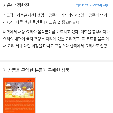
다고 알려지면서 급속도로 퍼져나갔다. 초콜릿을 음료가 아니라 일조
지은이:
정한진
저자파일
신간알림 신청
의 '약'으로 받아들인 셈이다. ... 프랑스의 귀족 부인 마담 돌노니는 스
최근작 :
<[큰글자책] 생명과 공존의 먹거리>
,
<생명과 공존의 먹거
페인을 방문하였을 때 스페인의 초콜릿 문화에 대해 깊은 인상을 받
리>
,
<바다를 건넌 물건들 1>
… 총 21종
(모두보기)
았던 모양이다. '사람들은 너무나 많은 후추와 향신료를 넣어 초콜릿
대학에서 서양 요리와 음식문화를 가르치고 있다. 미학을 공부하다가
을 마시는데, 혀가 타지 않는 게 이상했다.' -- 본문 31~32쪽에서
요리의 매력에 빠져 프랑스 파리에 있는 요리학교 ‘르 코르동 블루’에
서 요리·제과·와인 과정을 마치고 프랑스와 한국에서 요리사로 일했
다. 미학(美學)에서 미학(味學)으로 전환한 셈이라고 할까. 무엇보
다 요리를 하고 가르치는 것을 좋아하며, 음식을 만들고 먹는다는 것
이 일상적인 행위이면서도 가장 기본적인 문화활동이며 역사적 산물
이 상품을 구입한 분들이 구매한 상품
이라는 것을 보여주는 글을 쓰는 일에 관심이 많다. 그래서 《향신료
이야기》《초콜릿 이야기》《왜 그 음식은 먹지 않을까》《프랑스 요리의
세계》《세상을 바꾼 맛》 등의 책을 썼다. 최근에는 맛있는 음식을 만
들고 먹기를 좋아하는 데 그치지 않고 자연의 산물이자 생명체인 먹
거리와 인간이 조화롭게 공존할 수 있는가에 관심이 많다. 그래서 ‘맛
있다’라는 의미의 외연을 확장할 필요가 있다는 생각과 더불어 무엇