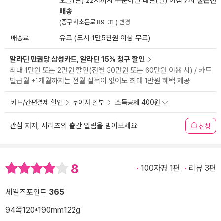
오늘(일) 22시까지 주문하면 내일(월) 아침 7시
출근전
배송
(중구 서소문로 89-31 )
변경
배송료
유료 (도서 1만5천원 이상 무료)
알라딘 만권당 삼성카드, 알라딘 15% 청구 할인
최대 1만원 또는 2만원 할인(전월 30만원 또는 60만원 이용 시) / 카드
발급월 +1개월까지는 전월 실적이 없어도 최대 1만원 혜택 제공
카드/간편결제 할인
무이자 할부
소득공제 400원
관심 저자, 시리즈의 출간 알림을 받아보세요
신청
8
100자평 1편
리뷰 3편
세일즈포인트
365
94쪽
120*190mm
122g