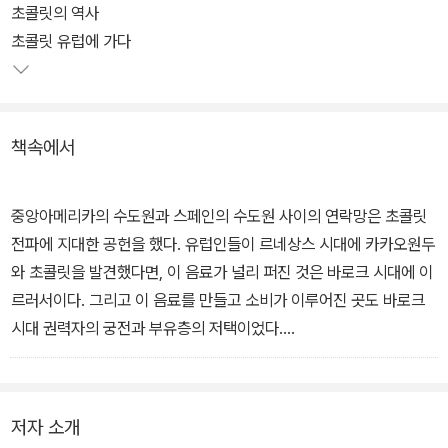
초콜릿의 역사
초콜릿 유럽에 가다
책속에서
중앙아메리카의 수도원과 스페인의 수도원 사이의 연락망은 초콜릿
전파에 지대한 공헌을 했다. 유럽인들이 르네상스 시대에 카카오원두
와 초콜릿을 발견했다면, 이 음료가 널리 퍼진 것은 바로크 시대에 이
르러서이다. 그리고 이 음료를 만들고 소비가 이루어진 곳도 바로크
시대 권력자의 궁전과 부유층의 저택이었다.
다른 희귀한 수입품과 함께 수입된 초콜릿은 중과세 대상이었기 때문
에 매우 비싸 일반인이 접근하기 어려운 상품이었다. 따라서 초콜릿
은 아스텍족에서와 마찬가지로 스페인에서도 특권층의 음료였다. 스
저자 소개
페인에 도착한 이 신비로운 식품은 원기를 북돋우고 최음 효과가 있