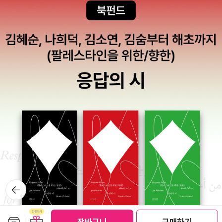
이 정해져 있는 독서란 집중해서 좋긴 한데, 압박감 때문에 재미가 반
감되는 단점이 있다. 그래도 <다산선생지식경영법>은 아침부터 시작
된 독서가 밤 9시 정도가 되서야 끝을 볼 수 있었다. 중요 부분에 줄을
치며 집중하면서 초스피드로 읽은 덕택이다. 물론 흥미진진한 내용
때문이기도 했지만. 나머지 완독한 28권의 책들은 새벽1-2시가 되
어서야 완독할 수 있는 책들이었다. 당시 읽은 책들의 목록 일부가 지
금도 생각나는데, <전략의 본질>, <의사결정의 원칙>, <게임이론>,
<이타적 인간의 출현>, <의사결정의 함정>, <매킨지식 전략 시나리
오>, <로지컬 싱킹>, <유쾌한 딜레마 여행>, <자유주의>(미제스),
<행복에 걸려 비틀거리다>, <실용논리학>, <선택의 논리학>, <세
상을 바꾼 30가지 심리 실험> 따위의 책이었다. 대부분
심리학, 경영 전략, 경제이론, 논리학 등에 관한 이론서들이었다. 자게
서로 분류되는 책은 거의 없었고, 굳이 꼽자면 <의사결정의 원칙> 정
도 있겠다. 하지만 <핑>이나 <누가 내 치즈를 옮겼을까>와 같은 책
뒤로가
기
은 아니다. 비즈니스의 경영 사례로부터 올바른 의사결정을 훈련하는
실용서이기에 쉬운 책은 아니다. 거의 고시 공부하다시피 읽은 책들
보관함담기
선물하기
선물하기