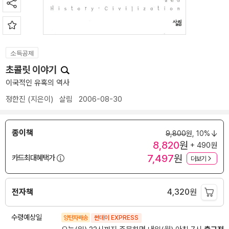
소득공제
초콜릿 이야기
이국적인 유혹의 역사
정한진
(지은이)
살림
2006-08-30
종이책
9,800
원,
10%
8,820
원
+ 490원
7,497
원
카드최대혜택가
더보기
전자책
4,320
원
수령예상일
양탄자배송
썬데이 EXPRESS