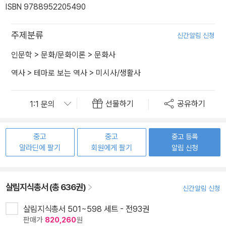
ISBN 9788952205490
주제분류
신간알림 신청
인문학
>
문화/문화이론
>
문화사
역사
>
테마로 보는 역사
>
미시사/생활사
선물하기
공유하기
중고
중고
중고 등록
알라딘에 팔기
회원에게 팔기
알림 신청
살림지식총서 (총 636권)
신간알림 신청
살림지식총서 501~598 세트 - 전93권
판매가
820,260
원