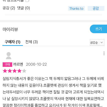
뒤 참고도서를
공감 (
2
)
댓글 (0)
쓰기
마이리뷰
구매자 (1)
전체 (3)
메뉴
까르멘
2006-10-22
살림지식총서가 좋은 이유는그 책 두께의 얇음그러나 그 두께에 비례
하지 않는 내용의 깊음이다.초콜렛에 관심이 생겨서 책을 읽기로 했
는데두서없이 너무 두꺼운 책이면 질릴 것 같아 고르게 되었는데역시
나 날 실망시키지 않았다.초콜렛의 역사와 현재에 대한 일목요연하고
깔끔한 정리미학과를 졸업하고 요리사가 된 작가의 이색 프로필에서