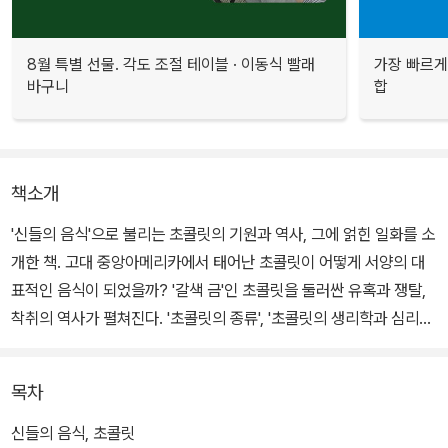
8월 특별 선물. 각도 조절 테이블 · 이동식 빨래
가장 빠르게
바구니
합
책소개
'신들의 음식'으로 불리는 초콜릿의 기원과 역사, 그에 얽힌 일화를 소
개한 책. 고대 중앙아메리카에서 태어난 초콜릿이 어떻게 서양의 대
표적인 음식이 되었을까? '갈색 금'인 초콜릿을 둘러싼 유혹과 쟁탈,
착취의 역사가 펼쳐진다. '초콜릿의 종류', '초콜릿의 생리학과 심리학'
등 다양한 지식도 제공한다.
목차
신들의 음식, 초콜릿