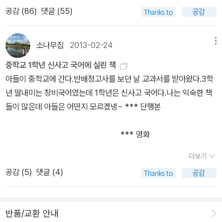
읽을 때도 1년에 1천권을 읽을 수 없었다. 그것도 상당수는 발췌독이
공감 (
86
)
댓글 (55)
었다. 뭐, 내가 읽었던 책들이 거의가 사회학이나 철학, 자연과학 이론
서들이었기에 그랬을 수는 있다. 하지만 아무리 얄팍한 자게서 위주
로 읽는다 쳐도 3년 간 1만권은 말도 되지 않는다고 생각한다. 그것은
소나무집
2013-02-24
메뉴
저자가 자신의 책들에서, 자신이 독서훈련이 되어 있지 않아 처음 1년
중학교 1학년 신사고 국어에 실린 책
간은 매우 고생했었노라고 고백한 부분이 있어서다. 상당히 공감하면
아들이 중학교에 간다.반배정고사를 보던 날 교과서를 받아왔다.3학
서 읽은 기억이 있다. 나도 책을 처음 본격적으로 읽기 시작한 후레쉬
년 딸내미는 창비국어였는데 1학년은 신사고 국어다.나는 익숙한 책
맨 시절, 독서 이력이 전무했기 때문에 잡고 읽는 책마다 도무지 무슨
들이 많은데 아들은 어떤지 모르겠넹~ *** 단행본
소리인지 알 수 없었고, 읽는 속도도 너무 느렸다. 당시 내 소박한 소
원은 어떤 책이라도 좋으니 읽으면서 술술 이해하면 좋겠다는 거였
*** 영화
다. 김병완 작가도 회사를 때려치고 독서를 하기 시작한 때, 그 독서
수준이 내 후레쉬맨 시절과 거의 같았다. 그런데, 그는 이런 시행착오
더보기
를 아주 단번에 뛰어넘어 3년에 1만 권이란다. 자기 고백은 9천 몇백
공감 (
5
)
댓글 (4)
권이라는데, 난 이것도 믿을 수 없다! 왜냐구? 내가 한달 동안 밥만 먹
고 책만 읽은 적이 있기 때문이다. 회사에서 뭔 프로젝트를 진행해야
했는데, 그걸 내가 맡은 적이 있다. 내가 때를 써서 해야 한다고 했기
반품/교환 안내