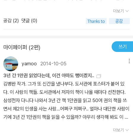
도 느낄 수 있듯요리책도 아니지만 그렇다고 영양분석서도 아닌적당
더보기
한 선에서 요리조리 고심한 흔적이 느껴질 만큼 편집이 잘 되어있어
공감 (
2
)
댓글 (0)
서 읽기 쉽다.보다 깊은 단계로 들어가기위한 디딤돌로 읽히는데 무
리가 없는 책이다.
쓰기
마이페이퍼 (2편)
yamoo
2014-10-05
메뉴
3년 간 1만권 읽었다는데, 이건 아마도 뻥이겠지..
김병완 작가. 그가 또 신간을 냈나부다. 도서관에 포스터가 붙어 있
다. 이 사람의 책들. 도서관에서 저자의 책이 나올 때마다 선전한다.
삼성전자 다니다 나와서 3년 간 책 1만권을 읽고 50여 권의 책을 쓰
면서 제2의 인생을 사는 사람...어쩌구 저쩌구.. 얼마나 대단한 사람이
기에 3년 간 1만권의 책을 읽을 수 있을까? 아무리 생각해 봐도 이 수
치는 뭔가가 이상하다. 개인적인 경험이지만 일하면서 책만 줄기차게
더보기