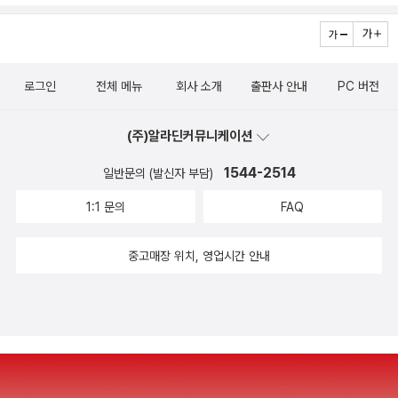
때문에 덤탱이를 썼다. 그때 대표가 준비할 한 달 간의 시간을 줬다.
(이런 케이스는 거의 없는데, 시간을 안 주면 일 때려 치겠다고 했기
에) 그래서 내가 한 일이란 것이 필요한 책을 쌓아 놓고 줄창 책을 읽
는 거였다. 출근해서 정해진 분량의 책을 가열차게 읽고 보고서 비슷
로그인
전체 메뉴
회사 소개
출판사 안내
PC 버전
한 걸 만들어 발표하는 거였다. 쓰는 건 이틀이면 됐기에 책을 읽는 작
업이 매우 중요했고 가장 많은 시간을 필요로했다. 난, 고시공부를 한
(주)알라딘커뮤니케이션
이력이 있기 때문에 앉아서 책보는 거는 너무도 익숙하고 내가 그나
1544-2514
일반문의 (발신자 부담)
마 잘하는 몇 가지 일 중 하나라서 신나게 프로젝트를 완료한 기억이
생생하다. 당시 내가 읽었던 책들은 대부분 두꺼운 하드커버의 이론
1:1 문의
FAQ
서들로 400페이지 ~ 600페이지 정도의 책 500여 권이었다. 아침
8시에 출근해서(아침 10시까지 출근이었지만) 새벽 1시까지 밥먹는
중고매장 위치, 영업시간 안내
시간을 제외하고 모조리 독서에 할애했다. 그냥 읽는 게 아니라 내가
정리해 가며 읽어야 하기 때문에 무척 집중하여 읽어야 하는 그런 독
서였다. 물론 완독한 책은 정확히 28권이었다. 나머지 책들은 전부
발췌독이었다. 600 페이지가 넘는 책(예컨대 <다산선생지식경영
법>)을 하루에 본다는 건, 정말 말이 쉽지 피말리는 작업이었다. 기한