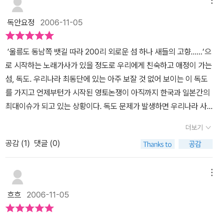
다. 그 때, 살림출판사에서 발간되어 있던, 작고 싸며 그 분량또한 만
만하게 읽을 수 있는 이 책을 떠올렸고, 바로 서점에 나가 구입하게 되
독안요정
2006-11-05
었던 것이다.서울대 사회학과 교수로 30여년을 봉직하며 한국 사회
사, 사상사 연구에 한 평생을 바쳐온 신용하교수의 이름 앞에 붙는 또
‘울릉도 동남쪽 뱃길 따라 200리 외로운 섬 하나 새들의 고향……‘으
하나의 타이틀은 '독도학회 회장'이라는 것이다. 독도라는 섬에 대해
로 시작하는 노래가사가 있을 정도로 우리에게 친숙하고 애정이 가는
오랜 시간을 연구해 온 신교수에게, 특히나 윤건차교수에 의해 이념
섬, 독도. 우리나라 최동단에 있는 아주 보잘 것 없어 보이는 이 독도
적 스팩트럼의 가장 오른쪽에서 두 번째(가장 오른쪽은 조갑제 등의
를 가지고 언제부턴가 시작된 영토논쟁이 아직까지 한국과 일본간의
반동적 보수주의)인 국수주의자로 명명된 그에게 있어서는 치욕 그
최대이슈가 되고 있는 상황이다. 독도 문제가 발생하면 우리나라 사
자체가 아니었을까. 이 책은 최근 독도논쟁 직전에 출간되어 가장 최
람들은 감정적으로만 격해질 뿐 이성적으로 생각하고, 앞으로 발생한
근까지 발견된 자료들을 꼼꼼하게 살피고 있을 뿐만 아니라, 그 문장
더보기
일본의 행동에 대한 대처를 전혀 찾지 않고 핏대만 올리는 것 같아 걱
속에서 다소 격한 감정을 버리진 못하나 일본측의 주장을 조목조목
공감 (
1
)
댓글 (0)
정이 앞선다. 우리가 힘을 가지지 않고 명분만 주장한다고 해서 독도
반박하고 있다는 점에서 가치가 있다. 저자의 말처럼 비판을 하려면
가 영원히 우리의 땅이란 착각은 냉정한 국제사회의 정세를 제대로
적어도 사실관계에 대해서 기본적인 것은 알아야하므로 5000만 국
파악하지 않은 오류이다. 우리가 독도를 알기 위해 이 책을 읽어야 하
메뉴
민 모두가 알고 있어야 할 독도에 대한 중요한 지식들을 담아놓고 있
는 이유는 바로 정확히 독도에 대해 아는 것에서부터 독도를 지킬 수
는 것이다. 일본이 독도를 자신들의 땅으로 주장하는 직접적인 근거
흐흐
2006-11-05
있는 힘이 나오기 때문이다. 보잘 것 없어 보이는 독도가 한국과 일
는 1905년 일본이 '무주지(주인없는 땅)'이라며 내각회의에서 독도
본 양국간의 영유권 논쟁의 대상이 된 것은 독도의 중요한 지리적 위