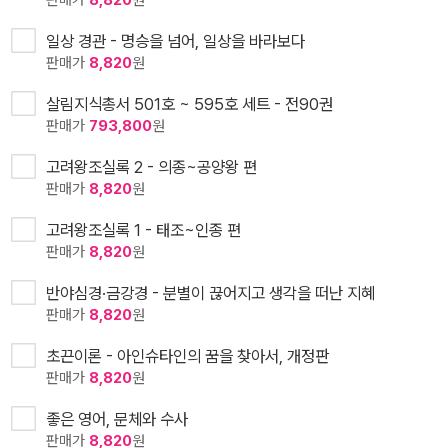
판매가
8,820
원
일상 경관 - 명승을 넘어, 일상을 바라보다
판매가
8,820
원
살림지식총서 501호 ~ 595호 세트 - 전90권
판매가
793,800
원
고려왕조실록 2 - 의종~공양왕 편
판매가
8,820
원
고려왕조실록 1 - 태조~인종 편
판매가
8,820
원
반야심경·금강경 - 분별이 끊어지고 생각을 떠난 지혜
판매가
8,820
원
초끈이론 - 아인슈타인의 꿈을 찾아서, 개정판
판매가
8,820
원
좋은 영어, 문체와 수사
판매가
8,820
원