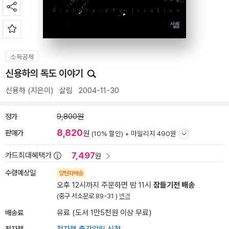
소득공제
신용하의 독도 이야기
신용하
(지은이)
살림
2004-11-30
정가
9,800원
8,820
판매가
원
(10% 할인) +
마일리지 490원
7,497
카드최대혜택가
원
수령예상일
양탄자배송
오후 12시까지 주문하면 밤 11시
잠들기전 배송
(중구 서소문로 89-31 )
변경
배송료
유료 (도서 1만5천원 이상 무료)
전자책