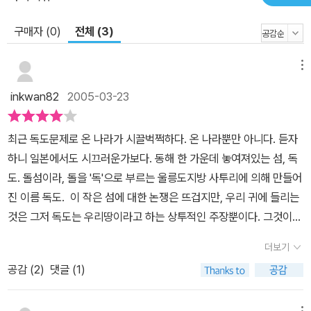
구매자 (0)
전체 (3)
메뉴
inkwan82
2005-03-23
최근 독도문제로 온 나라가 시끌벅쩍하다. 온 나라뿐만 아니다. 듣자
하니 일본에서도 시끄러운가보다. 동해 한 가운데 놓여져있는 섬, 독
도. 돌섬이라, 돌을 '독'으로 부르는 울릉도지방 사투리에 의해 만들어
진 이름 독도. 이 작은 섬에 대한 논쟁은 뜨겁지만, 우리 귀에 들리는
것은 그저 독도는 우리땅이라고 하는 상투적인 주장뿐이다. 그것이
사실이라는 점을 의심하지는 않지만, 그래도 도무지 버릴 수 없는 의
더보기
문이 하나 있었다. '도대체 독도를 자기들 땅이라고 주장하는 저들(일
공감 (
2
)
댓글 (1)
본)의 근거는 뭔가?'라는 의문이 그것이다. 아무리 억지라지만 기본
적인 근거없이 영유권을 주장할 수는 없을 것이라 생각했기 때문이
메뉴