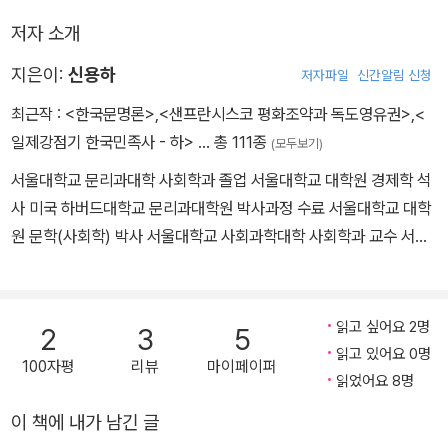
저자 소개
지은이:
신용하
저자파일
신간알림 신청
최근작 :
<한국문명론>
,
<샌프란시스코 평화조약과 독도영유권>
,
<
일제강점기 한국민족사 - 하>
… 총 111종
(모두보기)
서울대학교 문리과대학 사회학과 졸업 서울대학교 대학원 경제학 석
사 미국 하버드대학교 문리과대학원 박사과정 수료 서울대학교 대학
원 문학(사회학) 박사 서울대학교 사회과학대학 사회학과 교수 서울
대학교 사회과학대학 학장 한국사회학회 회장 한국사회사학회 회장
독도학회·독도연구보전협회 회장 한양대학교 석좌교수 이화여자대학
교 이화학술원 석좌교수 울산대학교 석좌교수 현재 서울대학교 명예
읽고 싶어요 2명
2
3
5
교수 대한민국학술원 회원
읽고 있어요 0명
100자평
리뷰
마이페이퍼
읽었어요 8명
이 책에 내가 남긴 글