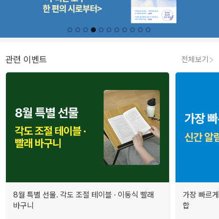
관련 이벤트
전체보기
8월 특별 선물. 각도 조절 테이블 · 이동식 빨래
가장 빠르게
바구니
합