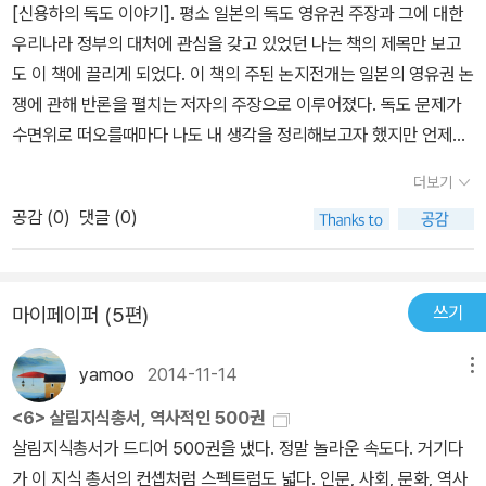
를 자신들의 땅으로 편입했다는 것인데, 실제로 5년전에 대한제국 명
[신용하의 독도 이야기]. 평소 일본의 독도 영유권 주장과 그에 대한
치 때문일 것이다. 독도는 울릉도와 함께 동해 한가운데 있는 단 두개
으로 독도를 우리의 땅이라고 공식적으로 발표한 바 있으니 그들의
우리나라 정부의 대처에 관심을 갖고 있었던 나는 책의 제목만 보고
의 섬으로 암초를 중심으로 부근에 서식하는 어류들이 철따라 몰려들
주장의 근거자체가 성립하지 않는다는 신교수의 주장을 보며 독도문
도 이 책에 끌리게 되었다. 이 책의 주된 논지전개는 일본의 영유권 논
어 수산자원이 풍부한 섬이다. 또한 독도 부근의 대륙붕과 해저에는
제의 기본적인 틀을 알게됨과 동시에 왜 독도라는 땅을 지켜야하는지
쟁에 관해 반론을 펼치는 저자의 주장으로 이루어졌다. 독도 문제가
천연가스 매장되어 있을 가능성으로 엄청난 경제적 가치를 지니고 있
도 생각하게 하니, 이 책은 사실관계를 제공함과 동시에 그에따라 우
수면위로 떠오를때마다 나도 내 생각을 정리해보고자 했지만 언제나
기도 하다. 그러나 가장 중요한 사실은 독도가 동해의 중앙에 위치하
리의 의무감에도 강한 자극을 주고 있는 것이다. 얇은 이 책을 한 자리
뒤엉켜버린채 끝나버렸는데 이 책을 읽고나서 생각들이 일목요연하
고 있어 국방상의 극히 중요한 요충지이며, 일본의 경제수역과도 연
더보기
에 앉아 읽으면서, 책 말미에 나와있는 저자의 이 말에 밑줄을 그어보
게 정리됨을 느낄 수 있었다. 독도 영유권 논쟁은 1952년 일본측에
관되어 있다는 것이다. 따라서 일본의 대륙침탈 야욕과 맞물려서 일
았다. '한국과 일본 사이에 '독도 영유권 분쟁'은 없다. '독도 영유권 논
공감 (
0
)
댓글 (0)
의해서 시작된 후 지금까지 외교적으로 치열하게 논쟁이 오고 갔다.
본 우익세력들의 정치적 거점 역할을 하는 아주 중요한 구실을 제공
쟁'이 있을 뿐이다.'책의 마지막 장에 나와있는 저자의 처방을 위정자
하지만 논쟁과 상관없이 독도는 엄연히 한국의 땅이다. 독도 영유권
하고 있는 셈이다. 그렇다면 역사적으로 독도는 누구의 땅인가? 독도
들이 듣고, 실천할 수 있었으면 좋겠다는 생각을 하며 책을 덮는다. 사
을 우리가 갖고 있는 근거를 역사적으로, 지리적으로, 국제법상으로
는 역사적으로 서기 512년(시라 지증왕 13년) 우산국이 신라에 병합
실관계보다는 힘의 논리로 제단되고 있는 현실에 한 숨을 쉬면서 말
쓰기
마이페이퍼 (5편)
들 수 있다. 역사적으로 볼때 독도가 우리나라의 영토라는 사실을 증
된 때부터 한국 고유의 영토가 되었다. 우산국이 울릉도만을 영토로
이다.
명하는 고문헌으로 ①삼국사기, ②세종실록 지리지, ③만기요람 군정
하고 독도는 아니라고 주장할 수 있겠지만 『세종실록』원문에 다음과
yamoo
2014-11-14
메뉴
편, ④증보문헌비고 ⑤동국여지승람 ⑥신증동국여지승람 등을 들 수
같이 기록되어 있다. 우산과 무릉의 2섬이 현(울진현)의 정동쪽 바다
있다. 지리적으로 볼 때, 울릉도의 부속 도서인 독도는 울릉도의 영유
<6> 살림지식총서, 역사적인 500권
가운데 있다. 2섬이 서로 거리가 멀지 아니하며 날씨가 청명하면 가
국가 소유이다. 국제법상으로 볼 때, 대한제국이 1900년 칙령 제41
살림지식총서가 드디어 500권을 냈다. 정말 놀라운 속도다. 거기다
히 바라볼 수 있다. 신라 시대에는 우산국이라 칭하였다. 울릉도 주변
호로 울도군의 행정구역 안에 독도를 명확히 표시했으므로 당시 근대
가 이 지식 총서의 컨셉처럼 스펙트럼도 넓다. 인문, 사회, 문화, 역사
에는 몇 개의 큰 바위섬이 있는데 이들은 울릉도에 너무 가까워서 날