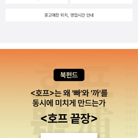
내줄 수 없다’는 피켓을 들고 1인 시위를 하던 중 갑자기 피켓을 강물
에 답하다>(다른세상, 2012)가 나온 게 계기다. 오래 전에 나온 피터
가 압도적이니..ㅎㅎ)) 어쨌거나 사랑과 증오가 교차하는 살림지식총
적인 체험입니다. (주관적인 체험이라 사람마다 다를 수 있겠네요)예
에 던지고 곧바로 다리 난간을 넘어 한강에 투신했다] 이토오를 암살
코브니 등의 <시간의 화살>(범양사, 1994)를 떠올리게 하는데, 주
서다. 앞으로 몇 권까지 출간될지 지켜보는 것도 의미있겠다. 새로운
중고매장 위치, 영업시간 안내
컨대 이 문고본 시리즈가 열심히 펴내고 있는 철학자들이 있습니다.
하고 형장의 이슬이 된 안중근 의사가 추앙받는 것처럼, 목숨을 던지
로 열역학 제2법칙을 소재로 하여 가역성과 비가역성의 문제를 다룬
역사를 만들어가고 있는 중이니. 지금까지 모아온 살림문고 기념샷이
제가 본 게 칸트, 라캉, 푸코, 사르트르 정도입니다. 모두 좋았지만 특
는 경우는 그거 말고 다른 수단이 없는 경우에 국한되어야 한다. 언론
다. 시간의 화살이란 비가역성의 다른 이름이다. 이 주제와 관련해서
나 올려야 것다. 살림문고, 브라보~~
히 미셀 푸코는 정말 압권이었습니다. 푸코에 대한 이렇게 쉽고도 알
이 제 구실을 못하던 시절 자신의 주장을 세상에 알리기 위해 스스로
는 스티븐 제이 굴드의 <시간의 화살, 시간의 순환>(아카넷, 2012)
찬 입문서가 있다는 것이 믿어지지 않았습니다.저는 이살림문고의 <
를 희생한 전태일처럼, 민주화를 외치며 숨져간 열사들이 존경받는
도 같이 읽어볼 만하겠다. 7. 예술 이주은 교수가 고른 책은 플로리
미셀 푸코>를헌책방에서 1000원에 샀는데요, 제가 이 책으로부터
이유도 거기에 있다. 하지만 언론자유가 만개하고 인터넷도 발달한
안 하이네의 <화가의 눈>(예경, 2012)이다. '이 책의 묘미는 두 관찰
얻은 만족은 이광래 교수의 15,000원 짜리 <미셀 푸코>보다 높았습
지금, 얼마든지 자신의 의사를 알릴 기회가 있음에도 이렇게 목숨을
력의 만남, 즉 과거의 그림과 현재의 사진을 비교하는 일에 있다. 옛
니다. 물론 이광래 교수의 <미셀 푸코>가 좀더 광범위하게 푸코를 다
내던지는 이유가 뭘까? 그렇게 해서 일본이 순순히 말을 들으면 모르
화가가 화면 속에 의도적으로 집어넣거나 제거해버린 부속 풍경들을
루고 있지만, 논지의 평이함과 명확성에는 살림문고를 따라올 수 없
겠지만, 그런 것도 아니잖은가. 국가가 없는 개인은 생각할 수 없다.
찾아내서 과연 왜 그런 작업을 했는지 면밀하게 추적해내는 것이다.
다고 봅니다.그래서 저는 정가 3,300원짜리인 이 <미셀 푸코>로부
하지만 국가 역시 개인들이 모여서 이루어진 것이며, 그 개인들 하나
세상을 보는 예술 창조자의 시선뿐 아니라 그것을 해석하는 추적자의
터 15,000원 이상의 만족을 얻었습니다. 무려 5배 가까이 되네요(실
하나는 모두 국가만큼 소중하다. 과연 일본의 망언 하나에 그 소중한
시선이 동시에 생생하게 느껴지는, 한마디로 ‘실감나는’ 책'이라는 평
제 구입액으로 따지면 15배). 그래서 그런지 살림문고의 다른 철학자
생명을 버려도 되는 것일까? 군국주의 일본의 부활을 외치며 할복자
이다. 같은 저자의 책으론 <거꾸로 그린 그림>(예경, 2010)도 흥미
를 다룬 책들, 예컨대 아도르노, 그람시, 네그리, 마르쿠제 등도 모두
살한 미시마 유키오의 죽음이 아름다움보다는 섬뜩함을 선사했듯이,
를 끈다. '미술사 최초의 30가지 순간'을 조명한다. 8. 교양
내가 고
컬렉션의 대상 품목들입니다.물론 살림지식문고는 다루는 범위가 매
독도 때문에 분신한 허모씨는 존경심 대신 뜬금없다는 생각을 갖게
른 교양서는 존 판던의 <오! 이것이 아이디어다>(웅진지식하우스, 2
우 넓기 때문에 개인이 얻는 만족은 모두 다를 수 있습니다. 관심분야
해준다. 노무현이 탄핵을 당했을 때 분신을 했던 한 노사모 회원처럼,
012)이다. 세상에서 가장 위대한 아이디어 50의 랭킹과 해제를 담은
가 다르니까요. 하지만 중요한 것은 세상의 모든 지식을 대상으로 출