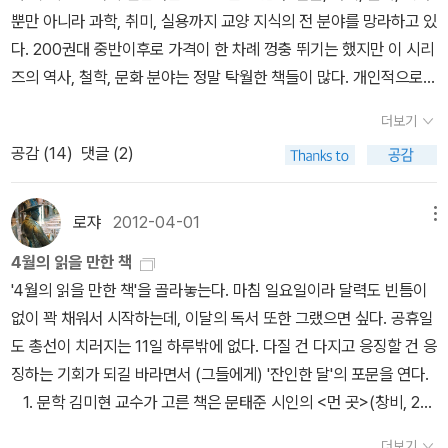
국제법 체계로 독도가 대한제국의 영토임을 천명하였다. 사실 일본의
뿐만 아니라 과학, 취미, 실용까지 교양 지식의 전 분야를 망라하고 있
씨가 청명하지 않아도 크게 잘 보인다. 오직 날씨가 청명한 경우에만
독도 침탈 시도는 17세기부터 있었다. 대마도 도주가 조선 정부에 문
다. 200권대 중반이후로 가격이 한 차례 껑충 뛰기는 했지만 이 시리
조그맣게 서로 보이는 섬은 동해에 울릉도와 독도밖에 없다. 그리고
서를 보내어, 마치 울릉도가 아니면서 그와 비슷한 별개의 일본 영토
즈의 역사, 철학, 문화 분야는 정말 탁월한 책들이 많다. 개인적으로
『세종실록』지리지에 울릉도와 독도를 우산국에 속한 섬이라는 기록
인 '죽도'가 있는 것처럼 문서를 만들어서 '이제 이후로는 죽도에 조선
열 손가락에 꼽을 수 없을 정도로 많다. 그도그럴것이 해당 분야를 전
이 있음으로써 신라의 우산국 병합과 함께 울릉도와 함께 독도가 우
더보기
선박이 고기잡이 가는 것을 결코 용납하지 않을 터이니 귀국도 엄격
공하여 박사학위를 받은 사람이 자신의 전공을 대중의 눈높이에 맞추
리의 역사의 일부분이 되는 명백한 사료인 것이다. 이밖에도 『만기요
히 금지해 달라'는 엉뚱한 요구에 당시 조정의 온건 대응파에서 마찰
공감 (
14
)
댓글 (2)
어 알려주기 때문이다. 그래서 쉽고 알차다. 시리즈 초반에 출간된 책
람』,『증보문헌비고』등에서 독도가 우산국의 영토였다는 것이 밝혀진
을 피하고자 '귀국의 경지 죽도' 운운하며 굴욕 외교의 문서를 보냈다.
들은 매우 저렴해서(3300원) 미친듯이 사모으기도 했다. 그렇게 모
다. 또한 ‘근대’에 들어와서 대한제국이 1900년 칙령 제 41호로 울도
이것이 지금까지 이어져 내려오는 일본 독도영유권 주장의 빌미가 되
으다 보니, 나도 100권을 돌파하기에 이르렀다. 내가 소장한 살림문
군의 행정구역 안에 독도를 명확히 표시한 것은 당시의 만국공법(국
로쟈
2012-04-01
메뉴
었다. 1904년 2월 10일 일본은 러일전쟁을 일으켰다. 종래 가치없는
고본은 총 110권이 좀 넘는다. 주제별로 그리고 시기별로 읽었기에
제공법) 체계 안에서 근대 국제법 체계로 독도가 대한제국의 영토임
4월의 읽을 만한 책
바위섬으로 간주되고 있던 독도가 러일전쟁으로 말미암아 군사상 매
책꽂이에 꽂아두지 못하고 여기저기 산재해 있다. 읽었던 살림문고
을 재확인한 것이었다고 볼 수 있다. 이로써 국제법상으로도 독도는
'4월의 읽을 만한 책'을 골라놓는다. 마침 일요일이라 달력도 빈틈이
우 중요한 섬으로 부상했다. 이 기회에 군사 전략상 새로이 가치가 높
중에서 최고의 책들을 꼽아보면 정말 30권이 훌쩍 넘는다. 그 중에서
명백한 우리의 영토임이 확인이 된 것이다. 그렇다면 이렇게 명백한
없이 꽉 채워서 시작하는데, 이달의 독서 또한 그랬으면 싶다. 공휴일
아진 독도를 아예 일본 영토로 탈취해서 여기에 해군망루를 설치하려
도 인상깊었던 책들을 추려보면 다음과 같다. (이 중에서 특히 푸코와
우리의 영토 독도를 일본이 자기네 땅이라고 주장하는 근거는 무엇인
도 총선이 치러지는 11일 하루밖에 없다. 다질 건 다지고 응징할 건 응
는 일제의 공작이 일본 해군성과 외무성을 중심으로 전개되었다. 일
후설이 대박이다~!) 대부분의 문화, 역사, 철학 분야의 책
가? 일본측 근거은 도쿠가와 막부가 일본 어업가 오오다니와 무라가
징하는 기회가 되길 바라면서 (그들에게) '잔인한 달'의 포문을 연다.
제가 1910년 8월 대한제국을 병탄하여 한국 영토 전체가 일본 식민
들이 정말 좋다. 일일이 열거할 수 없을 정도로. 그냥 이 시리즈 중에
와 두 가문에게 1618년에 내어준 ‘죽도 도해 면허’와 1661년에 내어
1. 문학 김미현 교수가 고른 책은 문태준 시인의 <먼 곳>(창비, 201
지가 되었으므로, 이제 독도를 찾는 문제는 한국이 일제로부터 광복
서 제일 허접한 책을 선별해서 그 책들만 피하는게 상책이다. 내가 소
준 ‘송도 도해 면허’이다. 이 두 개의 ‘도해면허’는 얼핏 보면 ‘죽도(울
2)이다. '서정의 귀환'을 대표하는 시인의 다섯 번째 시집이라고. <가
되어 한반도를 찾은 뒤에라야 가능하게 되었다. 1945년 8월 15일
장한 살림문고를 모두 완독하지는 않았지만 한 70% 정도는 완독했
릉도)’와 ‘송도(독도)’의 점유권을 일본의 도쿠가와 막부가 가졌던 것
더보기