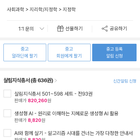
사회과학
>
지리학/지정학
>
지정학
선물하기
공유하기
중고
중고
중고 등록
알라딘에 팔기
회원에게 팔기
알림 신청
살림지식총서 (총 636권)
신간알림 신청
살림지식총서 501~598 세트 - 전93권
판매가
820,260
원
생성형 AI - 원리로 이해하는 지혜로운 생성형 AI 활용
판매가
8,820
원
AI와 함께 살기 - 알고리즘 시대를 건너는 가장 다정한 안내서