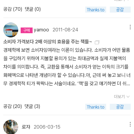
재미>(문학과지성사, 2006)과 <그늘의 발달>(문학과지성사, 200
일본의 무조건 항복에 의한 제2차 세계대전 종결되었다. 대한민국은
다. 대개가 옹골찬 책들이었지만 역시 함량 미달인 책도 속해 있었다.
처럼 보일지 모르지만, 그 내용을 보면 도리어 ‘죽도’와 ‘송도’가 조선
공감 (
70
)
댓글 (0)
8)에 이어지는 시집이다. 같은 서정시 계열로 분류되는 장석남 시인
1948년 8월 15일 정부 수립과 동시에 미군정으로부터 한반도와 독
이런 건 역시 총서의 한계일 수밖에 없는 듯. 일단 두 권만 피하자. 먼
영토임을 더욱 명확하게 증명해 주는 자료이다. 왜냐하면 이 두 개의
의 <고요는 도망가지 말아라>(문학동네, 2012), 그리고 김선우 시인
도 등을 인수받아 한반도와 독도 등을 한국 영토로 하였고, 한국의 독
저, 최악의 책은 <고객을 사로잡는 디자인 혁신>이다. 저자인 신언모
‘도해 면허’는 ‘외국’에 건너갈 때 허가해 주는 ‘면허장’이었기 때문이
의 신작 <나의 무한한 혁명에게>(창비, 2012) 등이 같이 읽어볼 만
도 영유는 연합국으로부터 1946년 1월 29일 국제법상 합법적으로
yamoo
2011-08-24
메뉴
는 삼성에서 매우 많은 뒷돈을 받아 챙긴 모양이다. 제목과 달리 이 책
다. 그러므로 일본측 주장의 근거는 우리 영토임을 더욱 확실히 해주
한 시집이다. 영문학계의 화제작들도 4월의 독서목록에 올려놓음
재확인 된 것이었으며, 1948년 8월 15일부터 동시에 실효적 지배를
은 삼성 제품 예찬론으로 점철되어 있다. 이 사람은 교수 중에서도 원
는 사료에 불과할 뿐인 것이다. 이 밖에도 도쿠가와 막부의 관백이 대
소비자 가격보다 2배 이상의 효용을 주는 책들~
직하다. 영국작가 줄리언 반스의 <예감은 틀리지 않는다>(다산책방,
하게 된 것이었다. 이 책은 독도가 한국 영토임을 명시한 이후에 일
로 교수급에 속하는 모양인데, 내가 보기에 이 교수는 디자인의 본질
마도 도주에게 한 명령을 기록한 사료, 일본 실학파의 최고 학자인 하
경제학에 보면 소비자잉여라는 이론이 있습니다. 소비자가 어떤 물품
2012)와 작년에 퓰리처상을 수상한 제니퍼 이건의 <킵>(문학동네,
본의 야욕을 소개하며 그에 대해 조목조목 반박하며 내용을 이끌어
을 전혀 모르는 것 같다. 제품의 외형적 이미지가 디자인의 모든 것이
야시 시헤이가 그린 지도에서 독도가 조선의 색깔로 채색하고 ‘조선
을 구입하기 위하여 지불할 용의가 있는 최대금액과 실제 지불액의
2011), <깡패단의 방문>(문학동네, 2012) 등이 그 목록에 들어가는
나갔다. 이런 방식으로 인해 머리 속에 더욱 쉽게 내용이 박혀 나간 것
라고 생각하는 사람이기에. 읽으면서 '지랄같다'는 생각을 수십 번 되
의 것’이라고 쓴 것, 기타 일본 고지도에서도 독도가 ‘조선영토’라고
차이를 의미합니다. 즉, 교환을 통해서 소비자가 얻는 이득의 크기를
책들이다. 2. 역사 김기덕 교수가 추천한 책은 마하엘라 비저의 <역
을 이 책의 장점으로 꼽을 수 있다. 이 책에서 한가지 아쉬웠던 점은
네였다. <흡결귀가 지배하는 세상, 대학>을 읽고 보니, 퀄러티가 떨
표시된 점은 일본인들도 독도가 조선의 영토임을 인정하고 있는 사료
화폐액으로 나타낸 개념이라 할 수 있습니다.아, 근데 써 놓고 보니 너
사 속에 사라진 직업들>(지식채널, 2012)이다. '이동변소꾼, 개미번
'팔은 안으로 굽는다'고 편파적인 입장에서 글을 쓴 것이다. 책을 읽다
어지는 책을 내놓는 교수들은 거의가 실력없는 놈팽이쯤 되는 것 같
들이다. 1905년 러․일 전쟁으로 일본이 러시아 함대의 동태를 감시
무 경제학적 티가 팍팍나는 서술이네요. ‘책’을 갖고 얘기하면 더 쉬울
데기수집상, 고래수염처리공, 소변세탁부, 커피냄새탐지원, 촛불관리
보면 감정적으로 쓰여진 부분들을 볼 수 있고 논지전개도 우리나라의
다. 학생들을 후려 학부모의 돈만 빼먹는 흡혈귀같은 존재들. 이들
하기 위해서 울진군을 비롯 울릉도와 독도에 해군망루를 세우는 계획
것 같습니다. 책을 구입하는 사람은 그 책 가격보다 더 높은 가격을 지
인…. 알쏭달쏭 낯선 이 이름들은 지금은 존재하지 않지만 과거 인류
입장에서만 전개했다. 나중에 시간을 내어 일본측 입장에서 쓰여진
더보기
은 대개 신 모교수처럼 한심한 책을 줄기차게 내도 비판하는 사람들
이 추진되었다. 그런 과정에서 가치 없는 바위섬으로 간주되던 독도
불할 의사가 있는 사람들이라는 것이 이 이론이 말하고자 하는 바입
가 생계를 이어나가는 수단이었다. 이 책은 우리가 몰랐던 역사 속 뜻
독도 이야기를 읽고 위 책의 내용과 비교해보면 독도논쟁에 관해 더
공감 (
20
)
댓글 (3)
이 없으니 안주하는 모양이다. 살림문고 최악의 책은 바로 신언모의
가 군사상 중요한 섬으로 간주되어 일본의 독도침탈이 가속되었다.
니다.예컨대 책의 정가가 10,000원 이라면 그 책 값을 10,000원이
밖의 직업들을 통해 유럽의 역사와 문화를 추적한다.' 말 그대로 '사리
욱 잘 알수 있을 것이다.
책이다. 두 번째 책은 <이란의 역사>다. 이 책 저자도 교수다. 유흥
일본은 독도를 ‘무주지 선점론’ 을 내세워 독도의 영토편입을 시도했
라고 생각하는 사람은 구입하지 않고, 적어도 그 책 값이 10001원이
진 직업들'을 통해서 읽는 유럽 문화사이다. 같은 컨셉의 책으로 자연
태란 사람인데, 역사서가 참으로 '창세기'초반부같다. 누가 누굴낳고,
다. 엄연히 한국의 영토임이 밝혀진 ‘유주지 독도’를 편입하려 한 것이
라고 생각하는 사람들만이 10000원 짜리 책을 구입하겠죠. 1원이라
로쟈
2006-03-15
메뉴
스레 떠올리게 되는 건 이승원의 <사라진 직업의 역사>(자음과모음,
또 누가 누굴낳고...하면서 끝임없이 이어지는, 뭐 그런 내용. 이전 페
다. 만약 ‘무주지’라고 할지라도 ‘무주지’를 영토편입하려 할 때 주변
는 이익이 있으니까요.오늘, 알라딘에서 주문한 한 무더기의 책이 도