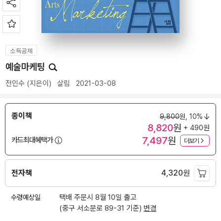
소득공제
예술마케팅
전인수
(지은이)
살림
2021-03-08
종이책
9,800
원,
10%
8,820
원
+ 490원
7,497
원
카드최대혜택가
더보기
전자책
4,320
원
수령예상일
택배 주문시 8월 10일 출고
(중구 서소문로 89-31 기준)
변경