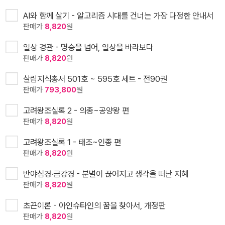
AI와 함께 살기 - 알고리즘 시대를 건너는 가장 다정한 안내서
판매가
8,820
원
일상 경관 - 명승을 넘어, 일상을 바라보다
판매가
8,820
원
살림지식총서 501호 ~ 595호 세트 - 전90권
판매가
793,800
원
고려왕조실록 2 - 의종~공양왕 편
판매가
8,820
원
고려왕조실록 1 - 태조~인종 편
판매가
8,820
원
반야심경·금강경 - 분별이 끊어지고 생각을 떠난 지혜
판매가
8,820
원
초끈이론 - 아인슈타인의 꿈을 찾아서, 개정판
판매가
8,820
원