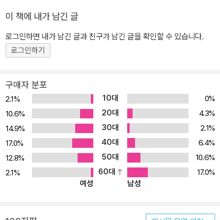
었다. 예술은 대중의 생활 속에 자리 잡았고, 이 시대를 살아가는 모든
이 책에 내가 남긴 글
이의 권리가 되었다. 이를 계기로 예술소비라는 개념이 새로 탄생했
다. 향유가 아닌 ‘소비’, ‘비즈니스’로 보는 예술, ‘마케팅’ 대상으로서
로그인하면 내가 남긴 글과 친구가 남긴 글을 확인할 수 있습니다.
의 예술. 예술을 보는 이러한 시각은 기존과 다른 접근을 하는 데서 시
로그인하기
작한다. 오스트리아의 철학자 비트겐슈타인은 이런 말을 남겼다. “언
어의 한계가 곧 세상의 한계다.” 이 말은 “새로운 개념이 새로운 세상
구매자 분포
을 드러나게 한다”라고 풀어쓸 수 있다. 이 책에서는 변화하는 시대에
10대
0%
2.1%
걸맞게 새롭게 재정립되어야 할 ‘예술을 위한 마케팅’을 다각도에서
20대
4.3%
10.6%
살펴본다. 예술마케팅은 1960년대에 등장해 1980년대부터 본격적
30대
2.1%
14.9%
으로 사용되기 시작한 말이다. 신자유주의가 등장하고 사회주의가 붕
40대
괴되면서, 정부의 예술정책이 급격히 바뀌어 재정지원을 대폭 줄이게
6.4%
17.0%
되었다. 예술계는 시장의 손으로 넘어가게 되었고, 영리조직으로 살
50대
10.6%
12.8%
아남기 위해 경영지식을 예술에 차용하게 된다. 또 예술을 경영에 도
60대
17.0%
2.1%
여성
남성
입하는 방향으로도 움직이며, 이 두 가지 방향을 토대로 예술경영이
라는 새로운 개념이 모양을 잡아가게 된다. 한편으로 예술은 하나의
거대한 생태계를 이루고 있다. 인류가 축적해놓은 예술의 역사가 오