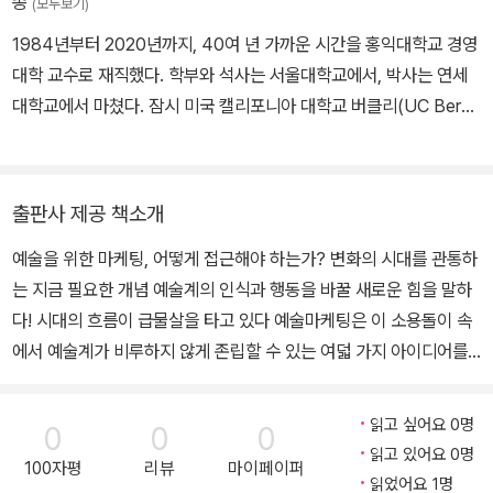
종
(모두보기)
1984년부터 2020년까지, 40여 년 가까운 시간을 홍익대학교 경영
대학 교수로 재직했다. 학부와 석사는 서울대학교에서, 박사는 연세
대학교에서 마쳤다. 잠시 미국 캘리포니아 대학교 버클리(UC Berke
ley)의 객원교수로 있었고, 홍익대학교 경영대학원장과 교수협의회
회장, 한국마케팅학회의 편집위원장과 여러 기업의 경영자문 교수를
역임했다. 현재는 환경시민운동단체인 녹색소비자연대 이사장이다.
출판사 제공 책소개
대표 저서로 『새로 쓰는 마케팅』이 있다. 이 외에도 『마케팅전략』 『서
예술을 위한 마케팅, 어떻게 접근해야 하는가? 변화의 시대를 관통하
비스마케팅』 『광고와 프로모션』 등을 공동으로 번역하여 국내에 소
는 지금 필요한 개념 예술계의 인식과 행동을 바꿀 새로운 힘을 말하
개했다. 또한 경영, 마케팅, 비즈니스 등의 지식을 사회와 공유하기 위
다! 시대의 흐름이 급물살을 타고 있다 예술마케팅은 이 소용돌이 속
해 다섯 권의 책 『철학으로 본 앙트러프러너십』 『비즈니스상상력』
에서 예술계가 비루하지 않게 존립할 수 있는 여덟 가지 아이디어를
『개념설계의 시대』 『문화마케팅』 『예술마케팅』을 기획하고 집필했
제안한다 왜 우리는 시간과 돈을 들여 ‘예술소비’를 할까? 예술은 음
다. jjeoninsu@gmail.com
식이나 집, 옷처럼 없으면 생존하기 어려운 생필품이 아니다. 그래서
읽고 싶어요 0명
0
0
0
과거에는 신흥부자들의 유희이자 사치로, 특정 계층이 향유하는 것으
읽고 있어요 0명
100자평
리뷰
마이페이퍼
로 치부되었다. 그러나 오늘날, 특히 젊은이들에게 예술은 필수가 되
읽었어요 1명