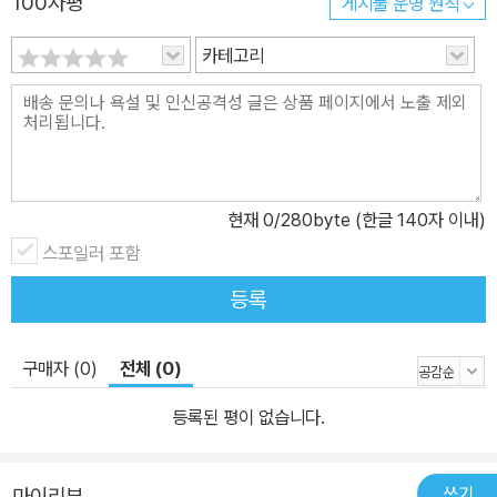
100자평
게시물 운영 원칙
래된 만큼 예술생태계는 크고 복잡하다. 예술인, 예술기관, 제도, 기
업, 소비자 등 점점 복잡하고 다양해지는 예술생태계를 이해하고, 지
카테고리
속해서 성장하고 발전하기 위한 구체적인 방안이 바로 예술마케팅이
다. 이 책에서 저자는 예술마케팅이 힘 있는 콘텐츠를 구성하고, 예술
계에 활력을 불러일으킬 수 있도록 여덟 가지 개념이자 아이디어를
제안한다. 크게 세 그룹으로 나누어 경험전, 경험중, 경험후 예술마케
팅을 논의한다. ‘경험전pre-experience’ 단계에서는 예술소비자가
현재
0
/280byte (한글 140자 이내)
특정 예술장르나 작품을 선정하는 데 영향을 미치고, 예술소비를 촉
스포일러 포함
진하는 활동이 이루어진다. 네이밍, 시그널링, 큐레이션의 세 개념을
논의한다. 가장 마케팅 효과가 큰 ‘경험중periexperience’ 단계에서
등록
는, 공통으로 쓰일 수 있는 예술마케팅인 정동화와 전시 예술 경험에
적합한 응시화, 공연 예술 경험에 적합한 경청으로 정리한다. 경험의
구매자 (0)
전체 (0)
마무리이자 또 다른 경험의 시작인 ‘경험후post-experience’ 단계
의 핵심은 예술소비자를 팬덤화하는 것이다. 예술인 또는 장르 중심
등록된 평이 없습니다.
의 문화콘텐츠에서 시작된 팬덤은 이제 브랜드 팬덤, 정치적 팬덤 현
상으로도 그 영역이 넓어졌다. 예술마케팅에서는 예술소비자와 예술
쓰기
마이리뷰