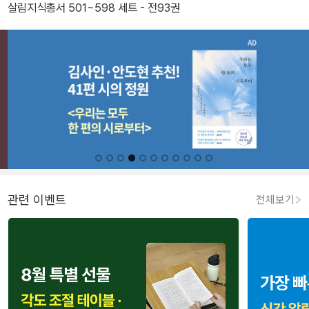
살림지식총서 501~598 세트 - 전93권
관련 이벤트
전체보기