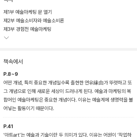
나 작품을 선정하는 데 영향을 미치고, 예술소비를 촉진하는 활동이
이루어진다. 네이밍, 시그널링, 큐레이션의 세 개념을 논의한다.
제1부 예술마케팅 문 열기
제2부 예술소비자와 예술소비론
가장 마케팅 효과가 큰 ‘경험중periexperience’ 단계에서는, 공통으
제3부 경험전 예술마케팅
로 쓰일 수 있는 예술마케팅인 정동화와 전시 예술 경험에 적합한 응
시화, 공연 예술 경험에 적합한 경청으로 정리한다.
책속에서
경험의 마무리이자 또 다른 경험의 시작인 ‘경험후post-experienc
e’ 단계의 핵심은 예술소비자를 팬덤화하는 것이다. 예술인 또는 장
P.8~9
르 중심의 문화콘텐츠에서 시작된 팬덤은 이제 브랜드 팬덤, 정치적
어떤 개념, 특히 중요한 개념일수록 출현한 연유緣由가 뚜렷하고 또
팬덤 현상으로도 그 영역이 넓어졌다. 예술마케팅에서는 예술소비자
그 개념으로 인해 새로운 세상이 드러나게 된다. 예술과 마케팅의 복
와 예술기관 사이에 어떻게 적용할 수 있는지를 살펴본다.
합어인 예술마케팅은 중요한 개념이다. 이유는 예술계에 생명력을 불
어넣는 활동이기 때문이다.
P.41
‘아트art’는 예술과 기술이란 두 의미가 있다. 이유는 어원이 ‘작업하