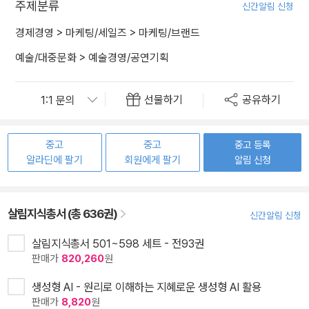
주제분류
신간알림 신청
경제경영
>
마케팅/세일즈
>
마케팅/브랜드
예술/대중문화
>
예술경영/공연기획
선물하기
공유하기
중고
중고
중고 등록
알라딘에 팔기
회원에게 팔기
알림 신청
살림지식총서 (총 636권)
신간알림 신청
살림지식총서 501~598 세트 - 전93권
판매가
820,260
원
생성형 AI - 원리로 이해하는 지혜로운 생성형 AI 활용
판매가
8,820
원