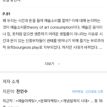
P.81
왜 우리는 시간과 돈을 들여 예술소비를 할까? 이에 대해 논의하는
것이 예술소비론theory of art consumption이다. 예술은 음식이
나 집, 옷처럼 없으면 생존하기 어려운 생필품이 아니라는 이유로 시
간과 돈이 있는 신흥부자들이 권태를 벗어나기 위해 즐기는 부르주아
적 유희bourgeois play로 치부되었다. 하지만 시대가 바뀌었다. 이
제는 신흥부자들의 유희인 사치품이 아니라 누구나, 특히 젊은이들에
게 예술소비는 필수품이 되었다.
더보기
저자 소개
지은이:
전인수
저자파일
신간알림 신청
최근작 :
<예술마케팅>
,
<문화마케팅>
,
<개념설계의 시대>
… 총 18