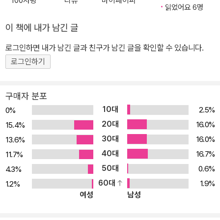
100자평
리뷰
마이페이퍼
의 신인류 호모 나랜스』(2010), 『디지털 게임 스토리텔링』(2005)
읽었어요 6명
등이 있다.
이 책에 내가 남긴 글
로그인하면 내가 남긴 글과 친구가 남긴 글을 확인할 수 있습니다.
로그인하기
구매자 분포
10대
2.5%
0%
20대
16.0%
15.4%
30대
16.0%
13.6%
40대
16.7%
11.7%
50대
0.6%
4.3%
60대
1.9%
1.2%
여성
남성