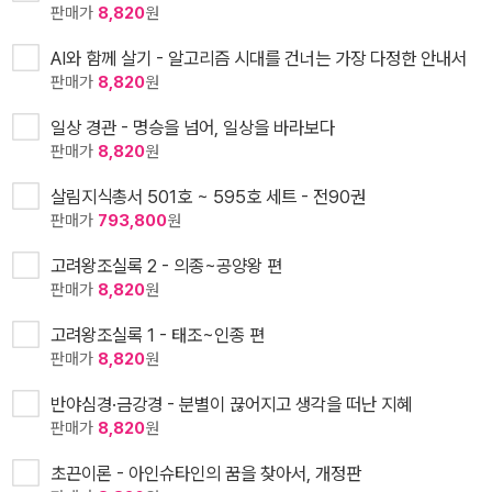
판매가
8,820
원
AI와 함께 살기 - 알고리즘 시대를 건너는 가장 다정한 안내서
판매가
8,820
원
일상 경관 - 명승을 넘어, 일상을 바라보다
판매가
8,820
원
살림지식총서 501호 ~ 595호 세트 - 전90권
판매가
793,800
원
고려왕조실록 2 - 의종~공양왕 편
판매가
8,820
원
고려왕조실록 1 - 태조~인종 편
판매가
8,820
원
반야심경·금강경 - 분별이 끊어지고 생각을 떠난 지혜
판매가
8,820
원
초끈이론 - 아인슈타인의 꿈을 찾아서, 개정판