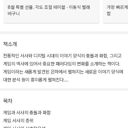
8월 특별 선물. 각도 조절 테이블 · 이동식 빨래
가장 빠르게
바구니
합
책소개
전통적인 서사와 디지털 시대의 이야기 양식의 충돌과 화합, 그리고
게임의 역사에 있어서 중요한 패러다임의 변화를 소개하는 책이다.
게임이라는 새롭게 발견된 은하에서 펼쳐지는 새로운 이야기 양식에
대한 분석 등이 흥미롭게 펼쳐진다.
저자는 디지털 게임의 역사에 대한 소개와 그 패러다임의 변천사를
목차
통해 인류의 이야기 양식의 진화를 추적한다. 게임을 소설, 영화 등 기
존 서사물의 연장선상에서 이해하려는 '서사학(narratology)'과, 이
게임과 서사의 충돌과 화합
전에는 존재하지 않았던 새로운 디지털 시대의 산물로 이해하려는
게임 서사의 층위
'게임학(ludology)'의 대결에 대해 전통서사학자들의 전제와 게임학