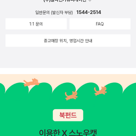
한 '팬'이고, 보다시피 블로그도 열심히(?)하지만 비디오 게임만큼은
문외한이기 때문이다. (아, 나도 테트리스 정도에는 일가견이 있다 ㅎ
1544-2514
일반문의 (발신자 부담)
ㅎ)나에겐 게임의 세계를 훔쳐보는 것이 우선 급했다. 그 결과는 일단
1:1 문의
FAQ
고무적이다.2008년 1월
중고매장 위치, 영업시간 안내