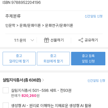
ISBN 9788952204196
주제분류
신간알림 신청
인문학
>
문화/문화이론
>
문화연구/문화이론
선물하기
공유하기
중고
중고
중고 등록
알라딘에 팔기
회원에게 팔기
알림 신청
살림지식총서 (총 636권)
신간알림 신청
살림지식총서 501~598 세트 - 전93권
판매가
820,260
원
생성형 AI - 원리로 이해하는 지혜로운 생성형 AI 활용