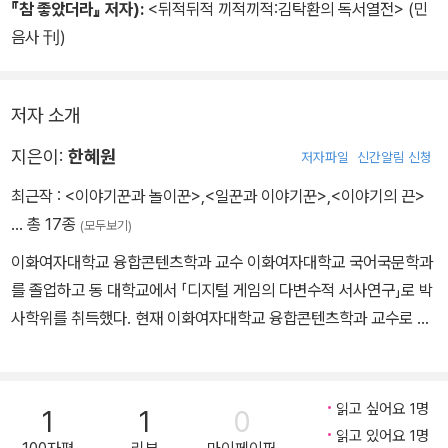
『참 좋았더라』 저자):
<뒤적뒤적 끼적끼적:김탁환의 독서열전> (민
음사 刊)
저자 소개
지은이:
한혜원
저자파일
신간알림 신청
최근작 :
<이야기꾼과 놀이꾼>
,
<일꾼과 이야기꾼>
,
<이야기의 끈>
… 총 17종
(모두보기)
이화여자대학교 융합콘텐츠학과 교수 이화여자대학교 국어국문학과
를 졸업하고 동 대학교에서 「디지털 게임의 다변수적 서사연구」로 박
사학위를 취득했다. 현재 이화여자대학교 융합콘텐츠학과 교수로 재
직 중이며 디지털스토리텔링 연구소 소장을 맡고 있다. 뉴미디어 환
경에서 나타난 다양한 융합 콘텐츠와 인공지능 시대의 디지털 스토리
텔링에 관심을 갖고 연구 중이다. 지은 책으로 『앨리스 리턴즈』(201
읽고 싶어요 1명
1
1
0
6), 『아이의 마음을 훔치는 스토리텔링 전략』(2012), 『디지털 시대
읽고 있어요 1명