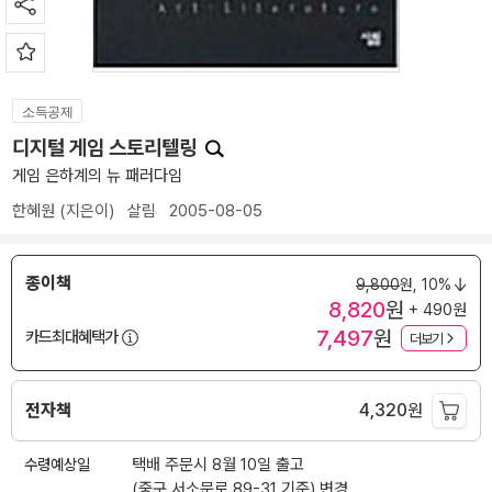
소득공제
디지털 게임 스토리텔링
게임 은하계의 뉴 패러다임
한혜원
(지은이)
살림
2005-08-05
종이책
9,800
원,
10%
8,820
원
+ 490원
7,497
원
카드최대혜택가
더보기
전자책
4,320
원
수령예상일
택배 주문시 8월 10일 출고
(중구 서소문로 89-31 기준)
변경