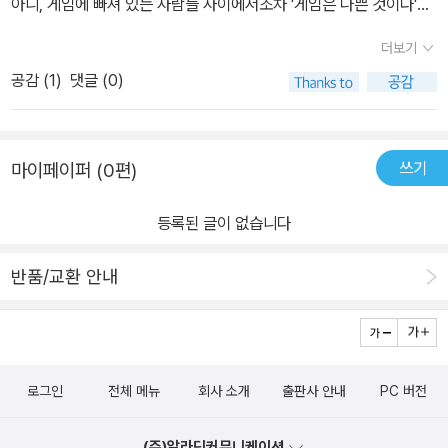
아니, 게임에 빠져 있는 사람들 사이에서조차 '게임은 나쁜 것이다'의
명제에서 시작하여 '그렇다면 게임은 왜 나쁜 것인가'만 회자되었다.
더보기
불과 얼마전까지 게임은 정말 '나쁜 것'인줄만 알았던 나도게임이 '나
공감 (
1
)
댓글 (0)
쁜 이유'가 모래성처럼 무너져내리며 새로운 세계로 빠져들고 있다.
(바보상자의 역습 http://blog.naver.com/jinirock78/4578959
8게임의 역습 http://blog.naver.com/jinirock78/45785692)
쓰기
마이페이퍼 (0편)
이렇게게임이 대중문화에서 차지하는 비중과 의미,그간의 누명과 오
명을 벗겨낸 나는 이 책을통해 게임의 이론적 세계에 입문하였다. (이
등록된 글이 없습니다
책은 게임에 대한 변명이나 게임의 문화적 의미를 설파하지 않는다.
이 책에서 그러한 것들은 당위다)90페이지도 안 되는 짧은 '논문형'
반품/교환 안내
글이지만 탄탄하고 쉽게 쓰여 있어 술술 읽힌다. (조금의 인문학적 상
식이나 문화비평에 대한 조애가 있다면 더욱 쉽게 읽힐 것이다)아쉬
운 것은 나 스스로가 '게이머'가 아니기에 열혈 게이머로서 이 책을 경
험하지 못했다는 점이다. (위에 소개한 책도 마찬가지의 아쉬움이 있
로그인
전체 메뉴
회사 소개
출판사 안내
PC 버전
었다) 사실 이 두책을 읽게 된 경위는 앞으로 번역해야 할 책('팬과 블
로거, 게이머'에 관한)때문이다.나는 수많은 문화와 그 생산품의 열렬
(주)알라딘커뮤니케이션