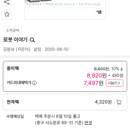
소득공제
로봇 이야기
김문상
(지은이)
살림
2005-06-10
종이책
9,800
원,
10%
8,820
원
+ 490원
7,497
원
카드최대혜택가
더보기
전자책
4,320
원
수령예상일
택배 주문시 8월 10일 출고
(중구 서소문로 89-31 기준)
변경