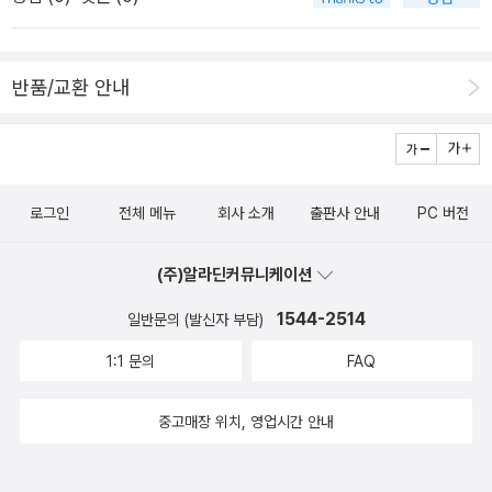
과 교수 환경대재앙으로 인해 인간들이 지구를 떠나버린 뒤 지구에
홀로 남겨진 로봇 ‘월·E’. 그는 700년 동안 묵묵히 지구를 청소하며
지내다 문득 ‘인격’을 얻게 된다. 덕분에 호기심과 고독을 느낄 수 있
반품/교환 안내
게 된 월·E는 인간들이 탑승한 거대 우주선 엑시엄의 파견 탐사로봇
이브를 만나 사랑에 빠진다. 그러나 월·E의 감정표현을 이해 못하는
이브는 지구의 미래를 좌우할 중대한 열쇠가 월·E에게 있다는 사실을
감지하고 우주선으로 급히 귀환하고, 그 뒤를 월·E가 쫓아 나서면서
로그인
전체 메뉴
회사 소개
출판사 안내
PC 버전
은하계를 누비는 로봇들의 모험이 시작된다. △ 윌·E(오른쪽)는 ‘70
0년 동안의 고독’ 끝에 감정을 얻게 된다. 그리고 이브를 만나 사랑에
(주)알라딘커뮤니케이션
빠진다. 영화에서가 아니라 현실에서, 로봇이 감정을 가질 수 있는가
에 대한 대답이 서서히 ‘아니요’에서 ‘예’로 바뀌고 있다.(한국 소니픽
1544-2514
일반문의 (발신자 부담)
쳐스 릴리징 브에나 비스타 영화(주)제공) 2008년 여름 개봉하는 애
1:1 문의
FAQ
니메이션 〈윌·E〉는 로봇공학의 오랜 숙제인 “과연 로봇은 사랑이란
감정을 느낄 수 있을까”라는 질문에 도전한다. 영화 <바이센테니얼
중고매장 위치, 영업시간 안내
맨>이나 〈A.I.〉가 그렇듯, 이 영화도 언젠가 로봇은 의식이란 걸 가지
게 될 것이며 그 결과 사랑이란 감정을 느낄 수 있을 거라고 가정한다.