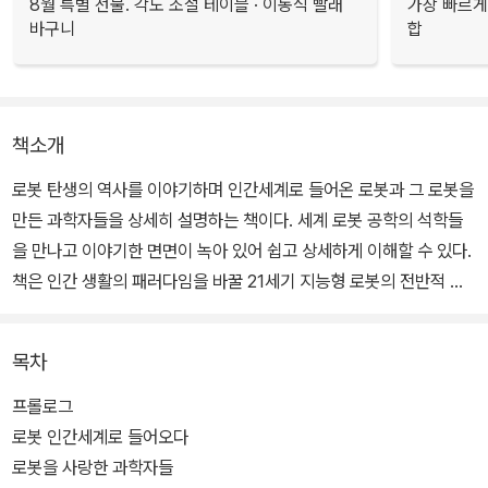
8월 특별 선물. 각도 조절 테이블 · 이동식 빨래
가장 빠르게
바구니
합
책소개
로봇 탄생의 역사를 이야기하며 인간세계로 들어온 로봇과 그 로봇을
만든 과학자들을 상세히 설명하는 책이다. 세계 로봇 공학의 석학들
을 만나고 이야기한 면면이 녹아 있어 쉽고 상세하게 이해할 수 있다.
책은 인간 생활의 패러다임을 바꿀 21세기 지능형 로봇의 전반적 의
미를 짚어보며 인간과 로봇이 공존하는 미래 사회의 변화될 모습을
그린다.
목차
프롤로그
로봇 인간세계로 들어오다
로봇을 사랑한 과학자들