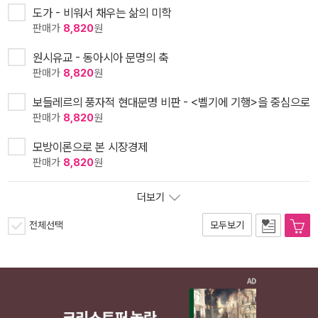
도가 - 비워서 채우는 삶의 미학
판매가
8,820
원
원시유교 - 동아시아 문명의 축
판매가
8,820
원
보들레르의 풍자적 현대문명 비판 - <벨기에 기행>을 중심으로
판매가
8,820
원
모방이론으로 본 시장경제
판매가
8,820
원
더보기
전체선택
모두보기