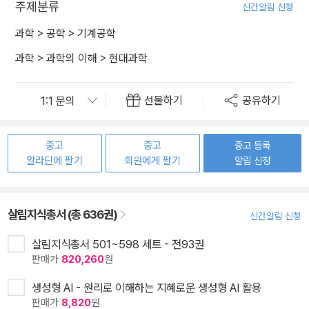
주제분류
신간알림 신청
과학
>
공학
>
기계공학
과학
>
과학의 이해
>
현대과학
선물하기
공유하기
중고
중고
중고 등록
알라딘에 팔기
회원에게 팔기
알림 신청
살림지식총서 (총 636권)
신간알림 신청
살림지식총서 501~598 세트 - 전93권
판매가
820,260
원
생성형 AI - 원리로 이해하는 지혜로운 생성형 AI 활용
판매가
8,820
원