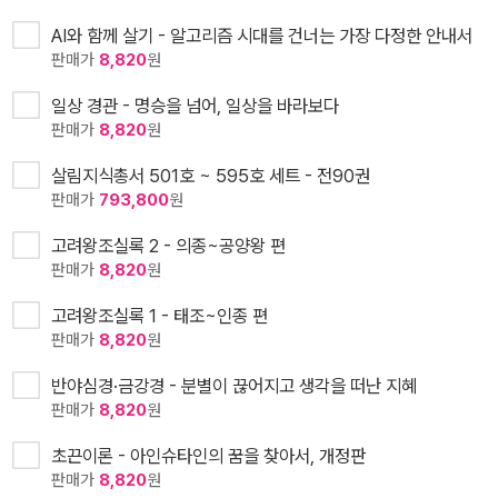
AI와 함께 살기 - 알고리즘 시대를 건너는 가장 다정한 안내서
판매가
8,820
원
일상 경관 - 명승을 넘어, 일상을 바라보다
판매가
8,820
원
살림지식총서 501호 ~ 595호 세트 - 전90권
판매가
793,800
원
고려왕조실록 2 - 의종~공양왕 편
판매가
8,820
원
고려왕조실록 1 - 태조~인종 편
판매가
8,820
원
반야심경·금강경 - 분별이 끊어지고 생각을 떠난 지혜
판매가
8,820
원
초끈이론 - 아인슈타인의 꿈을 찾아서, 개정판
판매가
8,820
원