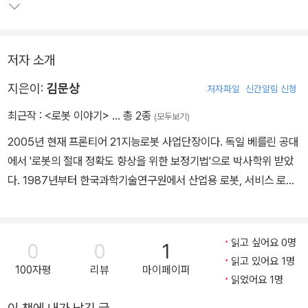
저자 소개
지은이:
김문상
저자파일
신간알림 신청
최근작 :
<로봇 이야기>
… 총 2종
(모두보기)
2005년 현재 프론티어 21지능로봇 사업단장이다. 독일 베를린 공대
에서 '로봇의 절대 정확도 향상을 위한 보정기법'으로 박사학위 받았
다. 1987년부터 한국과학기술연구원에서 산업용 로봇, 서비스 로봇,
인간형 로봇 분야를 연구하고 있으며 1993년도 대전 EXPO에 전시
된 '꿈돌이 3차원 조각 로봇', 국내 최초의 '휴먼로봇 센토', 위험작업
로봇 '롭해즈', 안내로봇 에 이르기까지 다양한 지능형 로봇을 개발했
읽고 싶어요 0명
0
0
1
다.
읽고 있어요 1명
100자평
리뷰
마이페이퍼
읽었어요 1명