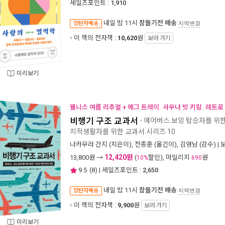
세일즈포인트 :
1,910
내일 밤 11시
잠들기전 배송
양탄자배송
지역변경
이 책의 전자책 :
10,620
원
보러 가기
미리보기
웰니스 여름 리추얼 + 에그 트레이. 사우나 빗 키링. 레트로
비행기 구조 교과서
- 에어버스.보잉 탑승자를 위
지적생활자를 위한 교과서 시리즈 10
나카무라 간지
(지은이),
전종훈
(옮긴이),
김영남
(감수) |
12,420원
13,800
원 →
(
할인), 마일리지
원
10%
690
9.5
(
8
) | 세일즈포인트 :
2,650
내일 밤 11시
잠들기전 배송
양탄자배송
지역변경
이 책의 전자책 :
9,900
원
보러 가기
미리보기