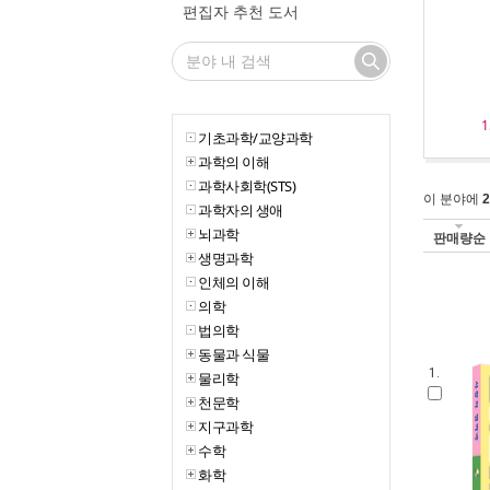
편집자 추천 도서
1
기초과학/교양과학
과학의 이해
과학사회학(STS)
이 분야에
2
과학자의 생애
뇌과학
판매량순
생명과학
인체의 이해
의학
법의학
동물과 식물
1.
물리학
천문학
지구과학
수학
화학