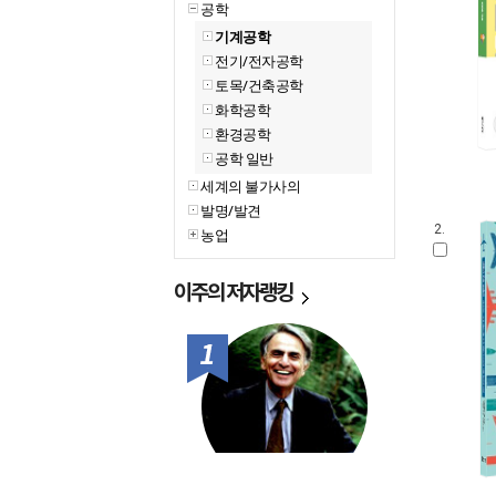
공학
기계공학
전기/전자공학
토목/건축공학
화학공학
환경공학
공학 일반
세계의 불가사의
발명/발견
2.
농업
이주의
저자랭킹
1위