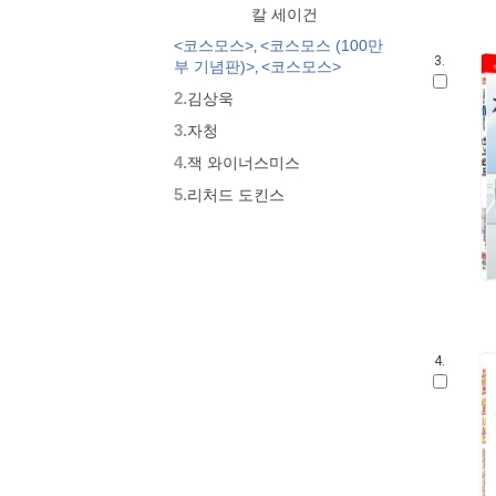
칼 세이건
<코스모스>
<코스모스 (100만
,
3.
부 기념판)>
<코스모스>
,
2.
김상욱
3.
자청
4.
잭 와이너스미스
5.
리처드 도킨스
4.