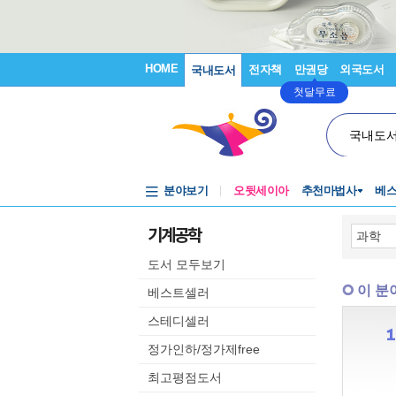
HOME
전자책
만권당
외국도서
국내도서
첫달무료
국내도
분야보기
오뒷세이아
추천마법사
베
기계공학
도서 모두보기
이 분
베스트셀러
스테디셀러
정가인하/정가제free
최고평점도서