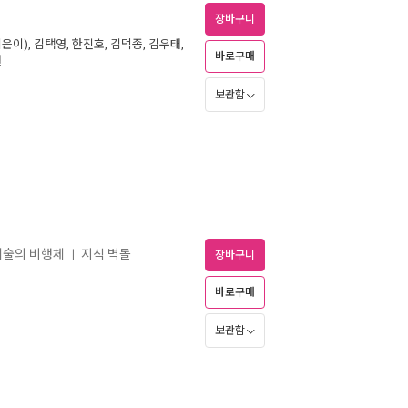
장바구니
지은이),
김택영
,
한진호
,
김덕종
,
김우태
,
바로구매
월
보관함
·예술의 비행체
지식 벽돌
ㅣ
장바구니
바로구매
보관함