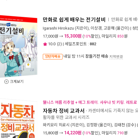
만화로 쉽게 배우는 전기설비
만화로 쉽게 
ㅣ
Igarashi Hirokazu
(지은이),
이상경
,
고운채
(옮긴이) |
성
15,300원
17,000
원 →
(
할인), 마일리지
원
10%
850
10.0
(
2
) | 세일즈포인트 :
882
내일 밤 11시
잠들기전 배송
양탄자배송
지역변경
크게보기
웰니스 여름 리추얼 + 에그 트레이. 사우나 빗 키링. 레트로
자동차 정비 교과서
- 카센터에서도 기죽지 않는
활자를 위한 교과서 시리즈
와키모리 히로시
(지은이),
김정환
(옮긴이),
김태천
(감수) 
14,220원
15,800
원 →
(
할인), 마일리지
원
10%
790