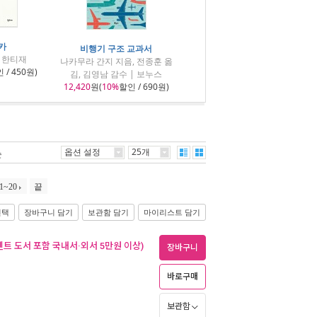
카
비행기 구조 교과서
| 한티재
나카무라 간지 지음, 전종훈 옮
 / 450원)
김, 김영남 감수 | 보누스
12,420
원(
10%
할인 / 690원)
옵션 설정
25개
순
1~20
끝
선택
장바구니 담기
보관함 담기
마이리스트 담기
벤트 도서 포함 국내서·외서 5만원 이상)
장바구니
바로구매
보관함