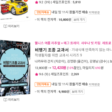
9.2
(
39
) | 세일즈포인트 :
5,810
내일 밤 11시
잠들기전 배송
양탄자배송
지역변경
이 책의 전자책 :
10,800
원
보러 가기
미리보기
웰니스 여름 리추얼 + 에그 트레이. 사우나 빗 키링. 레트로
비행기 조종 교과서
- 기내식에 만족하지 않는 마
적생활자를 위한 교과서 시리즈 9
나카무라 간지
(지은이),
김정환
(옮긴이),
김영남
(감수) |
12,420원
13,800
원 →
(
할인), 마일리지
원
10%
690
9.6
(
9
) | 세일즈포인트 :
2,269
내일 밤 11시
잠들기전 배송
양탄자배송
지역변경
이 책의 전자책 :
9,900
원
보러 가기
미리보기