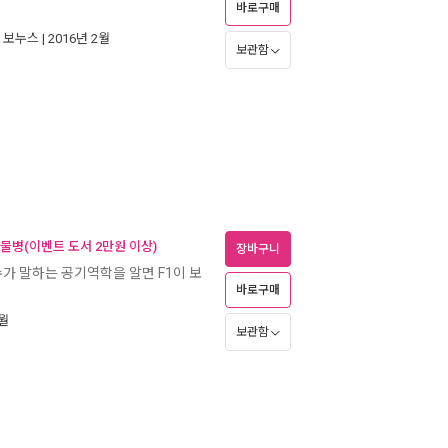
바로구매
|
보누스
| 2016년 2월
보관함
 물병(이벤트 도서 2만원 이상)
장바구니
재수가 말하는 공기역학을 알면 F1이 보
바로구매
1월
보관함