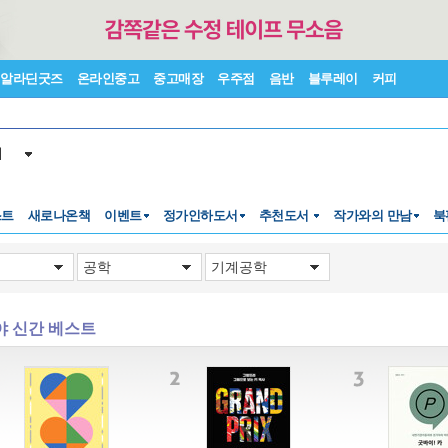
알라딘굿즈
온라인중고
중고매장
우주점
음반
블루레이
커피
서
스트
새로나온책
이벤트
정가인하도서
추천도서
작가와의 만남
북
야 신간 베스트