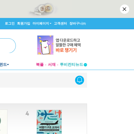
로그인
회원가입
마이페이지
고객센터
장바구니
(0)
투비컨티뉴드
펀드
북플
서재
창작플랫폼
투비컨티뉴드