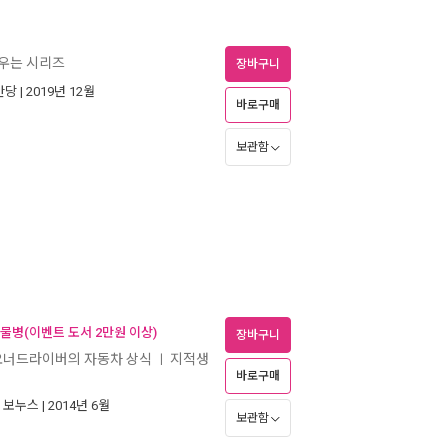
배우는 시리즈
장바구니
안당
| 2019년 12월
바로구매
보관함
 물병(이벤트 도서 2만원 이상)
장바구니
 오너드라이버의 자동차 상식
지적생
ㅣ
바로구매
|
보누스
| 2014년 6월
보관함