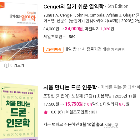
Cengel의 알기 쉬운 열역학
- 6th Edition
Yunus A. Cengel
,
John M. Cimbala
,
Afshin J. Ghajar
(
이무연
,
전문수
(옮긴이) |
한빛아카데미(교재)
| 2023년 2
34,000원
34,000
원 →
, 마일리지
원
1,020
세일즈포인트 :
589
내일 밤 11시
잠들기전 배송
양탄자배송
지역변경
미리보기
처음 만나는 드론 인문학
- 미래를 여는 꿈·과학
조장현
(지은이),
노상재
(그림) |
초봄책방
| 2025년 11월
15,750원
17,500
원 →
(
할인), 마일리지
원
10%
870
10.0
(
6
) | 세일즈포인트 :
331
지금
택배
로 주문하면
8월 10일 출고
지역변경