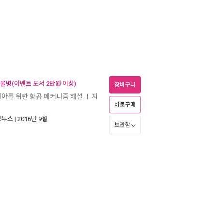
 물병(이벤트 도서 2만원 이상)
장바구니
니아를 위한 항공 메커니즘 해설
지
ㅣ
바로구매
보누스
| 2016년 9월
보관함