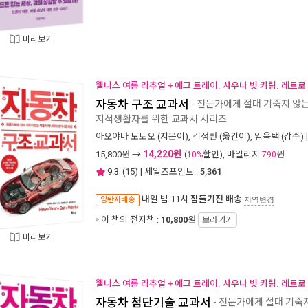
미리보기
웰니스 여름 리추얼 + 에그 트레이. 사우나 빗 키링. 레트로
자동차 구조 교과서
- 전문가에게 절대 기죽지 않
지적생활자를 위한 교과서 시리즈
아오야마 모토오
(지은이),
김정환
(옮긴이),
임옥택
(감수) 
14,220원
15,800
원 →
(
할인), 마일리지
원
10%
790
9.3
(
15
) | 세일즈포인트 :
5,361
내일 밤 11시
잠들기전 배송
양탄자배송
지역변경
이 책의 전자책 :
10,800
원
보러 가기
미리보기
웰니스 여름 리추얼 + 에그 트레이. 사우나 빗 키링. 레트로
자동차 첨단기술 교과서
- 전문가에게 절대 기죽