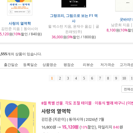
그랑프리, 그림으로 보는 F1 역
굿바이! 
사
사랑의 열역학
남준희 지음 
윌 벅스턴 지음, 윤재수 옮김 | 골
김민준 지음 | 동아시아
8,100
원(
10%
할인
든래빗(주)
5,120
원(
10%
할인 / 840원)
36,000
원(
0%
할인 / 1800원)
,555
개의 상품이 있습니다.
출간일순
등록일순
상품명순
평점순
리뷰순
저가격순
고가격
1
2
3
4
5
6
7
8
9
10
1
전체
8월 특별 선물. 각도 조절 테이블 · 이동식 빨래 바구니 (이
사랑의 열역학
김민준
(지은이) |
동아시아
| 2026년 7월
15,120원
16,800
원 →
(
할인), 마일리지
원
10%
840