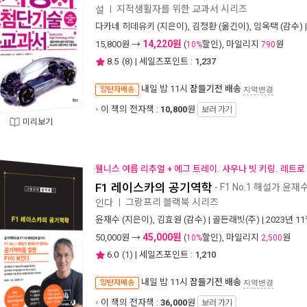
지적생활자를 위한 교과서 시리즈
설
ㅣ
다카네 히데유키
(지은이),
김정환
(옮긴이),
임옥택
(감수) 
14,220원
15,800
원 →
(
할인), 마일리지
원
10%
790
8.5
(
8
) | 세일즈포인트 :
1,237
내일 밤 11시
잠들기전 배송
양탄자배송
지역변경
이 책의 전자책 :
10,800
원
보러 가기
미리보기
웰니스 여름 리추얼 + 에그 트레이. 사우나 빗 키링. 레트로
F1 레이스카의 공기역학
- F1 No.1 해설가 윤
그랑프리 블랙북 시리즈
인다
ㅣ
윤재수
(지은이),
김효원
(감수) |
골든래빗(주)
| 2023년 1
45,000원
50,000
원 →
(
할인), 마일리지
원
10%
2,500
6.0
(
1
) | 세일즈포인트 :
1,210
내일 밤 11시
잠들기전 배송
양탄자배송
지역변경
이 책의 전자책 :
36,000
원
보러 가기