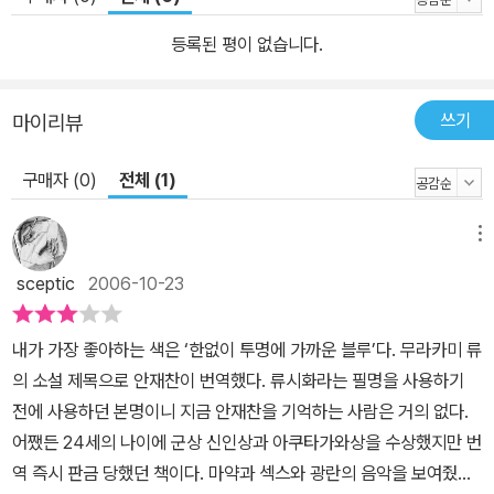
로써 무궁무진한 색채 마케팅 기법의 새로운 지침서로 소개할 수 있
겠다.
등록된 평이 없습니다.
쓰기
마이리뷰
구매자 (0)
전체 (1)
메뉴
sceptic
2006-10-23
내가 가장 좋아하는 색은 ‘한없이 투명에 가까운 블루’다. 무라카미 류
의 소설 제목으로 안재찬이 번역했다. 류시화라는 필명을 사용하기
전에 사용하던 본명이니 지금 안재찬을 기억하는 사람은 거의 없다.
어쨌든 24세의 나이에 군상 신인상과 아쿠타가와상을 수상했지만 번
역 즉시 판금 당했던 책이다. 마약과 섹스와 광란의 음악을 보여줬던