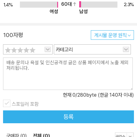
면에서 사람들에게 결정적인 영향을 미쳐 상품 선택 시 중요한 요인
60대
2.3%
1.4%
여성
남성
으로 작용한다는 사실이 밝혀지면서 물품 판매에 컬러를 활용하는 컬
러 마케팅은 현대 마케팅의 한 부분으로 중요성을 인정받고 있다. 이
제 바야흐로 '컬러가 제품을 파는 시대'에 살고 있는 것이다. - 색채 마
100자평
게시물 운영 원칙
케팅 기법의 새로운 지침서 컬러 마케팅이 발달하면서 '컬러를 모르
면 마케팅을 할 수 없다'는 말까지 나오고 있다. 이 책은 색이 인간에
카테고리
게 미치는 영향과 이를 이용한 컬러 마케팅이 어떤 기법으로 발전했
는가를 보여준다. 그러나 그간의 '컬러 마케팅서'와는 몇 가지 차별점
을 지니고 출발한다. 우선 컬러에서 트렌드를 읽어 색이 가지는 이미
지의 변화를 소개한다. 다음으로 여기 저기 흩어져 있던 색상에 대한
상세정보를 모아 6개장에서 6가지 색을 집중적으로 설명함으로써 색
현재
0
/280byte (한글 140자 이내)
이 가지는 이미지와 상품 사례를 소개했다. 여기서 색채 연구가 서양
스포일러 포함
에서 한발 앞선 이유로 많은 예들이 서양 광고와 상품에 편향됐던 점
을 직시하고 국내 브랜드와 광고를 사례로 활용해 독자의 접근도와
등록
이해도를 높였다. 마케팅 초보자들도 쉽게 컬러를 활용할 수 있도록
브랜드 이미지와 컬러 이미지를 비교해 활용하는 법을 소개했다. 이
구매자 (0)
전체 (0)