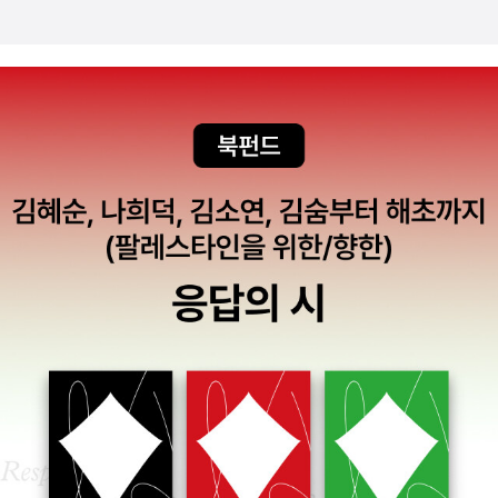
와 기업 이미지 제고를 위한 BI나 CI 작업에서 핵심이 되는 것은 디자
된 책이 별로 없다는 사실이 이를 반증한다) 대부분 미술, 디자인, 패
인과 이미지가 아니라 색이다. 반복적인 노출과 광고는 소비자에게
션 분과에서 기능적으로 소개한 개론서들이 주류를 이루고 있다. 색
제품이나 기업을 각인시킨다. 판단할 필요도 없고 고민할 것도 없다.
채에 대한 이론적 접근은 기호학과 미학에서 개별적으로 이루어지고
광고와 이미지가 만들어 준대로 선택을 하고 비슷한 패턴을 반복한
있지만 그 성과가 매우 미미한 실정이다. <색채와 문화 그리고 상상
다. 단순히 색을 부정적인 이미지와 연결시키거나 자본에 복무하는
력>정도의 책이 많이 출간됐으면 한다. 번역서도 그리 많지 않은 게
그릇된 대상으로 치부할 수는 없다. 하지만 오수연의 <색의 유혹>은
현실이다. 그나마 오래전 번역된 <색채심리>와 올해 출간된 <색채의
마케팅의 원리에 적용되는 색의 이미지와 느낌들을 설명하고 성공한
역사>가 읽을만한 책인 듯하다.비교적 최근에 색채에 대한 관심의 증
기업이나 제품을 위주로 예를 들어 내용을 확인 시켜 준다. ‘색채 심리
폭으로 여러 연구가 진행되고 있고, 상당수의 책들이 출간되고는 있
와 컬러 마케팅’이라는 부제에 걸맞는 내용이다. 색에 관련된 심리학
지만 마케팅-심리 분야에 한정되고 있는 것 같아 좀 아쉽다. 색채에
적 접근이나 사회 문화적 맥락을 이해하는 데는 무용한 책이다. 상식
대해서 재미있게 읽을 수 있는 책들은 말해서 무얼 하랴~ 진짜 손에
수준의 이야기들을 대표적인 색을 통해 이야기하고 있기 때문에 도식
꼽을 정도이다. 불모지나 다름없는 색채에 대한 연구가 활발히 진행
적이고 단편적인 내용들이 반복된다. 늘 생각하지만 한 권의 책에서
되어 관련 학과도 생기고, 학제적인 연구가 풍성해졌으면 하는 바람
많은 것을, 혹은 완전한 것을 기대하지는 않지만 적어도 한가지 정도
이다.끝으로, 재미있게 읽을 만한 색채에 대한 책들을 소개해 본다.
는 건지고 싶은 본전 심리는 변하지 않는다. 이 책은 짧고 싼 책이지만
본전 생각이 났다. 이 철저한 자본주의적 평가 방식이 오히려 인간적
일 수 있다. 상품과 색의 이미지에 대한 상관성에 대해 기초적인 지식