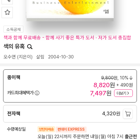
소득공제
책과 함께 무료배송 - 함께 사기 좋은 특가 도서 · 저가 도서 총집합
색의 유혹
오수연
(지은이)
살림
2004-10-30
종이책
9,800
원,
10%
8,820
원
+ 490원
7,497
원
카드최대혜택가
더보기
전자책
4,320
원
수령예상일
양탄자배송
썬데이 EXPRESS
오늘(일) 22시까지 주문하면 내일(월) 아침 7시
출근전