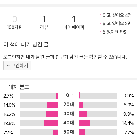
수많은 상품. 작게는 양말이나 손가방 크게는 우리가 사는 집과 사무
실, 마천루의 빌딩에 이르기까지 어느 곳도 색이 없는 곳은 없다. 컬러
읽고 싶어요 4명
0
1
1
는 각각 그 자체의 고유한 파동과 진동수를 가지고 있어 하나의 에너
읽고 있어요 2명
100자평
리뷰
마이페이퍼
지로 작용하고 인체에 파도처럼 신호를 보내어 그 진동이 편안함, 따
읽었어요 6명
뜻함, 차가움, 식욕 등을 느끼도록 하는데 그 자체만으로도 우리의 감
이 책에 내가 남긴 글
각과 감성을 자극하는 역할을 하는데 충분하다고 한다. 따라서 물건
을 어떤 색으로 포장하느냐는 결정하는 것은 그 물건이 '호감이 가는
로그인하면 내가 남긴 글과 친구가 남긴 글을 확인할 수 있습니다.
물건이 될 것인가 아닌가'를 결정하는 중요한 과정이라고 할 수 있다.
로그인하기
- 컬러가 제품을 판다 색채심리학자인 파버 비레은 "모든 색채는 그
색상 마다 인간에게 각각 다른 느낌을 주는데, 실제로 상품 판매, 성
구매자 분포
격, 음식 맛까지 좌우한다"고 주장했다. 빨간색을 간판을 보면 군침이
10대
0.9%
2.7%
돈다. 파란 색을 보면 삼성의 파란 로고가 생각난다. 검정색 물건은 웬
20대
5.0%
14.0%
만하면 피하고 싶다. 이러한 것은 모두 색이 가지고 있는 고유 이미지
30대
9.9%
16.2%
가 사람들의 인지 능력에 영향을 주기 때문에 나타나는 결과 인다. 이
40대
외에도 파버 비레의 말과 같이 색이 직접적인 '선택의 영역'에 영향을
14.4%
18.5%
주는 예는 주변에서 쉽게 찾아볼 수 있다. 컬러가 생리적 또는 심리적
50대
7.7%
7.2%