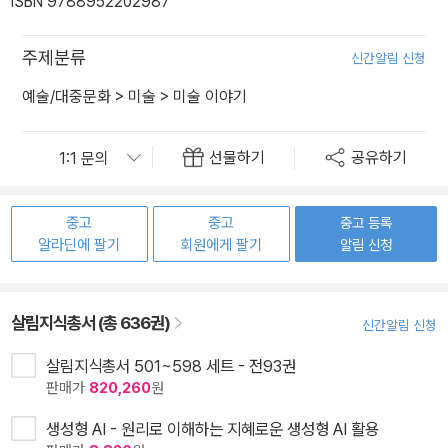
ISBN 9788952202987
주제분류
신간알림 신청
예술/대중문화
>
미술
>
미술 이야기
선물하기
공유하기
중고
중고
중고 등록
알라딘에 팔기
회원에게 팔기
알림 신청
살림지식총서 (총 636권)
신간알림 신청
살림지식총서 501~598 세트 - 전93권
판매가
820,260
원
생성형 AI - 원리로 이해하는 지혜로운 생성형 AI 활용