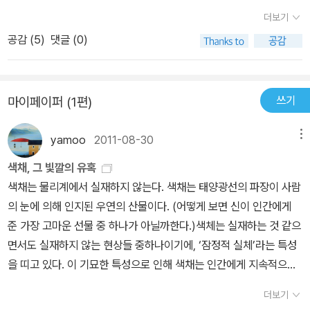
소설을 기억하는 사람은 많지 않을 것이다. 책을 읽는 동안에도 읽고
더보기
나서도 ‘한없이 투명에 가까운 블루’의 이미지만을 상상했던 기억이
공감 (
5
)
댓글 (0)
떠오른다. 책을 통해 그 세계를 만나고 싶은 욕망보다 상상속의 이미
지가 훨씬 더 강렬했다. 대부분의 사람들이 끝까지 포기할 수 없는 감
각은 당연히 시각일 것이다. 처음부터 안보였다면 상황이 다르겠지만
쓰기
마이페이퍼 (1편)
나중에 시력을 잃어버린 사람들의 고통을 생각해보면 솔직히 상상조
차 되지 않는다. 어느 날 갑자기 앞이 보이지 않는 상상을 하는 것은
yamoo
2011-08-30
메뉴
타인의 고통과 불행에 대한 걱정과 연민 때문만은 아니다. 세상을 바
라보는 것만으로도 우리가 얼마나 행복해질 수 있는지 생각해본다.
색채, 그 빛깔의 유혹
우리가 바라보는 세상은 흑백도 아니고 컬러다. 초등학교 아니면 중
색채는 물리계에서 실재하지 않는다. 색채는 태양광선의 파장이 사람
학교 때 처음 컬러 TV를 봤을 때의 그 환희를 기억한다. 사람의 눈은
의 눈에 의해 인지된 우연의 산물이다. (어떻게 보면 신이 인간에게
몇 만 화소쯤 될까? 세상이 흑백으로 보이는 개라고 불행하란 법은
준 가장 고마운 선물 중 하나가 아닐까한다.)색체는 실재하는 것 같으
없지만 총천연색 칼라 화면의 경이로움은 무엇으로도 바꿀 수가 없는
면서도 실재하지 않는 현상들 중하나이기에, ‘잠정적 실체’라는 특성
황홀경이다. 하늘을 배경으로 흔들리는 나뭇잎의 아름다움에 눈물이
을 띠고 있다. 이 기묘한 특성으로 인해 색채는 인간에게 지속적으로
날 때가 있다. 살아 숨쉬고 있는 모든 순간들이, 그 섬세한 감각 하나
영향을 미치고 있다.(잠정적 실체는 내 마구잡이식 표현^^)오로지 눈
더보기
하나가 소중하게 느껴질 때가 있다. 눈으로 보는 즐거움은 단순한 이
이라는 감각기관을 통해서만 감지할 수 있는 색채는 오래전부터 인간