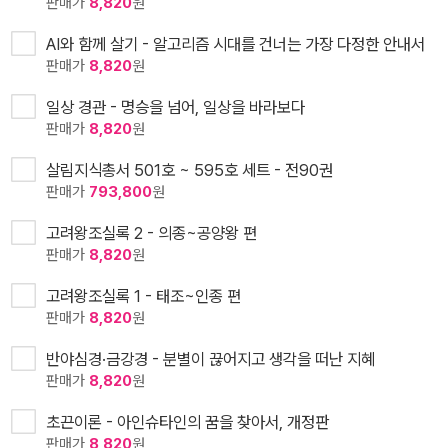
판매가
8,820
원
AI와 함께 살기 - 알고리즘 시대를 건너는 가장 다정한 안내서
판매가
8,820
원
일상 경관 - 명승을 넘어, 일상을 바라보다
판매가
8,820
원
살림지식총서 501호 ~ 595호 세트 - 전90권
판매가
793,800
원
고려왕조실록 2 - 의종~공양왕 편
판매가
8,820
원
고려왕조실록 1 - 태조~인종 편
판매가
8,820
원
반야심경·금강경 - 분별이 끊어지고 생각을 떠난 지혜
판매가
8,820
원
초끈이론 - 아인슈타인의 꿈을 찾아서, 개정판
판매가
8,820
원