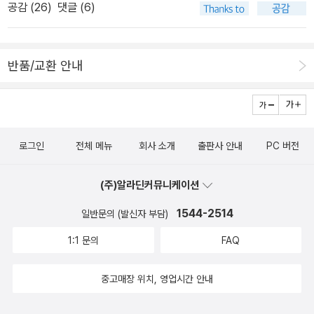
미지의 재현이 아니라 상상력의 출발이고 근원이다. 생각의 시작이고
공감 (
26
)
댓글 (6)
의 심리를 대변하는 것으로 여겨져 왔다. 곧 색채는 인간의 정서를 표
감각의 총착역이 눈으로 볼 수 있는 모든 색이다. 보라색 옷을 입은 여
출하는 하나의 상징화된 통로였다. 그래서 색채는 이성적인 언어로는
자의 하늘하늘한 치맛자락과 감색 수트를 입은 남자의 넓은 어깨 사
표현할 수 없는 정서를 상징했다. 이는 역사적으로 모든 문화권에서
이에는 문명화된 인간의 복장에 대한 격식 이전에 색이 말해주는 무
반품/교환 안내
종교, 신화, 예술, 의식 등에 중요한 상징적 메타포로서 역할을 해 왔
엇이 존재한다. 이와 같은 색에 대한 감각과 느낌은 당연하게도 학습
다. 따라서 색채가 지니는 상징성은 문화마다 다를지는 모르지만 그
과 사회화 과정 속에서 형성된다. 원형적 상징으로서 각각의 색은 우
감성적 측면은 비교적 보편성을 띤다. 예컨대 빨강은 정열, 초록은 명
리들에게 다양한 대화를 시도한다. 때때로 대화가 아니라 강요와 습
상, 노랑은 명상, 보라는 권위를 상징한다. 이는 여러 문화권에서 보편
관을 형성하기도 한다. 자본주의는 색도 판다. 마케팅의 마술봉으로
로그인
전체 메뉴
회사 소개
출판사 안내
PC 버전
적인 연대감을 갖고 전승되어온 문화적 유산이다. 가령, 어떤 사람이
사람들을 유혹하고 환상을 심어주기 위해서 색이 차지하는 중요성은
“어떤 색을 좋아하십니까?”라고 질문을 던지면 실로 놀랄만한 답변
점차 높아지고 있다. 텍스트보다 훨씬 강렬한 인상을 줄 수 있는 것은
(주)알라딘커뮤니케이션
을 들을 수 있다고 한다. 호프와 웰치라는 연구자들에 따르면 미국과
이미지가 전부가 아니다. 그것이 적당한 색과 결합되면 우리는 무의
캐나다 그리고 유럽의 성인 중 절반 이상이 위 질문에 ‘청색을 가장 선
1544-2514
일반문의 (발신자 부담)
식적으로 혹은 맹목적으로 상품이나 제품들을 수용하게 된다. 코카콜
호한다’고 답변한단다. 이쯤 되면 우리는 색채의 선호도가 무엇을 의
라는 빨강을 위해 목숨을 건다. 비수기인 겨울에 콜라를 팔기위해 현
1:1 문의
FAQ
미하는지 탐구해 볼 가치가 충분하다는 것을 느낀다. 색채에 대한 연
재와 같은 전형적인 산타클로스의 모습을 보급시켰다는 대목에서는
구는 이미 괴테와 쇼펜하우어 그리고 후기 인상주의 미술가였던 조르
중고매장 위치, 영업시간 안내
감탄보다는 공포를 느낀다. 그 어떤 종교보다도 우리는 전도력이 강
주 쇠라에 의해 진지하게 탐구된 바 있다. 하지만 우리나라에서 아직
한 ‘자본’이라는 종교를 믿으며 살아가고 있다. 모든 기업의 상품 판매
까지 색채를 학문적으로 연구하는 연구서는 거의 없는 듯하다. (출간