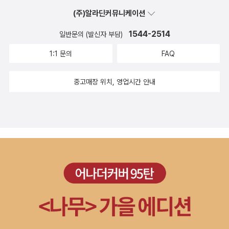
휴대전화부터 스마트폰까지의 발전 과정을 세대별로 구분하여표로
(주)알라딘커뮤니케이션
정리한 부분입니다지금 스마트폰을 쓰고 있는 아이는 벽돌폰/카폰이
1544-2514
일반문의 (발신자 부담)
신기하다고 하더라구요 ㅎㅎ아이와 책을 보며 옛 기억이 떠오르기도
했습니다​여기서 잠깐! 문제하나 낼게요~* 세상의 모든 사람 중 머리
1:1 문의
FAQ
카락 개수가 똑같은 사람이 있을까요?정답은 책을 통해 확인할 수 있
습니다!!​수학도둑의 또 다른 특징은 수학 응용력이 쑥쑥 워크북입니
중고매장 위치, 영업시간 안내
다수학적 개념, 원리와 응용 사례를 문제와 풀이로 만날 수 있습니다
이 책은 흥미로운 수학만화를 재미있게 읽을 수 있습니다수학과 친해
질 수 있는 수학적 개념, 원리와 이야기로 구성되어 있어요어려운 문
제를 해결할 수 있는 응용력을 키우는데 도움이 될 <수학도둑 98>​​초
등 아이들에게 적극 추천합니다- 서울문화사 출판사로부터 도서를
지원받아 작성된 후기입니다 -