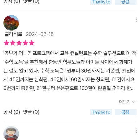
공감 (
0
)
댓글 (0)
둑, 이번에 새로 나온 신간을 첫 시간에 만나보게 되어서 너무 반가웠
지요. 수학도둑은 기본편, 심화편, 창의편,종합편 그리고 1- 4단계의
완결판인 응용편으로 되었는데요, 이번 98권은 응용편이랍니다. ​앞
메뉴
의 내용을 이미 본지라, 등장인물들도 익숙하지요.목차에서도 알 수
클라비르
2024-02-18
있다시피,생활 속, 역사 속, 타 교과속에서 발전된 수학개념과 흥미로
운 이야기들을 만나볼수 있지요 .98권은 여러가지 미션에 도전하는
'공부가 머니?' 프로그램에서 교육 컨설턴트는 수학 솔루션으로 이 책
내용으로수학적 지식을 이용하여 위기에서 탈출하고사건을 해결하는
'수학 도둑'을 추천해서 한동안 학부모들과 아이들 사이에서 화제가
이야기인데 선아는 책을 받자마자 재미있다며 흥미를 느끼면서몇번
된 걸로 알고 있다. 수학 도둑은 1권부터 30권까지는 기본편, 31권에
이나 반복해서 읽었지요. ​매 장이 시작할떄의 그림, 너무 멋져요 ​​그리
서 45권까지는 심화편, 46권에서 60권까지는 창의편, 61권에서 8
고 매 장이 끝날때 나오는 <수학적 지식>첨에 수학도둑을 읽을때 선
0번까지 종합편, 81권부터 응용편으로 100권이 완결될 것이라 한
아는 이부분을 읽지 않았어요.만화만 보았지요.한번 만화만 쭊 보고
다. 전 편 이야기에 이어지는 내용이라 98권 앞부분에는 전 편의 이
두번쨰 다시 읽을떄는 이 부분도 자세히 읽어 보더라구요 ​이번 98번
더보기
야기 줄거리를 읽어보는 게 좋을 것이다. 전 편 97권에서 혼테일은
역시 만화 쭉 읽고 이 부분 다시 뒤돌아보면서 읽어보더라구요 . 혼자
공감 (
0
)
댓글 (0)
그리토를 구하기 위해 블루트에 맞설 수 있는 바바리안족을 찾아가
노트를 가져와서 필기도 하면서 말이죠. ​​수학도둑은 간단한 만화책
목숨을 건 계약을 맺었고 아네타는 아네타는 천왕을 무너뜨리기 위해
이 아니지요.<MBC 공부가 뭐니>에 출연한 교육 컨설턴트 추천한
도도의 힘이 필요하다 한다. 그리고 이번 책 98권에서 혼테일이 무시
메뉴
도서가 아니겠어요!​재미있는 스토리속에 자연스럽게 녹혀져 있는 수