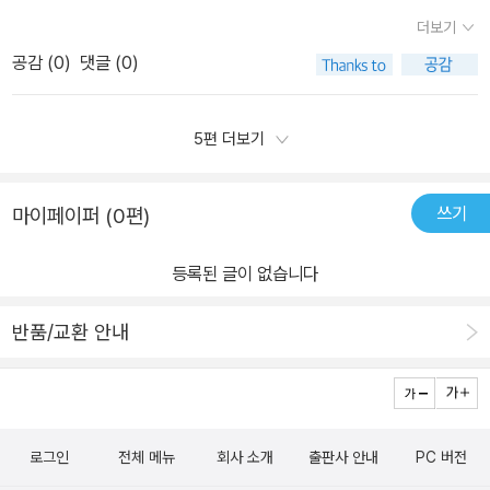
아 직접 읽고 작성한 리뷰입니다.#수학도둑 #응용편 #서울문화사 #
멋있었고,수학으로 해결하는 모습도...어릴 적부터 수학을 좋아했던
없이 커지는 현상을 뜻합니다​아이는 책을 통해 새로운 수학 기호를
더보기
책세상 #맘수다 #책세상맘수다카페
엄마 입장에서도 무척이나 재미있었습니다.무한의 개념에는 중심이
알게되었다고 해요힐베르트의 무한 호텔 이야기는 수학의 흥미를 더
공감 (
0
)
댓글 (0)
있을 수 없다니... 너무 기발하더라구요...OX퀴즈도 정말 유익한 정보
욱 높여주었습니다많은 아이들이 왜 수학도둑의 매력에 빠지는지 책
들이 많아서 아이도 신기해하며 엄마 광년은 시간의 단위가 아니래
을 통해 알 수 있습니다흥미진진한 만화에는 웃음코드가 있는데요얼
하는데...흥미가 너무 자극되고 좋더라구요...다양한 지식들이 너무 많
5편 더보기
마나 재미있는지 읽고 또 읽을 수밖에 없는 책입니다​'물총과 물풍선
아서 하나도 놓칠 게 없다 싶었습니다.혼테일의 체력도 놀랍고 ㅋㅋ
에 들어 있는 물은 매우 독해서 피부에 조금만 닿아도 엄청 가려워요.
ㅋㅋ무한의 드래곤도 너무 귀엽고 ㅋㅋ무한과 관계된 다양한 상식을
그리고 이 물이 조금만 묻어도 썩은 냄새가 평생 사라지지 않아요.아
쓰기
마이페이퍼 (0편)
만화와 만화 사이에 우주 사진과 함께 잡지처럼 끼여 넣어서 너무너
무리 씻어도 소용없지요.'그, 그런 물이 있다고? 믿을 수 없어!''확인시
무 좋았습니다.그루비가 악의 신이라니..^^ 바우 더러운 것도 대박이
켜줄게요! 참고로 머리에 맞으면 머리카락이 몽땅 빠진답니다!'​이 물
등록된 글이 없습니다
네요 ㅎㅎㅎㅎ2024년 3월 20일 출시되는 수학도둑 99권도 너무너
은 무엇일까요? 책을 통해 확인할 수 있습니다​책에서 만나는 역사 속
무 기대됩니다.긍정적이고 논리적인 수학도둑~!!!!!!! 초4 아들이 좋
의 수학자!!메르센, 카발리에리, 페르마, 파스칼을 만날 수 있습니다​*
반품/교환 안내
아하는 이유를 알겠네요.. .개인적으로 정말 강추입니다♡♡♡수학도
파스칼은 프랑스의 수학자이자 물리학자, 종교철학자입니다파스칼의
둑 98~!!!! 강추 강추~!!!!!!#수학도둑 #송도수 #서정엔터테인먼트 #
천재성은 어려서부터 나타났는데,그는 12살에 기하학을 자기 혼자의
여운방 #수학만화 #학습만화 #공부가뭐니 #우아페 #도서협찬 #서
힘으로 생각하기 시작했습니다14살이 되자 파스칼의 아버지는 그를
평단 #도서제공 [출판사로부터 도서 협찬을 받았고 본인의 주관적인
당대 과학자들의 모임인 메르센 아카데미에 보냈고,그는 메르센의 제
로그인
전체 메뉴
회사 소개
출판사 안내
PC 버전
견해에 의하여 작성함]
자가 되었다고 합니다아이가 흥미를 보인 부분은 여기입니다!최초의