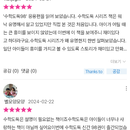
문해력,집중력,지구력에 도움이 많이 됩니다수학을 좋아하는 아이들
로 변한 종말의 여신을 원상태로 돌리기 위해 성장의 섬으로 향하는
협찬을 받았지만, 본인의 주관적인 견해에 의하여 작성되었습니다
요 초등학교 3학년 수학도둑 애독자 여러분이 풀수 있는 문제 1 암산
은 다 재밌게 읽을 책이고 수학이 어려운 아이들도 재밌는 만화를 보
바우 일행은 위험한 폰스타운으로 향합니다. 바우를 쫓던 악의 신은
법 1 곱셈구구(구구단) 2단부터 9단까지 45초 이내에 암송합니다.
'수학도둑98' 응용편을 읽어 보았습니다. 수학도둑 시리즈 책은 워
며 자연스럽게 수학과 친해집니다책의 뒷부분에 보드게임으로 유명
마법원 변신법을 사용해 변신을 시도하지만 자신이 누구인지를 기억
(국내 기록은 33초) 또한 9단부터 2단까지 거꾸로 50초 이내에 암
낙 유명해서 알고 있었지만 직접 본 것은 처음입니다. 아이가 어릴 때
한 루미큐브가 소개됩니다주말마다 할 정도로 좋아하는 보드게임인
하지 못합니다.도도를 배신했다는 사실에 괴로워하던 아네타는 천왕
송합니다. 와우~아이와 함께 놀이식으로 함께 해도 좋을것 같아요~
는 큰 흥미를 보이지 않았는데 이번에 이 책을 보여주니 재미있다
데 책에서 소개되니 반갑네요루미큐브는 지인들에게도 추천하는 보
을 무너뜨리기 위해 타르타로스로 가기로 합니다.타르타로스의 문지
*서울문화사에서 도서를 제공받아 작성한 후기입니다. *#서울문화
고 하더라구요.수학도둑 시리즈가 왜 유명한지 한번 살펴보았습니다.
드게임으로 온 가족이 재밌게 할 수 있는 게임이라 저도 가장 좋아하
기 헤카톤게이레스의 세 가지 질문에 대한 답을 맞춰야 하는 상황 아
사 #코믹메이플스토리수학도둑98
일단 아이들이 흥미를 가지고 볼 수 있도록 스토리가 재미있고 만화
는 보드게임입니다이 책은 다양한 관점에서 수학의 이해와 재미를 도
네타는 도도를 무사히 구해낼 수 있을까요수학도둑 98권 응용력 업
형식입니다. 수학이 어렵다고 느껴졌던 아이들도 이 책을 보면 수학
와주는 책이라 아이들이 읽어보는걸 추천합니다유익하고 좋은 내용
수학교실에서는 무한대와 무한소, 집합.관계.연산, 역사 속의 수학자
더보기
을 쉽게 접근 할 수 있습니다.책장을 넘기다 보면 책 하단에 작은 글씨
이 많아서 1권부터 다 읽어봐야겠습니다
(메르센, 카발리에리, 페르마, 파스칼), 정보 통신의 이해에 대한 수학
공감 (
0
)
댓글 (0)
로 문제가 나오기도 합니다. 다음 장을 넘기면 답도 책 하단에 적혀 있
적 지식을 쌓을 수 있어요.재미있는 창의 놀이에서는 루미큐브 게임
습니다.책을 보는 동안 지루하지 않게 작은 문제들이 나와 있어서 재
에 대해 알려주고 있어서 수학적 놀이를 통해 수학과 친해질 수 있는
미있습니다.그 문제들이 아이들의 상식을 넓혀주고 수학 개념을 이해
메뉴
시간이 된답니다.책 속 특별부록으로는 수학워크북 응용편이 있어서
하는데 도움이 되는 것 같습니다.챕터별로 이야기 속에 알아야 하
수학적 개념, 원리와 응용 사례를 문제에 적용하여 풀어보며 수학 응
별모양모양
2024-02-22
는 수학적 지식들이 잘 녹여져 있습니다. 단순하게 만화만 있는 형식
용력을 키울 수 있어요.재밌는 스토리의 만화를 읽다보면 수학에 대
이 아니라 아이들에게 알려주고자 하는 배경지식도 자세히 다뤄주
한 관심과 흥미가 커지고 수학적 개념과 원리도 쉽게 이해할 수 있답
수학도둑은 설명이 필요없는 책이죠수학도둑은 아이들이 너무나 사
고 있습니다. 이번 응용편 98권은 초등 저학년이 이해하기 어려운 개
니다.개념의 탄생부터 원리응용력, 창의사고력까지 융합시키는 수학
랑하는 책이 아닐까 싶어요이번에 수학도둑 신간 98권이 출간되었습