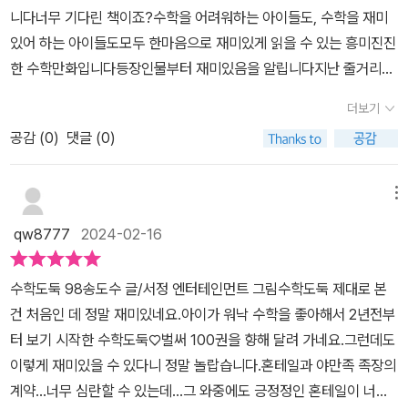
념들이지만 지금 가볍게 이해하면서 넘어가도 좋을 것 같다는 생각
도둑 응용편 재밌게 읽어보아요~수학에 대한 흥미를 키울 수 있는 수
니다너무 기다린 책이죠?​수학을 어려워하는 아이들도, 수학을 재미
이 들었습니다.그리고 나중에 다시 펼쳐보면 더 많은 지식을 이해하
학 학습 만화서울문화사 수학 도둑 추천합니다.서울문화사로부터 도
있어 하는 아이들도모두 한마음으로 재미있게 읽을 수 있는 흥미진진
면서 습득 할 수 있을 것 같더라구요.일단 아이들이 수학이라는 것
서를 제공받아 작성한 후기입니다.
한 수학만화입니다등장인물부터 재미있음을 알립니다지난 줄거리와
에 흥미를 갖고 자꾸 펼쳐보고 싶어한다면 성공인 것 같습니다. 이왕
함께 등장인물을 만날 수 있습니다아이는 크루델과 곰을 엄청 귀여워
이면 1권부터 쭉 정주행해 보는 것도 추천드립니다. 저도 아이와 1권
더보기
했습니다​그리토를 구하기 위해 목숨을 건 미션에 도전한 혼테일!혼테
부터 다시 차근차근 보면 좋겠다고 생각했습니다.책의 뒷편을 넘겨보
공감 (
0
)
댓글 (0)
일은 무시무시하기로 소문난 드래곤을 찾아갑니다드래곤이 무서우면
면 워크북도 있습니다. 워크북만 절취해서 풀어보아도 좋을 것 같습
서도 귀여워요 ㅎㅎ드래곤과 어떤 일이 벌어질지 궁금하지 않나요?
니다. 많은 문제는 아니지만 주관식 문제로 해답까지 잘 풀이되어 있
이 궁금증이 책을 더 재미있게 읽을 수 있는 힘입니다책에는 OX퀴즈
메뉴
습니다. 한번쯤 풀고 넘어가도 괜찮을 것 같더라구요.수학도둑이라
가 등장합니다OX퀴즈 푸는 재미도 쏠쏠해요~​이 책은 수학적 지식을
는 만화책을 그냥 만화로만 생각했는데 직접 보니 왜 아이들이 좋아
qw8777
2024-02-16
이용하여 위기를 탈출하고 사건을 해결하는 이야기를 통해수학에 흥
하는지 알 수 있었습니다.이 밖에도 많은 수학 만화책들이 있지만 가
미를 느끼고 논리적인 깨달음을 얻게 해줍니다<수학도둑 98> 책의
장 기본이되고 쭉 보면서 수학과 친해질 수 있는 만화는 수학도
수학도둑 98송도수 글/서정 엔터테인먼트 그림수학도둑 제대로 본
특징은 개념 탄생부터 창의사고력까지 융합하는응용력 UP 수학교실
둑 인 것 같습니다.수학을 좋아하든 좋아하지 않든 수학이라는 과목
건 처음인 데 정말 재미있네요.아이가 워낙 수학을 좋아해서 2년전부
이 있습니다생활 속, 역사 속 등 응용, 적용, 활용되었던 수학적 개념,
과 좀 더 친근해 질 수 있는 수학도둑을 추천합니다.이번에 출시된 수
터 보기 시작한 수학도둑♡벌써 100권을 향해 달려 가네요.그런데도
원리와 흥미로운 이야기가 담겨 있습니다​* 무한호텔 이야기: 무한대
학도둑98권 응용편도 역시나 인기가 많을 것 같습니다. 아이들과 수
이렇게 재미있을 수 있다니 정말 놀랍습니다.혼테일과 야만족 족장의
와 무한소수학에서 사용하는 '무한의 힘' 또는 '무수히 많음'을 뜻하는
학도둑 정주행 해보시길 추천드립니다.출판사로부터 도서를 제공받
계약...너무 심란할 수 있는데...그 와중에도 긍정정인 혼테일이 너무
무한대라는 용어는,매우 큰 어떤 숫값 하나를 뜻하는 것이 아니라 한