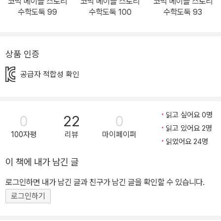
코믹 메이플 스토리
코믹 메이플 스토리
코믹 메이플 스토리
및 원리와 수학의 역사 속에 나타났던 심화된 내용으로 구성되었습니
수학도둑 99
수학도둑 100
수학도둑 93
다. 또한 원리응용력을 키우고, 복잡하고 어려운 문제도 풀 수 있는 문
제해결방법이 자세히 설명되어 있습니다. <3단계 : 창의편 : 46~60
권> 창의사고력을 강화시키고 수리논술의 기반을 튼튼히 하는 내용
상품 인증
이 주축을 이룹니다. 이를 통해 수리논술의 기반을 다지고, 비판적 사
공급자 적합성 확인
고를 포함한 의사소통력이 월등히 향상될 수 있습니다. <4단계 : 종
합편 : 61~80권> 기본편, 심화편, 창의편을 아울러 개념ㆍ원리ㆍ법
칙ㆍ해법을 명확히 종합 정리하는 주제들과 수학지도로 구성하였습
읽고 싶어요 0명
0
22
0
니다. 이를 통해 영역별 ㆍ학년별로 종합 정리할 수 있습니다. 81권부
읽고 있어요 2명
터 시작되는 <5단계 : 응용편>은 1~4단계의 완결판으로, 생활 속,
100자평
리뷰
마이페이퍼
읽었어요 24명
역사 속, 타 교과 속에서 탄생되고 발전되었던 수학적 개념ㆍ원리와
흥미로운 이야기로 구성하였습니다. 언제 어디에서나 수학의 원리를
이 책에 내가 남긴 글
응용하여 어려운 문제를 해결할 수 있는 응용력을 키우는 데 도움이
로그인하면 내가 남긴 글과 친구가 남긴 글을 확인할 수 있습니다.
될 것입니다. 1. 흥미진진 수학만화 종말의 여신을 찾아 흑탑으로 향
로그인하기
한 바우와 델리키는 종말의 여신의 달라진 모습에 깜짝 놀라게 된다.
한편 펜르의 모습을 한 도도는 어비스를 헤매다 쓰러져 있는 아룬, 준