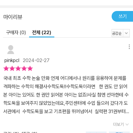
쓰기
마이리뷰
구매자 (0)
전체 (22)
메뉴
pinkpcl
2024-02-27
국내 최초 수학 논술 만화 언제 어디에서나 원리를 응용하여 문제를
격파하는 수학의 해결사수학도둑!!​수학도둑이라면 한 권도 안 읽어
본 아이는 있어도 한 권만 읽어본 아이는 없죠!​​사실 첨엔 선아한테 수
학도둑을 보여주지 않았었는데요,주민센터에 수업 들으러 갔다가 도
서관에서 수학도둑을 보고 기초편을 뛰어넘어서 실력편 31권부터
읽기 시작했지요. 2-3일 동안 31권부터 95권까지 진짜 아무것도 안
더보기
하고 잠도 제대로 안 자고 읽었지요. 도서관에서만 읽었던 수학도