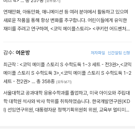
버즈 4>
… 총 257종
(모두보기)
연재만화, 아동만화, 애니메이션 등 여러 분야에서 활동하고 있으며
새로운 작품을 통해 항상 변화를 추구합니다. 어린이들에게 유익한
재미를 주려고 연구하며, <코믹 메이플스토리> <쿠키런 어드벤처>
<수학도둑 수학동화> <지구의 주인은 고양이다> 등의 작품을 펴냈
습니다.
감수:
여운방
저자파일
신간알림 신청
최근작 :
<코믹 메이플 스토리 S 수학도둑 1~3 세트 - 전3권>
,
<코믹
메이플 스토리 S 수학도둑 3>
,
<코믹 메이플 스토리 S 수학도둑 1~2
세트 - 전2권>
… 총 358종
(모두보기)
서울대학교 공과대학 응용수학과를 졸업하고, 미국 아이오와 주립대
학 대학원 석사와 박사 학위를 취득하였습니다. 한국개발연구원(KD
I) 선임연구위원, 대통령자문 정책기획위원회 위원, 교육부 멀티미디
어교육지원센터(KMEC) 소장, 한국과학기술원(KAIST)·세종대학
교 겸임교수, 한국산업기술대학교 교수, 한국교과서연구재단 이사,