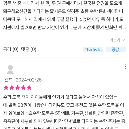
출하고, 사건을 해결하는 이야기를 통해 흥미를 느낄 수 밖에 없겠다
힘든 책 중 하나라서 한 권, 두 권 구매하다가 결국은 전권을 모으게
어요. ​​수학 교과 연계 내용도 볼수 있는데요 수학도둑으로 수학 실력
중심도, 가장자리가 없음을.....무한대라는 크기를 생각해 볼 때, 우리
는 생각이 들었다. 수학적인 개념이나 원리가 이야기 속에 들어 있어
돼곤해요신간을 기다리는 즐거움도 알려준 초등 수학 동화책이랍니
을 쑥쑥 올리기 보다 수학과 친해졌음 좋겠어요. ​수학을 좋아하는 아
는 밤하늘에서 볼 수 있는 우주를 머릿속에 떠올릴 것이다.우주는 그
원리를 응용하여 어려운 문제도 해결할 수 있는 응용력을 키우기에
다몽땅 구매해서 집에서 읽게 두길 잘했다 싶었던 이유 중 하나가,도
이랑수학을 좋아하지 않는 아이 전부한테 추천해 주고 싶인 수학만화
크기가 유한한지 무한한지 알 수 없고 가장자리나 중심도 없다.지구
충분하다고 생각한다.
서관에서 빌려보면 반납 기간이 있기 때문에 시간에 쫓겨 만화만 휘
시리즈<수학도둑>입니다. 수학도둑과 함꼐 수학의 세계로 들어가 봐
에서 관측할 수 있는 우주의 크기는 지름이 약 930억 광년!!!!헉~~~
리릭 보고 마는 경우가 있는데,집에 두고 읽으면 여러 번 펼쳐보면서
요 !​​<출판사로부터 도서를 제공받아 직접 체험후 작성한 후기 입니다
~우리은하에서 가장 가까운 은하는 안드로메다은하로 지구에서 약 2
더보기
놓쳤던 부분을 읽어보곤 해요즉, 만화뿐 아니라 알차게 꼭꼭 담겨있
> ​​​​
50만 광년에 떨어져있다.사람들과 이야기 하다 보면 안드로메다 같
공감 (
0
)
댓글 (0)
는 수학 개념들을 이해하며 읽더라는 거죠-스쳐 지나가던 문제들도
은 스타일이라고 지칭하기도 했었는데 그만큼 4차원적인 사람들을
다시 펼쳐보며 생각해 보고요개념을 이해하며 고개를 끄덕이는 아이
두고 하는 이야기의 이유를 수학 도둑에서 알게 되었다.지식도 쌓고
들의 모습을 보면서 <수학 동화>시리즈는 만화지만 수학을 싫어하고
메뉴
재밌는 줄거리도 있어서 99권, 100권을 벌써 기다리는 아이다.**출
어려워하는 아이들에게도움이 되는 초등수학 해결사가 맞구나!라는
판사에 제공받고 주관적으로 작성한 후기입니다**
엘프
2024-02-26
생각이 든답니다책에서 배우는 수학 개념 지식들도 상당하지만, 스토
리도 정말 재미있거든요혼테일은 그리토를 구하기 위해 목숨을 건 미
수학 도둑 책이 아이들에게 인기가 많다고 들어서 관심이 있었는
션에 도전하게 됩니다혼테일은 미션을 해결할 수 있다는 자신감이 있
데 벌써 98권이 나왔습니다리뷰도 좋고 추천도 많은 수학 도둑을 이
었죠! 미션은 무한 우주의 중심 무한 드래곤과 단둘이 찍은 기념사진
제 읽어보았네요수학 도둑은 5단계로 기본편,심화편,창의편,종합편,
을 가져오는 것이었는데요 취미가 보물 수집과 수학 공부인 반전 매
응용편이 세분화 되어 있습니다각 단계별로 다뤄지는 수학 주제는 흥
력이 있는 드래곤이었지요 혼테일은 무한 우주의 중심 무한 드래곤을