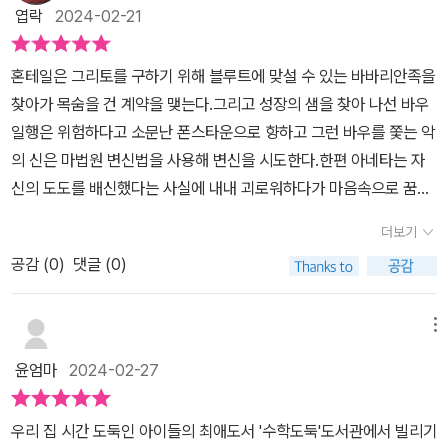
무시한 무한드래곤을 찾아간다. 혼테일과 무한 드래곤의 대화를 읽다
학 지식!사실 수학뿐만 아니라 다향한 지식도 알아볼수 있는데요..책
엽락
2024-02-21
보면 나도 모르게 그 다음에 어떻게 말할지 궁금해 계속 읽게 되는데
제일 밑에 보면 여러가지 퀴즈가 있는데요 이 코너를 통해서 수학뿐
아이들도 궁금하니 계속 읽게 되나보다. 한편 바우와 델리키는 폰스
만 아니라 우주, 물리, 역사 다 다양한 분야에 대해서도 알아볼수 있
혼테일은 그리토를 구하기 위해 블루트에 맞설 수 있는 바바리안족을
타운으로 갔는데 폰스타운 사람들은 바우와 델리키를 반기지 않고 흉
지요 중간중간 무한계단, 쿠키런 등 책에 대한 소개도 나와 있어서 연
찾아가 목숨을 건 계약을 맺는다.그리고 성장의 샘을 찾아 나선 바우
악한 무리들에게 공격을 받는다. 이렇게 재미있게 읽다보면 중간중간
계도서로도 좋지요 .​이번책에 나오는 무한 드레곤, 흉악하게 생겼지
일행은 위험하다고 소문난 폰스타운으로 향하고 그런 바우를 쫓는 악
아래 부분에 퀴즈가 나온다. 만화를 읽으면서 풀어보면서 개념도 이
만 보물 수집과 수학 공부가 취미인 귀여운자네요 홀수 달 20일에 출
의 신은 마법원 변신법을 사용해 변신을 시도한다.한편 아네타는 자
해할 수 있다. 만화를 읽으면 '응용력 Up 수학교실' 코너가 있다. 읽으
간된다는 수학도둑, 3월에 99권이니 5월 되면 100권을 만나볼 수
신의 도도를 배신했다는 사실에 내내 괴로워하다가 마음속으로 꿈꾸
면서 개념 정리를 할 수 있는데 어느 학년과 연계되는지 책 뒷면을 보
있겠어요100권이라니 너무 설레네요 다음 99권, 나아가서 100권의
던 것을 실행에 옮기기로 한다.그것은 바로 천왕을 무너뜨리는 것!!그
면 주제와 연계내용, 학년을 확일할 수 있다. 응용력 Up 수학교실에
더보기
내용도 너무너무 기대됩니다. 이번 98권에는 루미큐브 게임이 소개
러기 위해서는 타르타로스에 갇힌 도도의 힘이 필요하다!4학년 1학
서는 생활, 역사, 과학, 게임 등 다양한 주제로 수학 이야기가 있어 수
되어 있는데요 루미큐브 또한 엄청 핫한 보드게임이 아니겠어요.책
공감 (
0
)
댓글 (0)
기 수학문제집에서 광년에 관련된 내용이 나온적 있었는데광년의 거
학적 지식을 쌓을 수 있다고 생각한다.특히 98권에서는 창의 수학 놀
을 읽고 나서 아빠랑 게임도 해 보았지요. 저는 수학도둑의 꽃이 이 워
리를 물어보는 질문였는데오오오오~~~수학 도둑에서도 수학 관련
이로 보드게임 '루미큐브 게임'이 있어 루미큐브 게임도 해 보고 싶다
크북이라고 생각하는데요예전에는 도서관에서 빌린 책이라 워크북
문제 개념이 나올 줄이야~!!!!역시~~~수학 도둑을 아이들이 여러 번
메뉴
는 생각이 든다. 책 읽기를 마치면 특별부록인 워크북도 첨부되어 문
활용을 제대로 못했는데 이번엔 열심히 풀려봐야 겠어요.​인류의 생활
읽는 이유를 알겠다. 광년은 시간 단위가 아니라 1광년은 빛이 1년 동
제를 풀어볼 수 있는데 각 문제는 아이의 해당 학년에 맞게 풀어볼 수
윤엄마
2024-02-27
속에서 발견되고 발전해 온 수학적 개념, 원리 그리고 응용 사례롤 문
안에 가는 거리를 말하며,약 9조 460억 7782만 km 라고 했다.ㅋㅋ
있겠다. 우리집 초딩이가 수학도둑을 왜그리 읽고 싶어하는지 처음엔
제 풀이로 만나볼수 있는데요. 아직 어려운 문제들이 꽤나 있는듯 하
ㅋㅋㅋㅋ 용가리...과학의 용어를 잘 활용한 수학도둑 98권이라 과학
이해하지 못했는데 내가 직접 읽어보니 수학적인 계산으로 위기를 탈
우리 집 시간 도둑인 아이들의 최애도서 '수학도둑'도서관에서 빌리기
지만 응용력을 키울수 있는 문제들로 구성된거라 열심히 풀어봐야 겟
좋아하는 아이가 더 흥미롭게 읽어내려갈 수 있었다.무한 우주에는