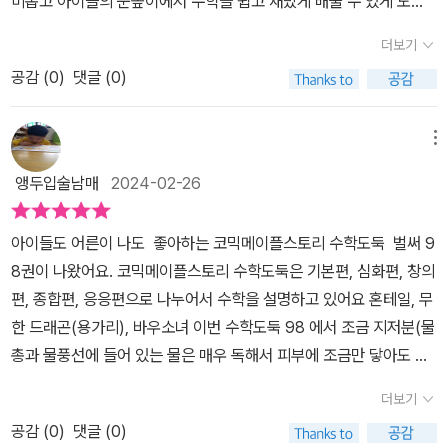
미롭고 아이들의 눈높이에서 수학을 쉽고 재밌게 배울 수 있게 도
만났고, 수학 배틀을 하고 싶다고 이야기합니다무한 드래곤과 혼테일
와 줍니다특정 학년에 국한되지 않고 초등학교 저학년부터 중학교까
의 수학 배틀이 또 굉장히 흥미진진합니다!평소 취미가 수학 공부인
더보기
지의 콘텐츠를 함께 아울러서 엮은 책이라 누가 읽어도 재밌고 수학
무한 드래곤이었기 때문에혼테일의 문제를 손쉽게 맞췄지요!그런데
공감 (
0
)
댓글 (0)
의 중요성,필요성을 이해하며 배울 수 있는 책이라 더 매력이 있습니
혼테일은 또 다른 답이 있고 그걸 증명하겠다고 합니다증명하게 되면
다어려운 과목이지만 자세히 들여다보면 재밌고 흥미로운 수학이기
혼테일은 무한 드래곤과 단둘이 사진을 찍고 싶다는 조건을 걸어요결
에 아이들이 수학과 친해지도록 만든 책이라는걸 알 수 있습니다수많
메뉴
국 또 다른 답에 대한 증명을 한 혼테일은 무한 드래곤과 사진을 찍게
은 아이들에게 왜 인기가 있는 책인지 읽어보니 알겠습니다어른인 저
됩니다무한 드래곤과 혼테일의 사진 찍는 모습이 무시무시한 게 아니
앵두입술남매
2024-02-26
도 재밌게 읽었습니다지난 줄거리가 간력하게 소개 되고 등장인물
라귀여운 모습이라 아이들이 한참 웃었답니다:)한편, '성장의 샘'을
을 살펴 봅니다무한 드래곤이 예상을 뛰넘는 외모로 재미를 줍니다인
찾기 위해 폰스타운으로 간 바우와 델리키였는데요폰스타운의 사람
아이들도 어른이 나도 좋아하는 코믹메이플스토리 수학도둑 벌써 9
물들의 특징을 읽고나니 더 기대가 되었습니다97권까지 읽지 않아
들이 바우와 델리키를 반기지 않았어요오히려 흉악한 무리의 공격을
8권이 나왔어요. 코믹메이플스토리 수학도둑은 기본편, 심화편, 창의
서 괜찮을까 걱정했는데 아이는 너무 재밌다고 합니다책을 읽다 보
받게 되는데 과연 무사할 수 있을까요?흥미진진한 이야기 속에서 자
편, 종합편, 응응편으로 나누어서 수학을 설명하고 있어요 혼테일, 무
면 맨 아래에 OX퀴즈가 있고 다음 장에는 답이 나옵니다아이들이 퀴
연스럽게 수학을 해주게 되는 <수학도둑>이에요원리를 이용하여 문
한 드래곤(용가리), 바우소녀 이번 수학도둑 98 에서 조금 지저분(물
즈를 풀고 바로 답도 볼 수 있으니 책의 재미가 더해져 집중력이 좋아
제를 해결하는 방법을 익히게 되거든요책의 중간중간 '응용력 up 수
총과 물풍선에 들어 있는 물은 매우 독해서 피부에 조금만 닿아도 엄
집니다답이 바로 옆에 쓰여있지 않고 뒷장에 있어서 잠시동안 생각
학교실'코너가 있는데요 이 부분이 마냥 재미있고 쉬운 부분은 아니
청 가려워요. 그리고 이 물이 조금만 묻어도 썩은 냄새가 평생 사라지
할 시간을 주니 아이들의 사고력,이해력에도 좋습니다어려운 어휘
더보기
에요그런데 언제부턴가 아이들이 관심을 가지며 한 번씩 읽기 시작하
지 않아요. 여기서 물은 어떤 물일까요?)하게 나옵니다. 크루델, 우르
는 사이사이에 한자와 의미를 알려 주니 아이들의 문해력,어휘력
더라고요 '아~ 이런 이야기구나'라고 읽고만 넘어가도 굉장한 배움이
공감 (
0
)
댓글 (0)
온은 혼테일을 따라 미션 아니 계약 때문에 딸려서 용가기를 만나러