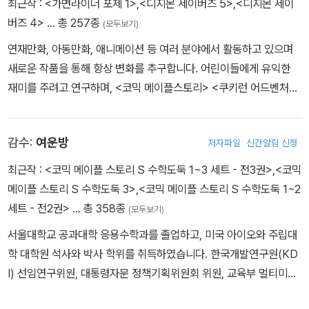
최근작 :
<가면라이더 포제 1>
,
<디지몬 세이버즈 5>
,
<디지몬 세이
버즈 4>
… 총 257종
(모두보기)
연재만화, 아동만화, 애니메이션 등 여러 분야에서 활동하고 있으며
새로운 작품을 통해 항상 변화를 추구합니다. 어린이들에게 유익한
재미를 주려고 연구하며, <코믹 메이플스토리> <쿠키런 어드벤처>
<수학도둑 수학동화> <지구의 주인은 고양이다> 등의 작품을 펴냈
습니다.
감수:
여운방
저자파일
신간알림 신청
최근작 :
<코믹 메이플 스토리 S 수학도둑 1~3 세트 - 전3권>
,
<코믹
메이플 스토리 S 수학도둑 3>
,
<코믹 메이플 스토리 S 수학도둑 1~2
세트 - 전2권>
… 총 358종
(모두보기)
서울대학교 공과대학 응용수학과를 졸업하고, 미국 아이오와 주립대
학 대학원 석사와 박사 학위를 취득하였습니다. 한국개발연구원(KD
I) 선임연구위원, 대통령자문 정책기획위원회 위원, 교육부 멀티미디
어교육지원센터(KMEC) 소장, 한국과학기술원(KAIST)·세종대학