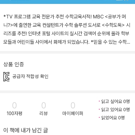
*TV 프로그램 교육 전문가 추천 수학교육서적! MBC <공부가 머
니?>에 출연한 교육 컨설턴트가 수학 솔루션 도서로 <수학도둑> 시
리즈를 추천! 인터넷 포털 사이트의 실시간 검색어 순위에 올라 학부
모들과 어린이들 사이에서 화제가 되었습니다. *믿을 수 있는 수학
전문가의 탄탄한 수학 콘텐츠! 수학 콘텐츠 저자 ․ 여운방 박사 프로필
서울대학교 공과대학 응용수학과 졸업, 미국 아이오와 주립대학 석사
상품 인증
및 박사. 한국개발연구원(KDI) 선임연구원, 교육부 멀티미디어 교육
지원센터(KMEC) 소장, 대통령자문 정책기획위원회 위원, 한국교과
공급자 적합성 확인
서 연구재단 이사, 한국과학기술원(KAIST) 겸임교수 역임. 시스템
수학연구회 회장. <수학도둑> <창의사고력 수학퀴즈> <메이플 매
쓰>의 수학 콘텐츠 집필. *5단계 시스템 수학으로 수학 실력 쑥쑥쑥!
읽고 싶어요 0명
0
0
0
<1단계 : 기본편> 1~30권은 초·중등 교과과정을 종합하여 분류한 수
읽고 있어요 0명
100자평
리뷰
마이페이퍼
와 연산, 도형, 측정, 확률과 통계, 규칙성, 문자와 식, 함수 등으로 구
읽었어요 0명
성되었고, 이를 바탕으로 개념이해력, 수리계산력, 원리응용력을 키
이 책에 내가 남긴 글
울 수 있습니다. <2단계 : 심화편> 31~45권은 실생활 속에 숨겨진