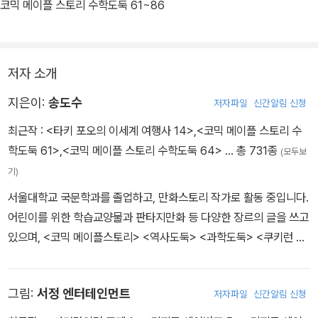
코믹 메이플 스토리 수학도둑 61~86
저자 소개
지은이:
송도수
저자파일
신간알림 신청
최근작 :
<타키 포오의 이세계 여행사 14>
,
<코믹 메이플 스토리 수
학도둑 61>
,
<코믹 메이플 스토리 수학도둑 64>
… 총 731종
(모두보
기)
서울대학교 국문학과를 졸업하고, 만화스토리 작가로 활동 중입니다.
어린이를 위한 학습교양물과 판타지만화 등 다양한 장르의 글을 쓰고
있으며, <코믹 메이플스토리> <역사도둑> <과학도둑> <쿠키런 어
드벤처> <타키 포오의 이세계 여행사> <지구의 주인은 고양이다>
등의 작품을 펴냈습니다.
그림:
서정 엔터테인먼트
저자파일
신간알림 신청