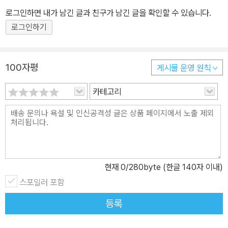
로그인하면 내가 남긴 글과 친구가 남긴 글을 확인할 수 있습니다.
수학 개념 및 원리와 수학의 역사 속에 나타났던 심화된 내용으로 구
로그인하기
성되었습니다. 또한 원리응용력을 키우고, 복잡하고 어려운 문제도
차근차근 풀 수 있는 문제해결방법이 자세히 설명되어 있습니다. <3
단계 : 창의편> 46~60권은 창의사고력을 강화시키고 수리논술의
100자평
게시물 운영 원칙
기반을 튼튼히 하는 내용이 주축을 이룹니다. 이를 통해 수리논술의
기반을 튼튼하게 다지고, 비판적 사고를 포함한 의사소통력이 월등히
카테고리
향상될 수 있습니다. <4단계 : 종합편> 61~80권은 기본편, 심화편,
창의편을 아울러 개념ㆍ원리ㆍ법칙ㆍ해법을 명확히 종합 정리하는
주제들과 수학지도로 구성하였습니다. 이를 통해 영역별 ㆍ학년별로
종합 정리할 수 있습니다. 81권부터 시작되는 <5단계 : 응용편>은 1
~4단계의 완결판으로, 생활 속, 역사 속, 타 교과 속에서 탄생되고 발
현재
0
/280byte (한글 140자 이내)
전되었던 수학적 개념ㆍ원리와 흥미로운 이야기로 구성하였습니다.
스포일러 포함
언제 어디에서나 수학의 원리를 응용하여 어려운 문제를 해결할 수
있는 응용력을 키우는 데 도움이 될 것입니다. 콘텐츠 1. 흥미진진하
등록
고 재미있는 수학학습만화 수학적 지식을 이용하여 위기를 탈출하고,
사건을 해결하는 이야기를 통해 수학에 흥미를 느끼고 논리적인 깨달