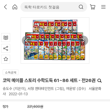
소득공제
코믹 메이플 스토리 수학도둑 61~86 세트 - 전26권
송도수
(지은이),
서정 엔터테인먼트
(그림),
여운방
(감수)
서울문화
사
2022-01-13
정가
221,600원