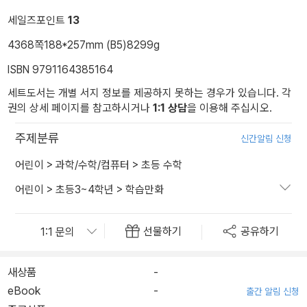
세일즈포인트
13
4368쪽
188*257mm (B5)
8299g
ISBN 9791164385164
세트도서는 개별 서지 정보를 제공하지 못하는 경우가 있습니다. 각
권의 상세 페이지를 참고하시거나
1:1 상담
을 이용해 주십시오.
주제분류
신간알림 신청
어린이
>
과학/수학/컴퓨터
>
초등 수학
어린이
>
초등3~4학년
>
학습만화
선물하기
공유하기
새상품
-
eBook
-
출간 알림 신청