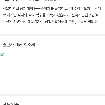
서울대학교 공과대학 응용수학과를 졸업하고, 미국 아이오와 주립대
학 대학원 석사와 박사 학위를 취득하였습니다. 한국개발연구원(KD
I) 선임연구위원, 대통령자문 정책기획위원회 위원, 교육부 멀티미디
어교육지원센터(KMEC) 소장, 한국과학기술원(KAIST)·세종대학
교 겸임교수, 한국산업기술대학교 교수, 한국교과서연구재단 이사,
시스템수학연구회 회장을 역임하였습니다. <수학도둑> <창의사고
출판사 제공 책소개
력 수학퀴즈> <메이플 매쓰> <수학도둑 수학동화>의 수학 콘텐츠
를 집필했습니다.
상품 인증