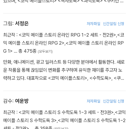
있으며, <코믹 메이플스토리> <역사도둑> <과학도둑> <쿠키런 어
드벤처> <타키 포오의 이세계 여행사> <지구의 주인은 고양이다>
등의 작품을 펴냈습니다.
그림:
서정은
저자파일
신간알림 신청
최근작 :
<코믹 메이플 스토리 온라인 RPG 1~2 세트 - 전2권>
,
<코
믹 메이플 스토리 온라인 RPG 2>
,
<코믹 메이플 스토리 온라인 RP
G 1>
… 총 475종
(모두보기)
만화, 애니메이션, 광고 일러스트 등 다양한 분야에서 활동한다. 새로
운 작품을 통해 끊임없이 변화를 추구하며 유익한 재미를 주고자 노
력하고 있다. 대표작으로 <코믹 메이플스토리>, <수학도둑>, <쿠키
런 어드벤처>, <방울이 TV 딸랑예술학교> 시리즈 등이 있다.
감수:
여운방
저자파일
신간알림 신청
최근작 :
<코믹 메이플 스토리 S 수학도둑 1~3 세트 - 전3권>
,
<코믹
메이플 스토리 S 수학도둑 3>
,
<코믹 메이플 스토리 S 수학도둑 1~2
세트 - 전2권>
… 총 358종
(모두보기)