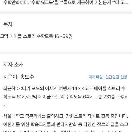
수학만화이다. '수학 워크북'을 부록으로 제공하여 기본문제부터 고난
도의 문제까지 다양한 유형의 문제를 통해 실력을 점검할 수 있도록
하였다.
목차
코믹 메이플 스토리 수학도둑 16~59권
저자 소개
지은이:
송도수
저자파일
신간알림 신청
최근작 :
<타키 포오의 이세계 여행사 14>
,
<코믹 메이플 스토리 수
학도둑 61>
,
<코믹 메이플 스토리 수학도둑 64>
… 총 731종
(모두보
기)
서울대학교 국문학과를 졸업하고, 만화스토리 작가로 활동 중입니다.
어린이를 위한 학습교양물과 판타지만화 등 다양한 장르의 글을 쓰고