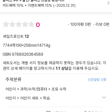
알라딘 30% 할인! 알라딘 만권당 삼성카드
카드혜택 15% + 이벤트혜택 15% (~2025.12.31)
0
100자평 0편
리뷰 0편
세일즈포인트
12
7744쪽
190*258mm
14714g
ISBN 9788926384589
세트도서는 개별 서지 정보를 제공하지 못하는 경우가 있습니다. 각
권의 상세 페이지를 참고하시거나
1:1 상담
을 이용해 주십시오.
주제분류
신간알림 신청
어린이
>
과학/수학/컴퓨터
>
초등 수학
어린이
>
어린이 세트
>
학습