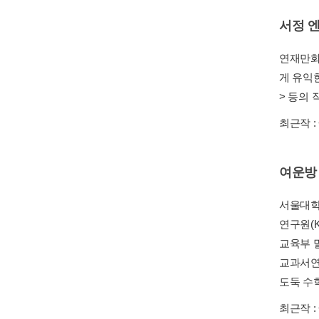
서정 
연재만화
게 유익
> 등의
최근작 :
여운방
서울대학
연구원(
교육부 
교과서연
도둑 수
최근작 :