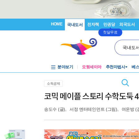
HOME
전자책
만권당
외국도서
국내도서
첫달무료
국내도
분야보기
오뒷세이아
추천마법사
베
소득공제
코믹 메이플 스토리 수학도둑 4
송도수
(글),
서정 엔터테인먼트
(그림),
여운방
(