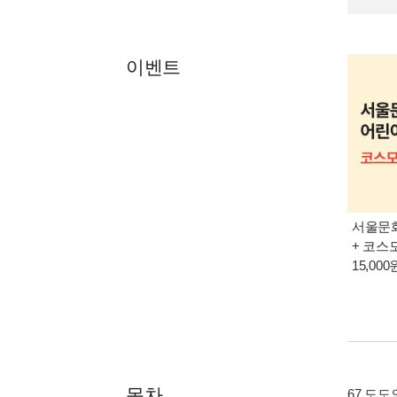
이벤트
서울문화
+ 코스
15,00
목차
67 도도