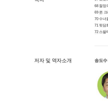
68 절망
69 퀸 
70 수녀
71 뒷담
72 스
저자 및 역자소개
송도수