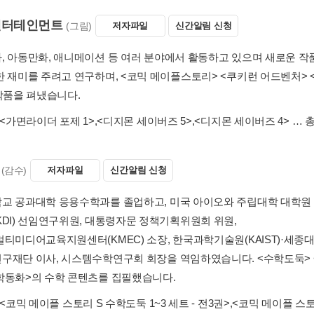
엔터테인먼트
(그림)
저자파일
신간알림 신청
, 아동만화, 애니메이션 등 여러 분야에서 활동하고 있으며 새로운 작
한 재미를 주려고 연구하며, <코믹 메이플스토리> <쿠키런 어드벤처>
 작품을 펴냈습니다.
<가면라이더 포제 1>
,
<디지몬 세이버즈 5>
,
<디지몬 세이버즈 4>
… 총
(감수)
저자파일
신간알림 신청
교 공과대학 응용수학과를 졸업하고, 미국 아이오와 주립대학 대학원
KDI) 선임연구위원, 대통령자문 정책기획위원회 위원,
멀티미디어교육지원센터(KMEC) 소장, 한국과학기술원(KAIST)·세종
구재단 이사, 시스템수학연구회 회장을 역임하였습니다. <수학도둑> 
학동화>의 수학 콘텐츠를 집필했습니다.
<코믹 메이플 스토리 S 수학도둑 1~3 세트 - 전3권>
,
<코믹 메이플 스토