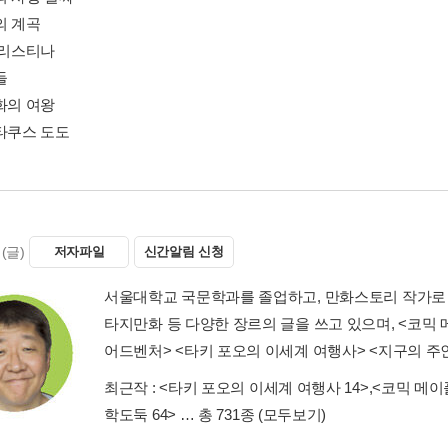
의 계곡
크리스티나
들
화의 여왕
팔타쿠스 도도
(글)
저자파일
신간알림 신청
서울대학교 국문학과를 졸업하고, 만화스토리 작가로 
타지만화 등 다양한 장르의 글을 쓰고 있으며, <코믹
어드벤처> <타키 포오의 이세계 여행사> <지구의 주
최근작 :
<타키 포오의 이세계 여행사 14>
,
<코믹 메이
학도둑 64>
… 총 731종
(모두보기)