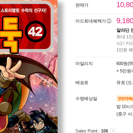
10,8
판매가
9,18
카드최대혜택가
알라딘 
최대 1만
시) / 
1만원 
마일리지
600원(5
+ 5만원
배송료
유료 (도
수령예상일
양탄자배
밤 10
(중구 서
Sales Point :
106