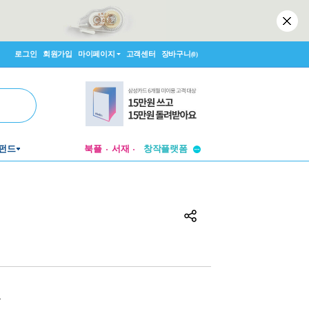
로그인
회원가입
마이페이지
고객센터
장바구니
(0)
투비컨티뉴드
펀드
북플
서재
창작플랫폼
투비컨티뉴드
원