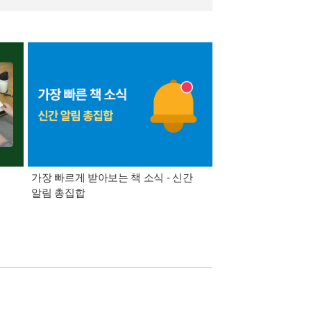
가장 빠르게 받아보는 책 소식 - 신간
경기컬처패스 1만원 
알림 총집합