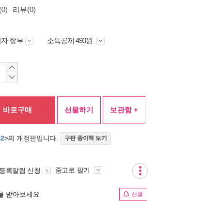
0)
리뷰(0)
자 할부
소득공제 490원
바로구매
선물하기
보관함 +
2
>의 개정판입니다.
구판 종이책 보기
중고로 팔기
 등록알림 신청
림을 받아보세요
신청