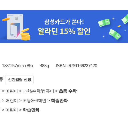
188*257mm (B5)
488g
ISBN : 9791169237420
류
신간알림 신청
서
>
어린이
>
과학/수학/컴퓨터
>
초등 수학
서
>
어린이
>
초등3~4학년
>
학습만화
서
>
어린이
>
학습만화