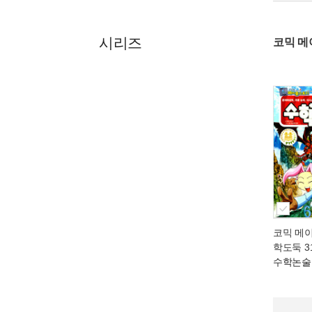
시리즈
코믹 메
코믹 메
학도둑 3
수학논술