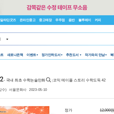
알라딘굿즈
온라인중고
중고매장
우주점
음반
블루레이
커피
서
스트
새로나온책
이벤트
정가인하도서
추천도서
작가와의 만남
북
2
- 국내 최초 수학논술만화
코믹 메이플 스토리 수학도둑 42
|
감수)
서울문화사
2023-05-10
정가
12,000