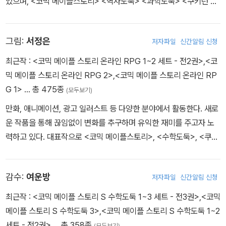
있으며, <코믹 메이플스토리> <역사도둑> <과학도둑> <쿠키런 어
드벤처> <타키 포오의 이세계 여행사> <지구의 주인은 고양이다>
등의 작품을 펴냈습니다.
그림:
서정은
저자파일
신간알림 신청
최근작 :
<코믹 메이플 스토리 온라인 RPG 1~2 세트 - 전2권>
,
<코
믹 메이플 스토리 온라인 RPG 2>
,
<코믹 메이플 스토리 온라인 RP
G 1>
… 총 475종
(모두보기)
만화, 애니메이션, 광고 일러스트 등 다양한 분야에서 활동한다. 새로
운 작품을 통해 끊임없이 변화를 추구하며 유익한 재미를 주고자 노
력하고 있다. 대표작으로 <코믹 메이플스토리>, <수학도둑>, <쿠키
런 어드벤처>, <방울이 TV 딸랑예술학교> 시리즈 등이 있다.
감수:
여운방
저자파일
신간알림 신청
최근작 :
<코믹 메이플 스토리 S 수학도둑 1~3 세트 - 전3권>
,
<코믹
메이플 스토리 S 수학도둑 3>
,
<코믹 메이플 스토리 S 수학도둑 1~2
세트 - 전2권>
… 총 358종
(모두보기)