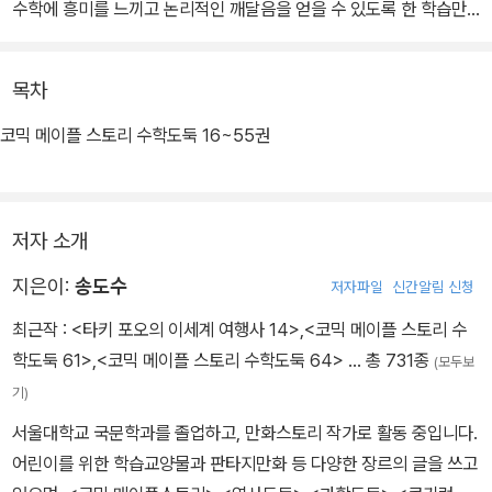
수학에 흥미를 느끼고 논리적인 깨달음을 얻을 수 있도록 한 학습만
화이다.
목차
코믹 메이플 스토리 수학도둑 16~55권
저자 소개
지은이:
송도수
저자파일
신간알림 신청
최근작 :
<타키 포오의 이세계 여행사 14>
,
<코믹 메이플 스토리 수
학도둑 61>
,
<코믹 메이플 스토리 수학도둑 64>
… 총 731종
(모두보
기)
서울대학교 국문학과를 졸업하고, 만화스토리 작가로 활동 중입니다.
어린이를 위한 학습교양물과 판타지만화 등 다양한 장르의 글을 쓰고