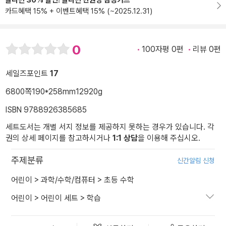
알라딘 30% 할인! 알라딘 만권당 삼성카드
카드혜택 15% + 이벤트혜택 15% (~2025.12.31)
0
100자평 0편
리뷰 0편
세일즈포인트
17
6800쪽
190*258mm
12920g
ISBN 9788926385685
세트도서는 개별 서지 정보를 제공하지 못하는 경우가 있습니다. 각
권의 상세 페이지를 참고하시거나
1:1 상담
을 이용해 주십시오.
주제분류
신간알림 신청
어린이
>
과학/수학/컴퓨터
>
초등 수학
어린이
>
어린이 세트
>
학습