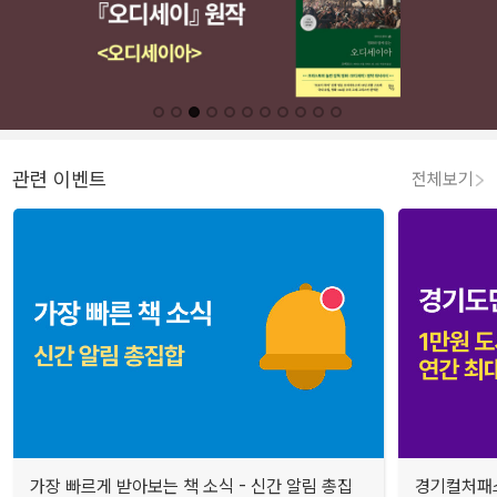
관련 이벤트
전체보기
가장 빠르게 받아보는 책 소식 - 신간 알림 총집
경기컬처패스