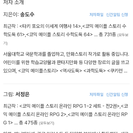
저자 소개
지은이:
송도수
저자파일
신간알림 신청
최근작 :
<타키 포오의 이세계 여행사 14>
,
<코믹 메이플 스토리 수
학도둑 61>
,
<코믹 메이플 스토리 수학도둑 64>
… 총 731종
(모두보
기)
서울대학교 국문학과를 졸업하고, 만화스토리 작가로 활동 중입니다.
어린이를 위한 학습교양물과 판타지만화 등 다양한 장르의 글을 쓰고
있으며, <코믹 메이플스토리> <역사도둑> <과학도둑> <쿠키런 어
드벤처> <타키 포오의 이세계 여행사> <지구의 주인은 고양이다>
등의 작품을 펴냈습니다.
그림:
서정은
저자파일
신간알림 신청
최근작 :
<코믹 메이플 스토리 온라인 RPG 1~2 세트 - 전2권>
,
<코
믹 메이플 스토리 온라인 RPG 2>
,
<코믹 메이플 스토리 온라인 RP
G 1>
… 총 475종
(모두보기)