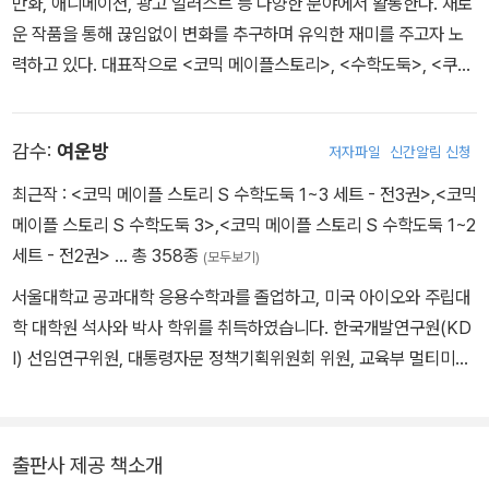
만화, 애니메이션, 광고 일러스트 등 다양한 분야에서 활동한다. 새로
운 작품을 통해 끊임없이 변화를 추구하며 유익한 재미를 주고자 노
력하고 있다. 대표작으로 <코믹 메이플스토리>, <수학도둑>, <쿠키
런 어드벤처>, <방울이 TV 딸랑예술학교> 시리즈 등이 있다.
감수:
여운방
저자파일
신간알림 신청
최근작 :
<코믹 메이플 스토리 S 수학도둑 1~3 세트 - 전3권>
,
<코믹
메이플 스토리 S 수학도둑 3>
,
<코믹 메이플 스토리 S 수학도둑 1~2
세트 - 전2권>
… 총 358종
(모두보기)
서울대학교 공과대학 응용수학과를 졸업하고, 미국 아이오와 주립대
학 대학원 석사와 박사 학위를 취득하였습니다. 한국개발연구원(KD
I) 선임연구위원, 대통령자문 정책기획위원회 위원, 교육부 멀티미디
어교육지원센터(KMEC) 소장, 한국과학기술원(KAIST)·세종대학
교 겸임교수, 한국산업기술대학교 교수, 한국교과서연구재단 이사,
시스템수학연구회 회장을 역임하였습니다. <수학도둑> <창의사고
출판사 제공 책소개
력 수학퀴즈> <메이플 매쓰> <수학도둑 수학동화>의 수학 콘텐츠