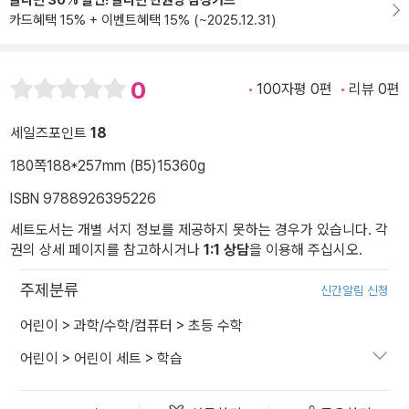
알라딘 30% 할인! 알라딘 만권당 삼성카드
카드혜택 15% + 이벤트혜택 15% (~2025.12.31)
0
100자평 0편
리뷰 0편
세일즈포인트
18
180쪽
188*257mm (B5)
15360g
ISBN 9788926395226
세트도서는 개별 서지 정보를 제공하지 못하는 경우가 있습니다. 각
권의 상세 페이지를 참고하시거나
1:1 상담
을 이용해 주십시오.
주제분류
신간알림 신청
어린이
>
과학/수학/컴퓨터
>
초등 수학
어린이
>
어린이 세트
>
학습