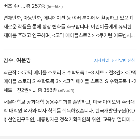
버즈 4>
… 총 257종
(모두보기)
연재만화, 아동만화, 애니메이션 등 여러 분야에서 활동하고 있으며
새로운 작품을 통해 항상 변화를 추구합니다. 어린이들에게 유익한
재미를 주려고 연구하며, <코믹 메이플스토리> <쿠키런 어드벤처>
<수학도둑 수학동화> <지구의 주인은 고양이다> 등의 작품을 펴냈
습니다.
감수:
여운방
저자파일
신간알림 신청
최근작 :
<코믹 메이플 스토리 S 수학도둑 1~3 세트 - 전3권>
,
<코믹
메이플 스토리 S 수학도둑 3>
,
<코믹 메이플 스토리 S 수학도둑 1~2
세트 - 전2권>
… 총 358종
(모두보기)
서울대학교 공과대학 응용수학과를 졸업하고, 미국 아이오와 주립대
학 대학원 석사와 박사 학위를 취득하였습니다. 한국개발연구원(KD
I) 선임연구위원, 대통령자문 정책기획위원회 위원, 교육부 멀티미디
어교육지원센터(KMEC) 소장, 한국과학기술원(KAIST)·세종대학
교 겸임교수, 한국산업기술대학교 교수, 한국교과서연구재단 이사,