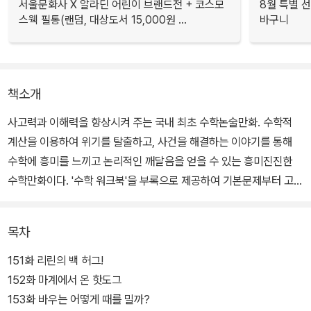
서울문화사 X 알라딘 어린이 브랜드전 + 코스모
8월 특별 선
스웩 필통(랜덤, 대상도서 15,000원 ...
바구니
책소개
사고력과 이해력을 향상시켜 주는 국내 최초 수학논술만화. 수학적
계산을 이용하여 위기를 탈출하고, 사건을 해결하는 이야기를 통해
수학에 흥미를 느끼고 논리적인 깨달음을 얻을 수 있는 흥미진진한
수학만화이다. '수학 워크북'을 부록으로 제공하여 기본문제부터 고난
도의 문제까지 다양한 유형의 문제를 통해 실력을 점검할 수 있도록
하였다.
목차
151화 리린의 백 허그!
152화 마계에서 온 핫도그
153화 바우는 어떻게 때를 밀까?