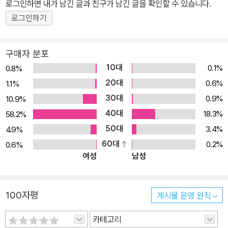
로그인하면 내가 남긴 글과 친구가 남긴 글을 확인할 수 있습니다.
변도 받고, 편집부와 독자가 의견을 교류할 수 있습니다. ① 풀리지 않
로그인하기
는 수학문제! 여박사님께 물어보세요! ② 여 박사님께 물어봐 당첨자
③ <수학도둑> 55권 재미 베스트 결과! 4. 실력이 쑥쑥! 수학워크북
영역별.능력별 논술문제, 퀴즈 풀이 및 정답과 깜짝ox퀴즈와 족집게
구매자 분포
괄호퀴즈의 해설을 통해 자신의 실력을 확인할 수 있습니다. ① 깜짝
10대
0.1%
0.8%
OX퀴즈 ② 족집게괄호퀴즈 ③ 수학도둑 워크북
20대
0.6%
1.1%
30대
0.9%
10.9%
40대
18.3%
58.2%
50대
3.4%
4.9%
60대
0.2%
0.6%
여성
남성
100자평
게시물 운영 원칙
카테고리