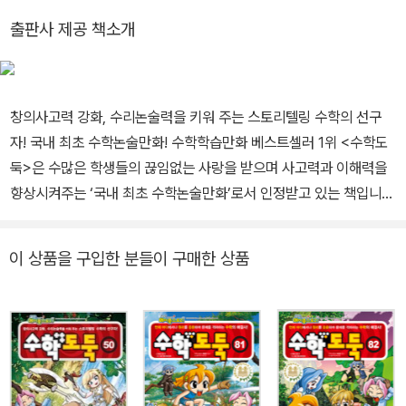
시스템수학연구회 회장을 역임하였습니다. <수학도둑> <창의사고
출판사 제공 책소개
력 수학퀴즈> <메이플 매쓰> <수학도둑 수학동화>의 수학 콘텐츠
를 집필했습니다.
창의사고력 강화, 수리논술력을 키워 주는 스토리텔링 수학의 선구
자! 국내 최초 수학논술만화! 수학학습만화 베스트셀러 1위 <수학도
둑>은 수많은 학생들의 끊임없는 사랑을 받으며 사고력과 이해력을
향상시켜주는 ‘국내 최초 수학논술만화’로서 인정받고 있는 책입니
다. <수학도둑> 1~30권의 기본편은 초·중등 교과과정을 종합하여
분류한 수와 연산, 도형, 측정, 확률과 통계, 규칙성, 문자와 식, 함수
이 상품을 구입한 분들이 구매한 상품
를 이해하고, 이를 바탕으로 개념이해력, 수리계산력, 원리응용력을
위주로 구성되었습니다. <수학도둑> 31~45권의 심화편은 실생활
속에 숨겨진 수학 개념 및 원리와 수학의 역사 속에 나타났던 심화된
내용으로 구성되었습니다. 또한 원리응용력을 키우고, 복잡하고 어려
운 문제도 차근차근 풀 수 있는 문제해결방법이 자세히 설명되었습니
다. 그리고 <수학도둑> 창의편에서는 창의사고력을 강화시키고 수리