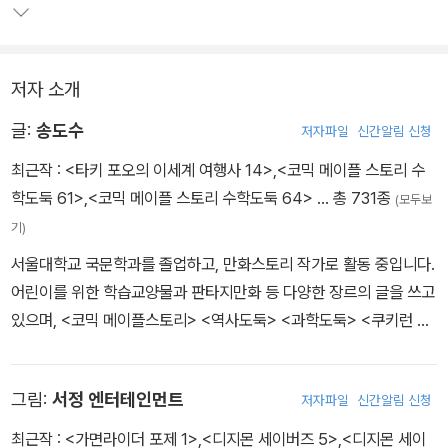
저자 소개
글:
송도수
저자파일
신간알림 신청
최근작 :
<타키 포오의 이세계 여행사 14>
,
<코믹 메이플 스토리 수
학도둑 61>
,
<코믹 메이플 스토리 수학도둑 64>
… 총 731종
(모두보
기)
서울대학교 국문학과를 졸업하고, 만화스토리 작가로 활동 중입니다.
어린이를 위한 학습교양물과 판타지만화 등 다양한 장르의 글을 쓰고
있으며, <코믹 메이플스토리> <역사도둑> <과학도둑> <쿠키런 어
드벤처> <타키 포오의 이세계 여행사> <지구의 주인은 고양이다>
등의 작품을 펴냈습니다.
그림:
서정 엔터테인먼트
저자파일
신간알림 신청
최근작 :
<가면라이더 포제 1>
,
<디지몬 세이버즈 5>
,
<디지몬 세이