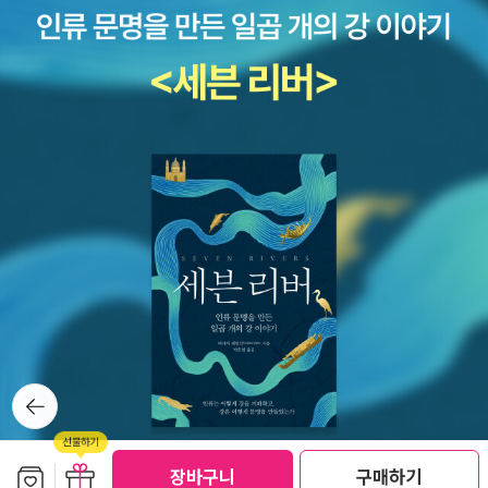
뒤로가
기
보관함담기
선물하기
장바구니
구매하기
선물하기