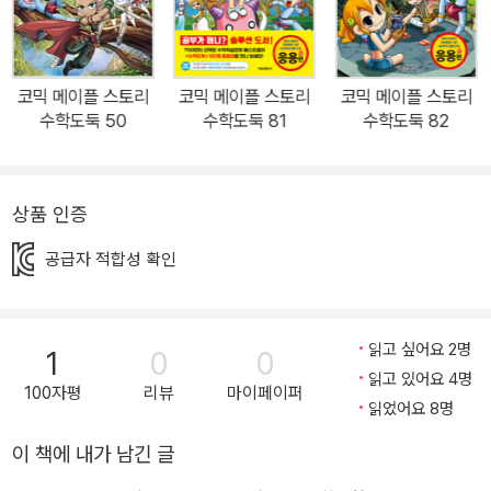
논술의 기반을 튼튼히 하는 내용이 주축을 이룹니다. 창의사고력이
란, 어떤 필요에 의해 요구되는 사항 또는 주어진 문제 상황에 대한 해
결방법을, 독창적이고 효율적으로 찾아내는 능력을 뜻합니다. <수학
코믹 메이플 스토리
코믹 메이플 스토리
코믹 메이플 스토리
도둑> 창의편을 꼼꼼히 읽으면 수리논술의 기반을 튼튼하게 다지고,
수학도둑 50
수학도둑 81
수학도둑 82
비판적 사고를 포함한 의사소통력이 월등히 향상 될 수 있습니다. 부
록으로 드리는 수학도둑 <워크북>에서는 수학적 호기심과 관찰력을
키울 수 있는 논제를 제시하였으며, 뒤표지에는 <56권 교과 연계표>
상품 인증
도 실어 학습연계 효과를 더욱 높였습니다. 1. 흥미진진 수학만화 수
공급자 적합성 확인
학적 계산을 이용하여 위기를 탈출하고, 사건을 해결하는 이야기를
통해 수학에 흥미를 느끼고 논리적인 깨달음을 얻게 됩니다. 2. 창의
력과 수리논술 실력이 쑥쑥 자라는 창의력 UP 수학교실 '논술형 문
읽고 싶어요 2명
1
0
0
제' 대비와 ‘의사소통능력’ 강화를 위하여 논술 주제에 맞는 제시문과
읽고 있어요 4명
논점, 응용문제의 과정을 구성하였습니다. ★ 56권에 수록된 창의력
100자평
리뷰
마이페이퍼
읽었어요 8명
UP 수학교실 ① 자료의 활용 ② 자료의 종류와 정리 ③ 전수조사와
표본조사 ④ 통계 그래프의 종류와 특징 ⑤ 자료의 특성 분석 3. 즐거
이 책에 내가 남긴 글
움이 두 배! 독자참여공간 전문가를 통해 궁금한 수학 질문에 대한 답