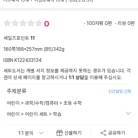
카드혜택 15% + 이벤트혜택 15% (~2025.12.31)
0
100자평 0편
리뷰 0편
세일즈포인트
11
180쪽
188*257mm (B5)
342g
ISBN K122433134
세트도서는 개별 서지 정보를 제공하지 못하는 경우가 있습니다. 각
권의 상세 페이지를 참고하시거나
1:1 상담
을 이용해 주십시오.
주제분류
신간알림 신청
어린이
>
과학/수학/컴퓨터
>
초등 수학
어린이
>
어린이 세트
>
학습
선물하기
공유하기