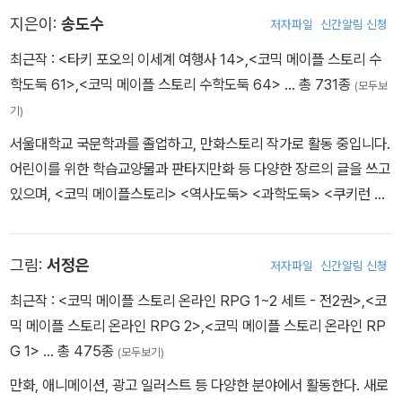
지은이:
송도수
저자파일
신간알림 신청
최근작 :
<타키 포오의 이세계 여행사 14>
,
<코믹 메이플 스토리 수
학도둑 61>
,
<코믹 메이플 스토리 수학도둑 64>
… 총 731종
(모두보
기)
서울대학교 국문학과를 졸업하고, 만화스토리 작가로 활동 중입니다.
어린이를 위한 학습교양물과 판타지만화 등 다양한 장르의 글을 쓰고
있으며, <코믹 메이플스토리> <역사도둑> <과학도둑> <쿠키런 어
드벤처> <타키 포오의 이세계 여행사> <지구의 주인은 고양이다>
등의 작품을 펴냈습니다.
그림:
서정은
저자파일
신간알림 신청
최근작 :
<코믹 메이플 스토리 온라인 RPG 1~2 세트 - 전2권>
,
<코
믹 메이플 스토리 온라인 RPG 2>
,
<코믹 메이플 스토리 온라인 RP
G 1>
… 총 475종
(모두보기)
만화, 애니메이션, 광고 일러스트 등 다양한 분야에서 활동한다. 새로