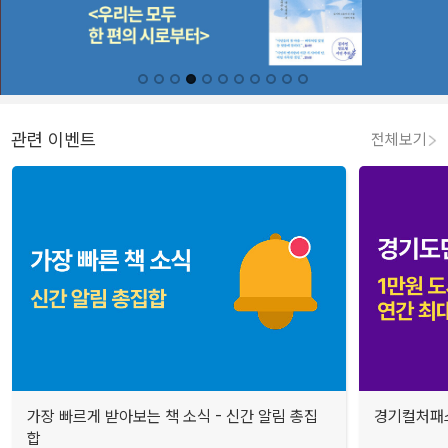
관련 이벤트
전체보기
가장 빠르게 받아보는 책 소식 - 신간 알림 총집
경기컬처패스
합