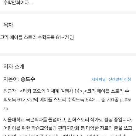
수학만화이다.
61권부터 시작되는 <수학도둑> 종합편에서는 이제까지 수학도둑 기
목차
본편, 심화편, 창의편을 아울러 개념ㆍ원리ㆍ법칙ㆍ해법을 명확히 종
합 정리하는 주제들과 수학지도로 구성하였습니다. 이를 통해 영역별
코믹 메이플 스토리 수학도둑 61~71권
ㆍ학년별로 종합 정리할 수 있다.
저자 소개
지은이:
송도수
저자파일
신간알림 신청
최근작 :
<타키 포오의 이세계 여행사 14>
,
<코믹 메이플 스토리 수
학도둑 61>
,
<코믹 메이플 스토리 수학도둑 64>
… 총 731종
(모두보
기)
서울대학교 국문학과를 졸업하고, 만화스토리 작가로 활동 중입니다.
어린이를 위한 학습교양물과 판타지만화 등 다양한 장르의 글을 쓰고