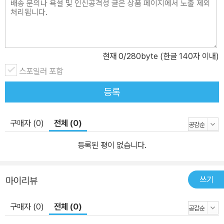
화편, 창의편을 아울러 개념ㆍ원리ㆍ법칙ㆍ해법을 명확히 종합 정리
하는 주제들과 수학 지도로 구성하였습니다. 3. 즐거움이 두 배! 독자
참여 공간 ① 독자가 직접 수학 문제를 내는 <내가 수학 문제왕!> ②
<내가 수학 문제왕!> 코너 선정자 발표 ③ <수학도둑> 재미 앙케이
현재
0
/280byte (한글 140자 이내)
트 베스트! 4. 머리에 쏙쏙! 수학워크북 종합편 영역별ㆍ능력별ㆍ수
스포일러 포함
준별 문제 및 풀이와 본문 수학 퀴즈의 정답 및 해설을 통해 실력을 테
스트할 수 있습니다.
등록
구매자 (0)
전체 (0)
등록된 평이 없습니다.
쓰기
마이리뷰
구매자 (0)
전체 (0)