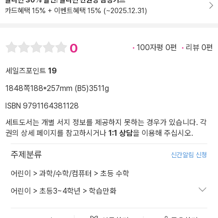
알라딘 30% 할인! 알라딘 만권당 삼성카드
카드혜택 15% + 이벤트혜택 15% (~2025.12.31)
0
100자평 0편
리뷰 0편
세일즈포인트
19
1848쪽
188*257mm (B5)
3511g
ISBN 9791164381128
세트도서는 개별 서지 정보를 제공하지 못하는 경우가 있습니다. 각
권의 상세 페이지를 참고하시거나
1:1 상담
을 이용해 주십시오.
주제분류
신간알림 신청
어린이
>
과학/수학/컴퓨터
>
초등 수학
어린이
>
초등3~4학년
>
학습만화