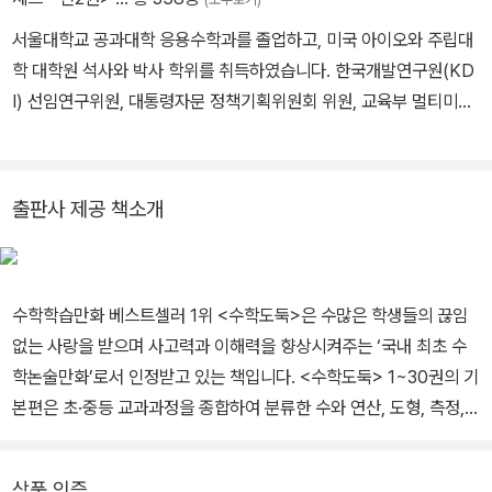
서울대학교 공과대학 응용수학과를 졸업하고, 미국 아이오와 주립대
학 대학원 석사와 박사 학위를 취득하였습니다. 한국개발연구원(KD
I) 선임연구위원, 대통령자문 정책기획위원회 위원, 교육부 멀티미디
어교육지원센터(KMEC) 소장, 한국과학기술원(KAIST)·세종대학
교 겸임교수, 한국산업기술대학교 교수, 한국교과서연구재단 이사,
시스템수학연구회 회장을 역임하였습니다. <수학도둑> <창의사고
출판사 제공 책소개
력 수학퀴즈> <메이플 매쓰> <수학도둑 수학동화>의 수학 콘텐츠
를 집필했습니다.
수학학습만화 베스트셀러 1위 <수학도둑>은 수많은 학생들의 끊임
없는 사랑을 받으며 사고력과 이해력을 향상시켜주는 ‘국내 최초 수
학논술만화’로서 인정받고 있는 책입니다. <수학도둑> 1~30권의 기
본편은 초·중등 교과과정을 종합하여 분류한 수와 연산, 도형, 측정,
확률과 통계, 규칙성, 문자와 식, 함수를 이해하고, 이를 바탕으로 개
념이해력, 수리계산력, 원리응용력을 위주로 구성되었습니다. <수학
상품 인증