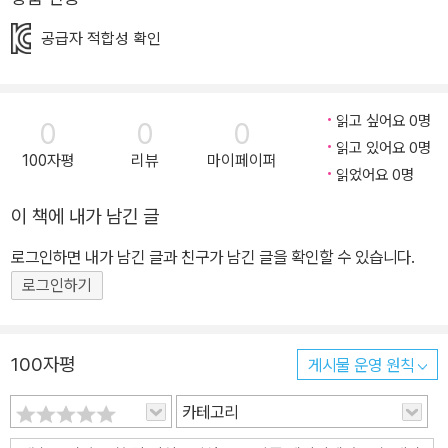
도둑> 31~45권의 심화편은 실생활 속에 숨겨진 수학 개념 및 원리
와 수학의 역사 속에 나타났던 심화된 내용으로 구성되었습니다. 또
공급자 적합성 확인
한 원리응용력을 키우고, 복잡하고 어려운 문제도 차근차근 풀 수 있
는 문제해결방법이 자세히 설명되었습니다. <수학도둑> 46~60권
의 창의편은 창의사고력을 강화시키고 수리논술의 기반을 튼튼히 하
읽고 싶어요 0명
0
0
0
는 내용이 주축을 이룹니다. 이를 통해 수리논술의 기반을 튼튼하게
읽고 있어요 0명
100자평
리뷰
마이페이퍼
다지고, 비판적 사고를 포함한 의사소통력이 월등히 향상될 수 있습
읽었어요 0명
니다. 그리고 61권부터 시작되는 <수학도둑> 종합편에서는 이제까
이 책에 내가 남긴 글
지 수학도둑 기본편, 심화편, 창의편을 아울러 개념ㆍ원리ㆍ법칙ㆍ해
로그인하면 내가 남긴 글과 친구가 남긴 글을 확인할 수 있습니다.
법을 명확히 종합 정리하는 주제들과 수학지도로 구성하였습니다. 이
로그인하기
를 통해 영역별 ㆍ학년별로 종합 정리할 수 있습니다. 부록으로 드리
는 수학도둑 <워크북>에서는 영역별ㆍ능력별ㆍ수준별 문제 및 풀이
를 제시하여 학습 효과를 더욱 높였습니다. 1. 흥미진진 수학만화 수
100자평
게시물 운영 원칙
학적 계산을 이용하여 위기를 탈출하고, 사건을 해결하는 이야기를
통해 수학에 흥미를 느끼고 논리적인 깨달음을 얻게 됩니다. 2. 창의
카테고리
력과 수리논술 실력이 쑥쑥 자라는 창의력 UP 수학교실 기본편, 심