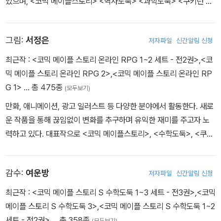
있으며, <코믹 메이플스토리> <역사도둑> <과학도둑> <쿠키런 어
드벤처> <타키 포오의 이세계 여행사> <지구의 주인은 고양이다>
등의 작품을 펴냈습니다.
그림:
서정은
저자파일
신간알림 신청
최근작 :
<코믹 메이플 스토리 온라인 RPG 1~2 세트 - 전2권>
,
<코
믹 메이플 스토리 온라인 RPG 2>
,
<코믹 메이플 스토리 온라인 RP
G 1>
… 총 475종
(모두보기)
만화, 애니메이션, 광고 일러스트 등 다양한 분야에서 활동한다. 새로
운 작품을 통해 끊임없이 변화를 추구하며 유익한 재미를 주고자 노
력하고 있다. 대표작으로 <코믹 메이플스토리>, <수학도둑>, <쿠키
런 어드벤처>, <방울이 TV 딸랑예술학교> 시리즈 등이 있다.
감수:
여운방
저자파일
신간알림 신청
최근작 :
<코믹 메이플 스토리 S 수학도둑 1~3 세트 - 전3권>
,
<코믹
메이플 스토리 S 수학도둑 3>
,
<코믹 메이플 스토리 S 수학도둑 1~2
세트 - 전2권>
… 총 358종
(모두보기)