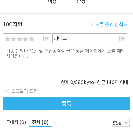
여성
남성
100자평
게시물 운영 원칙
카테고리
현재
0
/280byte (한글 140자 이내)
스포일러 포함
등록
구매자 (0)
전체 (0)