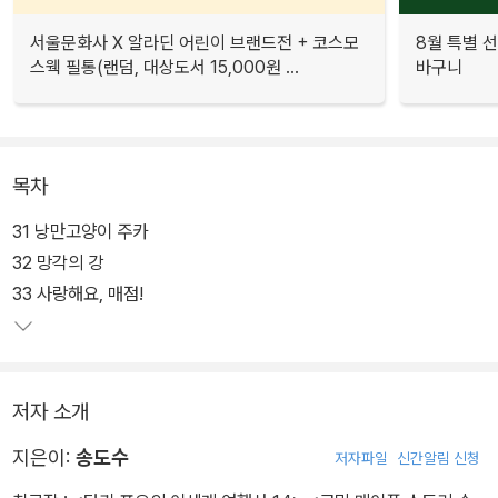
서울문화사 X 알라딘 어린이 브랜드전 + 코스모
8월 특별 선
스웩 필통(랜덤, 대상도서 15,000원 ...
바구니
목차
31 낭만고양이 주카
32 망각의 강
33 사랑해요, 매점!
저자 소개
지은이:
송도수
저자파일
신간알림 신청