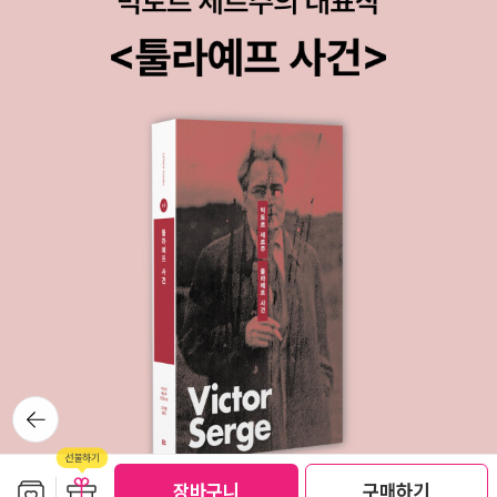
뒤로가
기
보관함담기
선물하기
선물하기
장바구니
구매하기