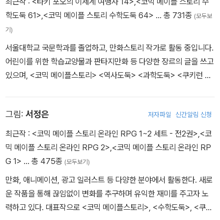
최근작 :
<타키 포오의 이세계 여행사 14>
,
<코믹 메이플 스토리 수
학도둑 61>
,
<코믹 메이플 스토리 수학도둑 64>
… 총 731종
(모두보
기)
서울대학교 국문학과를 졸업하고, 만화스토리 작가로 활동 중입니다.
어린이를 위한 학습교양물과 판타지만화 등 다양한 장르의 글을 쓰고
있으며, <코믹 메이플스토리> <역사도둑> <과학도둑> <쿠키런 어
드벤처> <타키 포오의 이세계 여행사> <지구의 주인은 고양이다>
등의 작품을 펴냈습니다.
그림:
서정은
저자파일
신간알림 신청
최근작 :
<코믹 메이플 스토리 온라인 RPG 1~2 세트 - 전2권>
,
<코
믹 메이플 스토리 온라인 RPG 2>
,
<코믹 메이플 스토리 온라인 RP
G 1>
… 총 475종
(모두보기)
만화, 애니메이션, 광고 일러스트 등 다양한 분야에서 활동한다. 새로
운 작품을 통해 끊임없이 변화를 추구하며 유익한 재미를 주고자 노
력하고 있다. 대표작으로 <코믹 메이플스토리>, <수학도둑>, <쿠키