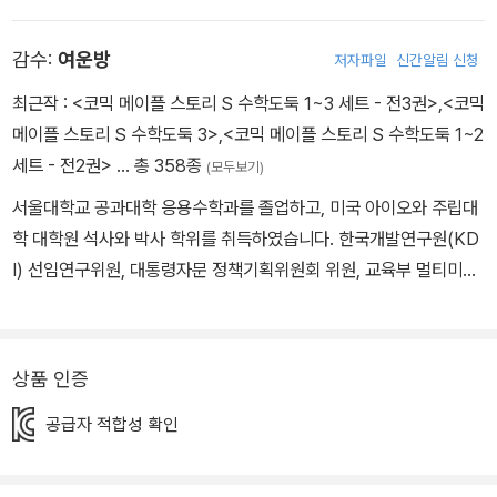
런 어드벤처>, <방울이 TV 딸랑예술학교> 시리즈 등이 있다.
감수:
여운방
저자파일
신간알림 신청
최근작 :
<코믹 메이플 스토리 S 수학도둑 1~3 세트 - 전3권>
,
<코믹
메이플 스토리 S 수학도둑 3>
,
<코믹 메이플 스토리 S 수학도둑 1~2
세트 - 전2권>
… 총 358종
(모두보기)
서울대학교 공과대학 응용수학과를 졸업하고, 미국 아이오와 주립대
학 대학원 석사와 박사 학위를 취득하였습니다. 한국개발연구원(KD
I) 선임연구위원, 대통령자문 정책기획위원회 위원, 교육부 멀티미디
어교육지원센터(KMEC) 소장, 한국과학기술원(KAIST)·세종대학
교 겸임교수, 한국산업기술대학교 교수, 한국교과서연구재단 이사,
시스템수학연구회 회장을 역임하였습니다. <수학도둑> <창의사고
상품 인증
력 수학퀴즈> <메이플 매쓰> <수학도둑 수학동화>의 수학 콘텐츠
공급자 적합성 확인
를 집필했습니다.