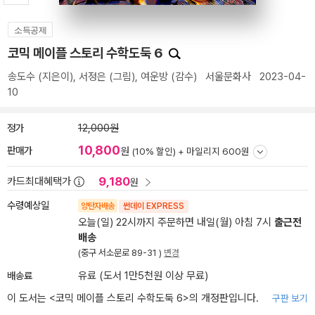
소득공제
코믹 메이플 스토리 수학도둑 6
송도수
(지은이),
서정은
(그림),
여운방
(감수)
서울문화사
2023-04-
10
정가
12,000원
10,800
판매가
원
(10% 할인) +
마일리지 600원
9,180
카드최대혜택가
원
수령예상일
양탄자배송
썬데이 EXPRESS
오늘(일) 22시까지 주문하면 내일(월) 아침 7시
출근전
배송
(중구 서소문로 89-31 )
변경
배송료
유료 (도서 1만5천원 이상 무료)
이 도서는 <
코믹 메이플 스토리 수학도둑 6
>의 개정판입니다.
구판 보기