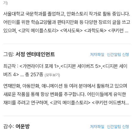
기)
서울대학교 국문학과를 졸업하고, 만화스토리 작가로 활동 중입니다.
어린이를 위한 학습교양물과 판타지만화 등 다양한 장르의 글을 쓰고
있으며, <코믹 메이플스토리> <역사도둑> <과학도둑> <쿠키런 어
드벤처> <타키 포오의 이세계 여행사> <지구의 주인은 고양이다>
등의 작품을 펴냈습니다.
그림:
서정 엔터테인먼트
저자파일
신간알림 신청
최근작 :
<가면라이더 포제 1>
,
<디지몬 세이버즈 5>
,
<디지몬 세이
버즈 4>
… 총 257종
(모두보기)
연재만화, 아동만화, 애니메이션 등 여러 분야에서 활동하고 있으며
새로운 작품을 통해 항상 변화를 추구합니다. 어린이들에게 유익한
재미를 주려고 연구하며, <코믹 메이플스토리> <쿠키런 어드벤처>
<수학도둑 수학동화> <지구의 주인은 고양이다> 등의 작품을 펴냈
습니다.
감수:
여운방
저자파일
신간알림 신청