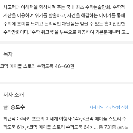
사고력과 이해력을 향상시켜 주는 국내 최초 수학논술만화. 수학적
계산을 이용하여 위기를 탈출하고, 사건을 해결하는 이야기를 통해
수학에 흥미를 느끼고 논리적인 깨달음을 얻을 수 있는 흥미진진한
수학만화이다. '수학 워크북'을 부록으로 제공하여 기본문제부터 고난
도의 문제까지 다양한 유형의 문제를 통해 실력을 점검할 수 있도록
하였다.
목차
코믹 메이플 스토리 수학도둑 46~60권
저자 소개
글:
송도수
저자파일
신간알림 신청
최근작 :
<타키 포오의 이세계 여행사 14>
,
<코믹 메이플 스토리 수
학도둑 61>
,
<코믹 메이플 스토리 수학도둑 64>
… 총 731종
(모두보