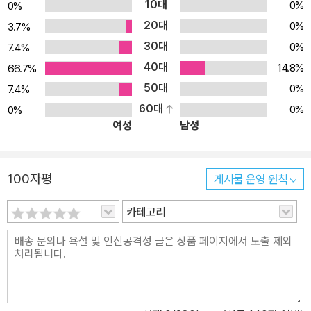
10대
0%
0%
리논술의 기반을 튼튼하게 다지고, 비판적 사고를 포함한 의사소통력
20대
0%
3.7%
이 월등히 향상될 수 있습니다. <4단계 : 종합편> 61~80권은 기본
30대
0%
7.4%
편, 심화편, 창의편을 아울러 개념ㆍ원리ㆍ법칙ㆍ해법을 명확히 종합
40대
14.8%
66.7%
정리하는 주제들과 수학지도로 구성하였습니다. 이를 통해 영역별 ㆍ
50대
0%
7.4%
학년별로 종합 정리할 수 있습니다. 81권부터 시작되는 <5단계 : 응
60대
0%
0%
용편>은 1~4단계의 완결판으로, 생활 속, 역사 속, 타 교과 속에서
여성
남성
탄생되고 발전되었던 수학적 개념ㆍ원리와 흥미로운 이야기로 구성
하였습니다. 언제 어디에서나 수학의 원리를 응용하여 어려운 문제를
해결할 수 있는 응용력을 키우는 데 도움이 될 것입니다.
100자평
게시물 운영 원칙
카테고리