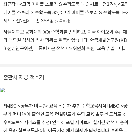
최근작 :
<코믹 메이플 스토리 S 수학도둑 1~3 세트 - 전3권>
,
<코믹
메이플 스토리 S 수학도둑 3>
,
<코믹 메이플 스토리 S 수학도둑 1~2
세트 - 전2권>
… 총 358종
(모두보기)
서울대학교 공과대학 응용수학과를 졸업하고, 미국 아이오와 주립대
학 대학원 석사와 박사 학위를 취득하였습니다. 한국개발연구원(KD
I) 선임연구위원, 대통령자문 정책기획위원회 위원, 교육부 멀티미디
어교육지원센터(KMEC) 소장, 한국과학기술원(KAIST)·세종대학
교 겸임교수, 한국산업기술대학교 교수, 한국교과서연구재단 이사,
시스템수학연구회 회장을 역임하였습니다. <수학도둑> <창의사고
출판사 제공 책소개
력 수학퀴즈> <메이플 매쓰> <수학도둑 수학동화>의 수학 콘텐츠
를 집필했습니다.
*MBC <공부가 머니?> 교육 전문가 추천 수학교육서적! MBC <공
부가 머니?>에 출연한 교육 컨설턴트가 수학 교육 솔루션 도서로 <
수학도둑> 시리즈를 추천! 인터넷 포털 사이트의 실시간 검색어 순위
에 올라 학부모들과 어린이들 사이에서 화제가 되었습니다. *믿을 수