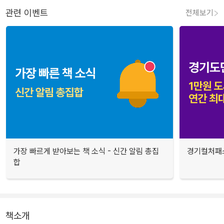
관련 이벤트
전체보기
가장 빠르게 받아보는 책 소식 - 신간 알림 총집
경기컬처패스
합
책소개