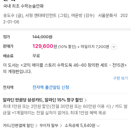
국내 최초 수학논술만화
송도수
(글),
서정 엔터테인먼트
(그림),
여운방
(감수)
서울문화사
202
2-01-06
정가
144,000원
129,600
판매가
원
(10% 할인) +
마일리지 7,200원
배송료
무료
이 도서는 <
코믹 메이플 스토리 수학도둑 46~60 창의편 세트 - 전15권
>
의 개정판입니다.
구판 보기
전자책
전자책 출간알림 신청
알라딘 만권당 삼성카드, 알라딘 15% 청구 할인
최대 1만원 또는 2만원 할인(전월 30만원 또는 60만원 이용 시) / 카드 발
급월 +1개월까지는 전월 실적이 없어도 최대 1만원 혜택 제공
카드/간편결제 할인
무이자 할부
소득공제 5,840원