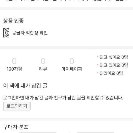
있는 수학 전문가의 탄탄한 수학 콘텐츠! 수학 콘텐츠 저자 ․ 여운방
박사 프로필 서울대학교 공과대학 응용수학과 졸업, 미국 아이오와
상품 인증
주립대학 석사 및 박사. 한국개발연구원(KDI) 선임연구원, 교육부 멀
티미디어 교육지원센터(KMEC) 소장, 대통령자문 정책기획위원회
공급자 적합성 확인
위원, 한국교과서 연구재단 이사, 한국과학기술원(KAIST) 겸임교수
역임. 시스템수학연구회 회장. <수학도둑> <창의사고력 수학퀴즈>
<메이플 매쓰>의 수학 콘텐츠 집필. *5단계 시스템 수학으로 수학
읽고 싶어요 0명
0
0
0
실력 쑥쑥쑥! <1단계 : 기본편> 1~30권은 초·중등 교과과정을 종합
읽고 있어요 0명
100자평
리뷰
마이페이퍼
하여 분류한 수와 연산, 도형, 측정, 확률과 통계, 규칙성, 문자와 식,
읽었어요 0명
함수 등으로 구성되었고, 이를 바탕으로 개념이해력, 수리계산력, 원
이 책에 내가 남긴 글
리응용력을 키울 수 있습니다. <2단계 : 심화편> 31~45권은 실생활
로그인하면 내가 남긴 글과 친구가 남긴 글을 확인할 수 있습니다.
속에 숨겨진 수학 개념 및 원리와 수학의 역사 속에 나타났던 심화된
로그인하기
내용으로 구성되었습니다. 또한 원리응용력을 키우고, 복잡하고 어려
운 문제도 차근차근 풀 수 있는 문제해결방법이 자세히 설명되어 있
습니다. <3단계 : 창의편> 46~60권은 창의사고력을 강화시키고 수
구매자 분포
리논술의 기반을 튼튼히 하는 내용이 주축을 이룹니다. 이를 통해 수