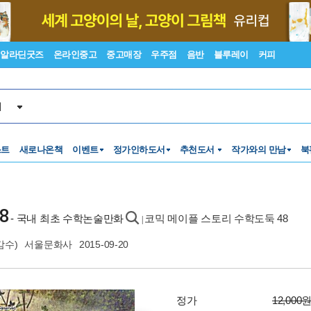
알라딘굿즈
온라인중고
중고매장
우주점
음반
블루레이
커피
서
스트
새로나온책
이벤트
정가인하도서
추천도서
작가와의 만남
북
8
- 국내 최초 수학논술만화
코믹 메이플 스토리 수학도둑 48
|
감수)
서울문화사
2015-09-20
정가
12,000