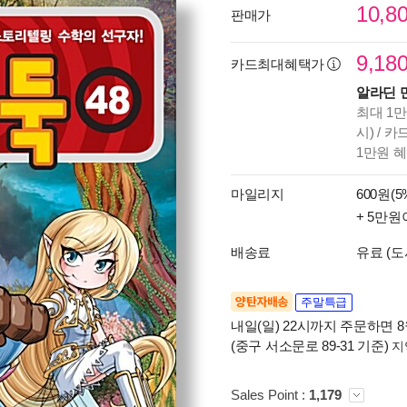
10,8
판매가
9,18
카드최대혜택가
알라딘 
최대 1만
시) / 
1만원 
마일리지
600원(5
+ 5만원
배송료
유료 (도
양탄자배송
주말특급
내일(일) 22시까지 주문하면 8월
(중구 서소문로 89-31 기준)
지
Sales Point :
1,179