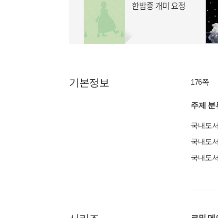
기본정보
176쪽
주제 분
국내도
국내도
국내도
코믹 메