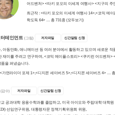
어드벤처> <타키 포오의 이세계 여행사> <지구의 주
최근작 :
<타키 포오의 이세계 여행사 14>
,
<코믹 메이
학도둑 64>
… 총 731종
(모두보기)
엔터테인먼트
(그림)
저자파일
신간알림 신청
, 아동만화, 애니메이션 등 여러 분야에서 활동하고 있으며 새로운 작
한 재미를 주려고 연구하며, <코믹 메이플스토리> <쿠키런 어드벤처>
 작품을 펴냈습니다.
<가면라이더 포제 1>
,
<디지몬 세이버즈 5>
,
<디지몬 세이버즈 4>
… 총
(감수)
저자파일
신간알림 신청
교 공과대학 응용수학과를 졸업하고, 미국 아이오와 주립대학 대학원
KDI) 선임연구위원, 대통령자문 정책기획위원회 위원,