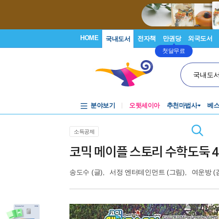
HOME
전자책
만권당
외국도서
국내도서
첫달무료
국내도
분야보기
오뒷세이아
추천마법사
베
소득공제
코믹 메이플 스토리 수학도둑 4
송도수
(글),
서정 엔터테인먼트
(그림),
여운방
(