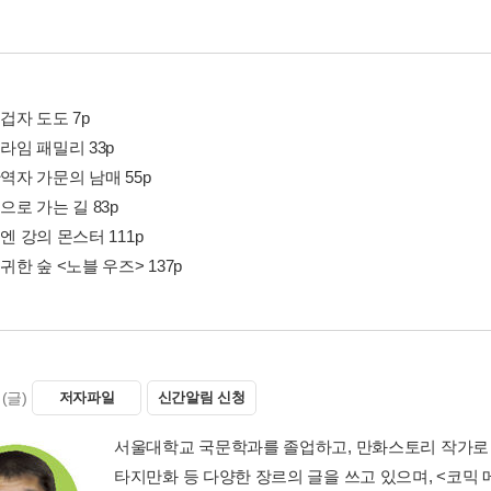
비겁자 도도 7p
프라임 패밀리 33p
반역자 가문의 남매 55p
집으로 가는 길 83p
리엔 강의 몬스터 111p
고귀한 숲 <노블 우즈> 137p
(글)
저자파일
신간알림 신청
서울대학교 국문학과를 졸업하고, 만화스토리 작가로 
타지만화 등 다양한 장르의 글을 쓰고 있으며, <코믹