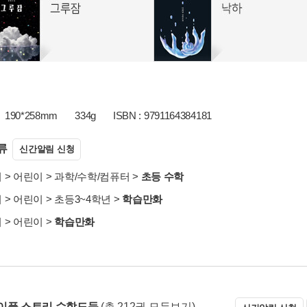
190*258mm
334g
ISBN : 9791164384181
류
신간알림 신청
서
>
어린이
>
과학/수학/컴퓨터
>
초등 수학
서
>
어린이
>
초등3~4학년
>
학습만화
서
>
어린이
>
학습만화
이플 스토리 수학도둑
(총 212권 모두보기)