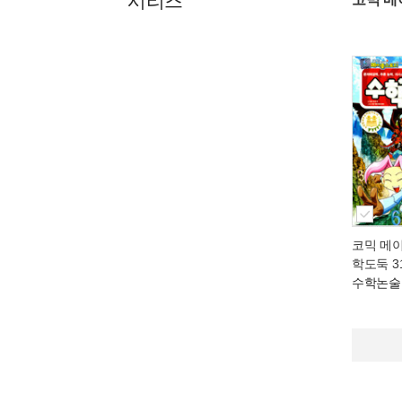
시리즈
코믹 메
학도둑 3
수학논술