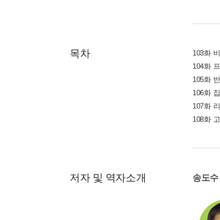
목차
103화 
104화 
105화 
106화 
107화 
108화 
저자 및 역자소개
송도수