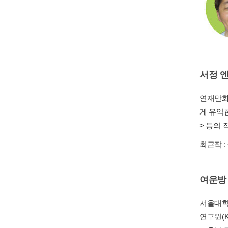
서정 
연재만화
게 유익
> 등의
최근작 :
여운방
서울대학
연구원(