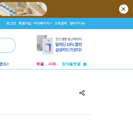
로그인
회원가입
마이페이지
고객센터
장바구니
(0)
투비컨티뉴드
창작플랫폼
펀드
북플
서재
투비컨티뉴드
원