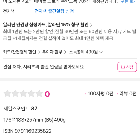
이 도서는 <
코믹 메이플 스토리 수학도둑 70
>의 개정판입니다.
구판 보기
전자책
전자책 출간알림 신청
알라딘 만권당 삼성카드, 알라딘 15% 청구 할인
최대 1만원 또는 2만원 할인(전월 30만원 또는 60만원 이용 시) / 카드 발
급월 +1개월까지는 전월 실적이 없어도 최대 1만원 혜택 제공
카드/간편결제 할인
무이자 할부
소득공제 490원
관심 저자, 시리즈의 출간 알림을 받아보세요
신청
0
100자평 0편
리뷰 0편
세일즈포인트
87
176쪽
188*257mm (B5)
490g
ISBN 9791169235822