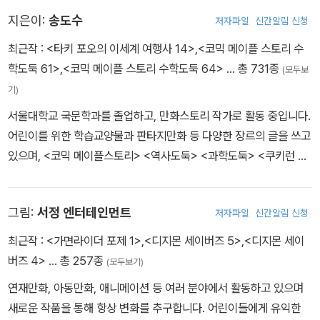
지은이:
송도수
저자파일
신간알림 신청
최근작 :
<타키 포오의 이세계 여행사 14>
,
<코믹 메이플 스토리 수
학도둑 61>
,
<코믹 메이플 스토리 수학도둑 64>
… 총 731종
(모두보
기)
서울대학교 국문학과를 졸업하고, 만화스토리 작가로 활동 중입니다.
어린이를 위한 학습교양물과 판타지만화 등 다양한 장르의 글을 쓰고
있으며, <코믹 메이플스토리> <역사도둑> <과학도둑> <쿠키런 어
드벤처> <타키 포오의 이세계 여행사> <지구의 주인은 고양이다>
등의 작품을 펴냈습니다.
그림:
서정 엔터테인먼트
저자파일
신간알림 신청
최근작 :
<가면라이더 포제 1>
,
<디지몬 세이버즈 5>
,
<디지몬 세이
버즈 4>
… 총 257종
(모두보기)
연재만화, 아동만화, 애니메이션 등 여러 분야에서 활동하고 있으며
새로운 작품을 통해 항상 변화를 추구합니다. 어린이들에게 유익한