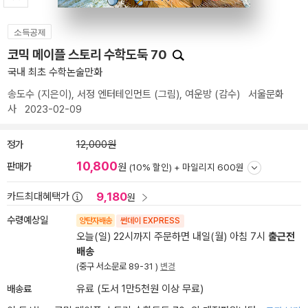
소득공제
코믹 메이플 스토리 수학도둑 70
국내 최초 수학논술만화
송도수
(지은이),
서정 엔터테인먼트
(그림),
여운방
(감수)
서울문화
사
2023-02-09
정가
12,000원
10,800
판매가
원
(10% 할인) +
마일리지 600원
9,180
카드최대혜택가
원
수령예상일
양탄자배송
썬데이 EXPRESS
오늘(일) 22시까지 주문하면 내일(월) 아침 7시
출근전
배송
(중구 서소문로 89-31 )
변경
배송료
유료 (도서 1만5천원 이상 무료)