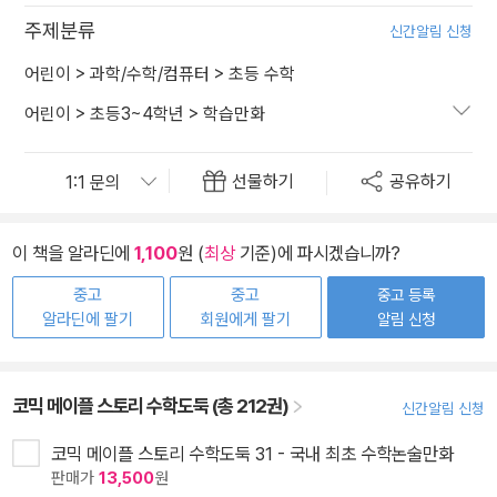
주제분류
신간알림 신청
어린이
>
과학/수학/컴퓨터
>
초등 수학
어린이
>
초등3~4학년
>
학습만화
선물하기
공유하기
이 책을 알라딘에
1,100
원 (
최상
기준)에 파시겠습니까?
중고
중고
중고 등록
알라딘에 팔기
회원에게 팔기
알림 신청
코믹 메이플 스토리 수학도둑 (총 212권)
신간알림 신청
코믹 메이플 스토리 수학도둑 31 - 국내 최초 수학논술만화
판매가
13,500
원