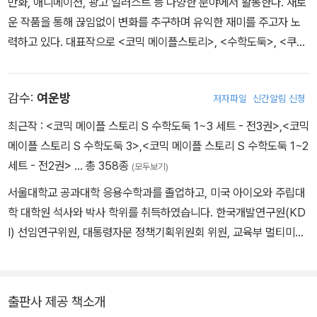
만화, 애니메이션, 광고 일러스트 등 다양한 분야에서 활동한다. 새로
운 작품을 통해 끊임없이 변화를 추구하며 유익한 재미를 주고자 노
력하고 있다. 대표작으로 <코믹 메이플스토리>, <수학도둑>, <쿠키
런 어드벤처>, <방울이 TV 딸랑예술학교> 시리즈 등이 있다.
감수:
여운방
저자파일
신간알림 신청
최근작 :
<코믹 메이플 스토리 S 수학도둑 1~3 세트 - 전3권>
,
<코믹
메이플 스토리 S 수학도둑 3>
,
<코믹 메이플 스토리 S 수학도둑 1~2
세트 - 전2권>
… 총 358종
(모두보기)
서울대학교 공과대학 응용수학과를 졸업하고, 미국 아이오와 주립대
학 대학원 석사와 박사 학위를 취득하였습니다. 한국개발연구원(KD
I) 선임연구위원, 대통령자문 정책기획위원회 위원, 교육부 멀티미디
어교육지원센터(KMEC) 소장, 한국과학기술원(KAIST)·세종대학
교 겸임교수, 한국산업기술대학교 교수, 한국교과서연구재단 이사,
시스템수학연구회 회장을 역임하였습니다. <수학도둑> <창의사고
출판사 제공 책소개
력 수학퀴즈> <메이플 매쓰> <수학도둑 수학동화>의 수학 콘텐츠