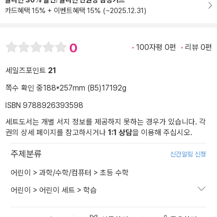
알라딘 30% 할인! 알라딘 만권당 삼성카드
카드혜택 15% + 이벤트혜택 15% (~2025.12.31)
0
100자평 0편
리뷰 0편
세일즈포인트
21
쪽수 확인 중
188*257mm (B5)
17192g
ISBN 9788926393598
세트도서는 개별 서지 정보를 제공하지 못하는 경우가 있습니다. 각
권의 상세 페이지를 참고하시거나
1:1 상담
을 이용해 주십시오.
주제분류
신간알림 신청
어린이
>
과학/수학/컴퓨터
>
초등 수학
어린이
>
어린이 세트
>
학습