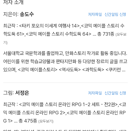
저자 소개
지은이:
송도수
저자파일
신간알림 신청
최근작 :
<타키 포오의 이세계 여행사 14>
,
<코믹 메이플 스토리 수
학도둑 61>
,
<코믹 메이플 스토리 수학도둑 64>
… 총 731종
(모두보
기)
서울대학교 국문학과를 졸업하고, 만화스토리 작가로 활동 중입니다.
어린이를 위한 학습교양물과 판타지만화 등 다양한 장르의 글을 쓰고
있으며, <코믹 메이플스토리> <역사도둑> <과학도둑> <쿠키런 어
드벤처> <타키 포오의 이세계 여행사> <지구의 주인은 고양이다>
등의 작품을 펴냈습니다.
그림:
서정은
저자파일
신간알림 신청
최근작 :
<코믹 메이플 스토리 온라인 RPG 1~2 세트 - 전2권>
,
<코
믹 메이플 스토리 온라인 RPG 2>
,
<코믹 메이플 스토리 온라인 RP
G 1>
… 총 475종
(모두보기)