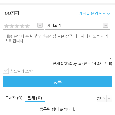
화를 위해 수학의 영역을 7개 영역으로 자세히 나누었습니다. 3. 즐
거움이 두 배! 독자참여공간 전문가를 통해 궁금한 수학 질문에 대한
100자평
게시물 운영 원칙
답변도 받고, 편집부와 독자가 의견을 교류할 수 있습니다. 4. 실력이
카테고리
쑥쑥! 수학워크북 영역별.능력별 문제와 퀴즈 풀이 및 정답과 바우의
깜짝ox퀴즈와 슈미의 짤막서술퀴즈 해설을 통해 실력을 테스트할 수
있습니다.
현재
0
/280byte (한글 140자 이내)
스포일러 포함
등록
구매자 (0)
전체 (0)
등록된 평이 없습니다.