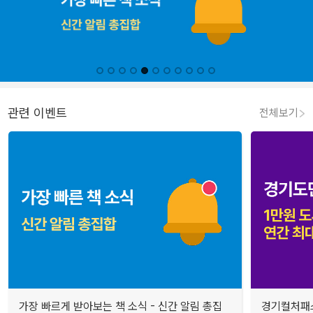
관련 이벤트
전체보기
가장 빠르게 받아보는 책 소식 - 신간 알림 총집
경기컬처패스