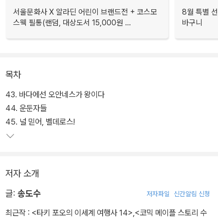
서울문화사 X 알라딘 어린이 브랜드전 + 코스모
8월 특별 선
스웩 필통(랜덤, 대상도서 15,000원 ...
바구니
목차
43. 바다에선 오안네스가 왕이다
44. 운둔자들
45. 널 믿어, 벨데로스!
저자 소개
글:
송도수
저자파일
신간알림 신청
최근작 :
<타키 포오의 이세계 여행사 14>
,
<코믹 메이플 스토리 수