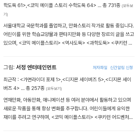
학도둑 61>
,
<코믹 메이플 스토리 수학도둑 64>
… 총 731종
(모두보
기)
서울대학교 국문학과를 졸업하고, 만화스토리 작가로 활동 중입니다.
어린이를 위한 학습교양물과 판타지만화 등 다양한 장르의 글을 쓰고
있으며, <코믹 메이플스토리> <역사도둑> <과학도둑> <쿠키런 어
드벤처> <타키 포오의 이세계 여행사> <지구의 주인은 고양이다>
등의 작품을 펴냈습니다.
그림:
서정 엔터테인먼트
저자파일
신간알림 신청
최근작 :
<가면라이더 포제 1>
,
<디지몬 세이버즈 5>
,
<디지몬 세이
버즈 4>
… 총 257종
(모두보기)
연재만화, 아동만화, 애니메이션 등 여러 분야에서 활동하고 있으며
새로운 작품을 통해 항상 변화를 추구합니다. 어린이들에게 유익한
재미를 주려고 연구하며, <코믹 메이플스토리> <쿠키런 어드벤처>
<수학도둑 수학동화> <지구의 주인은 고양이다> 등의 작품을 펴냈
습니다.