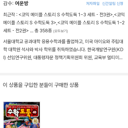
감수:
여운방
저자파일
신간알림 신청
최근작 :
<코믹 메이플 스토리 S 수학도둑 1~3 세트 - 전3권>
,
<코믹
메이플 스토리 S 수학도둑 3>
,
<코믹 메이플 스토리 S 수학도둑 1~2
세트 - 전2권>
… 총 358종
(모두보기)
서울대학교 공과대학 응용수학과를 졸업하고, 미국 아이오와 주립대
학 대학원 석사와 박사 학위를 취득하였습니다. 한국개발연구원(KD
I) 선임연구위원, 대통령자문 정책기획위원회 위원, 교육부 멀티미디
어교육지원센터(KMEC) 소장, 한국과학기술원(KAIST)·세종대학
교 겸임교수, 한국산업기술대학교 교수, 한국교과서연구재단 이사,
시스템수학연구회 회장을 역임하였습니다. <수학도둑> <창의사고
이 상품을 구입한 분들이 구매한 상품
력 수학퀴즈> <메이플 매쓰> <수학도둑 수학동화>의 수학 콘텐츠
를 집필했습니다.