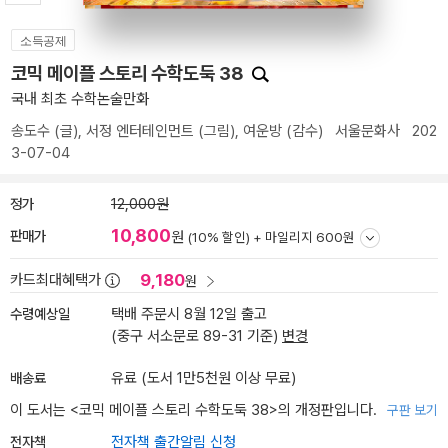
소득공제
코믹 메이플 스토리 수학도둑 38
국내 최초 수학논술만화
송도수
(글),
서정 엔터테인먼트
(그림),
여운방
(감수)
서울문화사
202
3-07-04
정가
12,000원
10,800
판매가
원
(10% 할인) +
마일리지 600원
9,180
카드최대혜택가
원
수령예상일
택배 주문시 8월 12일 출고
(중구 서소문로 89-31 기준)
변경
배송료
유료 (도서 1만5천원 이상 무료)
이 도서는 <
코믹 메이플 스토리 수학도둑 38
>의 개정판입니다.
구판 보기
전자책
전자책 출간알림 신청