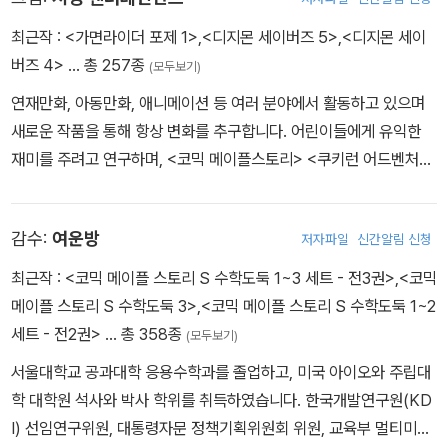
최근작 :
<가면라이더 포제 1>
,
<디지몬 세이버즈 5>
,
<디지몬 세이
버즈 4>
… 총 257종
(모두보기)
연재만화, 아동만화, 애니메이션 등 여러 분야에서 활동하고 있으며
새로운 작품을 통해 항상 변화를 추구합니다. 어린이들에게 유익한
재미를 주려고 연구하며, <코믹 메이플스토리> <쿠키런 어드벤처>
<수학도둑 수학동화> <지구의 주인은 고양이다> 등의 작품을 펴냈
습니다.
감수:
여운방
저자파일
신간알림 신청
최근작 :
<코믹 메이플 스토리 S 수학도둑 1~3 세트 - 전3권>
,
<코믹
메이플 스토리 S 수학도둑 3>
,
<코믹 메이플 스토리 S 수학도둑 1~2
세트 - 전2권>
… 총 358종
(모두보기)
서울대학교 공과대학 응용수학과를 졸업하고, 미국 아이오와 주립대
학 대학원 석사와 박사 학위를 취득하였습니다. 한국개발연구원(KD
I) 선임연구위원, 대통령자문 정책기획위원회 위원, 교육부 멀티미디