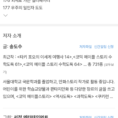
176 외계로 가는 엘리베이터
177 우주의 일인자 도도
저자 소개
글:
송도수
저자파일
신간알림 신청
최근작 :
<타키 포오의 이세계 여행사 14>
,
<코믹 메이플 스토리 수
학도둑 61>
,
<코믹 메이플 스토리 수학도둑 64>
… 총 731종
(모두보
기)
서울대학교 국문학과를 졸업하고, 만화스토리 작가로 활동 중입니다.
어린이를 위한 학습교양물과 판타지만화 등 다양한 장르의 글을 쓰고
있으며, <코믹 메이플스토리> <역사도둑> <과학도둑> <쿠키런 어
드벤처> <타키 포오의 이세계 여행사> <지구의 주인은 고양이다>
등의 작품을 펴냈습니다.
그림:
서정 엔터테인먼트
저자파일
신간알림 신청