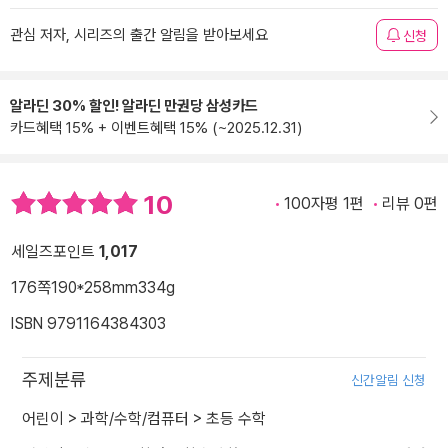
관심 저자, 시리즈의 출간 알림을 받아보세요
신청
알라딘 30% 할인! 알라딘 만권당 삼성카드
카드혜택 15% + 이벤트혜택 15% (~2025.12.31)
10
100자평 1편
리뷰 0편
세일즈포인트
1,017
176쪽
190*258mm
334g
ISBN 9791164384303
주제분류
신간알림 신청
어린이
>
과학/수학/컴퓨터
>
초등 수학