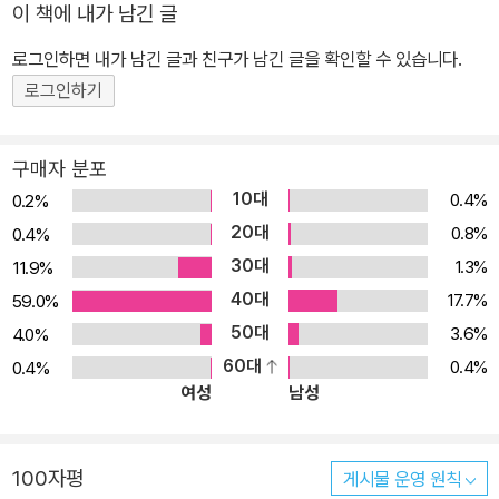
도 받고, 편집부와 독자가 의견을 교류할 수 있습니다. ① 풀리지 않는
이 책에 내가 남긴 글
수학문제! 여박사님께 물어보세요! ② 여 박사님께 물어봐 당첨자 ③
로그인하면 내가 남긴 글과 친구가 남긴 글을 확인할 수 있습니다.
<수학도둑> 59권 재미 베스트 결과! 4. 실력이 쑥쑥! 수학워크북 영
로그인하기
역별.능력별 논술문제, 퀴즈 풀이 및 정답과 깜짝ox퀴즈와 족집게괄
호퀴즈의 해설을 통해 자신의 실력을 확인할 수 있습니다. ① 깜짝OX
퀴즈 ② 족집게괄호퀴즈 ③ 수학도둑 워크북 5. 선물 팡팡! 책 속 이벤
구매자 분포
트 <수학도둑 61권>부터 시작될 수학도둑 시즌4 예고 퀴즈의 정답
10대
0.4%
0.2%
을 애독자엽서에 적어 보내주신 독자 30분을 추첨해, <수학도둑 61
20대
0.8%
0.4%
권(11월 20일 출간 예정)> 두 권을 보내드립니다.
30대
1.3%
11.9%
40대
17.7%
59.0%
50대
3.6%
4.0%
60대
0.4%
0.4%
여성
남성
100자평
게시물 운영 원칙