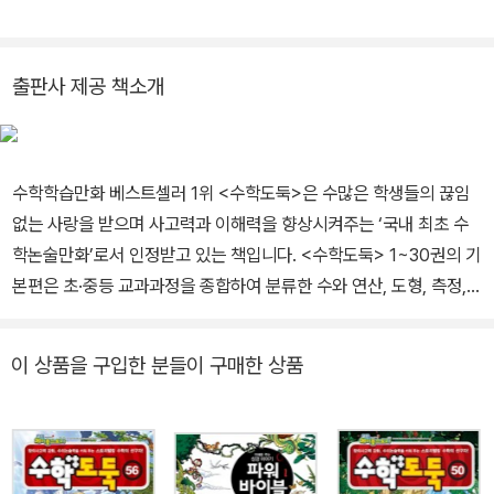
어교육지원센터(KMEC) 소장, 한국과학기술원(KAIST)·세종대학
교 겸임교수, 한국산업기술대학교 교수, 한국교과서연구재단 이사,
시스템수학연구회 회장을 역임하였습니다. <수학도둑> <창의사고
출판사 제공 책소개
력 수학퀴즈> <메이플 매쓰> <수학도둑 수학동화>의 수학 콘텐츠
를 집필했습니다.
수학학습만화 베스트셀러 1위 <수학도둑>은 수많은 학생들의 끊임
없는 사랑을 받으며 사고력과 이해력을 향상시켜주는 ‘국내 최초 수
학논술만화’로서 인정받고 있는 책입니다. <수학도둑> 1~30권의 기
본편은 초·중등 교과과정을 종합하여 분류한 수와 연산, 도형, 측정,
확률과 통계, 규칙성, 문자와 식, 함수를 이해하고, 이를 바탕으로 개
념이해력, 수리계산력, 원리응용력을 위주로 구성되었습니다. <수학
이 상품을 구입한 분들이 구매한 상품
도둑> 31~45권의 심화편은 실생활 속에 숨겨진 수학 개념 및 원리
와 수학의 역사 속에 나타났던 심화된 내용으로 구성되었습니다. 또
한 원리응용력을 키우고, 복잡하고 어려운 문제도 차근차근 풀 수 있
는 문제해결방법이 자세히 설명되었습니다. 강화시키고 수리논술의