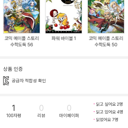
기반을 튼튼히 하는 내용이 주축을 이룹니다. 창의사고력이란, 어떤
필요에 의해 요구되는 사항 또는 주어진 문제 상황에 대한 해결방법
을, 독창적이고 효율적으로 찾아내는 능력을 뜻합니다. <수학도둑>
창의편을 꼼꼼히 읽으면 수리논술의 기반을 튼튼하게 다지고, 비판적
사고를 포함한 의사소통력이 월등히 향상 될 수 있습니다. 부록으로
코믹 메이플 스토리
파워 바이블 1
코믹 메이플 스토리
드리는 수학도둑 <워크북>에서는 수학적 호기심과 관찰력을 키울 수
수학도둑 56
수학도둑 50
있는 논제를 제시하였으며, 뒤표지에는 <60권 교과 연계표>도 실어
학습연계 효과를 더욱 높였습니다. 1. 흥미진진 수학만화 수학적 계산
을 이용하여 위기를 탈출하고, 사건을 해결하는 이야기를 통해 수학
상품 인증
에 흥미를 느끼고 논리적인 깨달음을 얻게 됩니다. 2. 창의력과 수리
공급자 적합성 확인
논술 실력이 쑥쑥 자라는 창의력 UP 수학교실 '논술형 문제' 대비와
‘의사소통능력’ 강화를 위하여 논술 주제에 맞는 제시문과 논점, 응용
문제의 과정을 구성하였습니다. ★60권의 창의력 UP 수학교실 ①
읽고 싶어요 2명
1
0
0
효과적인 수학 공부법(Ⅰ) ②효과적인 수학 공부법(Ⅱ) ③문제를 잘 푸
읽고 있어요 4명
는 방법(Ⅰ) ④문제를 잘 푸는 방법(Ⅱ) ⑤ 문제 만들어 보기 3. 즐거움
100자평
리뷰
마이페이퍼
읽었어요 7명
이 두 배! 독자참여공간 전문가를 통해 궁금한 수학 질문에 대한 답변