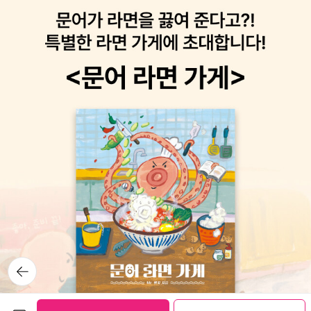
뒤로가
기
보관함담기