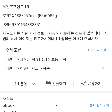
세일즈포인트
19
3192쪽
188*257mm (B5)
6065g
ISBN 9791164383351
세트도서는 개별 서지 정보를 제공하지 못하는 경우가 있습니다. 각
권의 상세 페이지를 참고하시거나
1:1 상담
을 이용해 주십시오.
주제분류
신간알림 신청
어린이
>
과학/수학/컴퓨터
>
초등 수학
어린이
>
어린이 세트
>
학습
선물하기
공유하기
새상품
-
eBook
-
출간 알림 신청