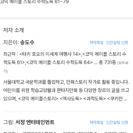
바탕으로 개념이해력, 수리계산력, 원리응용력을 위주로 구성했다.
코믹 메이플 스토리 수학도둑 61~79
31~45권의 심화편은 실생활 속에 숨겨진 수학 개념 및 원리와 수학
의 역사 속에 나타났던 심화된 내용으로 구성했다. 또한 원리응용력
저자 소개
을 키우고, 복잡하고 어려운 문제도 차근차근 풀 수 있는 문제해결방
법이 자세히 설명했다.
지은이:
송도수
저자파일
신간알림 신청
최근작 :
<타키 포오의 이세계 여행사 14>
,
<코믹 메이플 스토리 수
46~60권의 창의편은 창의사고력을 강화시키고 수리논술의 기반을
학도둑 61>
,
<코믹 메이플 스토리 수학도둑 64>
… 총 731종
(모두보
튼튼히 하는 내용이 주축을 이룬다. 이를 통해 수리논술의 기반을 튼
기)
튼하게 다지고, 비판적 사고를 포함한 의사소통력이 월등히 향상될
서울대학교 국문학과를 졸업하고, 만화스토리 작가로 활동 중입니다.
수 있다.
어린이를 위한 학습교양물과 판타지만화 등 다양한 장르의 글을 쓰고
있으며, <코믹 메이플스토리> <역사도둑> <과학도둑> <쿠키런 어
그리고 61권부터 시작되는 <수학도둑> 종합편에서는 이제까지 수학
드벤처> <타키 포오의 이세계 여행사> <지구의 주인은 고양이다>
도둑 기본편, 심화편, 창의편을 아울러 개념ㆍ원리ㆍ법칙ㆍ해법을 명
등의 작품을 펴냈습니다.
확히 종합 정리하는 주제들과 수학지도로 구성하였다. 이를 통해 영
그림:
서정 엔터테인먼트
저자파일
신간알림 신청
역별 ㆍ학년별로 종합 정리할 수 있다.