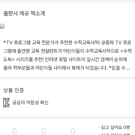
교 겸임교수, 한국산업기술대학교 교수, 한국교과서연구재단 이사,
시스템수학연구회 회장을 역임하였습니다. <수학도둑> <창의사고
출판사 제공 책소개
력 수학퀴즈> <메이플 매쓰> <수학도둑 수학동화>의 수학 콘텐츠
를 집필했습니다.
*TV 프로그램 교육 전문가가 추천한 수학교육서적! 공중파 TV 프로
그램에 출연한 교육 컨설턴트가 어린이들의 수학교육서적으로 <수학
도둑> 시리즈를 추천! 인터넷 포털 사이트의 실시간 검색어 순위에
올라 학부모들과 어린이들 사이에서 화제가 되었습니다. *믿을 수 있
는 수학 전문가의 탄탄한 수학 콘텐츠! 수학 콘텐츠 저자.여운방 박사
프로필 서울대학교 공과대학 응용수학과 졸업, 미국 아이오와 주립대
상품 인증
학 석사 및 박사. 한국개발연구원(KDI) 선임연구원, 교육부 멀티미디
어 교육지원센터(KMEC) 소장, 대통령자문 정책기획위원회 위원, 한
공급자 적합성 확인
국교과서 연구재단 이사, 한국과학기술원(KAIST) 겸임교수 역임.
시스템수학연구회 회장. <수학도둑> <창의사고력 수학퀴즈> <메이
플 매쓰>의 수학 콘텐츠 집필. *4단계 시스템 수학으로 수학 실력 쑥
읽고 싶어요 0명
0
0
0