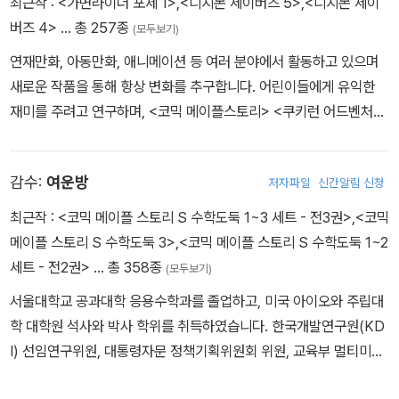
최근작 :
<가면라이더 포제 1>
,
<디지몬 세이버즈 5>
,
<디지몬 세이
버즈 4>
… 총 257종
(모두보기)
연재만화, 아동만화, 애니메이션 등 여러 분야에서 활동하고 있으며
새로운 작품을 통해 항상 변화를 추구합니다. 어린이들에게 유익한
재미를 주려고 연구하며, <코믹 메이플스토리> <쿠키런 어드벤처>
<수학도둑 수학동화> <지구의 주인은 고양이다> 등의 작품을 펴냈
습니다.
감수:
여운방
저자파일
신간알림 신청
최근작 :
<코믹 메이플 스토리 S 수학도둑 1~3 세트 - 전3권>
,
<코믹
메이플 스토리 S 수학도둑 3>
,
<코믹 메이플 스토리 S 수학도둑 1~2
세트 - 전2권>
… 총 358종
(모두보기)
서울대학교 공과대학 응용수학과를 졸업하고, 미국 아이오와 주립대
학 대학원 석사와 박사 학위를 취득하였습니다. 한국개발연구원(KD
I) 선임연구위원, 대통령자문 정책기획위원회 위원, 교육부 멀티미디
어교육지원센터(KMEC) 소장, 한국과학기술원(KAIST)·세종대학