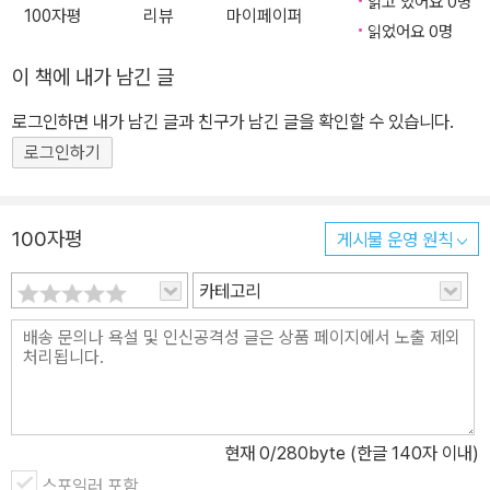
쑥쑥! <수학도둑> 1~30권의 기본편은 초·중등 교과과정을 종합하여
읽고 있어요 0명
100자평
리뷰
마이페이퍼
분류한 수와 연산, 도형, 측정, 확률과 통계, 규칙성, 문자와 식, 함수
읽었어요 0명
를 이해하고, 이를 바탕으로 개념이해력, 수리계산력, 원리응용력을
이 책에 내가 남긴 글
위주로 구성되었습니다. <수학도둑> 31~45권의 심화편은 실생활
로그인하면 내가 남긴 글과 친구가 남긴 글을 확인할 수 있습니다.
속에 숨겨진 수학 개념 및 원리와 수학의 역사 속에 나타났던 심화된
로그인하기
내용으로 구성되었습니다. 또한 원리응용력을 키우고, 복잡하고 어려
운 문제도 차근차근 풀 수 있는 문제해결방법이 자세히 설명되었습니
다. <수학도둑> 46~60권의 창의편은 창의사고력을 강화시키고 수
100자평
게시물 운영 원칙
리논술의 기반을 튼튼히 하는 내용이 주축을 이룹니다. 이를 통해 수
리논술의 기반을 튼튼하게 다지고, 비판적 사고를 포함한 의사소통력
카테고리
이 월등히 향상될 수 있습니다. 그리고 61권부터 시작되는 <수학도
둑> 종합편에서는 이제까지 수학도둑 기본편, 심화편, 창의편을 아울
러 개념ㆍ원리ㆍ법칙ㆍ해법을 명확히 종합 정리하는 주제들과 수학
지도로 구성하였습니다. 이를 통해 영역별 ㆍ학년별로 종합 정리할
수 있습니다. 부록으로 드리는 수학도둑 <워크북>에서는 영역별ㆍ능
현재
0
/280byte (한글 140자 이내)
력별ㆍ수준별 문제 및 풀이를 제시하여 학습 효과를 더욱 높였습니
스포일러 포함