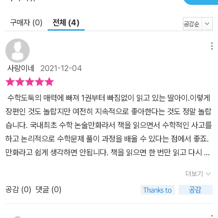
구매자 (0)
전체 (4)
메뉴
사랑이네
2021-12-04
수학도둑의 매력에 빠져 1권부터 빠짐없이 읽고 있는 딸아이.이렇게
장편인 것도 놀랍지만 여전히 지속적으로 좋아한다는 것도 정말 놀랍
습니다. 국내최초 수학 논술만화라서 책을 읽으면서 수학적인 사고를
하고 논리적으로 수학문제 풀이 과정을 배울 수 있다는 점에서 좋죠.
만화라고 쉽게 생각하면 안됩니다. 책을 읽으면 한 번만 읽고 다시 읽
는 법은 정말 드문 일인데 이번 수학도둑 85권은 정말 재미있는지 두
더보기
번 세 번 읽었습니다.스토리가 흥미롭고 재미있죠.그림도 멋지고 그
공감 (
0
)
댓글 (0)
래서 아이들이 쏙 빠져드는가봅니다. 우리 3마 중에서 4명을 쓰러뜨
려서 대단하다면서 파루스가 단둘이 승부를 내자는 데요.우물고누로