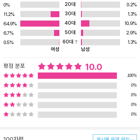
개념ㆍ원리와 흥미로운 이야기로 구성하였습니다. ★85권의 응용력
20대
0.2%
0%
up 수학교실 ① [생활] 생일이 같을 가능성 ② [생활] 용지, 책, 카드,
30대
1.3%
11.2%
사진, 지폐의 크기 ③ [역사] 옛날의 손가락 곱셈 ④ [음악] 음표와 분
40대
10.9%
64.9%
수 3. 재미있는 창의 수학 놀이 퀴즈, 퍼즐, 게임 등의 다양한 수학적
50대
2.9%
6.7%
놀이를 통하여 수학과 친해질 수 있는 특별한 공간입니다. 4. 수학 응
60대
1.3%
0.5%
용력 쑥쑥! 수학워크북 응용편 인류의 생활 속에서 발견되어 발전해
여성
남성
왔던 수학적 개념ㆍ원리와 응용 사례를 문제와 풀이로 만나 볼 수 있
습니다.
10.0
평점 분포
100%
0%
0%
0%
0%
100자평
게시물 운영 원칙