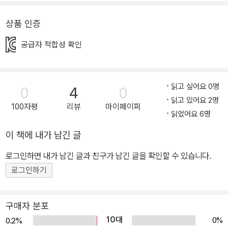
차근차근 풀 수 있는 문제해결방법이 자세히 설명되어 있습니다. <3
단계 : 창의편> 46~60권은 창의사고력을 강화시키고 수리논술의
상품 인증
기반을 튼튼히 하는 내용이 주축을 이룹니다. 이를 통해 수리논술의
공급자 적합성 확인
기반을 튼튼하게 다지고, 비판적 사고를 포함한 의사소통력이 월등히
향상될 수 있습니다. <4단계 : 종합편> 61~80권은 기본편, 심화편,
창의편을 아울러 개념ㆍ원리ㆍ법칙ㆍ해법을 명확히 종합 정리하는
읽고 싶어요 0명
0
4
0
주제들과 수학지도로 구성하였습니다. 이를 통해 영역별 ㆍ학년별로
읽고 있어요 2명
종합 정리할 수 있습니다. 81권부터 시작되는 <5단계 : 응용편>은 1
100자평
리뷰
마이페이퍼
읽었어요 6명
~4단계의 완결판으로, 생활 속, 역사 속, 타 교과 속에서 탄생되고 발
전되었던 수학적 개념ㆍ원리와 흥미로운 이야기로 구성하였습니다.
이 책에 내가 남긴 글
언제 어디에서나 수학의 원리를 응용하여 어려운 문제를 해결할 수
로그인하면 내가 남긴 글과 친구가 남긴 글을 확인할 수 있습니다.
있는 응용력을 키우는 데 도움이 될 것입니다. 콘텐츠 1. 흥미진진 수
로그인하기
학만화 수학적 지식을 이용하여 위기를 탈출하고, 사건을 해결하는
이야기를 통해 수학에 흥미를 느끼고 논리적인 깨달음을 얻게 됩니
다. 2. 개념의 탄생부터 창의사고력까지 융합하는 응용력 UP 수학교
구매자 분포
실 생활 속, 역사 속, 타 교과 속에서 응용ㆍ적용ㆍ활용되었던 수학적
10대
0%
0.2%