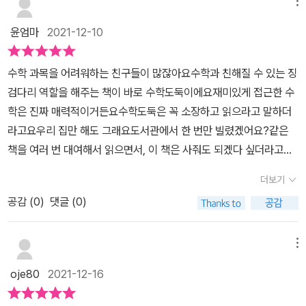
승부를 내기로 해요. 안심하고 있던 파루스가 패하지만 흡혈귀 세계
메뉴
를 떠날 생각은 없는 것 같죠. 무섭게 변해서 당장 가루로 만들겠다고
윤엄마
2021-12-10
큰소리 떵떵 치는데 오히려 생명력이 빠져나가는 것 같다고 하죠. 그
이유는 바로 고누의 흑말 때문인데 바우 소녀의 코딱지를 뭉쳐서 만
​수학 과목을 어려워하는 친구들이 많잖아요수학과 친해질 수 있는 징
든 거라구요.이 대목에선 정말 안웃을 수가 없네요.아이들은 또 코딱
검다리 역할을 해주는 책이 바로 수학도둑이에요재미있게 접근한 수
지 이야기만 나오면 왜그리 좋아하는지요.그런데 스카라보의 정체
학은 진짜 매력적이거든요수학도둑은 꼭 소장하고 읽으라고 말하더
는?흡혈다람쥐.정말 끝없는 상상력의 세계에 빠져들어 책을 읽게 되
라고요우리 집만 해도 그래요도서관에서 한 번만 빌렸겠어요?같은
네요. 론리는 흑화된 것이 아니라 자신만의 기지를 발휘했네요.코딱
책을 여러 번 대여해서 읽으면서, 이 책은 사줘도 되겠다 싶더라고요!
지 타령을 하는 바우언니도 재미있어요. 응용력 수학교실을 보니 생
그렇게 한 권씩 모으다 보니차라리 전권을 한꺼번에 사는 게 나을
일이 같을 가능성에 대한 이야기인데요.이렇게 따져보는구나를 알 수
더보기
뻔... 했다.. 싶은 생각이 들더라고요​단순하게 만화만 그려진 책에 상
있었어요.용지, 책, 카드, 사진 지폐의 크기를 읽어보면서 전에는 무심
공감 (
0
)
댓글 (0)
식 한 스푼 정도가 아니라,제법 탄탄한 수학 콘텐츠를 만화로 풀어서
코 지내쳤던 것들에 대해서 이 사이즈였구나 생각해볼 수 있는 시간
보다 쉽게 접근한 수학이라서 아이들이 재미를 느끼게 되는 것 같아
이었답니다. 이야기로 다시 돌아가서 아르웬 천왕비가 사라졌다고 아
요 사실 1학년 아이가 읽었을 때, 심화 편부터는 어렵다 싶었거든요그
메뉴
룬에게 천왕비를 찾아달라고 합니다. 남편으로서 부탁하는 것이라고
런데 생각보다 너무 잘 보는 거예요?만화로 접근했기 때문에 어려운
하면서 눈물을 흘리는데 마음이 짠했어요. 과연 천왕비를 찾을 수 있
oje80
2021-12-16
부분도 재미있게 흥미를 갖더라고요!​수학의 개념부터 탄탄하게 알려
을까요?이야기를 읽다보니까 신비롭기도 하고 재미있어서 아이들이
주는 수학 학습만화에요 수학의 개념과 원리를 이야기로 설명해 주니