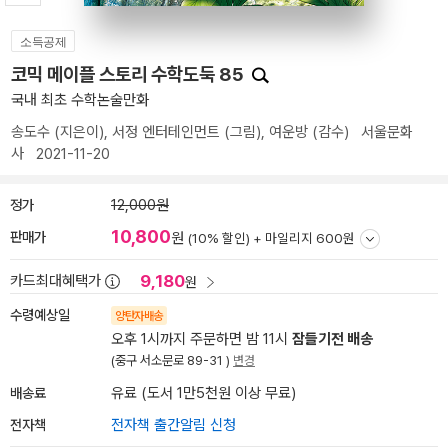
소득공제
코믹 메이플 스토리 수학도둑 85
국내 최초 수학논술만화
송도수
(지은이),
서정 엔터테인먼트
(그림),
여운방
(감수)
서울문화
사
2021-11-20
정가
12,000원
10,800
판매가
원
(10% 할인) +
마일리지 600원
9,180
카드최대혜택가
원
수령예상일
양탄자배송
오후 1시까지 주문하면 밤 11시
잠들기전 배송
(중구 서소문로 89-31 )
변경
배송료
유료 (도서 1만5천원 이상 무료)
전자책
전자책 출간알림 신청