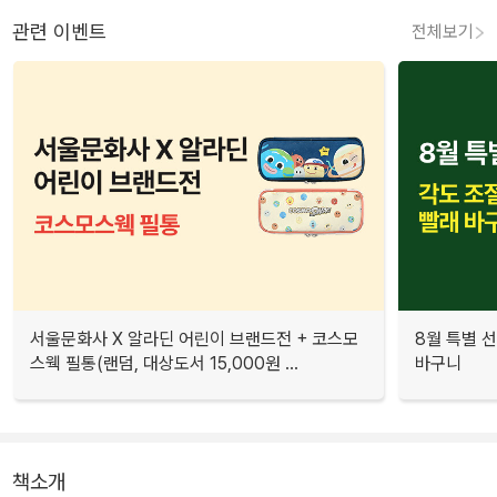
관련 이벤트
전체보기
서울문화사 X 알라딘 어린이 브랜드전 + 코스모
8월 특별 선
스웩 필통(랜덤, 대상도서 15,000원 ...
바구니
책소개