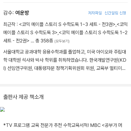
습니다.
감수:
여운방
저자파일
신간알림 신청
최근작 :
<코믹 메이플 스토리 S 수학도둑 1~3 세트 - 전3권>
,
<코믹
메이플 스토리 S 수학도둑 3>
,
<코믹 메이플 스토리 S 수학도둑 1~2
세트 - 전2권>
… 총 358종
(모두보기)
서울대학교 공과대학 응용수학과를 졸업하고, 미국 아이오와 주립대
학 대학원 석사와 박사 학위를 취득하였습니다. 한국개발연구원(KD
I) 선임연구위원, 대통령자문 정책기획위원회 위원, 교육부 멀티미디
어교육지원센터(KMEC) 소장, 한국과학기술원(KAIST)·세종대학
교 겸임교수, 한국산업기술대학교 교수, 한국교과서연구재단 이사,
시스템수학연구회 회장을 역임하였습니다. <수학도둑> <창의사고
출판사 제공 책소개
력 수학퀴즈> <메이플 매쓰> <수학도둑 수학동화>의 수학 콘텐츠
를 집필했습니다.
*TV 프로그램 교육 전문가 추천 수학교육서적! MBC <공부가 머