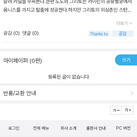
날려 커널을 무찌른다.한편 도도와 그리토는 카이린의 공중별궁에서
고요. 이번 편도 알찬 내용들이 가득한 수학도둑 85.이젠 아이보다
옴니스를 가지고 탈출에 성공한다.하지만 그리토의 외삼촌인 스탄장
엄마가 더 다음 편이 기다려져요. 안 본 사람은 있어도 한 번만 본 사
군이 사실은 도둑질의 시나, 테메로프였다는 사실을 알고 큰 충격을
람은 없을 수학도둑!긴 겨울 재미와 수학적 사고까지 함께 할 수 있는
더보기
받는다.그때 갑자기 나타난 지혜의 신, 아네타가 수페르를 돌려달라
책으로강추강추!!!! 해봅니다. [ 이 서평은 출판사에서 제공받아 성실
공감 (
0
)
댓글 (0)
고 요구하며 도도와 그리토를 신계로 끌고가는데...​3마 패밀리의 막
하게 작성되었습니다. ]
내 스카라보가 주는 음식을 먹고 음식에 탄 마법에 의해 항마균에 감
염되었을지...쓰러져버리게 된 바우3마 패밀리의 막내 스카라보가 주
쓰기
마이페이퍼 (0편)
는 음식을 먹고 음식에 탄 마법에 의해 항마균에 감염되었을지...쓰러
져버리게 된 바우수학도둑은 수학적 지식을 이용하여 위기를 탈출하
등록된 글이 없습니다
고, 사건을 해결하는 이야기를 통해 수학에 흥미를 느끼고 논리적인
생각을 할 수 있어요.​생활 속, 역사 속, 타 교과 속에서 응용ㆍ적용ㆍ
반품/교환 안내
활용되었던 수학적 개념ㆍ원리와 흥미로운 이야기로 구성되어 있어
서 수학적 개념 이해가 가능하네요.85권의 응용편에는 ① [생활] 생
일이 같을 가능성 ② [생활] 용지, 책, 카드, 사진, 지폐의 크기③ [역
사] 옛날의 손가락 곱셈 ④ [음악] 음표와 분수일상에서 사용되고 있
로그인
전체 메뉴
회사 소개
출판사 안내
PC 버전
는 문제를 수학적 개념ㆍ원리와 응용 사례를 문제와 풀어볼 수 있어