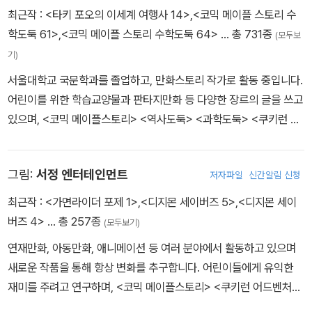
최근작 :
<타키 포오의 이세계 여행사 14>
,
<코믹 메이플 스토리 수
학도둑 61>
,
<코믹 메이플 스토리 수학도둑 64>
… 총 731종
(모두보
기)
서울대학교 국문학과를 졸업하고, 만화스토리 작가로 활동 중입니다.
어린이를 위한 학습교양물과 판타지만화 등 다양한 장르의 글을 쓰고
있으며, <코믹 메이플스토리> <역사도둑> <과학도둑> <쿠키런 어
드벤처> <타키 포오의 이세계 여행사> <지구의 주인은 고양이다>
등의 작품을 펴냈습니다.
그림:
서정 엔터테인먼트
저자파일
신간알림 신청
최근작 :
<가면라이더 포제 1>
,
<디지몬 세이버즈 5>
,
<디지몬 세이
버즈 4>
… 총 257종
(모두보기)
연재만화, 아동만화, 애니메이션 등 여러 분야에서 활동하고 있으며
새로운 작품을 통해 항상 변화를 추구합니다. 어린이들에게 유익한
재미를 주려고 연구하며, <코믹 메이플스토리> <쿠키런 어드벤처>
<수학도둑 수학동화> <지구의 주인은 고양이다> 등의 작품을 펴냈