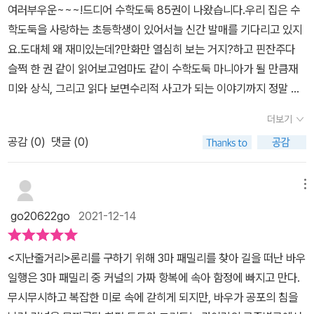
좋아할만하네요.벌써 끝이냐고 책장이 술술 넘어갔으니 말이죠.맨 뒷
여러부우운~~~!드디어 수학도둑 85권이 나왔습니다.우리 집은 수
흥미롭겠죠?! 수학적 사고력과 이해력을 키워주는 책이에요중간중간
장에는 응용편이 있고 문제가 나와 있으니 풀어보면 좋겠어요. 어려
학도둑을 사랑하는 초등학생이 있어서늘 신간 발매를 기다리고 있지
재미있는 이야기와 퀴즈, 퍼즐, 게임 등의 수학적 놀이가 포함되어 있
운 부분은 지금 당장은 아니지만 시간이 지나면서 차차 이해를 하고
요.도대체 왜 재미있는데?만화만 열심히 보는 거지?하고 핀잔주다
어서책 한 권으로도 충분히 재미있는 시간을 보낼 수 있다는 거-^^​수
예전의 책들을 다시 보면서 어려운 부분들을 풀어볼 수 있을 것 같아
슬쩍 한 권 같이 읽어보고엄마도 같이 수학도둑 마니아가 될 만큼재
학도둑은 초등 아이들 사이에서 베스트셀러에요공부를 재미있게 배
편한 마음으로 책을 보았습니다. 수학의 개념 이해를 쉽게 해주고 재
미와 상식, 그리고 읽다 보면수리적 사고가 되는 이야기까지 정말 알
울 수 있도록 도와주는 고마운 책이라죠:) 수학 전문가의 수학 콘텐츠
미있는 스토리로 아이들의 상상력을 키워주는 수학도둑~다음 권에
차답니다. 도도와 바우, 아네타 , 스카라보, 세파 등이 등장하는이번
가 빵빵하게 담겨있는 학습 만화책이라서 너무 고마워요-학습 만화
더보기
서 또 만나요. - 출판사로부터 제공받은 도서를 읽고 솔직한 느낌을
스토리도 아~~~!!!다음 이야기 궁금해궁금해를 연발하게 하는전개
책이 아이의 학습에 도움을 준다! 라고 생각하게 된 계기를 만들어준
적은 후기입니다.
공감 (
0
)
댓글 (0)
로 마무리되었답니다.하지만 엄마는 스토리보다 이야기 속에 나오는
책이거든요-수학을 어려워하는 아이들,수학과 친해지려면 어떻게 할
우물고누에 많은 호기심이 들었고요.아이들에게 슬쩍~~~떡밥을 던
까 고민하는 아이들에게엄지 들고 추천해 주는 책이에요기본 편부터
졌다가 아이들이 고누 속에서허우적거리게 만들었답니다.ㅎㅎㅎ엄마
메뉴
천천히 읽다 보면 자신도 모르는 사이에수학적 개념이 머릿속에 자리
인 제가 해도 정말 재미있거든요.우물고누는 두 사람이 다투는 놀이
잡고 있을 테니까요♡(여러 번 읽으면 더 좋더라고요~)*출판사로부
go20622go
2021-12-14
에요.장기처럼 말이 다니는 길을 그려자기 말을 움직일 수 없으면지
터 도서 협찬을 받았지만, 본인의 주관적인 견해에 의하여 작성되었
게 되는 게임이랍니다.복잡하지 않고 종이나 땅에 금을 그어 쉽게 그
습니다
<지난줄거리>론리를 구하기 위해 3마 패밀리를 찾아 길을 떠난 바우
릴 수 있고작은 돌, 나뭇가지, 풀잎, 동전 따위를 말로 쓸 수 있어언제
일행은 3마 패밀리 중 커널의 가짜 항복에 속아 함정에 빠지고 만다.
어디서나 즐길 수 있는 민속놀이라고 하네요. 5살 둘째도 계속 엄마,
무시무시하고 복잡한 미로 속에 갇히게 되지만, 바우가 공포의 침을
언니랑 대결했지요.자꾸 하다 보니 좀 설렁한 엄마는 곧잘 이기더라