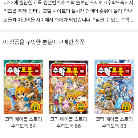
니?>에 출연한 교육 컨설턴트가 수학 솔루션 도서로 <수학도둑> 시
리즈를 추천! 인터넷 포털 사이트의 실시간 검색어 순위에 올라 학부
모들과 어린이들 사이에서 화제가 되었습니다. *믿을 수 있는 수학
전문가의 탄탄한 수학 콘텐츠! 수학 콘텐츠 저자 ․ 여운방 박사 프로필
서울대학교 공과대학 응용수학과 졸업, 미국 아이오와 주립대학 석사
이 상품을 구입한 분들이 구매한 상품
및 박사. 한국개발연구원(KDI) 선임연구원, 교육부 멀티미디어 교육
지원센터(KMEC) 소장, 대통령자문 정책기획위원회 위원, 한국교과
서 연구재단 이사, 한국과학기술원(KAIST) 겸임교수 역임. 시스템
수학연구회 회장. <수학도둑> <창의사고력 수학퀴즈> <메이플 매
쓰>의 수학 콘텐츠 집필. *5단계 시스템 수학으로 수학 실력 쑥쑥쑥!
<1단계 : 기본편> 1~30권은 초·중등 교과과정을 종합하여 분류한 수
와 연산, 도형, 측정, 확률과 통계, 규칙성, 문자와 식, 함수 등으로 구
성되었고, 이를 바탕으로 개념이해력, 수리계산력, 원리응용력을 키
울 수 있습니다. <2단계 : 심화편> 31~45권은 실생활 속에 숨겨진
코믹 메이플 스토리
코믹 메이플 스토리
코믹 메이플 스토리
수학 개념 및 원리와 수학의 역사 속에 나타났던 심화된 내용으로 구
수학도둑 84
수학도둑 86
수학도둑 83
성되었습니다. 또한 원리응용력을 키우고, 복잡하고 어려운 문제도