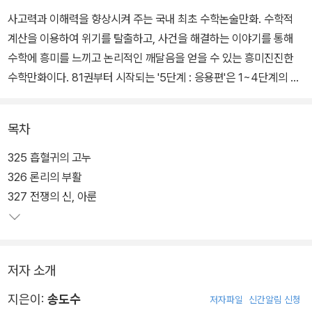
사고력과 이해력을 향상시켜 주는 국내 최초 수학논술만화. 수학적
계산을 이용하여 위기를 탈출하고, 사건을 해결하는 이야기를 통해
수학에 흥미를 느끼고 논리적인 깨달음을 얻을 수 있는 흥미진진한
수학만화이다. 81권부터 시작되는 '5단계 : 응용편'은 1~4단계의 완
결판으로, 생활 속, 역사 속, 타 교과 속에서 탄생되고 발전되었던 수
학적 개념ㆍ원리와 흥미로운 이야기로 구성하였다. 언제 어디에서나
목차
수학의 원리를 응용하여 어려운 문제를 해결할 수 있는 응용력을 키
우는 데 도움이 될 것이다.
325 흡혈귀의 고누
326 론리의 부활
327 전쟁의 신, 아룬
저자 소개
지은이:
송도수
저자파일
신간알림 신청