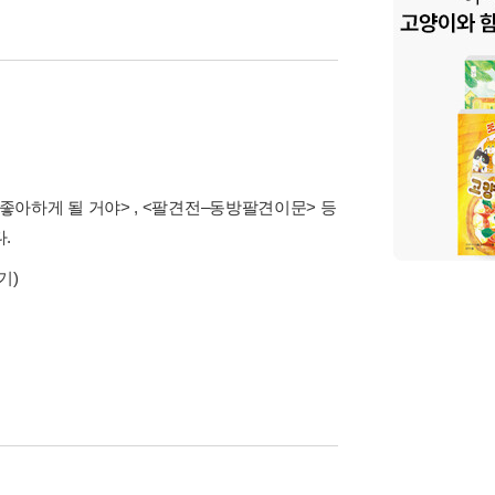
날 좋아하게 될 거야> , <팔견전–동방팔견이문> 등
.
기)