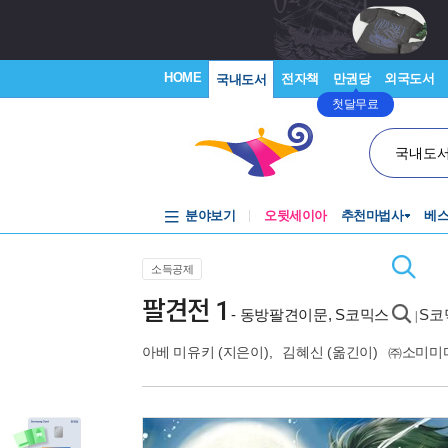
HOME
전자책
만권당
외국도서
국내도서
첫달무료
국내도
분야보기
오뒷세이아
추천마법사
베
소득공제
팔견전 1
- 동방팔견이문, S코믹스
S코
|
아베 미유키
(지은이),
김혜신
(옮긴이)
㈜소미미