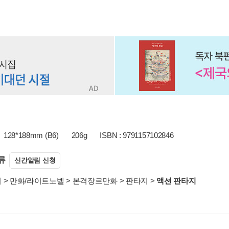
128*188mm (B6)
206g
ISBN : 9791157102846
류
신간알림 신청
서
>
만화/라이트노벨
>
본격장르만화
>
판타지
>
액션 판타지