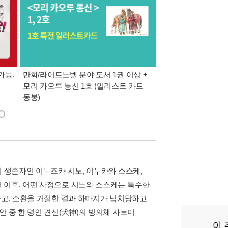
가능,
만화/라이트노벨 분야 도서 1권 이상 +
만사모 테마 2 : 완
모리 카오루 통신 1호 (일러스트 카드
동봉)
의 생존자인 이누즈카 시노, 이누카와 소스케,
 이후, 어떤 사정으로 시노와 소스케는 특수한
하고, 소환을 거절한 결과 하마지가 납치당하고
안 중 한 명인 견신(犬神)의 빙의체 사토미