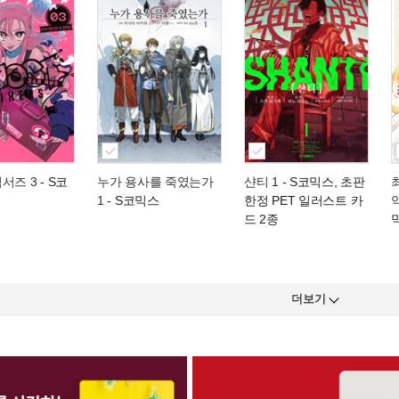
서즈 3
- S코
누가 용사를 죽였는가
샨티 1
- S코믹스, 초판
1
- S코믹스
한정 PET 일러스트 카
드 2종
더보기