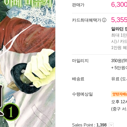
6,30
판매가
5,35
카드최대혜택가
알라딘 
최대 1만
시) / 
1만원 
마일리지
350원(5
+ 5만원
배송료
유료 (도
수령예상일
양탄자배
오후 12
(중구 서
Sales Point :
1,398