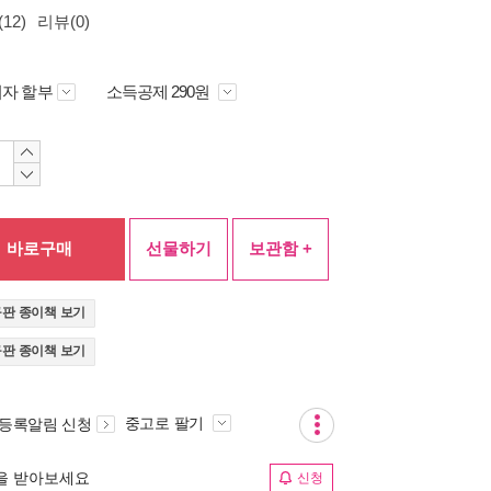
12)
리뷰(0)
자 할부
소득공제 290원
바로구매
선물하기
보관함 +
구판 종이책 보기
구판 종이책 보기
중고로 팔기
 등록알림 신청
림을 받아보세요
신청