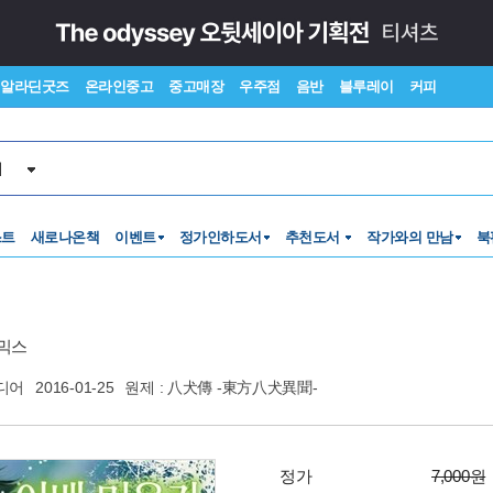
알라딘굿즈
온라인중고
중고매장
우주점
음반
블루레이
커피
서
스트
새로나온책
이벤트
정가인하도서
추천도서
작가와의 만남
북
믹스
디어
2016-01-25
원제 : 八犬傳 -東方八犬異聞-
정가
7,000원