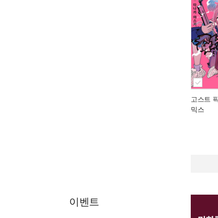
고스트 픽
믹스
이벤트