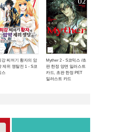
최강 찌꺼기 황자의 암
Myther 2
- S코믹스 /초
약 제위 쟁탈전 1
- S코
판 한정 양면 일러스트
믹스
카드, 초판 한정 PET
일러스트 카드