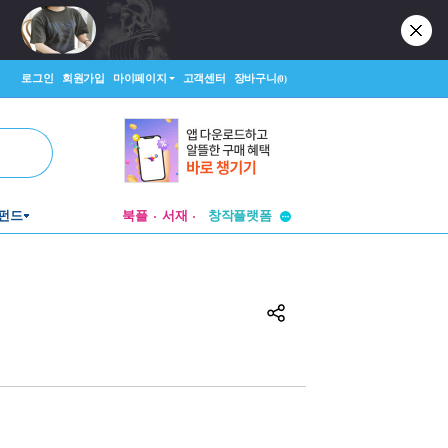
로그인
회원가입
마이페이지
고객센터
장바구니
(0)
펀드
북플
서재
투비컨티뉴드
창작플랫폼
투비컨티뉴드