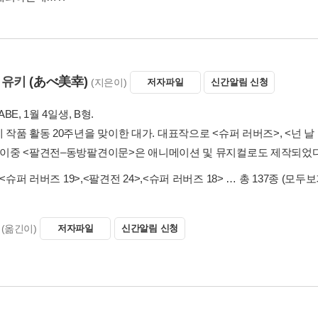
미유키
(あべ美幸)
(지은이)
저자파일
신간알림 신청
 ABE, 1월 4일생, B형.
에 작품 활동 20주년을 맞이한 대가. 대표작으로 <슈퍼 러버즈>, <넌 
. 이중 <팔견전–동방팔견이문>은 애니메이션 및 뮤지컬로도 제작되었다
<슈퍼 러버즈 19>
,
<팔견전 24>
,
<슈퍼 러버즈 18>
… 총 137종
(모두보
(옮긴이)
저자파일
신간알림 신청