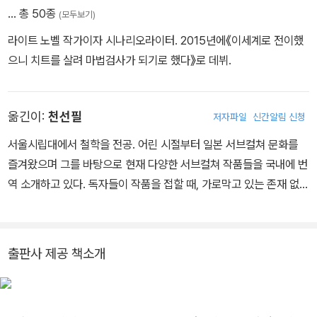
… 총 50종
(모두보기)
라이트 노벨 작가이자 시나리오라이터. 2015년에《이세계로 전이했
으니 치트를 살려 마법검사가 되기로 했다》로 데뷔.
옮긴이:
천선필
저자파일
신간알림 신청
서울시립대에서 철학을 전공. 어린 시절부터 일본 서브컬쳐 문화를
즐겨왔으며 그를 바탕으로 현재 다양한 서브컬쳐 작품들을 국내에 번
역 소개하고 있다. 독자들이 작품을 접할 때, 가로막고 있는 존재 없이
바로 원본을 접할 수 있는 것처럼 여겨지는 투명한 유리창과 같은 번
역이야말로 번역가가 가야 하는 길이라는 말을 항상 염두에 두고, 그
유리창을 보다 투명하게 만들기 위해 노력하고 있다.
출판사 제공 책소개