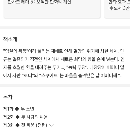
만사모 테마 5 : 오싹한 만화의 계절
만화 효과 모
야 도서 3만
책소개
"영원의 폭풍"이라 불리는 재해로 인해 멸망의 위기에 처한 세계. 인
류는 멸종되기 직전인 세계에서 새로운 희망의 힘을 손에 넣는다. 인
지를 초월한 힘을 내려주는 무기…, "능력 무장". 대장장이 어머니 밑
에서 자란 “로디”와 “스쿠어트”는 마을을 습격받은 날 어머니께 “능
력 무장”을 받는데….
목차
제1화 ◆ 두 소년
제2화 ◆ 두 사람의 싸움
제3화 ◆ 첫 싸움 (전편)