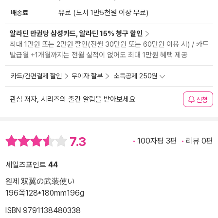
배송료
유료 (도서 1만5천원 이상 무료)
알라딘 만권당 삼성카드, 알라딘 15% 청구 할인
최대 1만원 또는 2만원 할인(전월 30만원 또는 60만원 이용 시) / 카드
발급월 +1개월까지는 전월 실적이 없어도 최대 1만원 혜택 제공
카드/간편결제 할인
무이자 할부
소득공제 250원
관심 저자, 시리즈의 출간 알림을 받아보세요
신청
7.3
100자평 3편
리뷰 0편
세일즈포인트
44
원제 双翼の武装使い
196쪽
128*180mm
196g
ISBN 9791138480338