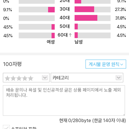
20대
9.1%
0%
30대
27.3%
9.1%
40대
31.8%
0%
50대
4.5%
4.5%
60대
4.5%
4.5%
여성
남성
100자평
게시물 운영 원칙
카테고리
현재
0
/280byte (한글 140자 이내)
스포일러 포함