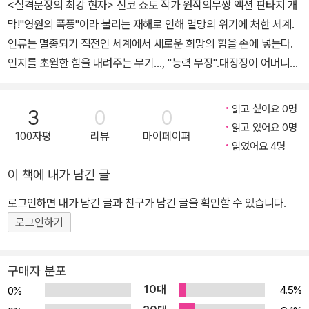
<실격문장의 최강 현자> 신코 쇼토 작가 원작의무쌍 액션 판타지 개
막!"영원의 폭풍"이라 불리는 재해로 인해 멸망의 위기에 처한 세계.
인류는 멸종되기 직전인 세계에서 새로운 희망의 힘을 손에 넣는다.
인지를 초월한 힘을 내려주는 무기…, "능력 무장".대장장이 어머니
밑에서 자란 “로디”와 “스쿠어트”는마을을 습격받은 날 어머니께
“능력 무장”을 받는데….이것은 "능력 무장"을 들고 여행을 떠난 두
읽고 싶어요 0명
3
0
0
소년이세계를 구하는 이야기!
읽고 있어요 0명
100자평
리뷰
마이페이퍼
읽었어요 4명
이 책에 내가 남긴 글
로그인하면 내가 남긴 글과 친구가 남긴 글을 확인할 수 있습니다.
로그인하기
구매자 분포
10대
4.5%
0%