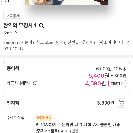
소득공제
쌍익의 무장사 1
S코믹스
sanorin
(지은이),
신코 쇼토
(원작),
천선필
(옮긴이)
㈜소미미디어
2
023-10-12
종이책
6,000
원,
10%
5,400
원
+ 300원
4,590
원
카드최대혜택가
더보기
전자책
3,600
원
수령예상일
양탄자배송
밤 10시까지 주문하면 내일 아침 7시
출근전 배송
(중구 서소문로 89-31 )
변경